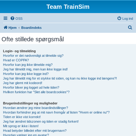
Team TrainSim
OSS
Log ind
S
Hjem
Boardindeks
ø
Ofte stillede spørgsmål
g
Login- og tilmelding
Hvorfor er det nødvendigt at tilmelde sig?
Hvad er COPPA?
Hvorfor kan jeg ikke tilmelde mig?
Jeg har tilmeldt mig, men kan ikke logge ind!
Hvorfor kan jeg ikke logge ind?
Jeg har tilmeldt mig for et stykke tid siden, og kan nu ikke logge ind længere?!
Jeg har glemt mit kodeord!
Hvorfor bliver jeg logget ud hele tiden?
Hvilken funktion har "Slet alle boardcookies"?
Brugerindstillinger og muligheder
Hvordan ændrer jeg mine boardindstillinger?
Hvordan forhindrer jeg at mit navn fremgår af listen "Hvem er online nu"?
Tiden er ikke vist korrekt!
Jeg har ændret tidszonen og tiden er stadig forkert!
Mit sprog er ikke i listen!
Hvad betyder billedet efter mit brugernavn?
Hvordan vælger jeg en avatar?