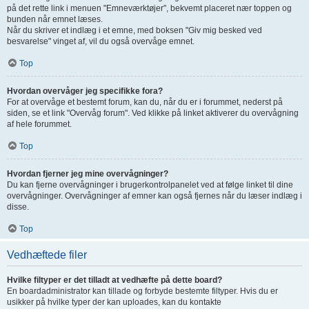
på det rette link i menuen "Emneværktøjer", bekvemt placeret nær toppen og
bunden når emnet læses.
Når du skriver et indlæg i et emne, med boksen "Giv mig besked ved
besvarelse" vinget af, vil du også overvåge emnet.
Top
Hvordan overvåger jeg specifikke fora?
For at overvåge et bestemt forum, kan du, når du er i forummet, nederst på
siden, se et link "Overvåg forum". Ved klikke på linket aktiverer du overvågning
af hele forummet.
Top
Hvordan fjerner jeg mine overvågninger?
Du kan fjerne overvågninger i brugerkontrolpanelet ved at følge linket til dine
overvågninger. Overvågninger af emner kan også fjernes når du læser indlæg i
disse.
Top
Vedhæftede filer
Hvilke filtyper er det tilladt at vedhæfte på dette board?
En boardadministrator kan tillade og forbyde bestemte filtyper. Hvis du er
usikker på hvilke typer der kan uploades, kan du kontakte