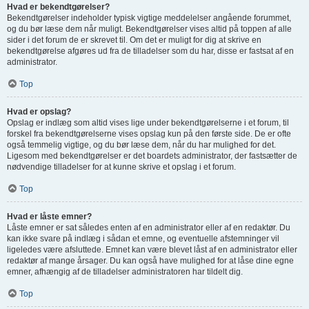
Hvad er bekendtgørelser?
Bekendtgørelser indeholder typisk vigtige meddelelser angående forummet,
og du bør læse dem når muligt. Bekendtgørelser vises altid på toppen af alle
sider i det forum de er skrevet til. Om det er muligt for dig at skrive en
bekendtgørelse afgøres ud fra de tilladelser som du har, disse er fastsat af en
administrator.
Top
Hvad er opslag?
Opslag er indlæg som altid vises lige under bekendtgørelserne i et forum, til
forskel fra bekendtgørelserne vises opslag kun på den første side. De er ofte
også temmelig vigtige, og du bør læse dem, når du har mulighed for det.
Ligesom med bekendtgørelser er det boardets administrator, der fastsætter de
nødvendige tilladelser for at kunne skrive et opslag i et forum.
Top
Hvad er låste emner?
Låste emner er sat således enten af en administrator eller af en redaktør. Du
kan ikke svare på indlæg i sådan et emne, og eventuelle afstemninger vil
ligeledes være afsluttede. Emnet kan være blevet låst af en administrator eller
redaktør af mange årsager. Du kan også have mulighed for at låse dine egne
emner, afhængig af de tilladelser administratoren har tildelt dig.
Top