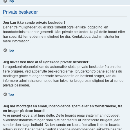
Top
Private beskeder
Jeg kan ikke sende private beskeder!
Der er tre muligheder; du er ikke tilmeldt og/eller ikke logget ind, en
boardadministrator har generelt slået private beskeder fra på dette board eller
har specifikt fjernet denne mulighed for dig. Kontakt boardadministrator for
mere information.
Top
Jeg bliver ved med at få uønskede private beskeder!
I brugerkontrolpanelet kan du automatisk slette private beskeder fra en eller
flere brugere, ved at benytte beskedreglerne i brugerkontrolpanelet. Hvis du
modtager grove eller generende beskeder fra en bestemt bruger, kan du
informere administratorerne; de kan lukke for brugeres mulighed for at sende
private beskeder.
Top
Jeg har modtaget en email, indeholdende spam eller en fornærmelse, fra
en bruger på dette board!
Vi er meget kede af at høre dette. Dette boards emailsystem har indbygget
sikkerhedsforanstaltninger, som hjælper med til at identificere brugere, der
sender den slags indhold. Du bør sende en kopi af emailen til dette boards
administrator. Der er meget vigtigt at denne indeholder den såkaldte header,