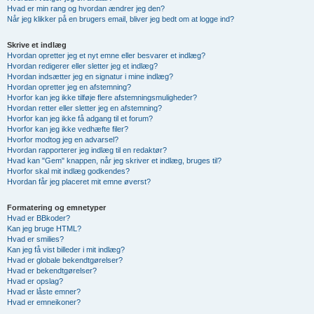
Hvad er min rang og hvordan ændrer jeg den?
Når jeg klikker på en brugers email, bliver jeg bedt om at logge ind?
Skrive et indlæg
Hvordan opretter jeg et nyt emne eller besvarer et indlæg?
Hvordan redigerer eller sletter jeg et indlæg?
Hvordan indsætter jeg en signatur i mine indlæg?
Hvordan opretter jeg en afstemning?
Hvorfor kan jeg ikke tilføje flere afstemningsmuligheder?
Hvordan retter eller sletter jeg en afstemning?
Hvorfor kan jeg ikke få adgang til et forum?
Hvorfor kan jeg ikke vedhæfte filer?
Hvorfor modtog jeg en advarsel?
Hvordan rapporterer jeg indlæg til en redaktør?
Hvad kan "Gem" knappen, når jeg skriver et indlæg, bruges til?
Hvorfor skal mit indlæg godkendes?
Hvordan får jeg placeret mit emne øverst?
Formatering og emnetyper
Hvad er BBkoder?
Kan jeg bruge HTML?
Hvad er smilies?
Kan jeg få vist billeder i mit indlæg?
Hvad er globale bekendtgørelser?
Hvad er bekendtgørelser?
Hvad er opslag?
Hvad er låste emner?
Hvad er emneikoner?