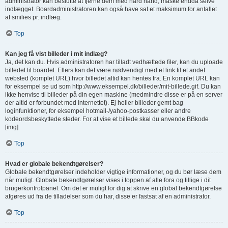
administrator kan beslutte at fjerne dem med hård hånd, måske endda selve
indlægget. Boardadministratoren kan også have sat et maksimum for antallet
af smilies pr. indlæg.
Top
Kan jeg få vist billeder i mit indlæg?
Ja, det kan du. Hvis administratoren har tilladt vedhæftede filer, kan du uploade
billedet til boardet. Ellers kan det være nødvendigt med et link til et andet
websted (komplet URL) hvor billedet altid kan hentes fra. En komplet URL kan
for eksempel se ud som http://www.eksempel.dk/billeder/mit-billede.gif. Du kan
ikke henvise til billeder på din egen maskine (medmindre disse er på en server
der altid er forbundet med Internettet). Ej heller billeder gemt bag
loginfunktioner, for eksempel hotmail-/yahoo-postkasser eller andre
kodeordsbeskyttede steder. For at vise et billede skal du anvende BBkode
[img].
Top
Hvad er globale bekendtgørelser?
Globale bekendtgørelser indeholder vigtige informationer, og du bør læse dem
når muligt. Globale bekendtgørelser vises i toppen af alle fora og tillige i dit
brugerkontrolpanel. Om det er muligt for dig at skrive en global bekendtgørelse
afgøres ud fra de tilladelser som du har, disse er fastsat af en administrator.
Top