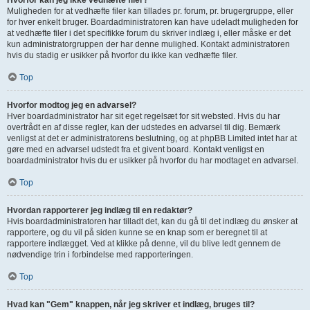
Hvorfor kan jeg ikke vedhæfte filer?
Muligheden for at vedhæfte filer kan tillades pr. forum, pr. brugergruppe, eller
for hver enkelt bruger. Boardadministratoren kan have udeladt muligheden for
at vedhæfte filer i det specifikke forum du skriver indlæg i, eller måske er det
kun administratorgruppen der har denne mulighed. Kontakt administratoren
hvis du stadig er usikker på hvorfor du ikke kan vedhæfte filer.
Top
Hvorfor modtog jeg en advarsel?
Hver boardadministrator har sit eget regelsæt for sit websted. Hvis du har
overtrådt en af disse regler, kan der udstedes en advarsel til dig. Bemærk
venligst at det er administratorens beslutning, og at phpBB Limited intet har at
gøre med en advarsel udstedt fra et givent board. Kontakt venligst en
boardadministrator hvis du er usikker på hvorfor du har modtaget en advarsel.
Top
Hvordan rapporterer jeg indlæg til en redaktør?
Hvis boardadministratoren har tilladt det, kan du gå til det indlæg du ønsker at
rapportere, og du vil på siden kunne se en knap som er beregnet til at
rapportere indlægget. Ved at klikke på denne, vil du blive ledt gennem de
nødvendige trin i forbindelse med rapporteringen.
Top
Hvad kan "Gem" knappen, når jeg skriver et indlæg, bruges til?