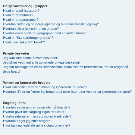
Brugerniveauer og -grupper
Hvad er administratorer?
Hvad er redaktører?
Hvad er brugergrupper?
Hvordan finder jeg brugergrupperne og hvordan tilmelder jeg mig?
Hvordan bliver jeg leder af en gruppe?
Hvorfor vises nogle brugergrupper med en anden farve?
Hvad er "Standardbrugergruppe"?
Hvad viser linket til "Holdet"?
Private beskeder
Jeg kan ikke sende private beskeder!
Jeg bliver ved med at få uønskede private beskeder!
Jeg har modtaget en email, indeholdende spam eller en fornærmelse, fra en bruger på
dette board!
Venner og ignorerede brugere
Hvad indeholder listerne "Venner og ignorerede brugere"?
Hvordan tilføjer og fjerner jeg brugere på mine lister over venner og ignorerede brugere?
Søgning i fora
Hvordan søger jeg i et forum eller på boardet?
Hvorfor giver min søgning ingen resultater?
Hvorfor returnerer min søgning en blank side!?
Hvordan søger jeg efter brugere?
Hvor kan jeg finde alle mine indlæg og emner?