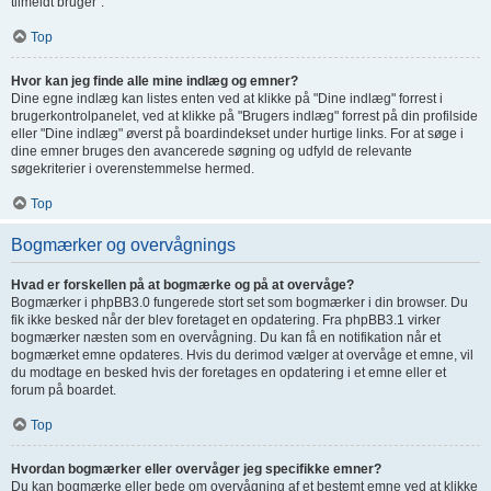
tilmeldt bruger".
Top
Hvor kan jeg finde alle mine indlæg og emner?
Dine egne indlæg kan listes enten ved at klikke på "Dine indlæg" forrest i
brugerkontrolpanelet, ved at klikke på "Brugers indlæg" forrest på din profilside
eller "Dine indlæg" øverst på boardindekset under hurtige links. For at søge i
dine emner bruges den avancerede søgning og udfyld de relevante
søgekriterier i overenstemmelse hermed.
Top
Bogmærker og overvågnings
Hvad er forskellen på at bogmærke og på at overvåge?
Bogmærker i phpBB3.0 fungerede stort set som bogmærker i din browser. Du
fik ikke besked når der blev foretaget en opdatering. Fra phpBB3.1 virker
bogmærker næsten som en overvågning. Du kan få en notifikation når et
bogmærket emne opdateres. Hvis du derimod vælger at overvåge et emne, vil
du modtage en besked hvis der foretages en opdatering i et emne eller et
forum på boardet.
Top
Hvordan bogmærker eller overvåger jeg specifikke emner?
Du kan bogmærke eller bede om overvågning af et bestemt emne ved at klikke