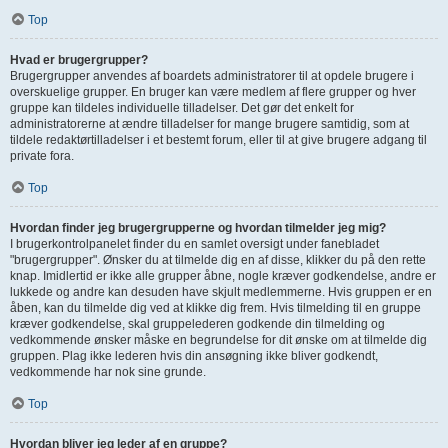
Top
Hvad er brugergrupper?
Brugergrupper anvendes af boardets administratorer til at opdele brugere i
overskuelige grupper. En bruger kan være medlem af flere grupper og hver
gruppe kan tildeles individuelle tilladelser. Det gør det enkelt for
administratorerne at ændre tilladelser for mange brugere samtidig, som at
tildele redaktørtilladelser i et bestemt forum, eller til at give brugere adgang til
private fora.
Top
Hvordan finder jeg brugergrupperne og hvordan tilmelder jeg mig?
I brugerkontrolpanelet finder du en samlet oversigt under fanebladet
"brugergrupper". Ønsker du at tilmelde dig en af disse, klikker du på den rette
knap. Imidlertid er ikke alle grupper åbne, nogle kræver godkendelse, andre er
lukkede og andre kan desuden have skjult medlemmerne. Hvis gruppen er en
åben, kan du tilmelde dig ved at klikke dig frem. Hvis tilmelding til en gruppe
kræver godkendelse, skal gruppelederen godkende din tilmelding og
vedkommende ønsker måske en begrundelse for dit ønske om at tilmelde dig
gruppen. Plag ikke lederen hvis din ansøgning ikke bliver godkendt,
vedkommende har nok sine grunde.
Top
Hvordan bliver jeg leder af en gruppe?