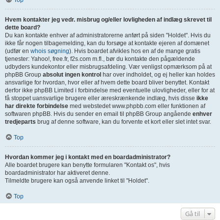
Top
Hvem kontakter jeg vedr. misbrug og/eller lovligheden af indlæg skrevet til
dette board?
Du kan kontakte enhver af administratorerne anført på siden "Holdet". Hvis du
ikke får nogen tilbagemelding, kan du forsøge at kontakte ejeren af domænet
(udfør en
whois søgning
). Hvis boardet afvikles hos en af de mange gratis
tjenester: Yahoo!, free.fr, f2s.com m.fl., bør du kontakte den pågældende
udbyders kundekontor eller misbrugsafdeling. Vær venligst opmærksom på at
phpBB Group
absolut ingen kontrol
har over indholdet, og ej heller kan holdes
ansvarlige for hvordan, hvor eller af hvem dette board bliver benyttet. Kontakt
derfor ikke phpBB Limited i forbindelse med eventuelle ulovligheder, eller for at
få stoppet uansvarlige brugere eller æreskrænkende indlæg, hvis disse
ikke
har direkte forbindelse
med webstedet www.phpbb.com eller funktionen af
softwaren phpBB. Hvis du sender en email til phpBB Group angående
enhver
tredjeparts
brug af denne software, kan du forvente et kort eller slet intet svar.
Top
Hvordan kommer jeg i kontakt med en boardadministrator?
Alle boardet brugere kan benytte formularen "Kontakt os", hvis
boardadministrator har aktiveret denne.
Tilmeldte brugere kan også anvende linket til "Holdet".
Top
Gå til