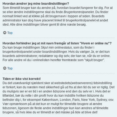
Hvordan ændrer jeg mine boardindstillinger?
Som tilmeldt bruger kan du ændre på, hvordan boardet fungerer for dig. For at
se eller ændre indstillingerne skal du finde
Brugerkontrolpanelet
. Du finder
normalt linket ved at klikke på dit brugernavn i toppen af siden. Boardets
administrator kan dog have placeret linket til brugerkontrolpanelet et andet
sted. Alle dine indstillinger bliver gemt til dine næste besøg.
Top
Hvordan forhindrer jeg at mit navn fremgår af listen "Hvem er online nu"?
Du kan bruge indstillingen
Skjul min onlinestatus
, som du finder i
brugerkontrolpanelet under boardindstillinger. Hvis du vælger
Ja
, er det kun
boardets administratorer, redaktører og dig selv, der kan se, når du er online.
For alle andre vil du i onlinelisten herefter fremtræde som "skjult bruger".
Top
Tiden er ikke vist korrekt!
Da det usædvanligt sjældent sker at webstedets(webserverens) tidsindstilling
er forkert, kan du næsten med sikkerhed gå ud fra at den tid du ser er rigtig. Det
du muligvis ser er en tid i en anden tidszone end den du selv er i. Hvis det er
tilfældet, bør du rette i din profil hvor du kan indstille hvilken tidszone du
befinder dig i, for eksempel København, London, Paris, New York, Sydney, osv.
Vær opmærksom på at det kun er muligt for tilmeldte brugere at ændre
tidszonen, ligesom de fleste andre indstillinger kun kan ændres af tilmeldte
brugere, så hvis ikke du er tilmeldt er det måske på tide at blive det!