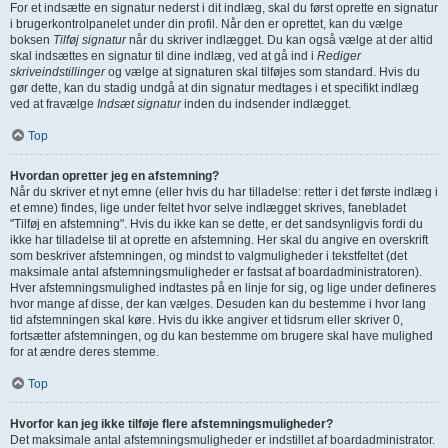
For et indsætte en signatur nederst i dit indlæg, skal du først oprette en signatur
i brugerkontrolpanelet under din profil. Når den er oprettet, kan du vælge
boksen
Tilføj signatur
når du skriver indlægget. Du kan også vælge at der altid
skal indsættes en signatur til dine indlæg, ved at gå ind i
Rediger
skriveindstillinger
og vælge at signaturen skal tilføjes som standard. Hvis du
gør dette, kan du stadig undgå at din signatur medtages i et specifikt indlæg
ved at fravælge
Indsæt signatur
inden du indsender indlægget.
Top
Hvordan opretter jeg en afstemning?
Når du skriver et nyt emne (eller hvis du har tilladelse: retter i det første indlæg i
et emne) findes, lige under feltet hvor selve indlægget skrives, fanebladet
"Tilføj en afstemning". Hvis du ikke kan se dette, er det sandsynligvis fordi du
ikke har tilladelse til at oprette en afstemning. Her skal du angive en overskrift
som beskriver afstemningen, og mindst to valgmuligheder i tekstfeltet (det
maksimale antal afstemningsmuligheder er fastsat af boardadministratoren).
Hver afstemningsmulighed indtastes på en linje for sig, og lige under defineres
hvor mange af disse, der kan vælges. Desuden kan du bestemme i hvor lang
tid afstemningen skal køre. Hvis du ikke angiver et tidsrum eller skriver 0,
fortsætter afstemningen, og du kan bestemme om brugere skal have mulighed
for at ændre deres stemme.
Top
Hvorfor kan jeg ikke tilføje flere afstemningsmuligheder?
Det maksimale antal afstemningsmuligheder er indstillet af boardadministrator.