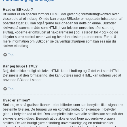
Hvad er BBkoder?
BBkoder er en speciel form for HTML, der giver dig formateringskontrol over
visse dele af et indlæg. Om du kan bruge BBkoder er noget administratoren af
boardet afgør. Du kan også fjerne muligheden for dette pr. emne. BBkoder
skrives på samme måde som HTML, hvor teksten omsluttes af et start- og
sluttag, koderne er omsluttet af hakparenteser [ og ] i stedet for < og > og de
tilbyder større kontrol over hvad og hvordan teksten præsenteres. For at få
mere information om BBkoder, se da venligst hjælpen som kan ses når du
skriver et indlæg.
Top
Kan jeg bruge HTML?
Nej, det er ikke muligt at skrive HTML-kode i indlæg og få det vist som HTML.
Det meste af den formatering, der kan udføres med HTML, kan udføres ved at
anvende BBkode i stedet.
Top
Hvad er smilies?
Smilies, er små grafiske ikoner - eller billeder, som kan benyttes til at signalere
bestemte følelser. De bruges via en kort tekstkode, for eksempel :) betyder
glad, :( betyder ked af det. Den komplette liste over alle smilies kan ses når der
skrives et nyt indlæg. Bemærk at det ikke er god tone at overdrive brugen
smilies. De kan hurtigt gøre et indlæg uoverskueligt, og en redaktør eller