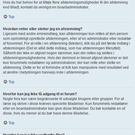
Hvis du har behov for at tilføje flere afstemningsmuligheder til din afstemning
end tilladt, kontakt da venligst en boardadministrator.
Top
Hvordan retter eller sletter jeg en afstemning?
Ligesom med andre emneindlæg, kan afstemninger kun rettes af den person
som oprindeligt oprettede afstemningen, eller af en administrator eller redaktør
af forummet. For at rette i en afstemning (teksten), klik da på det første indlæg i
afstemningen (Det er altid dette indlæg, som har afstemningen tilknyttet).
Såfremt der ikke er afgivet nogen stemmer, kan der rettes og slettes i
afstemningsmulighederne. Hvis der derimod er blevet afgivet stemmer er det
kun forummets redaktører og administratorer, der kan rette eller slette en
afstemning. Dette er for at forhindre at folk kan manipulere med resultatet ved
at ændre i betydningen halvvejs inde i afstemningen.
Top
Hvorfor kan jeg ikke få adgang til et forum?
Nogle fora kan være begrænsede til udvalgte brugere eller grupper. For at
læse og skrive i disse kræves specielle tilladelser. Kun forummets redaktører
eller en boardadministrator kan give disse tilladelser. Du bør kontakte en af
disse, hvis du mener at du bør have denne tilladelse.
Top