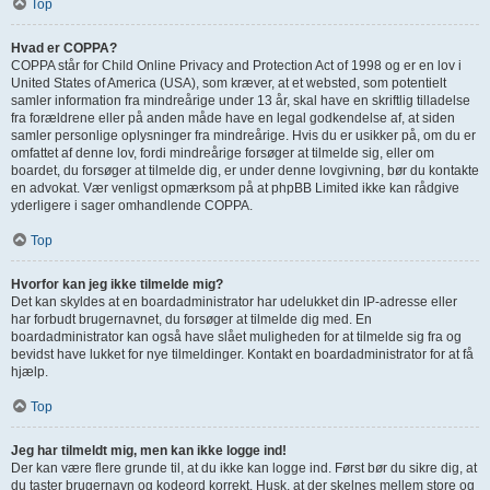
Top
Hvad er COPPA?
COPPA står for Child Online Privacy and Protection Act of 1998 og er en lov i
United States of America (USA), som kræver, at et websted, som potentielt
samler information fra mindreårige under 13 år, skal have en skriftlig tilladelse
fra forældrene eller på anden måde have en legal godkendelse af, at siden
samler personlige oplysninger fra mindreårige. Hvis du er usikker på, om du er
omfattet af denne lov, fordi mindreårige forsøger at tilmelde sig, eller om
boardet, du forsøger at tilmelde dig, er under denne lovgivning, bør du kontakte
en advokat. Vær venligst opmærksom på at phpBB Limited ikke kan rådgive
yderligere i sager omhandlende COPPA.
Top
Hvorfor kan jeg ikke tilmelde mig?
Det kan skyldes at en boardadministrator har udelukket din IP-adresse eller
har forbudt brugernavnet, du forsøger at tilmelde dig med. En
boardadministrator kan også have slået muligheden for at tilmelde sig fra og
bevidst have lukket for nye tilmeldinger. Kontakt en boardadministrator for at få
hjælp.
Top
Jeg har tilmeldt mig, men kan ikke logge ind!
Der kan være flere grunde til, at du ikke kan logge ind. Først bør du sikre dig, at
du taster brugernavn og kodeord korrekt. Husk, at der skelnes mellem store og