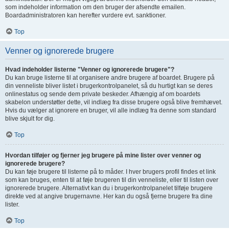
som indeholder information om den bruger der afsendte emailen.
Boardadministratoren kan herefter vurdere evt. sanktioner.
Top
Venner og ignorerede brugere
Hvad indeholder listerne "Venner og ignorerede brugere"?
Du kan bruge listerne til at organisere andre brugere af boardet. Brugere på
din venneliste bliver listet i brugerkontrolpanelet, så du hurtigt kan se deres
onlinestatus og sende dem private beskeder. Afhængig af om boardets
skabelon understøtter dette, vil indlæg fra disse brugere også blive fremhævet.
Hvis du vælger at ignorere en bruger, vil alle indlæg fra denne som standard
blive skjult for dig.
Top
Hvordan tilføjer og fjerner jeg brugere på mine lister over venner og
ignorerede brugere?
Du kan føje brugere til listerne på to måder. I hver brugers profil findes et link
som kan bruges, enten til at føje brugeren til din venneliste, eller til listen over
ignorerede brugere. Alternativt kan du i brugerkontrolpanelet tilføje brugere
direkte ved at angive brugernavne. Her kan du også fjerne brugere fra dine
lister.
Top