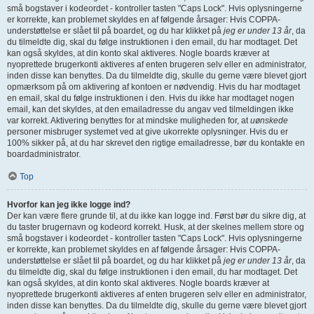
små bogstaver i kodeordet - kontroller tasten "Caps Lock". Hvis oplysningerne
er korrekte, kan problemet skyldes en af følgende årsager: Hvis COPPA-
understøttelse er slået til på boardet, og du har klikket på
jeg er under 13 år
, da
du tilmeldte dig, skal du følge instruktionen i den email, du har modtaget. Det
kan også skyldes, at din konto skal aktiveres. Nogle boards kræver at
nyoprettede brugerkonti aktiveres af enten brugeren selv eller en administrator,
inden disse kan benyttes. Da du tilmeldte dig, skulle du gerne være blevet gjort
opmærksom på om aktivering af kontoen er nødvendig. Hvis du har modtaget
en email, skal du følge instruktionen i den. Hvis du ikke har modtaget nogen
email, kan det skyldes, at den emailadresse du angav ved tilmeldingen ikke
var korrekt. Aktivering benyttes for at mindske muligheden for, at
uønskede
personer misbruger systemet ved at give ukorrekte oplysninger. Hvis du er
100% sikker på, at du har skrevet den rigtige emailadresse, bør du kontakte en
boardadministrator.
Top
Hvorfor kan jeg ikke logge ind?
Der kan være flere grunde til, at du ikke kan logge ind. Først bør du sikre dig, at
du taster brugernavn og kodeord korrekt. Husk, at der skelnes mellem store og
små bogstaver i kodeordet - kontroller tasten "Caps Lock". Hvis oplysningerne
er korrekte, kan problemet skyldes en af følgende årsager: Hvis COPPA-
understøttelse er slået til på boardet, og du har klikket på
jeg er under 13 år
, da
du tilmeldte dig, skal du følge instruktionen i den email, du har modtaget. Det
kan også skyldes, at din konto skal aktiveres. Nogle boards kræver at
nyoprettede brugerkonti aktiveres af enten brugeren selv eller en administrator,
inden disse kan benyttes. Da du tilmeldte dig, skulle du gerne være blevet gjort