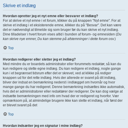
Skrive et indlæg
Hvordan opretter jeg et nyt emne eller besvarer et indlæg?
For at skrive et nyt emne i et forum, klikker du på knappen "Nyt emne". For at
skrive et indlæg i et eksisterende emne, klikker du på "Besvar". Det kan være
det er nødvendigt at tilmelde sig som bruger før du kan skrive et nyt indlæg.
Dine tilladelser i hvert forum vises altid i bunden af forum- og emnesiden (
Du
kan skrive nye emner, Du kan stemme på afstemninger i dette forum osv.
)
Top
Hvordan redigerer eller sletter jeg et indlæg?
Med mindre du er boardets administrator eller forummets redaktør, så kan du
kun redigere og slette egne indlæg. Du kan redigere et indlæg, nogle gange
kun i et begrænset tidsrum efter det er skrevet, ved at klikke på
rediger
knappen ud for det rette indlæg. Hvis der allerede er svaret på dit indlæg,
bliver der indsat en bemærkning nederst i indlægget om hvornår og hvor
mange gange du har redigeret. Denne bemærkning indsættes ikke automatisk,
hvis det er administratorer eller redaktører der redigerer. De kan dog vælge at
indsætte bemærkningen med info om hvad der er redigeret og hvorfor. Vær
opmærksom på, at almindelige brugere ikke kan slette et indlæg, når først der
er blevet svaret på det
Top
Hvordan indsætter jeg en signatur i mine indlæg?