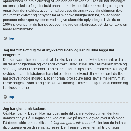
opmærksom på om aktivering af kontoen er nødvendig. Hvis du har modtaget
en email, skal du følge instruktionen i den. Hvis du ikke har modtaget nogen
email, kan det skyldes, at den emailadresse du angav ved tilmeldingen ikke
var korrekt. Aktivering benyttes for at mindske muligheden for, at
uønskede
personer misbruger systemet ved at give ukorrekte oplysninger. Hvis du er
100% sikker på, at du har skrevet den rigtige emailadresse, bør du kontakte en
boardadministrator.
Top
Jeg har tilmeldt mig for et stykke tid siden, og kan nu ikke logge ind
længere?!
Der kan være flere grunde til, at du ikke kan logge ind. Først bør du sikre dig, at
du taster brugernavn og kodeord korrekt. Husk, at der skelnes mellem store og
små bogstaver i kodeordet - kontroller tasten "Caps Lock". Problemet kan også
skyldes, at administratoren har slettet eller deaktiveret din konto, fordi du ikke
har skrevet nogle indlæg. Det er normal procedure med jævne mellemrum at
fjerne brugere, som aldrig har skrevet indlæg. Tilmeld dig igen for at blande dig
i diskussionerne.
Top
Jeg har glemt mit kodeord!
Gå ikke i panik! Det er ikke muligt at finde dit gamle kodeord, men der kan
dannes et nyt. Gå til loginsiden ved at klikke på linket
Log ind
øverst på siden.
På denne side kan du klikke på
Jeg har glemt mit kodeord
. Her kan du indtaste
dit brugernavn og din emailadresse. Der fremsendes en email til dig, som