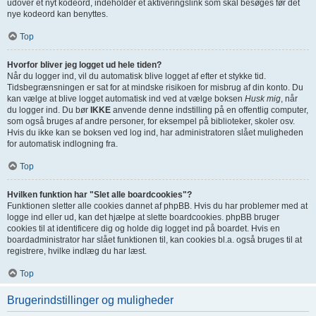
udover et nyt kodeord, indeholder et aktiveringslink som skal besøges før det
nye kodeord kan benyttes.
Top
Hvorfor bliver jeg logget ud hele tiden?
Når du logger ind, vil du automatisk blive logget af efter et stykke tid.
Tidsbegrænsningen er sat for at mindske risikoen for misbrug af din konto. Du
kan vælge at blive logget automatisk ind ved at vælge boksen
Husk mig
, når
du logger ind. Du bør
IKKE
anvende denne indstilling på en offentlig computer,
som også bruges af andre personer, for eksempel på biblioteker, skoler osv.
Hvis du ikke kan se boksen ved log ind, har administratoren slået muligheden
for automatisk indlogning fra.
Top
Hvilken funktion har "Slet alle boardcookies"?
Funktionen sletter alle cookies dannet af phpBB. Hvis du har problemer med at
logge ind eller ud, kan det hjælpe at slette boardcookies. phpBB bruger
cookies til at identificere dig og holde dig logget ind på boardet. Hvis en
boardadministrator har slået funktionen til, kan cookies bl.a. også bruges til at
registrere, hvilke indlæg du har læst.
Top
Brugerindstillinger og muligheder