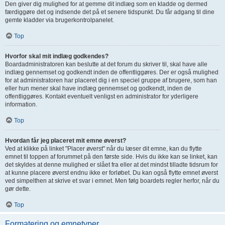
Den giver dig mulighed for at gemme dit indlæg som en kladde og dermed
færdiggøre det og indsende det på et senere tidspunkt. Du får adgang til dine
gemte kladder via brugerkontrolpanelet.
Top
Hvorfor skal mit indlæg godkendes?
Boardadministratoren kan beslutte at det forum du skriver til, skal have alle
indlæg gennemset og godkendt inden de offentliggøres. Der er også mulighed
for at administratoren har placeret dig i en speciel gruppe af brugere, som han
eller hun mener skal have indlæg gennemset og godkendt, inden de
offentliggøres. Kontakt eventuelt venligst en administrator for yderligere
information.
Top
Hvordan får jeg placeret mit emne øverst?
Ved at klikke på linket "Placer øverst" når du læser dit emne, kan du flytte
emnet til toppen af forummet på den første side. Hvis du ikke kan se linket, kan
det skyldes at denne mulighed er slået fra eller at det mindst tilladte tidsrum for
at kunne placere øverst endnu ikke er forløbet. Du kan også flytte emnet øverst
ved simpelthen at skrive et svar i emnet. Men følg boardets regler herfor, når du
gør dette.
Top
Formatering og emnetyper