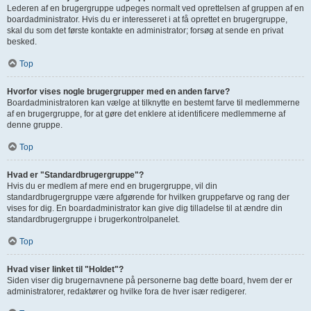
Lederen af en brugergruppe udpeges normalt ved oprettelsen af gruppen af en
boardadministrator. Hvis du er interesseret i at få oprettet en brugergruppe,
skal du som det første kontakte en administrator; forsøg at sende en privat
besked.
Top
Hvorfor vises nogle brugergrupper med en anden farve?
Boardadministratoren kan vælge at tilknytte en bestemt farve til medlemmerne
af en brugergruppe, for at gøre det enklere at identificere medlemmerne af
denne gruppe.
Top
Hvad er "Standardbrugergruppe"?
Hvis du er medlem af mere end en brugergruppe, vil din
standardbrugergruppe være afgørende for hvilken gruppefarve og rang der
vises for dig. En boardadministrator kan give dig tilladelse til at ændre din
standardbrugergruppe i brugerkontrolpanelet.
Top
Hvad viser linket til "Holdet"?
Siden viser dig brugernavnene på personerne bag dette board, hvem der er
administratorer, redaktører og hvilke fora de hver især redigerer.