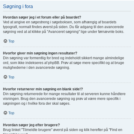
Søgning i fora
Hvordan søger jeg i et forum eller på boardet?
Ved at angive en søgestreng i søgeboksen, som afhængig af boardets
typografi, normalt findes øverst på siden. Du får adgang til den avancerede
søgning ved at at klikke på "Avanceret søgning" lige under førnævnte boks.
Top
Hvorfor giver min søgning ingen resultater?
Din søgning var formentlig for bred og indeholdt sikkert mange almindelige
ord, som ikke indekseres af phpBB. Prøv at søge mere specifikt og at bruge
mulighederne i den avancerede søgning.
Top
Hvorfor returnerer min søgning en blank side!?
Din søgning returnerede for mange resultater til at serveren kunne håndtere
visningen. Brug den avancerede søgning og prøv at være mere specifik i
søgningen og i hvilke fora der skal søges.
Top
Hvordan søger jeg efter brugere?
Brug linket "Tilmeldte brugere" øverst på siden og klik herefter på "Find en