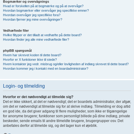
Bogmærker og overvågnings
Hvad er forskellen på at bogmærke og på at overvåge?
Hvordan bogmærker eller overvåger jeg specifikke emner?
Hvordan overvåger jeg specifikke fora?
Hvordan fjerner jeg mine overvågninger?
Vedhæftede filer
Hvilke filtyper er det tilladt at vedhæfte på dette board?
Hvordan finder jeg alle mine vedhæftede filer?
phpBB spørgsmål
Hvem har skrevet koden til dette board?
Hvorfor er X funktioner ikke til stede?
Hvem kontakter jeg vedr. misbrug og/eller lovligheden af indlæg skrevet til dette board?
Hvordan kommer jeg i kontakt med en boardadministrator?
Login- og tilmelding
Hvorfor er det nødvendigt at tilmelde sig?
Det er ikke sikkert, at det er nødvendigt; det er boardets administrator, der afgør,
om det er nødvendigt at tilmelde sig for at skrive indlæg. Tilmelding er dog altid
en god ide, da det giver adgang til flere muligheder, som ikke er tilgængelige
for anonyme brugere; funktioner som personligt billede på dine indlæg, private
beskeder, sende emails til andre tilmeldte brugere, brugergrupper osv. Det
anbefales derfor at tilmelde sig, og det tager kun et øjeblik.