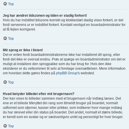
Top
Jeg har ændret tidszonen og tiden er stadig forkert!
Hvis du har indstillet tidszone korrekt og klokkeslæt stadig vises forkert, er det
fordi serverens ur er indstillet forkert. Kontakt venligst en boardadministrator for
at få fejlen korrigeret.
Top
Mit sprog er ikke i listen!
Det er enten fordi boardadministratorerne ikke har installeret dit sprog, eller
fordi det ikke er oversat endnu. Prøv at spørge en boardadministrator om det er
muligt at installere den sprogpakke som du har brug for. Hvis den ikke
eksisterer er du velkommen til selv at foretage oversættelsen. Mere information
om hvordan dette gøres findes på
phpBB Group
's websted.
Top
Hvad betyder billedet efter mit brugernavn?
Der kan vises to billeder sammen med et brugernavn når indlæg læses. Det
ene er et billede tilknyttet din rang som tilmeldt bruger på boardet, normalt
udformet som stjerner, kasser eller prikker, som indikerer hvor mange indlæg
du har skrevet eller din status på boardet. Det andet, normalt et større billede,
er kendt som en avatar og er sædvanligvis unikt og personligt for hver bruger.
Top