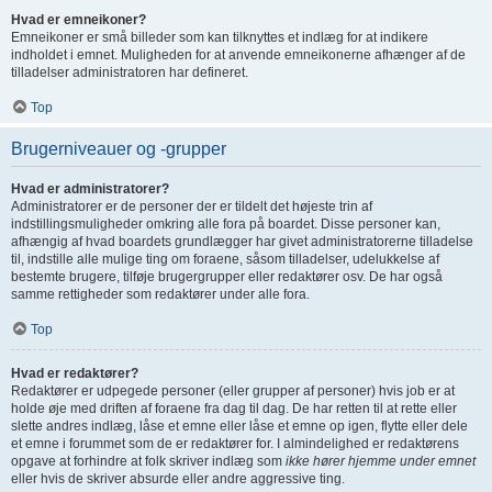
Hvad er emneikoner?
Emneikoner er små billeder som kan tilknyttes et indlæg for at indikere
indholdet i emnet. Muligheden for at anvende emneikonerne afhænger af de
tilladelser administratoren har defineret.
Top
Brugerniveauer og -grupper
Hvad er administratorer?
Administratorer er de personer der er tildelt det højeste trin af
indstillingsmuligheder omkring alle fora på boardet. Disse personer kan,
afhængig af hvad boardets grundlægger har givet administratorerne tilladelse
til, indstille alle mulige ting om foraene, såsom tilladelser, udelukkelse af
bestemte brugere, tilføje brugergrupper eller redaktører osv. De har også
samme rettigheder som redaktører under alle fora.
Top
Hvad er redaktører?
Redaktører er udpegede personer (eller grupper af personer) hvis job er at
holde øje med driften af foraene fra dag til dag. De har retten til at rette eller
slette andres indlæg, låse et emne eller låse et emne op igen, flytte eller dele
et emne i forummet som de er redaktører for. I almindelighed er redaktørens
opgave at forhindre at folk skriver indlæg som
ikke hører hjemme under emnet
eller hvis de skriver absurde eller andre aggressive ting.