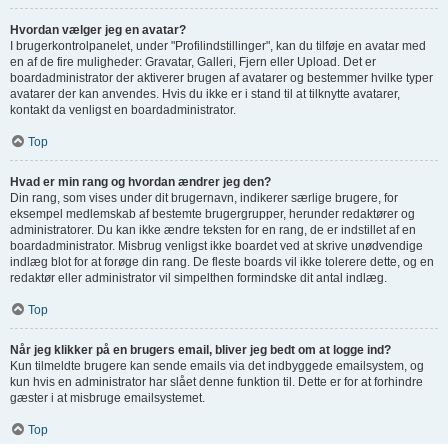
Hvordan vælger jeg en avatar?
I brugerkontrolpanelet, under "Profilindstillinger", kan du tilføje en avatar med
en af de fire muligheder: Gravatar, Galleri, Fjern eller Upload. Det er
boardadministrator der aktiverer brugen af avatarer og bestemmer hvilke typer
avatarer der kan anvendes. Hvis du ikke er i stand til at tilknytte avatarer,
kontakt da venligst en boardadministrator.
Top
Hvad er min rang og hvordan ændrer jeg den?
Din rang, som vises under dit brugernavn, indikerer særlige brugere, for
eksempel medlemskab af bestemte brugergrupper, herunder redaktører og
administratorer. Du kan ikke ændre teksten for en rang, de er indstillet af en
boardadministrator. Misbrug venligst ikke boardet ved at skrive unødvendige
indlæg blot for at forøge din rang. De fleste boards vil ikke tolerere dette, og en
redaktør eller administrator vil simpelthen formindske dit antal indlæg.
Top
Når jeg klikker på en brugers email, bliver jeg bedt om at logge ind?
Kun tilmeldte brugere kan sende emails via det indbyggede emailsystem, og
kun hvis en administrator har slået denne funktion til. Dette er for at forhindre
gæster i at misbruge emailsystemet.
Top