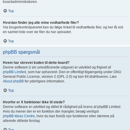
boardadministratoren.
Top
Hvordan finder jeg alle mine vedhæftede filer?
Via brugerkontrolpanelet kan du følge linket til vedhæftede filer, og her få vist
en samlet liste over de filer du har uploadet.
Top
phpBB spørgsmål
Hvem har skrevet koden til dette board?
Denne software (i sin umodificerede udgave) er udviklet og frigivet af
phpBB Limited
, som har ophavsret. Den er offentligt tilgængelig under GNU
General Public License, version 2 (GPL-2.0) og kan frit distribueres. Læs
About phpBB
for yderligere information.
Top
Hvorfor er X funktioner ikke til stede?
Denne software er udviklet og stillet til rådighed på licens af phpBB Limited.
Hvis du mener der er en funktion der mangler, besøg venligst
phpBB Ideas Centre
, hvor du kan forelå nye funktioner eller stemme på
allerede stillede forslag.