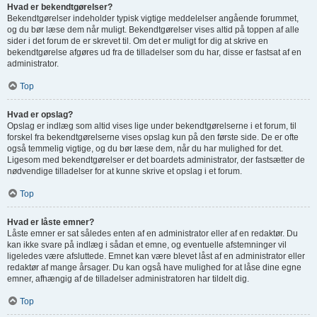
Hvad er bekendtgørelser?
Bekendtgørelser indeholder typisk vigtige meddelelser angående forummet,
og du bør læse dem når muligt. Bekendtgørelser vises altid på toppen af alle
sider i det forum de er skrevet til. Om det er muligt for dig at skrive en
bekendtgørelse afgøres ud fra de tilladelser som du har, disse er fastsat af en
administrator.
Top
Hvad er opslag?
Opslag er indlæg som altid vises lige under bekendtgørelserne i et forum, til
forskel fra bekendtgørelserne vises opslag kun på den første side. De er ofte
også temmelig vigtige, og du bør læse dem, når du har mulighed for det.
Ligesom med bekendtgørelser er det boardets administrator, der fastsætter de
nødvendige tilladelser for at kunne skrive et opslag i et forum.
Top
Hvad er låste emner?
Låste emner er sat således enten af en administrator eller af en redaktør. Du
kan ikke svare på indlæg i sådan et emne, og eventuelle afstemninger vil
ligeledes være afsluttede. Emnet kan være blevet låst af en administrator eller
redaktør af mange årsager. Du kan også have mulighed for at låse dine egne
emner, afhængig af de tilladelser administratoren har tildelt dig.
Top