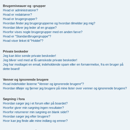
Brugerniveauer og -grupper
Hvad er administratorer?
Hvad er redaktører?
Hvad er brugergrupper?
Hvordan finder jeg brugergrupperne og hvordan tilmelder jeg mig?
Hvordan bliver jeg leder af en gruppe?
Hvorfor vises nogle brugergrupper med en anden farve?
Hvad er "Standardbrugergruppe"?
Hvad viser linket til "Holdet"?
Private beskeder
Jeg kan ikke sende private beskeder!
Jeg bliver ved med at få uønskede private beskeder!
Jeg har modtaget en email, indeholdende spam eller en fornærmelse, fra en bruger på
dette board!
Venner og ignorerede brugere
Hvad indeholder listerne "Venner og ignorerede brugere"?
Hvordan tilføjer og fjerner jeg brugere på mine lister over venner og ignorerede brugere?
Søgning i fora
Hvordan søger jeg i et forum eller på boardet?
Hvorfor giver min søgning ingen resultater?
Hvorfor returnerer min søgning en blank side!?
Hvordan søger jeg efter brugere?
Hvor kan jeg finde alle mine indlæg og emner?