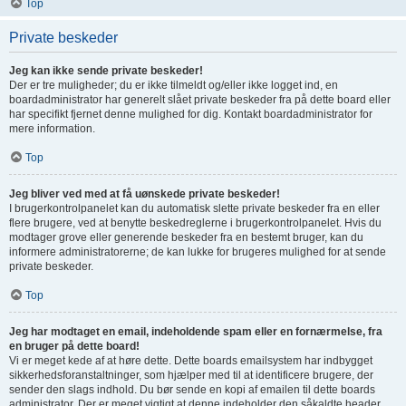
Top
Private beskeder
Jeg kan ikke sende private beskeder!
Der er tre muligheder; du er ikke tilmeldt og/eller ikke logget ind, en
boardadministrator har generelt slået private beskeder fra på dette board eller
har specifikt fjernet denne mulighed for dig. Kontakt boardadministrator for
mere information.
Top
Jeg bliver ved med at få uønskede private beskeder!
I brugerkontrolpanelet kan du automatisk slette private beskeder fra en eller
flere brugere, ved at benytte beskedreglerne i brugerkontrolpanelet. Hvis du
modtager grove eller generende beskeder fra en bestemt bruger, kan du
informere administratorerne; de kan lukke for brugeres mulighed for at sende
private beskeder.
Top
Jeg har modtaget en email, indeholdende spam eller en fornærmelse, fra
en bruger på dette board!
Vi er meget kede af at høre dette. Dette boards emailsystem har indbygget
sikkerhedsforanstaltninger, som hjælper med til at identificere brugere, der
sender den slags indhold. Du bør sende en kopi af emailen til dette boards
administrator. Der er meget vigtigt at denne indeholder den såkaldte header,