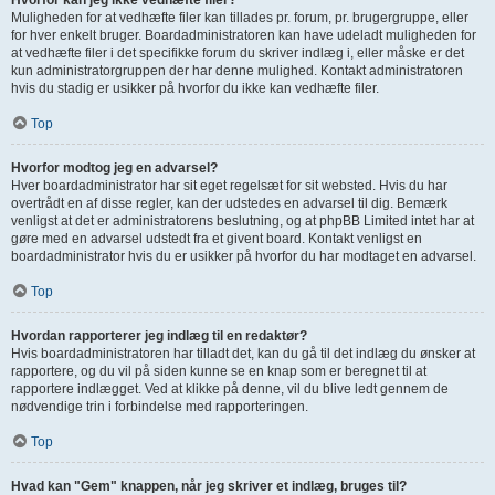
Hvorfor kan jeg ikke vedhæfte filer?
Muligheden for at vedhæfte filer kan tillades pr. forum, pr. brugergruppe, eller
for hver enkelt bruger. Boardadministratoren kan have udeladt muligheden for
at vedhæfte filer i det specifikke forum du skriver indlæg i, eller måske er det
kun administratorgruppen der har denne mulighed. Kontakt administratoren
hvis du stadig er usikker på hvorfor du ikke kan vedhæfte filer.
Top
Hvorfor modtog jeg en advarsel?
Hver boardadministrator har sit eget regelsæt for sit websted. Hvis du har
overtrådt en af disse regler, kan der udstedes en advarsel til dig. Bemærk
venligst at det er administratorens beslutning, og at phpBB Limited intet har at
gøre med en advarsel udstedt fra et givent board. Kontakt venligst en
boardadministrator hvis du er usikker på hvorfor du har modtaget en advarsel.
Top
Hvordan rapporterer jeg indlæg til en redaktør?
Hvis boardadministratoren har tilladt det, kan du gå til det indlæg du ønsker at
rapportere, og du vil på siden kunne se en knap som er beregnet til at
rapportere indlægget. Ved at klikke på denne, vil du blive ledt gennem de
nødvendige trin i forbindelse med rapporteringen.
Top
Hvad kan "Gem" knappen, når jeg skriver et indlæg, bruges til?