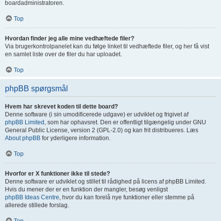
boardadministratoren.
Top
Hvordan finder jeg alle mine vedhæftede filer?
Via brugerkontrolpanelet kan du følge linket til vedhæftede filer, og her få vist
en samlet liste over de filer du har uploadet.
Top
phpBB spørgsmål
Hvem har skrevet koden til dette board?
Denne software (i sin umodificerede udgave) er udviklet og frigivet af
phpBB Limited
, som har ophavsret. Den er offentligt tilgængelig under GNU
General Public License, version 2 (GPL-2.0) og kan frit distribueres. Læs
About phpBB
for yderligere information.
Top
Hvorfor er X funktioner ikke til stede?
Denne software er udviklet og stillet til rådighed på licens af phpBB Limited.
Hvis du mener der er en funktion der mangler, besøg venligst
phpBB Ideas Centre
, hvor du kan forelå nye funktioner eller stemme på
allerede stillede forslag.