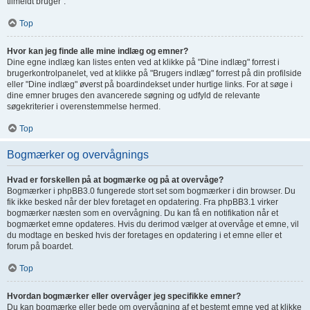
tilmeldt bruger".
Top
Hvor kan jeg finde alle mine indlæg og emner?
Dine egne indlæg kan listes enten ved at klikke på "Dine indlæg" forrest i
brugerkontrolpanelet, ved at klikke på "Brugers indlæg" forrest på din profilside
eller "Dine indlæg" øverst på boardindekset under hurtige links. For at søge i
dine emner bruges den avancerede søgning og udfyld de relevante
søgekriterier i overenstemmelse hermed.
Top
Bogmærker og overvågnings
Hvad er forskellen på at bogmærke og på at overvåge?
Bogmærker i phpBB3.0 fungerede stort set som bogmærker i din browser. Du
fik ikke besked når der blev foretaget en opdatering. Fra phpBB3.1 virker
bogmærker næsten som en overvågning. Du kan få en notifikation når et
bogmærket emne opdateres. Hvis du derimod vælger at overvåge et emne, vil
du modtage en besked hvis der foretages en opdatering i et emne eller et
forum på boardet.
Top
Hvordan bogmærker eller overvåger jeg specifikke emner?
Du kan bogmærke eller bede om overvågning af et bestemt emne ved at klikke