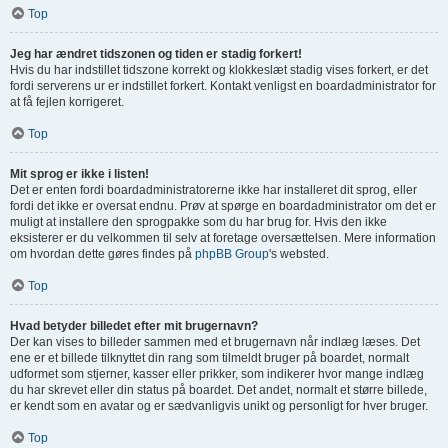
Top
Jeg har ændret tidszonen og tiden er stadig forkert!
Hvis du har indstillet tidszone korrekt og klokkeslæt stadig vises forkert, er det
fordi serverens ur er indstillet forkert. Kontakt venligst en boardadministrator for
at få fejlen korrigeret.
Top
Mit sprog er ikke i listen!
Det er enten fordi boardadministratorerne ikke har installeret dit sprog, eller
fordi det ikke er oversat endnu. Prøv at spørge en boardadministrator om det er
muligt at installere den sprogpakke som du har brug for. Hvis den ikke
eksisterer er du velkommen til selv at foretage oversættelsen. Mere information
om hvordan dette gøres findes på
phpBB Group
's websted.
Top
Hvad betyder billedet efter mit brugernavn?
Der kan vises to billeder sammen med et brugernavn når indlæg læses. Det
ene er et billede tilknyttet din rang som tilmeldt bruger på boardet, normalt
udformet som stjerner, kasser eller prikker, som indikerer hvor mange indlæg
du har skrevet eller din status på boardet. Det andet, normalt et større billede,
er kendt som en avatar og er sædvanligvis unikt og personligt for hver bruger.
Top