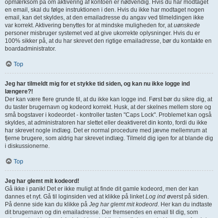
opmærksom på om aktivering af kontoen er nødvendig. Hvis du har modtaget
en email, skal du følge instruktionen i den. Hvis du ikke har modtaget nogen
email, kan det skyldes, at den emailadresse du angav ved tilmeldingen ikke
var korrekt. Aktivering benyttes for at mindske muligheden for, at
uønskede
personer misbruger systemet ved at give ukorrekte oplysninger. Hvis du er
100% sikker på, at du har skrevet den rigtige emailadresse, bør du kontakte en
boardadministrator.
Top
Jeg har tilmeldt mig for et stykke tid siden, og kan nu ikke logge ind
længere?!
Der kan være flere grunde til, at du ikke kan logge ind. Først bør du sikre dig, at
du taster brugernavn og kodeord korrekt. Husk, at der skelnes mellem store og
små bogstaver i kodeordet - kontroller tasten "Caps Lock". Problemet kan også
skyldes, at administratoren har slettet eller deaktiveret din konto, fordi du ikke
har skrevet nogle indlæg. Det er normal procedure med jævne mellemrum at
fjerne brugere, som aldrig har skrevet indlæg. Tilmeld dig igen for at blande dig
i diskussionerne.
Top
Jeg har glemt mit kodeord!
Gå ikke i panik! Det er ikke muligt at finde dit gamle kodeord, men der kan
dannes et nyt. Gå til loginsiden ved at klikke på linket
Log ind
øverst på siden.
På denne side kan du klikke på
Jeg har glemt mit kodeord
. Her kan du indtaste
dit brugernavn og din emailadresse. Der fremsendes en email til dig, som