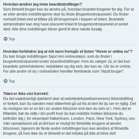
Hvordan ændrer jeg mine boardindstillinger?
Som tilmeldt bruger kan du ændre på, hvordan boardet fungerer for dig. For at
se eller ændre indstillingerne skal du finde
Brugerkontrolpanelet
. Du finder
normalt linket ved at klikke på dit brugernavn i toppen af siden. Boardets
administrator kan dog have placeret linket til brugerkontrolpanelet et andet
sted. Alle dine indstillinger bliver gemt til dine næste besøg.
Top
Hvordan forhindrer jeg at mit navn fremgår af listen "Hvem er online nu"?
Du kan bruge indstillingen
Skjul min onlinestatus
, som du finder i
brugerkontrolpanelet under boardindstillinger. Hvis du vælger
Ja
, er det kun
boardets administratorer, redaktører og dig selv, der kan se, når du er online.
For alle andre vil du i onlinelisten herefter fremtræde som "skjult bruger".
Top
Tiden er ikke vist korrekt!
Da det usædvanligt sjældent sker at webstedets(webserverens) tidsindstilling
er forkert, kan du næsten med sikkerhed gå ud fra at den tid du ser er rigtig. Det
du muligvis ser er en tid i en anden tidszone end den du selv er i. Hvis det er
tilfældet, bør du rette i din profil hvor du kan indstille hvilken tidszone du
befinder dig i, for eksempel København, London, Paris, New York, Sydney, osv.
Vær opmærksom på at det kun er muligt for tilmeldte brugere at ændre
tidszonen, ligesom de fleste andre indstillinger kun kan ændres af tilmeldte
brugere, så hvis ikke du er tilmeldt er det måske på tide at blive det!