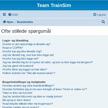
Team TrainSim
OSS
Log ind
S
Hjem
Boardindeks
ø
Ofte stillede spørgsmål
g
Login- og tilmelding
Hvorfor er det nødvendigt at tilmelde sig?
Hvad er COPPA?
Hvorfor kan jeg ikke tilmelde mig?
Jeg har tilmeldt mig, men kan ikke logge ind!
Hvorfor kan jeg ikke logge ind?
Jeg har tilmeldt mig for et stykke tid siden, og kan nu ikke logge ind længere?!
Jeg har glemt mit kodeord!
Hvorfor bliver jeg logget ud hele tiden?
Hvilken funktion har "Slet alle boardcookies"?
Brugerindstillinger og muligheder
Hvordan ændrer jeg mine boardindstillinger?
Hvordan forhindrer jeg at mit navn fremgår af listen "Hvem er online nu"?
Tiden er ikke vist korrekt!
Jeg har ændret tidszonen og tiden er stadig forkert!
Mit sprog er ikke i listen!
Hvad betyder billedet efter mit brugernavn?
Hvordan vælger jeg en avatar?