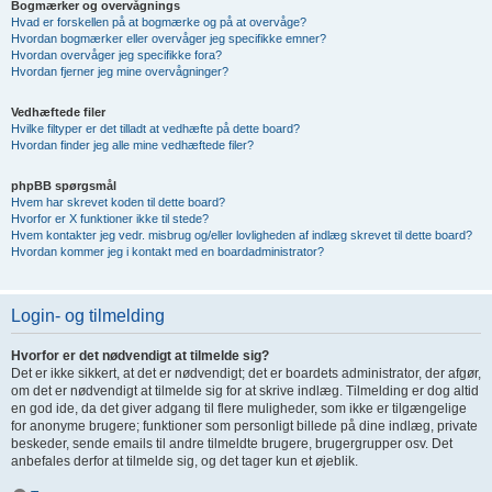
Bogmærker og overvågnings
Hvad er forskellen på at bogmærke og på at overvåge?
Hvordan bogmærker eller overvåger jeg specifikke emner?
Hvordan overvåger jeg specifikke fora?
Hvordan fjerner jeg mine overvågninger?
Vedhæftede filer
Hvilke filtyper er det tilladt at vedhæfte på dette board?
Hvordan finder jeg alle mine vedhæftede filer?
phpBB spørgsmål
Hvem har skrevet koden til dette board?
Hvorfor er X funktioner ikke til stede?
Hvem kontakter jeg vedr. misbrug og/eller lovligheden af indlæg skrevet til dette board?
Hvordan kommer jeg i kontakt med en boardadministrator?
Login- og tilmelding
Hvorfor er det nødvendigt at tilmelde sig?
Det er ikke sikkert, at det er nødvendigt; det er boardets administrator, der afgør,
om det er nødvendigt at tilmelde sig for at skrive indlæg. Tilmelding er dog altid
en god ide, da det giver adgang til flere muligheder, som ikke er tilgængelige
for anonyme brugere; funktioner som personligt billede på dine indlæg, private
beskeder, sende emails til andre tilmeldte brugere, brugergrupper osv. Det
anbefales derfor at tilmelde sig, og det tager kun et øjeblik.