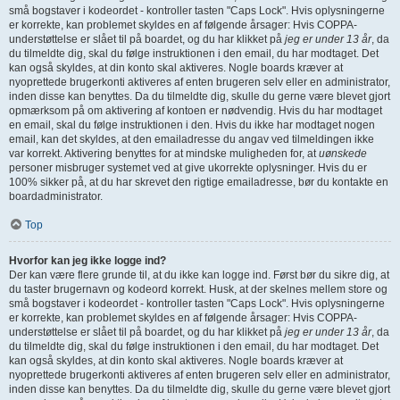
små bogstaver i kodeordet - kontroller tasten "Caps Lock". Hvis oplysningerne
er korrekte, kan problemet skyldes en af følgende årsager: Hvis COPPA-
understøttelse er slået til på boardet, og du har klikket på
jeg er under 13 år
, da
du tilmeldte dig, skal du følge instruktionen i den email, du har modtaget. Det
kan også skyldes, at din konto skal aktiveres. Nogle boards kræver at
nyoprettede brugerkonti aktiveres af enten brugeren selv eller en administrator,
inden disse kan benyttes. Da du tilmeldte dig, skulle du gerne være blevet gjort
opmærksom på om aktivering af kontoen er nødvendig. Hvis du har modtaget
en email, skal du følge instruktionen i den. Hvis du ikke har modtaget nogen
email, kan det skyldes, at den emailadresse du angav ved tilmeldingen ikke
var korrekt. Aktivering benyttes for at mindske muligheden for, at
uønskede
personer misbruger systemet ved at give ukorrekte oplysninger. Hvis du er
100% sikker på, at du har skrevet den rigtige emailadresse, bør du kontakte en
boardadministrator.
Top
Hvorfor kan jeg ikke logge ind?
Der kan være flere grunde til, at du ikke kan logge ind. Først bør du sikre dig, at
du taster brugernavn og kodeord korrekt. Husk, at der skelnes mellem store og
små bogstaver i kodeordet - kontroller tasten "Caps Lock". Hvis oplysningerne
er korrekte, kan problemet skyldes en af følgende årsager: Hvis COPPA-
understøttelse er slået til på boardet, og du har klikket på
jeg er under 13 år
, da
du tilmeldte dig, skal du følge instruktionen i den email, du har modtaget. Det
kan også skyldes, at din konto skal aktiveres. Nogle boards kræver at
nyoprettede brugerkonti aktiveres af enten brugeren selv eller en administrator,
inden disse kan benyttes. Da du tilmeldte dig, skulle du gerne være blevet gjort