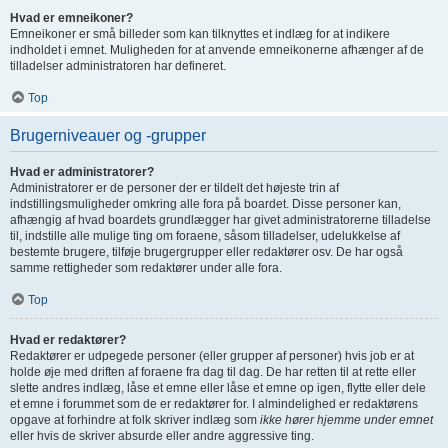
Hvad er emneikoner?
Emneikoner er små billeder som kan tilknyttes et indlæg for at indikere
indholdet i emnet. Muligheden for at anvende emneikonerne afhænger af de
tilladelser administratoren har defineret.
Top
Brugerniveauer og -grupper
Hvad er administratorer?
Administratorer er de personer der er tildelt det højeste trin af
indstillingsmuligheder omkring alle fora på boardet. Disse personer kan,
afhængig af hvad boardets grundlægger har givet administratorerne tilladelse
til, indstille alle mulige ting om foraene, såsom tilladelser, udelukkelse af
bestemte brugere, tilføje brugergrupper eller redaktører osv. De har også
samme rettigheder som redaktører under alle fora.
Top
Hvad er redaktører?
Redaktører er udpegede personer (eller grupper af personer) hvis job er at
holde øje med driften af foraene fra dag til dag. De har retten til at rette eller
slette andres indlæg, låse et emne eller låse et emne op igen, flytte eller dele
et emne i forummet som de er redaktører for. I almindelighed er redaktørens
opgave at forhindre at folk skriver indlæg som
ikke hører hjemme under emnet
eller hvis de skriver absurde eller andre aggressive ting.