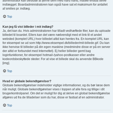
administrator kan beslutte at fjerne dem med hård hånd, måske endda selve
indlægget. Boardadministratoren kan også have sat et maksimum for antallet
af smilies pr. indlæg.
Top
Kan jeg få vist billeder i mit indlæg?
Ja, det kan du. Hvis administratoren har tilladt vedhæftede filer, kan du uploade
billedet til boardet. Ellers kan det være nødvendigt med et link til et andet
websted (komplet URL) hvor billedet altid kan hentes fra. En komplet URL kan
for eksempel se ud som http://www.eksempel.dk/billeder/mit-billede.gif. Du kan
ikke henvise til billeder på din egen maskine (medmindre disse er på en server
der altid er forbundet med Internettet). Ej heller billeder gemt bag
loginfunktioner, for eksempel hotmail-/yahoo-postkasser eller andre
kodeordsbeskyttede steder. For at vise et billede skal du anvende BBkode
[img].
Top
Hvad er globale bekendtgørelser?
Globale bekendtgørelser indeholder vigtige informationer, og du bør læse dem
når muligt. Globale bekendtgørelser vises i toppen af alle fora og tillige i dit
brugerkontrolpanel. Om det er muligt for dig at skrive en global bekendtgørelse
afgøres ud fra de tilladelser som du har, disse er fastsat af en administrator.
Top