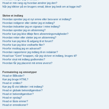
Hvad er min rang og hvordan ændrer jeg den?
Når jeg klikker på en brugers email, bliver jeg bedt om at logge ind?
Skrive et indlæg
Hvordan opretter jeg et nyt emne eller besvarer et indlæg?
Hvordan redigerer eller sletter jeg et indlæg?
Hvordan indsætter jeg en signatur i mine indlæg?
Hvordan opretter jeg en afstemning?
Hvorfor kan jeg ikke tilføje flere afstemningsmuligheder?
Hvordan retter eller sletter jeg en afstemning?
Hvorfor kan jeg ikke få adgang til et forum?
Hvorfor kan jeg ikke vedhæfte filer?
Hvorfor modtog jeg en advarsel?
Hvordan rapporterer jeg indlæg til en redaktør?
Hvad kan "Gem" knappen, når jeg skriver et indlæg, bruges til?
Hvorfor skal mit indlæg godkendes?
Hvordan får jeg placeret mit emne øverst?
Formatering og emnetyper
Hvad er BBkoder?
Kan jeg bruge HTML?
Hvad er smilies?
Kan jeg få vist billeder i mit indlæg?
Hvad er globale bekendtgørelser?
Hvad er bekendtgørelser?
Hvad er opslag?
Hvad er låste emner?
Hvad er emneikoner?