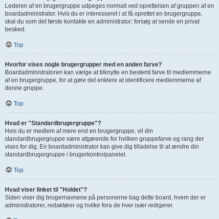
Lederen af en brugergruppe udpeges normalt ved oprettelsen af gruppen af en
boardadministrator. Hvis du er interesseret i at få oprettet en brugergruppe,
skal du som det første kontakte en administrator; forsøg at sende en privat
besked.
Top
Hvorfor vises nogle brugergrupper med en anden farve?
Boardadministratoren kan vælge at tilknytte en bestemt farve til medlemmerne
af en brugergruppe, for at gøre det enklere at identificere medlemmerne af
denne gruppe.
Top
Hvad er "Standardbrugergruppe"?
Hvis du er medlem af mere end en brugergruppe, vil din
standardbrugergruppe være afgørende for hvilken gruppefarve og rang der
vises for dig. En boardadministrator kan give dig tilladelse til at ændre din
standardbrugergruppe i brugerkontrolpanelet.
Top
Hvad viser linket til "Holdet"?
Siden viser dig brugernavnene på personerne bag dette board, hvem der er
administratorer, redaktører og hvilke fora de hver især redigerer.