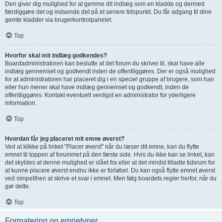
Den giver dig mulighed for at gemme dit indlæg som en kladde og dermed
færdiggøre det og indsende det på et senere tidspunkt. Du får adgang til dine
gemte kladder via brugerkontrolpanelet.
Top
Hvorfor skal mit indlæg godkendes?
Boardadministratoren kan beslutte at det forum du skriver til, skal have alle
indlæg gennemset og godkendt inden de offentliggøres. Der er også mulighed
for at administratoren har placeret dig i en speciel gruppe af brugere, som han
eller hun mener skal have indlæg gennemset og godkendt, inden de
offentliggøres. Kontakt eventuelt venligst en administrator for yderligere
information.
Top
Hvordan får jeg placeret mit emne øverst?
Ved at klikke på linket "Placer øverst" når du læser dit emne, kan du flytte
emnet til toppen af forummet på den første side. Hvis du ikke kan se linket, kan
det skyldes at denne mulighed er slået fra eller at det mindst tilladte tidsrum for
at kunne placere øverst endnu ikke er forløbet. Du kan også flytte emnet øverst
ved simpelthen at skrive et svar i emnet. Men følg boardets regler herfor, når du
gør dette.
Top
Formatering og emnetyper