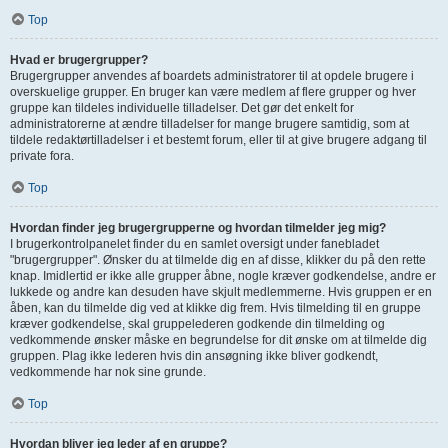
Top
Hvad er brugergrupper?
Brugergrupper anvendes af boardets administratorer til at opdele brugere i
overskuelige grupper. En bruger kan være medlem af flere grupper og hver
gruppe kan tildeles individuelle tilladelser. Det gør det enkelt for
administratorerne at ændre tilladelser for mange brugere samtidig, som at
tildele redaktørtilladelser i et bestemt forum, eller til at give brugere adgang til
private fora.
Top
Hvordan finder jeg brugergrupperne og hvordan tilmelder jeg mig?
I brugerkontrolpanelet finder du en samlet oversigt under fanebladet
"brugergrupper". Ønsker du at tilmelde dig en af disse, klikker du på den rette
knap. Imidlertid er ikke alle grupper åbne, nogle kræver godkendelse, andre er
lukkede og andre kan desuden have skjult medlemmerne. Hvis gruppen er en
åben, kan du tilmelde dig ved at klikke dig frem. Hvis tilmelding til en gruppe
kræver godkendelse, skal gruppelederen godkende din tilmelding og
vedkommende ønsker måske en begrundelse for dit ønske om at tilmelde dig
gruppen. Plag ikke lederen hvis din ansøgning ikke bliver godkendt,
vedkommende har nok sine grunde.
Top
Hvordan bliver jeg leder af en gruppe?