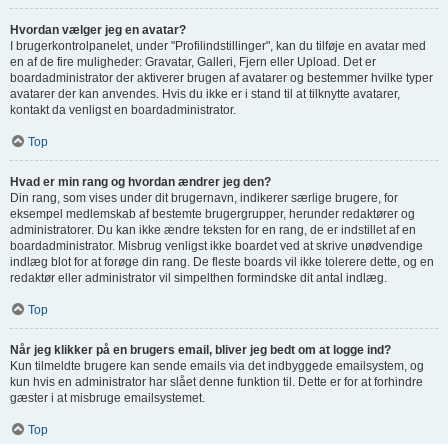
Hvordan vælger jeg en avatar?
I brugerkontrolpanelet, under "Profilindstillinger", kan du tilføje en avatar med
en af de fire muligheder: Gravatar, Galleri, Fjern eller Upload. Det er
boardadministrator der aktiverer brugen af avatarer og bestemmer hvilke typer
avatarer der kan anvendes. Hvis du ikke er i stand til at tilknytte avatarer,
kontakt da venligst en boardadministrator.
Top
Hvad er min rang og hvordan ændrer jeg den?
Din rang, som vises under dit brugernavn, indikerer særlige brugere, for
eksempel medlemskab af bestemte brugergrupper, herunder redaktører og
administratorer. Du kan ikke ændre teksten for en rang, de er indstillet af en
boardadministrator. Misbrug venligst ikke boardet ved at skrive unødvendige
indlæg blot for at forøge din rang. De fleste boards vil ikke tolerere dette, og en
redaktør eller administrator vil simpelthen formindske dit antal indlæg.
Top
Når jeg klikker på en brugers email, bliver jeg bedt om at logge ind?
Kun tilmeldte brugere kan sende emails via det indbyggede emailsystem, og
kun hvis en administrator har slået denne funktion til. Dette er for at forhindre
gæster i at misbruge emailsystemet.
Top