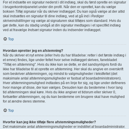
For et indsætte en signatur nederst i dit indlæg, skal du først oprette en signatur
i brugerkontrolpanelet under din profil. Når den er oprettet, kan du vælge
boksen
Tilføj signatur
når du skriver indlægget. Du kan også vælge at der altid
skal indsættes en signatur til dine indlæg, ved at gå ind i
Rediger
skriveindstillinger
og vælge at signaturen skal tilføjes som standard. Hvis du
gør dette, kan du stadig undgå at din signatur medtages i et specifikt indlæg
ved at fravælge
Indsæt signatur
inden du indsender indlægget.
Top
Hvordan opretter jeg en afstemning?
Når du skriver et nyt emne (eller hvis du har tilladelse: retter i det første indlæg i
et emne) findes, lige under feltet hvor selve indlægget skrives, fanebladet
"Tilføj en afstemning". Hvis du ikke kan se dette, er det sandsynligvis fordi du
ikke har tilladelse til at oprette en afstemning. Her skal du angive en overskrift
som beskriver afstemningen, og mindst to valgmuligheder i tekstfeltet (det
maksimale antal afstemningsmuligheder er fastsat af boardadministratoren).
Hver afstemningsmulighed indtastes på en linje for sig, og lige under defineres
hvor mange af disse, der kan vælges. Desuden kan du bestemme i hvor lang
tid afstemningen skal køre. Hvis du ikke angiver et tidsrum eller skriver 0,
fortsætter afstemningen, og du kan bestemme om brugere skal have mulighed
for at ændre deres stemme.
Top
Hvorfor kan jeg ikke tilføje flere afstemningsmuligheder?
Det maksimale antal afstemningsmuligheder er indstillet af boardadministrator.