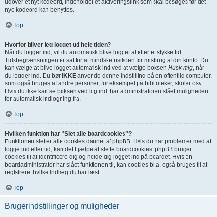
udover et nyt kodeord, indeholder et aktiveringslink som skal besøges før det
nye kodeord kan benyttes.
Top
Hvorfor bliver jeg logget ud hele tiden?
Når du logger ind, vil du automatisk blive logget af efter et stykke tid.
Tidsbegrænsningen er sat for at mindske risikoen for misbrug af din konto. Du
kan vælge at blive logget automatisk ind ved at vælge boksen
Husk mig
, når
du logger ind. Du bør
IKKE
anvende denne indstilling på en offentlig computer,
som også bruges af andre personer, for eksempel på biblioteker, skoler osv.
Hvis du ikke kan se boksen ved log ind, har administratoren slået muligheden
for automatisk indlogning fra.
Top
Hvilken funktion har "Slet alle boardcookies"?
Funktionen sletter alle cookies dannet af phpBB. Hvis du har problemer med at
logge ind eller ud, kan det hjælpe at slette boardcookies. phpBB bruger
cookies til at identificere dig og holde dig logget ind på boardet. Hvis en
boardadministrator har slået funktionen til, kan cookies bl.a. også bruges til at
registrere, hvilke indlæg du har læst.
Top
Brugerindstillinger og muligheder