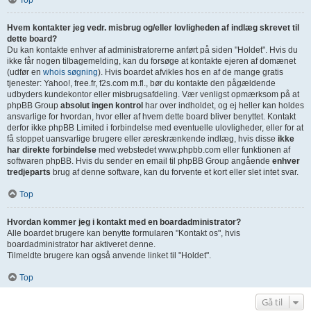
Top
Hvem kontakter jeg vedr. misbrug og/eller lovligheden af indlæg skrevet til
dette board?
Du kan kontakte enhver af administratorerne anført på siden "Holdet". Hvis du
ikke får nogen tilbagemelding, kan du forsøge at kontakte ejeren af domænet
(udfør en
whois søgning
). Hvis boardet afvikles hos en af de mange gratis
tjenester: Yahoo!, free.fr, f2s.com m.fl., bør du kontakte den pågældende
udbyders kundekontor eller misbrugsafdeling. Vær venligst opmærksom på at
phpBB Group
absolut ingen kontrol
har over indholdet, og ej heller kan holdes
ansvarlige for hvordan, hvor eller af hvem dette board bliver benyttet. Kontakt
derfor ikke phpBB Limited i forbindelse med eventuelle ulovligheder, eller for at
få stoppet uansvarlige brugere eller æreskrænkende indlæg, hvis disse
ikke
har direkte forbindelse
med webstedet www.phpbb.com eller funktionen af
softwaren phpBB. Hvis du sender en email til phpBB Group angående
enhver
tredjeparts
brug af denne software, kan du forvente et kort eller slet intet svar.
Top
Hvordan kommer jeg i kontakt med en boardadministrator?
Alle boardet brugere kan benytte formularen "Kontakt os", hvis
boardadministrator har aktiveret denne.
Tilmeldte brugere kan også anvende linket til "Holdet".
Top
Gå til