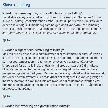
Skrive et indlæg
Hvordan opretter jeg et nyt emne eller besvarer et indlæg?
For at skrive et nyt emne i et forum, klikker du på knappen "Nyt emne". For at
skrive et indlæg i et eksisterende emne, klikker du på "Besvar". Det kan være
det er nødvendigt at tilmelde sig som bruger før du kan skrive et nyt indlæg.
Dine tilladelser i hvert forum vises altid i bunden af forum- og emnesiden (
Du
kan skrive nye emner, Du kan stemme på afstemninger i dette forum osv.
)
Top
Hvordan redigerer eller sletter jeg et indlæg?
Med mindre du er boardets administrator eller forummets redaktør, så kan du
kun redigere og slette egne indlæg. Du kan redigere et indlæg, nogle gange
kun i et begrænset tidsrum efter det er skrevet, ved at klikke på
rediger
knappen ud for det rette indlæg. Hvis der allerede er svaret på dit indlæg,
bliver der indsat en bemærkning nederst i indlægget om hvornår og hvor
mange gange du har redigeret. Denne bemærkning indsættes ikke automatisk,
hvis det er administratorer eller redaktører der redigerer. De kan dog vælge at
indsætte bemærkningen med info om hvad der er redigeret og hvorfor. Vær
opmærksom på, at almindelige brugere ikke kan slette et indlæg, når først der
er blevet svaret på det
Top
Hvordan indsætter jeg en signatur i mine indlæg?