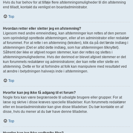
Hvis du har behov for at tilføje flere afstemningsmuligheder til din afstemning
end tilladt, kontakt da venligst en boardadministrator.
Top
Hvordan retter eller sletter jeg en afstemning?
Ligesom med andre emneindlæg, kan afstemninger kun rettes af den person
som oprindeligt oprettede afstemningen, eller af en administrator eller redaktør
af forummet. For at rette i en afstemning (teksten), klik da på det første indlæg i
afstemningen (Det er altid dette indlæg, som har afstemningen tilknyttet).
Såfremt der ikke er afgivet nogen stemmer, kan der rettes og slettes i
afstemningsmulighederne. Hvis der derimod er blevet afgivet stemmer er det
kun forummets redaktører og administratorer, der kan rette eller slette en
afstemning. Dette er for at forhindre at folk kan manipulere med resultatet ved
at ændre i betydningen halvvejs inde i afstemningen.
Top
Hvorfor kan jeg ikke få adgang til et forum?
Nogle fora kan være begrænsede til udvalgte brugere eller grupper. For at
læse og skrive i disse kræves specielle tilladelser. Kun forummets redaktører
eller en boardadministrator kan give disse tilladelser. Du bør kontakte en af
disse, hvis du mener at du bør have denne tilladelse.
Top