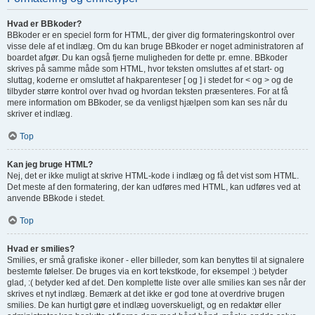
Hvad er BBkoder?
BBkoder er en speciel form for HTML, der giver dig formateringskontrol over
visse dele af et indlæg. Om du kan bruge BBkoder er noget administratoren af
boardet afgør. Du kan også fjerne muligheden for dette pr. emne. BBkoder
skrives på samme måde som HTML, hvor teksten omsluttes af et start- og
sluttag, koderne er omsluttet af hakparenteser [ og ] i stedet for < og > og de
tilbyder større kontrol over hvad og hvordan teksten præsenteres. For at få
mere information om BBkoder, se da venligst hjælpen som kan ses når du
skriver et indlæg.
Top
Kan jeg bruge HTML?
Nej, det er ikke muligt at skrive HTML-kode i indlæg og få det vist som HTML.
Det meste af den formatering, der kan udføres med HTML, kan udføres ved at
anvende BBkode i stedet.
Top
Hvad er smilies?
Smilies, er små grafiske ikoner - eller billeder, som kan benyttes til at signalere
bestemte følelser. De bruges via en kort tekstkode, for eksempel :) betyder
glad, :( betyder ked af det. Den komplette liste over alle smilies kan ses når der
skrives et nyt indlæg. Bemærk at det ikke er god tone at overdrive brugen
smilies. De kan hurtigt gøre et indlæg uoverskueligt, og en redaktør eller