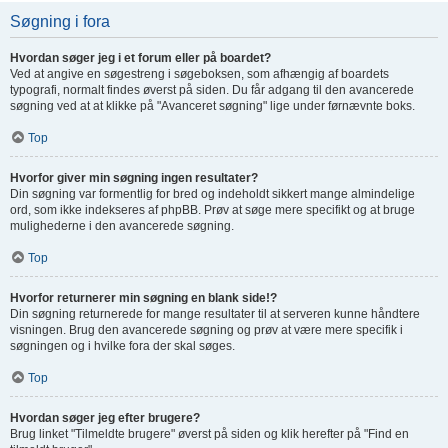
Søgning i fora
Hvordan søger jeg i et forum eller på boardet?
Ved at angive en søgestreng i søgeboksen, som afhængig af boardets
typografi, normalt findes øverst på siden. Du får adgang til den avancerede
søgning ved at at klikke på "Avanceret søgning" lige under førnævnte boks.
Top
Hvorfor giver min søgning ingen resultater?
Din søgning var formentlig for bred og indeholdt sikkert mange almindelige
ord, som ikke indekseres af phpBB. Prøv at søge mere specifikt og at bruge
mulighederne i den avancerede søgning.
Top
Hvorfor returnerer min søgning en blank side!?
Din søgning returnerede for mange resultater til at serveren kunne håndtere
visningen. Brug den avancerede søgning og prøv at være mere specifik i
søgningen og i hvilke fora der skal søges.
Top
Hvordan søger jeg efter brugere?
Brug linket "Tilmeldte brugere" øverst på siden og klik herefter på "Find en