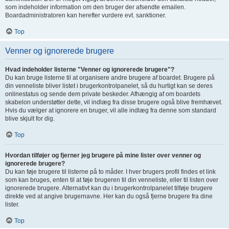
som indeholder information om den bruger der afsendte emailen.
Boardadministratoren kan herefter vurdere evt. sanktioner.
Top
Venner og ignorerede brugere
Hvad indeholder listerne "Venner og ignorerede brugere"?
Du kan bruge listerne til at organisere andre brugere af boardet. Brugere på
din venneliste bliver listet i brugerkontrolpanelet, så du hurtigt kan se deres
onlinestatus og sende dem private beskeder. Afhængig af om boardets
skabelon understøtter dette, vil indlæg fra disse brugere også blive fremhævet.
Hvis du vælger at ignorere en bruger, vil alle indlæg fra denne som standard
blive skjult for dig.
Top
Hvordan tilføjer og fjerner jeg brugere på mine lister over venner og
ignorerede brugere?
Du kan føje brugere til listerne på to måder. I hver brugers profil findes et link
som kan bruges, enten til at føje brugeren til din venneliste, eller til listen over
ignorerede brugere. Alternativt kan du i brugerkontrolpanelet tilføje brugere
direkte ved at angive brugernavne. Her kan du også fjerne brugere fra dine
lister.
Top