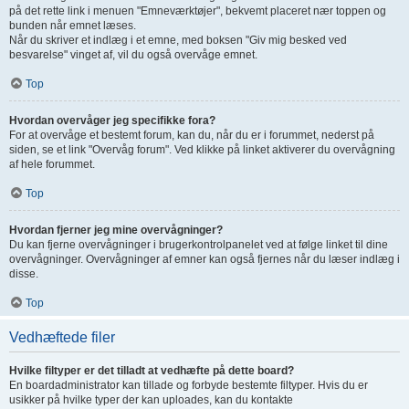
på det rette link i menuen "Emneværktøjer", bekvemt placeret nær toppen og
bunden når emnet læses.
Når du skriver et indlæg i et emne, med boksen "Giv mig besked ved
besvarelse" vinget af, vil du også overvåge emnet.
Top
Hvordan overvåger jeg specifikke fora?
For at overvåge et bestemt forum, kan du, når du er i forummet, nederst på
siden, se et link "Overvåg forum". Ved klikke på linket aktiverer du overvågning
af hele forummet.
Top
Hvordan fjerner jeg mine overvågninger?
Du kan fjerne overvågninger i brugerkontrolpanelet ved at følge linket til dine
overvågninger. Overvågninger af emner kan også fjernes når du læser indlæg i
disse.
Top
Vedhæftede filer
Hvilke filtyper er det tilladt at vedhæfte på dette board?
En boardadministrator kan tillade og forbyde bestemte filtyper. Hvis du er
usikker på hvilke typer der kan uploades, kan du kontakte