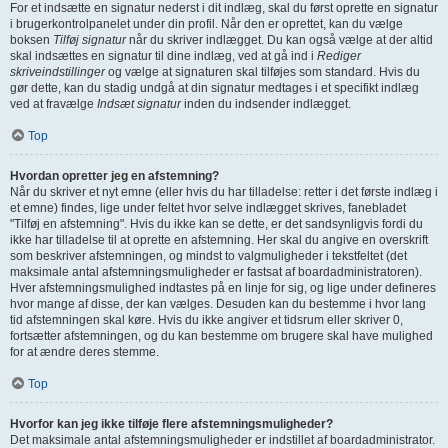
For et indsætte en signatur nederst i dit indlæg, skal du først oprette en signatur
i brugerkontrolpanelet under din profil. Når den er oprettet, kan du vælge
boksen
Tilføj signatur
når du skriver indlægget. Du kan også vælge at der altid
skal indsættes en signatur til dine indlæg, ved at gå ind i
Rediger
skriveindstillinger
og vælge at signaturen skal tilføjes som standard. Hvis du
gør dette, kan du stadig undgå at din signatur medtages i et specifikt indlæg
ved at fravælge
Indsæt signatur
inden du indsender indlægget.
Top
Hvordan opretter jeg en afstemning?
Når du skriver et nyt emne (eller hvis du har tilladelse: retter i det første indlæg i
et emne) findes, lige under feltet hvor selve indlægget skrives, fanebladet
"Tilføj en afstemning". Hvis du ikke kan se dette, er det sandsynligvis fordi du
ikke har tilladelse til at oprette en afstemning. Her skal du angive en overskrift
som beskriver afstemningen, og mindst to valgmuligheder i tekstfeltet (det
maksimale antal afstemningsmuligheder er fastsat af boardadministratoren).
Hver afstemningsmulighed indtastes på en linje for sig, og lige under defineres
hvor mange af disse, der kan vælges. Desuden kan du bestemme i hvor lang
tid afstemningen skal køre. Hvis du ikke angiver et tidsrum eller skriver 0,
fortsætter afstemningen, og du kan bestemme om brugere skal have mulighed
for at ændre deres stemme.
Top
Hvorfor kan jeg ikke tilføje flere afstemningsmuligheder?
Det maksimale antal afstemningsmuligheder er indstillet af boardadministrator.