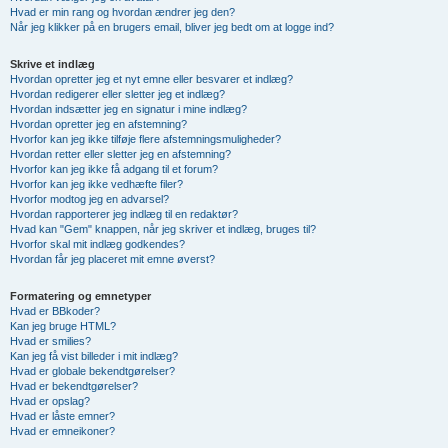
Hvad er min rang og hvordan ændrer jeg den?
Når jeg klikker på en brugers email, bliver jeg bedt om at logge ind?
Skrive et indlæg
Hvordan opretter jeg et nyt emne eller besvarer et indlæg?
Hvordan redigerer eller sletter jeg et indlæg?
Hvordan indsætter jeg en signatur i mine indlæg?
Hvordan opretter jeg en afstemning?
Hvorfor kan jeg ikke tilføje flere afstemningsmuligheder?
Hvordan retter eller sletter jeg en afstemning?
Hvorfor kan jeg ikke få adgang til et forum?
Hvorfor kan jeg ikke vedhæfte filer?
Hvorfor modtog jeg en advarsel?
Hvordan rapporterer jeg indlæg til en redaktør?
Hvad kan "Gem" knappen, når jeg skriver et indlæg, bruges til?
Hvorfor skal mit indlæg godkendes?
Hvordan får jeg placeret mit emne øverst?
Formatering og emnetyper
Hvad er BBkoder?
Kan jeg bruge HTML?
Hvad er smilies?
Kan jeg få vist billeder i mit indlæg?
Hvad er globale bekendtgørelser?
Hvad er bekendtgørelser?
Hvad er opslag?
Hvad er låste emner?
Hvad er emneikoner?