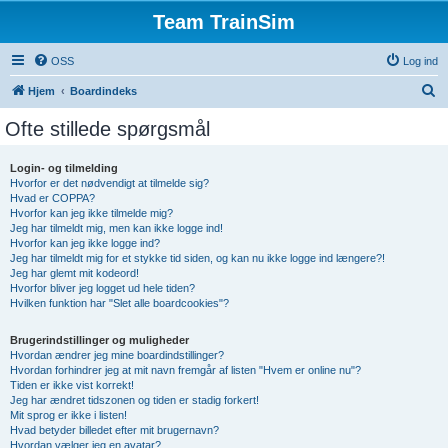
Team TrainSim
OSS
Log ind
S
Hjem
Boardindeks
ø
Ofte stillede spørgsmål
g
Login- og tilmelding
Hvorfor er det nødvendigt at tilmelde sig?
Hvad er COPPA?
Hvorfor kan jeg ikke tilmelde mig?
Jeg har tilmeldt mig, men kan ikke logge ind!
Hvorfor kan jeg ikke logge ind?
Jeg har tilmeldt mig for et stykke tid siden, og kan nu ikke logge ind længere?!
Jeg har glemt mit kodeord!
Hvorfor bliver jeg logget ud hele tiden?
Hvilken funktion har "Slet alle boardcookies"?
Brugerindstillinger og muligheder
Hvordan ændrer jeg mine boardindstillinger?
Hvordan forhindrer jeg at mit navn fremgår af listen "Hvem er online nu"?
Tiden er ikke vist korrekt!
Jeg har ændret tidszonen og tiden er stadig forkert!
Mit sprog er ikke i listen!
Hvad betyder billedet efter mit brugernavn?
Hvordan vælger jeg en avatar?