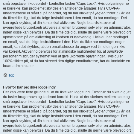
små bogstaver i kodeordet - kontroller tasten "Caps Lock". Hvis oplysningerne
er korrekte, kan problemet skyldes en af følgende årsager: Hvis COPPA-
understøttelse er slået til på boardet, og du har klikket på
jeg er under 13 år
, da
du tilmeldte dig, skal du følge instruktionen i den email, du har modtaget. Det
kan også skyldes, at din konto skal aktiveres. Nogle boards kræver at
nyoprettede brugerkonti aktiveres af enten brugeren selv eller en administrator,
inden disse kan benyttes. Da du tilmeldte dig, skulle du gerne være blevet gjort
opmærksom på om aktivering af kontoen er nødvendig. Hvis du har modtaget
en email, skal du følge instruktionen i den. Hvis du ikke har modtaget nogen
email, kan det skyldes, at den emailadresse du angav ved tilmeldingen ikke
var korrekt. Aktivering benyttes for at mindske muligheden for, at
uønskede
personer misbruger systemet ved at give ukorrekte oplysninger. Hvis du er
100% sikker på, at du har skrevet den rigtige emailadresse, bør du kontakte en
boardadministrator.
Top
Hvorfor kan jeg ikke logge ind?
Der kan være flere grunde til, at du ikke kan logge ind. Først bør du sikre dig, at
du taster brugernavn og kodeord korrekt. Husk, at der skelnes mellem store og
små bogstaver i kodeordet - kontroller tasten "Caps Lock". Hvis oplysningerne
er korrekte, kan problemet skyldes en af følgende årsager: Hvis COPPA-
understøttelse er slået til på boardet, og du har klikket på
jeg er under 13 år
, da
du tilmeldte dig, skal du følge instruktionen i den email, du har modtaget. Det
kan også skyldes, at din konto skal aktiveres. Nogle boards kræver at
nyoprettede brugerkonti aktiveres af enten brugeren selv eller en administrator,
inden disse kan benyttes. Da du tilmeldte dig, skulle du gerne være blevet gjort