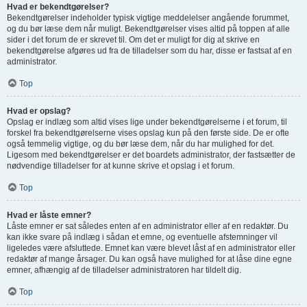
Hvad er bekendtgørelser?
Bekendtgørelser indeholder typisk vigtige meddelelser angående forummet,
og du bør læse dem når muligt. Bekendtgørelser vises altid på toppen af alle
sider i det forum de er skrevet til. Om det er muligt for dig at skrive en
bekendtgørelse afgøres ud fra de tilladelser som du har, disse er fastsat af en
administrator.
Top
Hvad er opslag?
Opslag er indlæg som altid vises lige under bekendtgørelserne i et forum, til
forskel fra bekendtgørelserne vises opslag kun på den første side. De er ofte
også temmelig vigtige, og du bør læse dem, når du har mulighed for det.
Ligesom med bekendtgørelser er det boardets administrator, der fastsætter de
nødvendige tilladelser for at kunne skrive et opslag i et forum.
Top
Hvad er låste emner?
Låste emner er sat således enten af en administrator eller af en redaktør. Du
kan ikke svare på indlæg i sådan et emne, og eventuelle afstemninger vil
ligeledes være afsluttede. Emnet kan være blevet låst af en administrator eller
redaktør af mange årsager. Du kan også have mulighed for at låse dine egne
emner, afhængig af de tilladelser administratoren har tildelt dig.
Top