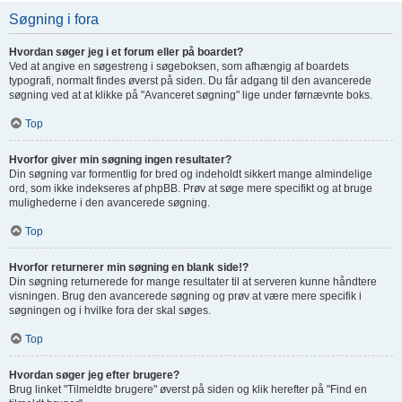
Søgning i fora
Hvordan søger jeg i et forum eller på boardet?
Ved at angive en søgestreng i søgeboksen, som afhængig af boardets
typografi, normalt findes øverst på siden. Du får adgang til den avancerede
søgning ved at at klikke på "Avanceret søgning" lige under førnævnte boks.
Top
Hvorfor giver min søgning ingen resultater?
Din søgning var formentlig for bred og indeholdt sikkert mange almindelige
ord, som ikke indekseres af phpBB. Prøv at søge mere specifikt og at bruge
mulighederne i den avancerede søgning.
Top
Hvorfor returnerer min søgning en blank side!?
Din søgning returnerede for mange resultater til at serveren kunne håndtere
visningen. Brug den avancerede søgning og prøv at være mere specifik i
søgningen og i hvilke fora der skal søges.
Top
Hvordan søger jeg efter brugere?
Brug linket "Tilmeldte brugere" øverst på siden og klik herefter på "Find en