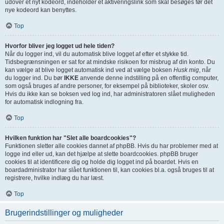
udover et nyt kodeord, indeholder et aktiveringslink som skal besøges før det
nye kodeord kan benyttes.
Top
Hvorfor bliver jeg logget ud hele tiden?
Når du logger ind, vil du automatisk blive logget af efter et stykke tid.
Tidsbegrænsningen er sat for at mindske risikoen for misbrug af din konto. Du
kan vælge at blive logget automatisk ind ved at vælge boksen
Husk mig
, når
du logger ind. Du bør
IKKE
anvende denne indstilling på en offentlig computer,
som også bruges af andre personer, for eksempel på biblioteker, skoler osv.
Hvis du ikke kan se boksen ved log ind, har administratoren slået muligheden
for automatisk indlogning fra.
Top
Hvilken funktion har "Slet alle boardcookies"?
Funktionen sletter alle cookies dannet af phpBB. Hvis du har problemer med at
logge ind eller ud, kan det hjælpe at slette boardcookies. phpBB bruger
cookies til at identificere dig og holde dig logget ind på boardet. Hvis en
boardadministrator har slået funktionen til, kan cookies bl.a. også bruges til at
registrere, hvilke indlæg du har læst.
Top
Brugerindstillinger og muligheder