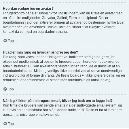
Hvordan vælger jeg en avatar?
I brugerkontrolpanelet, under "Profilindstillinger", kan du tilføje en avatar med
en af de fire muligheder: Gravatar, Galleri, Fjern eller Upload. Det er
boardadministrator der aktiverer brugen af avatarer og bestemmer hvilke typer
avatarer der kan anvendes. Hvis du ikke er i stand til at tilknytte avatarer,
kontakt da venligst en boardadministrator.
Top
Hvad er min rang og hvordan ændrer jeg den?
Din rang, som vises under dit brugernavn, indikerer særlige brugere, for
eksempel medlemskab af bestemte brugergrupper, herunder redaktører og
administratorer. Du kan ikke ændre teksten for en rang, de er indstillet af en
boardadministrator. Misbrug venligst ikke boardet ved at skrive unødvendige
indlæg blot for at forøge din rang. De fleste boards vil ikke tolerere dette, og en
redaktør eller administrator vil simpelthen formindske dit antal indlæg.
Top
Når jeg klikker på en brugers email, bliver jeg bedt om at logge ind?
Kun tilmeldte brugere kan sende emails via det indbyggede emailsystem, og
kun hvis en administrator har slået denne funktion til. Dette er for at forhindre
gæster i at misbruge emailsystemet.
Top