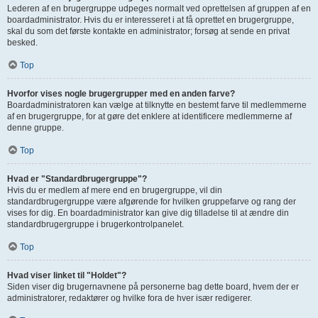
Lederen af en brugergruppe udpeges normalt ved oprettelsen af gruppen af en
boardadministrator. Hvis du er interesseret i at få oprettet en brugergruppe,
skal du som det første kontakte en administrator; forsøg at sende en privat
besked.
Top
Hvorfor vises nogle brugergrupper med en anden farve?
Boardadministratoren kan vælge at tilknytte en bestemt farve til medlemmerne
af en brugergruppe, for at gøre det enklere at identificere medlemmerne af
denne gruppe.
Top
Hvad er "Standardbrugergruppe"?
Hvis du er medlem af mere end en brugergruppe, vil din
standardbrugergruppe være afgørende for hvilken gruppefarve og rang der
vises for dig. En boardadministrator kan give dig tilladelse til at ændre din
standardbrugergruppe i brugerkontrolpanelet.
Top
Hvad viser linket til "Holdet"?
Siden viser dig brugernavnene på personerne bag dette board, hvem der er
administratorer, redaktører og hvilke fora de hver især redigerer.