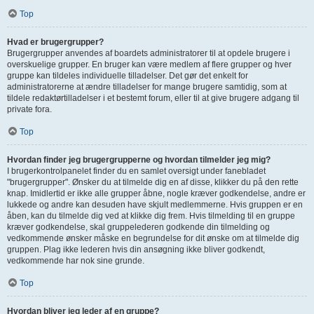
Top
Hvad er brugergrupper?
Brugergrupper anvendes af boardets administratorer til at opdele brugere i
overskuelige grupper. En bruger kan være medlem af flere grupper og hver
gruppe kan tildeles individuelle tilladelser. Det gør det enkelt for
administratorerne at ændre tilladelser for mange brugere samtidig, som at
tildele redaktørtilladelser i et bestemt forum, eller til at give brugere adgang til
private fora.
Top
Hvordan finder jeg brugergrupperne og hvordan tilmelder jeg mig?
I brugerkontrolpanelet finder du en samlet oversigt under fanebladet
"brugergrupper". Ønsker du at tilmelde dig en af disse, klikker du på den rette
knap. Imidlertid er ikke alle grupper åbne, nogle kræver godkendelse, andre er
lukkede og andre kan desuden have skjult medlemmerne. Hvis gruppen er en
åben, kan du tilmelde dig ved at klikke dig frem. Hvis tilmelding til en gruppe
kræver godkendelse, skal gruppelederen godkende din tilmelding og
vedkommende ønsker måske en begrundelse for dit ønske om at tilmelde dig
gruppen. Plag ikke lederen hvis din ansøgning ikke bliver godkendt,
vedkommende har nok sine grunde.
Top
Hvordan bliver jeg leder af en gruppe?