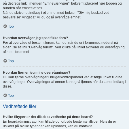
på det rette link i menuen "Emneværktøjer", bekvemt placeret nær toppen og
bunden når emnet læses.
Når du skriver et indlæg i et emne, med boksen "Giv mig besked ved
besvarelse" vinget af, vil du også overvåge emnet.
Top
Hvordan overvåger jeg specifikke fora?
For at overvåge et bestemt forum, kan du, når du er i forummet, nederst på
siden, se et link "Overvåg forum". Ved klikke på linket aktiverer du overvågning
af hele forummet.
Top
Hvordan fjerner jeg mine overvågninger?
Du kan fjerne overvågninger i brugerkontrolpanelet ved at følge linket til dine
overvågninger. Overvågninger af emner kan også fjernes når du læser indlæg i
disse.
Top
Vedhæftede filer
Hvilke filtyper er det tilladt at vedhæfte på dette board?
En boardadministrator kan tillade og forbyde bestemte filtyper. Hvis du er
usikker på hvilke typer der kan uploades, kan du kontakte