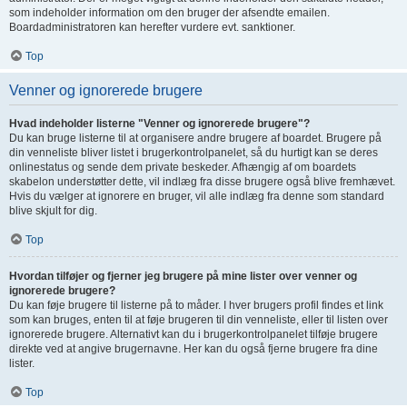
som indeholder information om den bruger der afsendte emailen.
Boardadministratoren kan herefter vurdere evt. sanktioner.
Top
Venner og ignorerede brugere
Hvad indeholder listerne "Venner og ignorerede brugere"?
Du kan bruge listerne til at organisere andre brugere af boardet. Brugere på
din venneliste bliver listet i brugerkontrolpanelet, så du hurtigt kan se deres
onlinestatus og sende dem private beskeder. Afhængig af om boardets
skabelon understøtter dette, vil indlæg fra disse brugere også blive fremhævet.
Hvis du vælger at ignorere en bruger, vil alle indlæg fra denne som standard
blive skjult for dig.
Top
Hvordan tilføjer og fjerner jeg brugere på mine lister over venner og
ignorerede brugere?
Du kan føje brugere til listerne på to måder. I hver brugers profil findes et link
som kan bruges, enten til at føje brugeren til din venneliste, eller til listen over
ignorerede brugere. Alternativt kan du i brugerkontrolpanelet tilføje brugere
direkte ved at angive brugernavne. Her kan du også fjerne brugere fra dine
lister.
Top