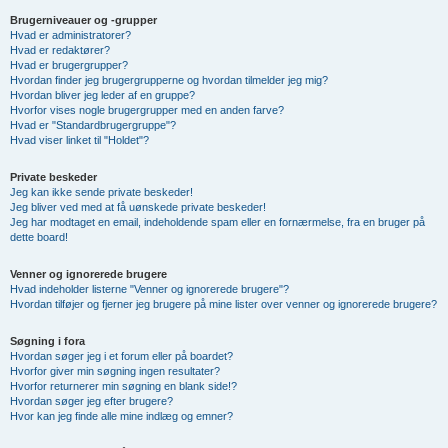
Brugerniveauer og -grupper
Hvad er administratorer?
Hvad er redaktører?
Hvad er brugergrupper?
Hvordan finder jeg brugergrupperne og hvordan tilmelder jeg mig?
Hvordan bliver jeg leder af en gruppe?
Hvorfor vises nogle brugergrupper med en anden farve?
Hvad er "Standardbrugergruppe"?
Hvad viser linket til "Holdet"?
Private beskeder
Jeg kan ikke sende private beskeder!
Jeg bliver ved med at få uønskede private beskeder!
Jeg har modtaget en email, indeholdende spam eller en fornærmelse, fra en bruger på
dette board!
Venner og ignorerede brugere
Hvad indeholder listerne "Venner og ignorerede brugere"?
Hvordan tilføjer og fjerner jeg brugere på mine lister over venner og ignorerede brugere?
Søgning i fora
Hvordan søger jeg i et forum eller på boardet?
Hvorfor giver min søgning ingen resultater?
Hvorfor returnerer min søgning en blank side!?
Hvordan søger jeg efter brugere?
Hvor kan jeg finde alle mine indlæg og emner?