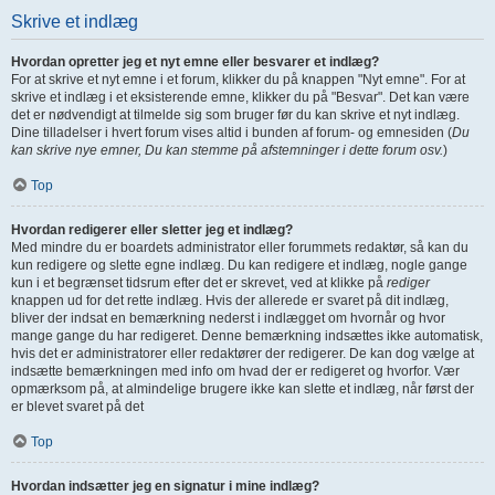
Skrive et indlæg
Hvordan opretter jeg et nyt emne eller besvarer et indlæg?
For at skrive et nyt emne i et forum, klikker du på knappen "Nyt emne". For at
skrive et indlæg i et eksisterende emne, klikker du på "Besvar". Det kan være
det er nødvendigt at tilmelde sig som bruger før du kan skrive et nyt indlæg.
Dine tilladelser i hvert forum vises altid i bunden af forum- og emnesiden (
Du
kan skrive nye emner, Du kan stemme på afstemninger i dette forum osv.
)
Top
Hvordan redigerer eller sletter jeg et indlæg?
Med mindre du er boardets administrator eller forummets redaktør, så kan du
kun redigere og slette egne indlæg. Du kan redigere et indlæg, nogle gange
kun i et begrænset tidsrum efter det er skrevet, ved at klikke på
rediger
knappen ud for det rette indlæg. Hvis der allerede er svaret på dit indlæg,
bliver der indsat en bemærkning nederst i indlægget om hvornår og hvor
mange gange du har redigeret. Denne bemærkning indsættes ikke automatisk,
hvis det er administratorer eller redaktører der redigerer. De kan dog vælge at
indsætte bemærkningen med info om hvad der er redigeret og hvorfor. Vær
opmærksom på, at almindelige brugere ikke kan slette et indlæg, når først der
er blevet svaret på det
Top
Hvordan indsætter jeg en signatur i mine indlæg?