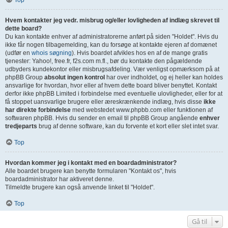
Top
Hvem kontakter jeg vedr. misbrug og/eller lovligheden af indlæg skrevet til
dette board?
Du kan kontakte enhver af administratorerne anført på siden "Holdet". Hvis du
ikke får nogen tilbagemelding, kan du forsøge at kontakte ejeren af domænet
(udfør en
whois søgning
). Hvis boardet afvikles hos en af de mange gratis
tjenester: Yahoo!, free.fr, f2s.com m.fl., bør du kontakte den pågældende
udbyders kundekontor eller misbrugsafdeling. Vær venligst opmærksom på at
phpBB Group
absolut ingen kontrol
har over indholdet, og ej heller kan holdes
ansvarlige for hvordan, hvor eller af hvem dette board bliver benyttet. Kontakt
derfor ikke phpBB Limited i forbindelse med eventuelle ulovligheder, eller for at
få stoppet uansvarlige brugere eller æreskrænkende indlæg, hvis disse
ikke
har direkte forbindelse
med webstedet www.phpbb.com eller funktionen af
softwaren phpBB. Hvis du sender en email til phpBB Group angående
enhver
tredjeparts
brug af denne software, kan du forvente et kort eller slet intet svar.
Top
Hvordan kommer jeg i kontakt med en boardadministrator?
Alle boardet brugere kan benytte formularen "Kontakt os", hvis
boardadministrator har aktiveret denne.
Tilmeldte brugere kan også anvende linket til "Holdet".
Top
Gå til