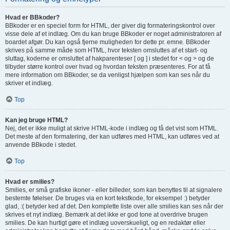
Hvad er BBkoder?
BBkoder er en speciel form for HTML, der giver dig formateringskontrol over
visse dele af et indlæg. Om du kan bruge BBkoder er noget administratoren af
boardet afgør. Du kan også fjerne muligheden for dette pr. emne. BBkoder
skrives på samme måde som HTML, hvor teksten omsluttes af et start- og
sluttag, koderne er omsluttet af hakparenteser [ og ] i stedet for < og > og de
tilbyder større kontrol over hvad og hvordan teksten præsenteres. For at få
mere information om BBkoder, se da venligst hjælpen som kan ses når du
skriver et indlæg.
Top
Kan jeg bruge HTML?
Nej, det er ikke muligt at skrive HTML-kode i indlæg og få det vist som HTML.
Det meste af den formatering, der kan udføres med HTML, kan udføres ved at
anvende BBkode i stedet.
Top
Hvad er smilies?
Smilies, er små grafiske ikoner - eller billeder, som kan benyttes til at signalere
bestemte følelser. De bruges via en kort tekstkode, for eksempel :) betyder
glad, :( betyder ked af det. Den komplette liste over alle smilies kan ses når der
skrives et nyt indlæg. Bemærk at det ikke er god tone at overdrive brugen
smilies. De kan hurtigt gøre et indlæg uoverskueligt, og en redaktør eller