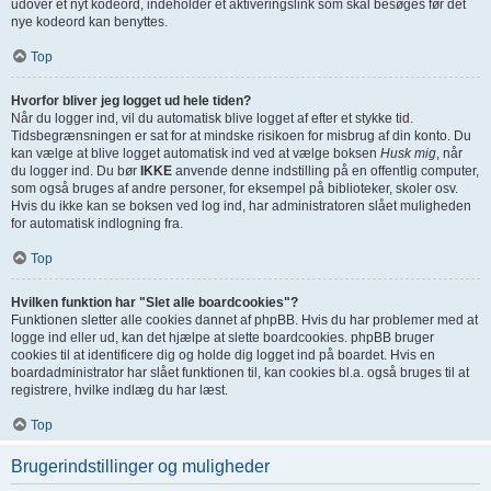
udover et nyt kodeord, indeholder et aktiveringslink som skal besøges før det
nye kodeord kan benyttes.
Top
Hvorfor bliver jeg logget ud hele tiden?
Når du logger ind, vil du automatisk blive logget af efter et stykke tid.
Tidsbegrænsningen er sat for at mindske risikoen for misbrug af din konto. Du
kan vælge at blive logget automatisk ind ved at vælge boksen
Husk mig
, når
du logger ind. Du bør
IKKE
anvende denne indstilling på en offentlig computer,
som også bruges af andre personer, for eksempel på biblioteker, skoler osv.
Hvis du ikke kan se boksen ved log ind, har administratoren slået muligheden
for automatisk indlogning fra.
Top
Hvilken funktion har "Slet alle boardcookies"?
Funktionen sletter alle cookies dannet af phpBB. Hvis du har problemer med at
logge ind eller ud, kan det hjælpe at slette boardcookies. phpBB bruger
cookies til at identificere dig og holde dig logget ind på boardet. Hvis en
boardadministrator har slået funktionen til, kan cookies bl.a. også bruges til at
registrere, hvilke indlæg du har læst.
Top
Brugerindstillinger og muligheder