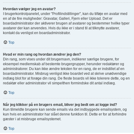
Hvordan vælger jeg en avatar?
I brugerkontrolpanelet, under "Profilindstillinger", kan du tilføje en avatar med
en af de fire muligheder: Gravatar, Galleri, Fjern eller Upload. Det er
boardadministrator der aktiverer brugen af avatarer og bestemmer hvilke typer
avatarer der kan anvendes. Hvis du ikke er i stand til at tilknytte avatarer,
kontakt da venligst en boardadministrator.
Top
Hvad er min rang og hvordan ændrer jeg den?
Din rang, som vises under dit brugernavn, indikerer særlige brugere, for
eksempel medlemskab af bestemte brugergrupper, herunder redaktører og
administratorer. Du kan ikke ændre teksten for en rang, de er indstillet af en
boardadministrator. Misbrug venligst ikke boardet ved at skrive unødvendige
indlæg blot for at forøge din rang. De fleste boards vil ikke tolerere dette, og en
redaktør eller administrator vil simpelthen formindske dit antal indlæg.
Top
Når jeg klikker på en brugers email, bliver jeg bedt om at logge ind?
Kun tilmeldte brugere kan sende emails via det indbyggede emailsystem, og
kun hvis en administrator har slået denne funktion til. Dette er for at forhindre
gæster i at misbruge emailsystemet.
Top