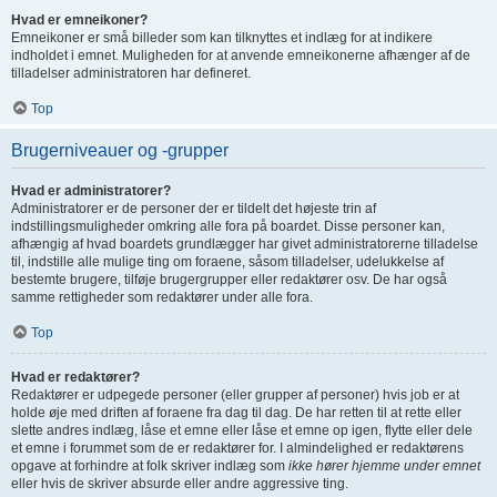
Hvad er emneikoner?
Emneikoner er små billeder som kan tilknyttes et indlæg for at indikere
indholdet i emnet. Muligheden for at anvende emneikonerne afhænger af de
tilladelser administratoren har defineret.
Top
Brugerniveauer og -grupper
Hvad er administratorer?
Administratorer er de personer der er tildelt det højeste trin af
indstillingsmuligheder omkring alle fora på boardet. Disse personer kan,
afhængig af hvad boardets grundlægger har givet administratorerne tilladelse
til, indstille alle mulige ting om foraene, såsom tilladelser, udelukkelse af
bestemte brugere, tilføje brugergrupper eller redaktører osv. De har også
samme rettigheder som redaktører under alle fora.
Top
Hvad er redaktører?
Redaktører er udpegede personer (eller grupper af personer) hvis job er at
holde øje med driften af foraene fra dag til dag. De har retten til at rette eller
slette andres indlæg, låse et emne eller låse et emne op igen, flytte eller dele
et emne i forummet som de er redaktører for. I almindelighed er redaktørens
opgave at forhindre at folk skriver indlæg som
ikke hører hjemme under emnet
eller hvis de skriver absurde eller andre aggressive ting.