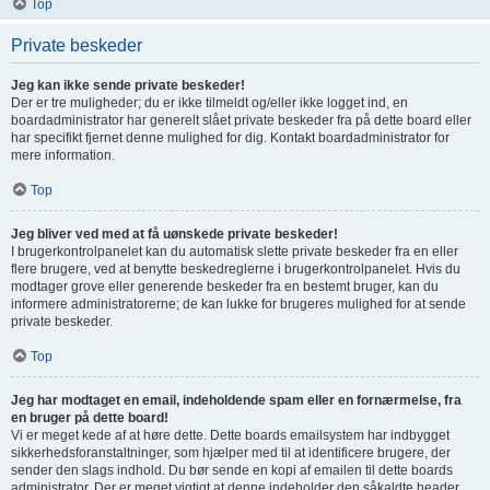
Top
Private beskeder
Jeg kan ikke sende private beskeder!
Der er tre muligheder; du er ikke tilmeldt og/eller ikke logget ind, en
boardadministrator har generelt slået private beskeder fra på dette board eller
har specifikt fjernet denne mulighed for dig. Kontakt boardadministrator for
mere information.
Top
Jeg bliver ved med at få uønskede private beskeder!
I brugerkontrolpanelet kan du automatisk slette private beskeder fra en eller
flere brugere, ved at benytte beskedreglerne i brugerkontrolpanelet. Hvis du
modtager grove eller generende beskeder fra en bestemt bruger, kan du
informere administratorerne; de kan lukke for brugeres mulighed for at sende
private beskeder.
Top
Jeg har modtaget en email, indeholdende spam eller en fornærmelse, fra
en bruger på dette board!
Vi er meget kede af at høre dette. Dette boards emailsystem har indbygget
sikkerhedsforanstaltninger, som hjælper med til at identificere brugere, der
sender den slags indhold. Du bør sende en kopi af emailen til dette boards
administrator. Der er meget vigtigt at denne indeholder den såkaldte header,