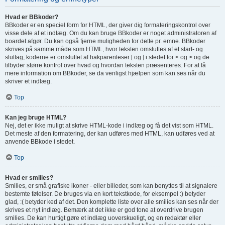
Hvad er BBkoder?
BBkoder er en speciel form for HTML, der giver dig formateringskontrol over
visse dele af et indlæg. Om du kan bruge BBkoder er noget administratoren af
boardet afgør. Du kan også fjerne muligheden for dette pr. emne. BBkoder
skrives på samme måde som HTML, hvor teksten omsluttes af et start- og
sluttag, koderne er omsluttet af hakparenteser [ og ] i stedet for < og > og de
tilbyder større kontrol over hvad og hvordan teksten præsenteres. For at få
mere information om BBkoder, se da venligst hjælpen som kan ses når du
skriver et indlæg.
Top
Kan jeg bruge HTML?
Nej, det er ikke muligt at skrive HTML-kode i indlæg og få det vist som HTML.
Det meste af den formatering, der kan udføres med HTML, kan udføres ved at
anvende BBkode i stedet.
Top
Hvad er smilies?
Smilies, er små grafiske ikoner - eller billeder, som kan benyttes til at signalere
bestemte følelser. De bruges via en kort tekstkode, for eksempel :) betyder
glad, :( betyder ked af det. Den komplette liste over alle smilies kan ses når der
skrives et nyt indlæg. Bemærk at det ikke er god tone at overdrive brugen
smilies. De kan hurtigt gøre et indlæg uoverskueligt, og en redaktør eller