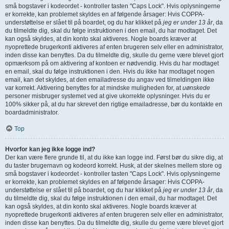
små bogstaver i kodeordet - kontroller tasten "Caps Lock". Hvis oplysningerne
er korrekte, kan problemet skyldes en af følgende årsager: Hvis COPPA-
understøttelse er slået til på boardet, og du har klikket på
jeg er under 13 år
, da
du tilmeldte dig, skal du følge instruktionen i den email, du har modtaget. Det
kan også skyldes, at din konto skal aktiveres. Nogle boards kræver at
nyoprettede brugerkonti aktiveres af enten brugeren selv eller en administrator,
inden disse kan benyttes. Da du tilmeldte dig, skulle du gerne være blevet gjort
opmærksom på om aktivering af kontoen er nødvendig. Hvis du har modtaget
en email, skal du følge instruktionen i den. Hvis du ikke har modtaget nogen
email, kan det skyldes, at den emailadresse du angav ved tilmeldingen ikke
var korrekt. Aktivering benyttes for at mindske muligheden for, at
uønskede
personer misbruger systemet ved at give ukorrekte oplysninger. Hvis du er
100% sikker på, at du har skrevet den rigtige emailadresse, bør du kontakte en
boardadministrator.
Top
Hvorfor kan jeg ikke logge ind?
Der kan være flere grunde til, at du ikke kan logge ind. Først bør du sikre dig, at
du taster brugernavn og kodeord korrekt. Husk, at der skelnes mellem store og
små bogstaver i kodeordet - kontroller tasten "Caps Lock". Hvis oplysningerne
er korrekte, kan problemet skyldes en af følgende årsager: Hvis COPPA-
understøttelse er slået til på boardet, og du har klikket på
jeg er under 13 år
, da
du tilmeldte dig, skal du følge instruktionen i den email, du har modtaget. Det
kan også skyldes, at din konto skal aktiveres. Nogle boards kræver at
nyoprettede brugerkonti aktiveres af enten brugeren selv eller en administrator,
inden disse kan benyttes. Da du tilmeldte dig, skulle du gerne være blevet gjort