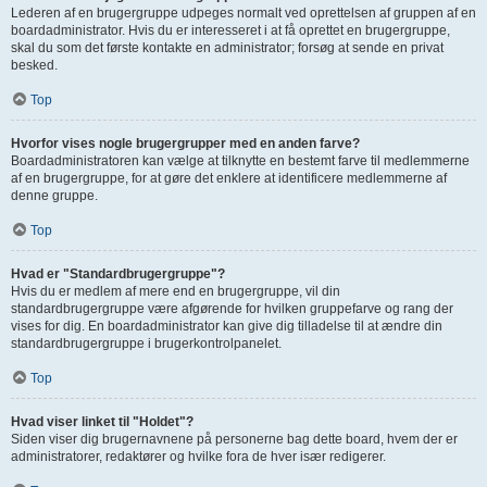
Lederen af en brugergruppe udpeges normalt ved oprettelsen af gruppen af en
boardadministrator. Hvis du er interesseret i at få oprettet en brugergruppe,
skal du som det første kontakte en administrator; forsøg at sende en privat
besked.
Top
Hvorfor vises nogle brugergrupper med en anden farve?
Boardadministratoren kan vælge at tilknytte en bestemt farve til medlemmerne
af en brugergruppe, for at gøre det enklere at identificere medlemmerne af
denne gruppe.
Top
Hvad er "Standardbrugergruppe"?
Hvis du er medlem af mere end en brugergruppe, vil din
standardbrugergruppe være afgørende for hvilken gruppefarve og rang der
vises for dig. En boardadministrator kan give dig tilladelse til at ændre din
standardbrugergruppe i brugerkontrolpanelet.
Top
Hvad viser linket til "Holdet"?
Siden viser dig brugernavnene på personerne bag dette board, hvem der er
administratorer, redaktører og hvilke fora de hver især redigerer.