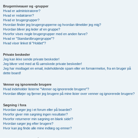
Brugerniveauer og -grupper
Hvad er administratorer?
Hvad er redaktører?
Hvad er brugergrupper?
Hvordan finder jeg brugergrupperne og hvordan tilmelder jeg mig?
Hvordan bliver jeg leder af en gruppe?
Hvorfor vises nogle brugergrupper med en anden farve?
Hvad er "Standardbrugergruppe"?
Hvad viser linket til "Holdet"?
Private beskeder
Jeg kan ikke sende private beskeder!
Jeg bliver ved med at få uønskede private beskeder!
Jeg har modtaget en email, indeholdende spam eller en fornærmelse, fra en bruger på
dette board!
Venner og ignorerede brugere
Hvad indeholder listerne "Venner og ignorerede brugere"?
Hvordan tilføjer og fjerner jeg brugere på mine lister over venner og ignorerede brugere?
Søgning i fora
Hvordan søger jeg i et forum eller på boardet?
Hvorfor giver min søgning ingen resultater?
Hvorfor returnerer min søgning en blank side!?
Hvordan søger jeg efter brugere?
Hvor kan jeg finde alle mine indlæg og emner?