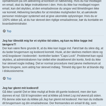
opmærksom på om aktivering af kontoen er nødvendig. Hvis du har modtaget
en email, skal du følge instruktionen i den. Hvis du ikke har modtaget nogen
email, kan det skyldes, at den emailadresse du angav ved tilmeldingen ikke
var korrekt. Aktivering benyttes for at mindske muligheden for, at
uønskede
personer misbruger systemet ved at give ukorrekte oplysninger. Hvis du er
100% sikker på, at du har skrevet den rigtige emailadresse, bør du kontakte en
boardadministrator.
Top
Jeg har tilmeldt mig for et stykke tid siden, og kan nu ikke logge ind
længere?!
Der kan være flere grunde til, at du ikke kan logge ind. Først bør du sikre dig, at
du taster brugernavn og kodeord korrekt. Husk, at der skelnes mellem store og
små bogstaver i kodeordet - kontroller tasten "Caps Lock". Problemet kan også
skyldes, at administratoren har slettet eller deaktiveret din konto, fordi du ikke
har skrevet nogle indlæg. Det er normal procedure med jævne mellemrum at
fjerne brugere, som aldrig har skrevet indlæg. Tilmeld dig igen for at blande dig
i diskussionerne.
Top
Jeg har glemt mit kodeord!
Gå ikke i panik! Det er ikke muligt at finde dit gamle kodeord, men der kan
dannes et nyt. Gå til loginsiden ved at klikke på linket
Log ind
øverst på siden.
På denne side kan du klikke på
Jeg har glemt mit kodeord
. Her kan du indtaste
dit brugernavn og din emailadresse. Der fremsendes en email til dig, som