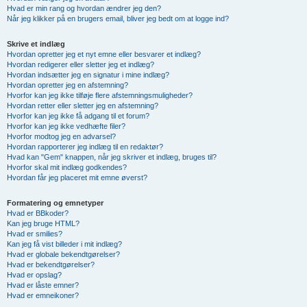
Hvad er min rang og hvordan ændrer jeg den?
Når jeg klikker på en brugers email, bliver jeg bedt om at logge ind?
Skrive et indlæg
Hvordan opretter jeg et nyt emne eller besvarer et indlæg?
Hvordan redigerer eller sletter jeg et indlæg?
Hvordan indsætter jeg en signatur i mine indlæg?
Hvordan opretter jeg en afstemning?
Hvorfor kan jeg ikke tilføje flere afstemningsmuligheder?
Hvordan retter eller sletter jeg en afstemning?
Hvorfor kan jeg ikke få adgang til et forum?
Hvorfor kan jeg ikke vedhæfte filer?
Hvorfor modtog jeg en advarsel?
Hvordan rapporterer jeg indlæg til en redaktør?
Hvad kan "Gem" knappen, når jeg skriver et indlæg, bruges til?
Hvorfor skal mit indlæg godkendes?
Hvordan får jeg placeret mit emne øverst?
Formatering og emnetyper
Hvad er BBkoder?
Kan jeg bruge HTML?
Hvad er smilies?
Kan jeg få vist billeder i mit indlæg?
Hvad er globale bekendtgørelser?
Hvad er bekendtgørelser?
Hvad er opslag?
Hvad er låste emner?
Hvad er emneikoner?