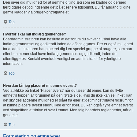
Den giver dig mulighed for at gemme dit indlæg som en kladde og dermed
færdiggøre det og indsende det på et senere tidspunkt. Du får adgang til dine
gemte kladder via brugerkontrolpanelet.
Top
Hvorfor skal mit indlæg godkendes?
Boardadministratoren kan beslutte at det forum du skriver til, skal have alle
indlæg gennemset og godkendt inden de offentliggøres. Der er også mulighed
for at administratoren har placeret dig i en speciel gruppe af brugere, som han
eller hun mener skal have indlæg gennemset og godkendt, inden de
offentliggøres. Kontakt eventuelt venligst en administrator for yderligere
information.
Top
Hvordan får jeg placeret mit emne øverst?
Ved at klikke på linket "Placer øverst" når du læser dit emne, kan du flytte
emnet til toppen af forummet på den første side. Hvis du ikke kan se linket, kan
det skyldes at denne mulighed er slået fra eller at det mindst tilladte tidsrum for
at kunne placere øverst endnu ikke er forløbet. Du kan også flytte emnet øverst
ved simpelthen at skrive et svar i emnet. Men følg boardets regler herfor, når du
gør dette.
Top
Formatering og emnetyper