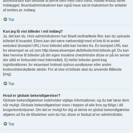
administrator kan beslutte at fjerne dem med hård hånd, måske endda selve
indlægget. Boardadministratoren kan også have sat et maksimum for antallet
af smilies pr. indlæg.
Top
Kan jeg få vist billeder i mit indlæg?
Ja, det kan du. Hvis administratoren har tilladt vedhæftede filer, kan du uploade
billedet til boardet. Ellers kan det være nødvendigt med et link til et andet
websted (komplet URL) hvor billedet altid kan hentes fra. En komplet URL kan
for eksempel se ud som http://www.eksempel.dk/billeder/mit-billede.gif. Du kan
ikke henvise til billeder på din egen maskine (medmindre disse er på en server
der altid er forbundet med Internettet). Ej heller billeder gemt bag
loginfunktioner, for eksempel hotmail-/yahoo-postkasser eller andre
kodeordsbeskyttede steder. For at vise et billede skal du anvende BBkode
[img].
Top
Hvad er globale bekendtgørelser?
Globale bekendtgørelser indeholder vigtige informationer, og du bør læse dem
når muligt. Globale bekendtgørelser vises i toppen af alle fora og tillige i dit
brugerkontrolpanel. Om det er muligt for dig at skrive en global bekendtgørelse
afgøres ud fra de tilladelser som du har, disse er fastsat af en administrator.
Top