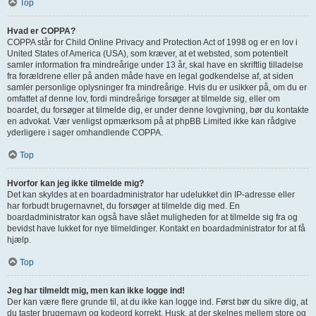
Top
Hvad er COPPA?
COPPA står for Child Online Privacy and Protection Act of 1998 og er en lov i
United States of America (USA), som kræver, at et websted, som potentielt
samler information fra mindreårige under 13 år, skal have en skriftlig tilladelse
fra forældrene eller på anden måde have en legal godkendelse af, at siden
samler personlige oplysninger fra mindreårige. Hvis du er usikker på, om du er
omfattet af denne lov, fordi mindreårige forsøger at tilmelde sig, eller om
boardet, du forsøger at tilmelde dig, er under denne lovgivning, bør du kontakte
en advokat. Vær venligst opmærksom på at phpBB Limited ikke kan rådgive
yderligere i sager omhandlende COPPA.
Top
Hvorfor kan jeg ikke tilmelde mig?
Det kan skyldes at en boardadministrator har udelukket din IP-adresse eller
har forbudt brugernavnet, du forsøger at tilmelde dig med. En
boardadministrator kan også have slået muligheden for at tilmelde sig fra og
bevidst have lukket for nye tilmeldinger. Kontakt en boardadministrator for at få
hjælp.
Top
Jeg har tilmeldt mig, men kan ikke logge ind!
Der kan være flere grunde til, at du ikke kan logge ind. Først bør du sikre dig, at
du taster brugernavn og kodeord korrekt. Husk, at der skelnes mellem store og