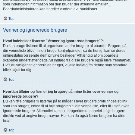
som indeholder information om den bruger der afsendte emailen.
Boardadministratoren kan herefter vurdere evt. sanktioner.
Top
Venner og ignorerede brugere
Hvad indeholder listerne "Venner og ignorerede brugere"?
Du kan bruge listerne til at organisere andre brugere af boardet. Brugere på
din venneliste bliver listet i brugerkontrolpanelet, så du hurtigt kan se deres
onlinestatus og sende dem private beskeder. Afhængig af om boardets
skabelon understøtter dette, vil indlæg fra disse brugere også blive fremhævet.
Hvis du vælger at ignorere en bruger, vil alle indlæg fra denne som standard
blive skjult for dig.
Top
Hvordan tilføjer og fjerner jeg brugere på mine lister over venner og
ignorerede brugere?
Du kan føje brugere til listerne på to måder. I hver brugers profil findes et link
som kan bruges, enten til at føje brugeren til din venneliste, eller til listen over
ignorerede brugere. Alternativt kan du i brugerkontrolpanelet tilføje brugere
direkte ved at angive brugernavne. Her kan du også fjerne brugere fra dine
lister.
Top