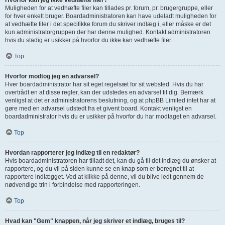
Hvorfor kan jeg ikke vedhæfte filer?
Muligheden for at vedhæfte filer kan tillades pr. forum, pr. brugergruppe, eller
for hver enkelt bruger. Boardadministratoren kan have udeladt muligheden for
at vedhæfte filer i det specifikke forum du skriver indlæg i, eller måske er det
kun administratorgruppen der har denne mulighed. Kontakt administratoren
hvis du stadig er usikker på hvorfor du ikke kan vedhæfte filer.
Top
Hvorfor modtog jeg en advarsel?
Hver boardadministrator har sit eget regelsæt for sit websted. Hvis du har
overtrådt en af disse regler, kan der udstedes en advarsel til dig. Bemærk
venligst at det er administratorens beslutning, og at phpBB Limited intet har at
gøre med en advarsel udstedt fra et givent board. Kontakt venligst en
boardadministrator hvis du er usikker på hvorfor du har modtaget en advarsel.
Top
Hvordan rapporterer jeg indlæg til en redaktør?
Hvis boardadministratoren har tilladt det, kan du gå til det indlæg du ønsker at
rapportere, og du vil på siden kunne se en knap som er beregnet til at
rapportere indlægget. Ved at klikke på denne, vil du blive ledt gennem de
nødvendige trin i forbindelse med rapporteringen.
Top
Hvad kan "Gem" knappen, når jeg skriver et indlæg, bruges til?