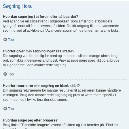
Søgning i fora
Hvordan søger jeg i et forum eller på boardet?
Ved at angive en søgestreng i søgeboksen, som afhængig af boardets
typografi, normalt findes øverst på siden. Du får adgang til den avancerede
søgning ved at at klikke på "Avanceret søgning" lige under førnævnte boks.
Top
Hvorfor giver min søgning ingen resultater?
Din søgning var formentlig for bred og indeholdt sikkert mange almindelige
ord, som ikke indekseres af phpBB. Prøv at søge mere specifikt og at bruge
mulighederne i den avancerede søgning.
Top
Hvorfor returnerer min søgning en blank side!?
Din søgning returnerede for mange resultater til at serveren kunne håndtere
visningen. Brug den avancerede søgning og prøv at være mere specifik i
søgningen og i hvilke fora der skal søges.
Top
Hvordan søger jeg efter brugere?
Brug linket "Tilmeldte brugere" øverst på siden og klik herefter på "Find en