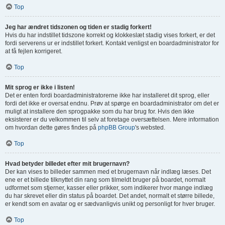
Top
Jeg har ændret tidszonen og tiden er stadig forkert!
Hvis du har indstillet tidszone korrekt og klokkeslæt stadig vises forkert, er det
fordi serverens ur er indstillet forkert. Kontakt venligst en boardadministrator for
at få fejlen korrigeret.
Top
Mit sprog er ikke i listen!
Det er enten fordi boardadministratorerne ikke har installeret dit sprog, eller
fordi det ikke er oversat endnu. Prøv at spørge en boardadministrator om det er
muligt at installere den sprogpakke som du har brug for. Hvis den ikke
eksisterer er du velkommen til selv at foretage oversættelsen. Mere information
om hvordan dette gøres findes på
phpBB Group
's websted.
Top
Hvad betyder billedet efter mit brugernavn?
Der kan vises to billeder sammen med et brugernavn når indlæg læses. Det
ene er et billede tilknyttet din rang som tilmeldt bruger på boardet, normalt
udformet som stjerner, kasser eller prikker, som indikerer hvor mange indlæg
du har skrevet eller din status på boardet. Det andet, normalt et større billede,
er kendt som en avatar og er sædvanligvis unikt og personligt for hver bruger.
Top