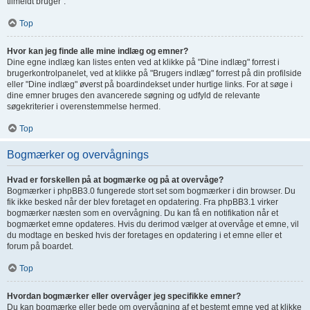
tilmeldt bruger".
Top
Hvor kan jeg finde alle mine indlæg og emner?
Dine egne indlæg kan listes enten ved at klikke på "Dine indlæg" forrest i
brugerkontrolpanelet, ved at klikke på "Brugers indlæg" forrest på din profilside
eller "Dine indlæg" øverst på boardindekset under hurtige links. For at søge i
dine emner bruges den avancerede søgning og udfyld de relevante
søgekriterier i overenstemmelse hermed.
Top
Bogmærker og overvågnings
Hvad er forskellen på at bogmærke og på at overvåge?
Bogmærker i phpBB3.0 fungerede stort set som bogmærker i din browser. Du
fik ikke besked når der blev foretaget en opdatering. Fra phpBB3.1 virker
bogmærker næsten som en overvågning. Du kan få en notifikation når et
bogmærket emne opdateres. Hvis du derimod vælger at overvåge et emne, vil
du modtage en besked hvis der foretages en opdatering i et emne eller et
forum på boardet.
Top
Hvordan bogmærker eller overvåger jeg specifikke emner?
Du kan bogmærke eller bede om overvågning af et bestemt emne ved at klikke