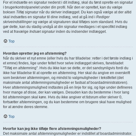
For et indsætte en signatur nederst i dit indlæg, skal du først oprette en signatur
i brugerkontrolpanelet under din profil. Når den er oprettet, kan du vælge
boksen
Tilføj signatur
når du skriver indlægget. Du kan også vælge at der altid
skal indsættes en signatur til dine indlæg, ved at gå ind i
Rediger
skriveindstillinger
og vælge at signaturen skal tilføjes som standard. Hvis du
gør dette, kan du stadig undgå at din signatur medtages i et specifikt indlæg
ved at fravælge
Indsæt signatur
inden du indsender indlægget.
Top
Hvordan opretter jeg en afstemning?
Når du skriver et nyt emne (eller hvis du har tilladelse: retter i det første indlæg i
et emne) findes, lige under feltet hvor selve indlægget skrives, fanebladet
"Tilføj en afstemning". Hvis du ikke kan se dette, er det sandsynligvis fordi du
ikke har tilladelse til at oprette en afstemning. Her skal du angive en overskrift
som beskriver afstemningen, og mindst to valgmuligheder i tekstfeltet (det
maksimale antal afstemningsmuligheder er fastsat af boardadministratoren).
Hver afstemningsmulighed indtastes på en linje for sig, og lige under defineres
hvor mange af disse, der kan vælges. Desuden kan du bestemme i hvor lang
tid afstemningen skal køre. Hvis du ikke angiver et tidsrum eller skriver 0,
fortsætter afstemningen, og du kan bestemme om brugere skal have mulighed
for at ændre deres stemme.
Top
Hvorfor kan jeg ikke tilføje flere afstemningsmuligheder?
Det maksimale antal afstemningsmuligheder er indstillet af boardadministrator.