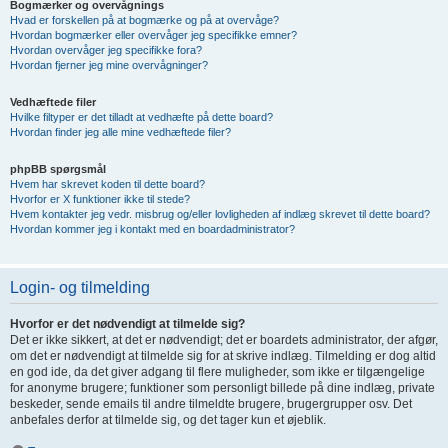
Bogmærker og overvågnings
Hvad er forskellen på at bogmærke og på at overvåge?
Hvordan bogmærker eller overvåger jeg specifikke emner?
Hvordan overvåger jeg specifikke fora?
Hvordan fjerner jeg mine overvågninger?
Vedhæftede filer
Hvilke filtyper er det tilladt at vedhæfte på dette board?
Hvordan finder jeg alle mine vedhæftede filer?
phpBB spørgsmål
Hvem har skrevet koden til dette board?
Hvorfor er X funktioner ikke til stede?
Hvem kontakter jeg vedr. misbrug og/eller lovligheden af indlæg skrevet til dette board?
Hvordan kommer jeg i kontakt med en boardadministrator?
Login- og tilmelding
Hvorfor er det nødvendigt at tilmelde sig?
Det er ikke sikkert, at det er nødvendigt; det er boardets administrator, der afgør,
om det er nødvendigt at tilmelde sig for at skrive indlæg. Tilmelding er dog altid
en god ide, da det giver adgang til flere muligheder, som ikke er tilgængelige
for anonyme brugere; funktioner som personligt billede på dine indlæg, private
beskeder, sende emails til andre tilmeldte brugere, brugergrupper osv. Det
anbefales derfor at tilmelde sig, og det tager kun et øjeblik.