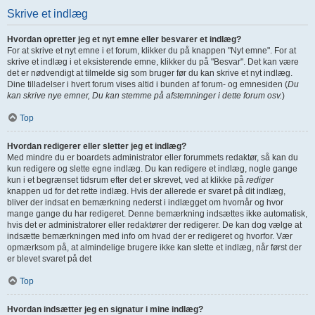
Skrive et indlæg
Hvordan opretter jeg et nyt emne eller besvarer et indlæg?
For at skrive et nyt emne i et forum, klikker du på knappen "Nyt emne". For at
skrive et indlæg i et eksisterende emne, klikker du på "Besvar". Det kan være
det er nødvendigt at tilmelde sig som bruger før du kan skrive et nyt indlæg.
Dine tilladelser i hvert forum vises altid i bunden af forum- og emnesiden (
Du
kan skrive nye emner, Du kan stemme på afstemninger i dette forum osv.
)
Top
Hvordan redigerer eller sletter jeg et indlæg?
Med mindre du er boardets administrator eller forummets redaktør, så kan du
kun redigere og slette egne indlæg. Du kan redigere et indlæg, nogle gange
kun i et begrænset tidsrum efter det er skrevet, ved at klikke på
rediger
knappen ud for det rette indlæg. Hvis der allerede er svaret på dit indlæg,
bliver der indsat en bemærkning nederst i indlægget om hvornår og hvor
mange gange du har redigeret. Denne bemærkning indsættes ikke automatisk,
hvis det er administratorer eller redaktører der redigerer. De kan dog vælge at
indsætte bemærkningen med info om hvad der er redigeret og hvorfor. Vær
opmærksom på, at almindelige brugere ikke kan slette et indlæg, når først der
er blevet svaret på det
Top
Hvordan indsætter jeg en signatur i mine indlæg?