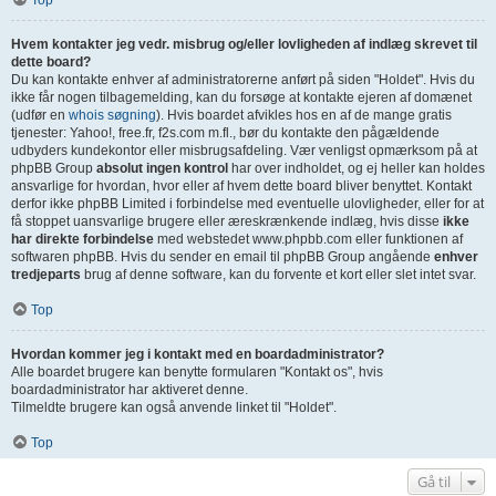
Top
Hvem kontakter jeg vedr. misbrug og/eller lovligheden af indlæg skrevet til
dette board?
Du kan kontakte enhver af administratorerne anført på siden "Holdet". Hvis du
ikke får nogen tilbagemelding, kan du forsøge at kontakte ejeren af domænet
(udfør en
whois søgning
). Hvis boardet afvikles hos en af de mange gratis
tjenester: Yahoo!, free.fr, f2s.com m.fl., bør du kontakte den pågældende
udbyders kundekontor eller misbrugsafdeling. Vær venligst opmærksom på at
phpBB Group
absolut ingen kontrol
har over indholdet, og ej heller kan holdes
ansvarlige for hvordan, hvor eller af hvem dette board bliver benyttet. Kontakt
derfor ikke phpBB Limited i forbindelse med eventuelle ulovligheder, eller for at
få stoppet uansvarlige brugere eller æreskrænkende indlæg, hvis disse
ikke
har direkte forbindelse
med webstedet www.phpbb.com eller funktionen af
softwaren phpBB. Hvis du sender en email til phpBB Group angående
enhver
tredjeparts
brug af denne software, kan du forvente et kort eller slet intet svar.
Top
Hvordan kommer jeg i kontakt med en boardadministrator?
Alle boardet brugere kan benytte formularen "Kontakt os", hvis
boardadministrator har aktiveret denne.
Tilmeldte brugere kan også anvende linket til "Holdet".
Top
Gå til