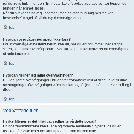
på det rette link i menuen "Emneværktøjer", bekvemt placeret nær toppen og
bunden når emnet læses.
Når du skriver et indlæg i et emne, med boksen "Giv mig besked ved
besvarelse" vinget af, vil du også overvåge emnet.
Top
Hvordan overvåger jeg specifikke fora?
For at overvåge et bestemt forum, kan du, når du er i forummet, nederst på
siden, se et link "Overvåg forum". Ved klikke på linket aktiverer du overvågning
af hele forummet.
Top
Hvordan fjerner jeg mine overvågninger?
Du kan fjerne overvågninger i brugerkontrolpanelet ved at følge linket til dine
overvågninger. Overvågninger af emner kan også fjernes når du læser indlæg i
disse.
Top
Vedhæftede filer
Hvilke filtyper er det tilladt at vedhæfte på dette board?
En boardadministrator kan tillade og forbyde bestemte filtyper. Hvis du er
usikker på hvilke typer der kan uploades, kan du kontakte