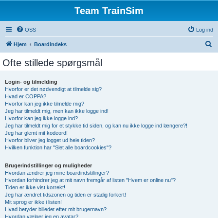
Team TrainSim
OSS
Log ind
S
Hjem
Boardindeks
ø
Ofte stillede spørgsmål
g
Login- og tilmelding
Hvorfor er det nødvendigt at tilmelde sig?
Hvad er COPPA?
Hvorfor kan jeg ikke tilmelde mig?
Jeg har tilmeldt mig, men kan ikke logge ind!
Hvorfor kan jeg ikke logge ind?
Jeg har tilmeldt mig for et stykke tid siden, og kan nu ikke logge ind længere?!
Jeg har glemt mit kodeord!
Hvorfor bliver jeg logget ud hele tiden?
Hvilken funktion har "Slet alle boardcookies"?
Brugerindstillinger og muligheder
Hvordan ændrer jeg mine boardindstillinger?
Hvordan forhindrer jeg at mit navn fremgår af listen "Hvem er online nu"?
Tiden er ikke vist korrekt!
Jeg har ændret tidszonen og tiden er stadig forkert!
Mit sprog er ikke i listen!
Hvad betyder billedet efter mit brugernavn?
Hvordan vælger jeg en avatar?