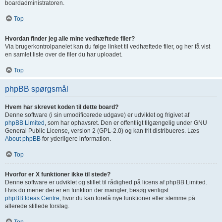
boardadministratoren.
Top
Hvordan finder jeg alle mine vedhæftede filer?
Via brugerkontrolpanelet kan du følge linket til vedhæftede filer, og her få vist
en samlet liste over de filer du har uploadet.
Top
phpBB spørgsmål
Hvem har skrevet koden til dette board?
Denne software (i sin umodificerede udgave) er udviklet og frigivet af
phpBB Limited
, som har ophavsret. Den er offentligt tilgængelig under GNU
General Public License, version 2 (GPL-2.0) og kan frit distribueres. Læs
About phpBB
for yderligere information.
Top
Hvorfor er X funktioner ikke til stede?
Denne software er udviklet og stillet til rådighed på licens af phpBB Limited.
Hvis du mener der er en funktion der mangler, besøg venligst
phpBB Ideas Centre
, hvor du kan forelå nye funktioner eller stemme på
allerede stillede forslag.