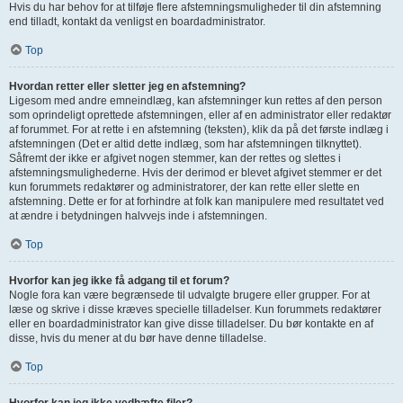
Hvis du har behov for at tilføje flere afstemningsmuligheder til din afstemning
end tilladt, kontakt da venligst en boardadministrator.
Top
Hvordan retter eller sletter jeg en afstemning?
Ligesom med andre emneindlæg, kan afstemninger kun rettes af den person
som oprindeligt oprettede afstemningen, eller af en administrator eller redaktør
af forummet. For at rette i en afstemning (teksten), klik da på det første indlæg i
afstemningen (Det er altid dette indlæg, som har afstemningen tilknyttet).
Såfremt der ikke er afgivet nogen stemmer, kan der rettes og slettes i
afstemningsmulighederne. Hvis der derimod er blevet afgivet stemmer er det
kun forummets redaktører og administratorer, der kan rette eller slette en
afstemning. Dette er for at forhindre at folk kan manipulere med resultatet ved
at ændre i betydningen halvvejs inde i afstemningen.
Top
Hvorfor kan jeg ikke få adgang til et forum?
Nogle fora kan være begrænsede til udvalgte brugere eller grupper. For at
læse og skrive i disse kræves specielle tilladelser. Kun forummets redaktører
eller en boardadministrator kan give disse tilladelser. Du bør kontakte en af
disse, hvis du mener at du bør have denne tilladelse.
Top