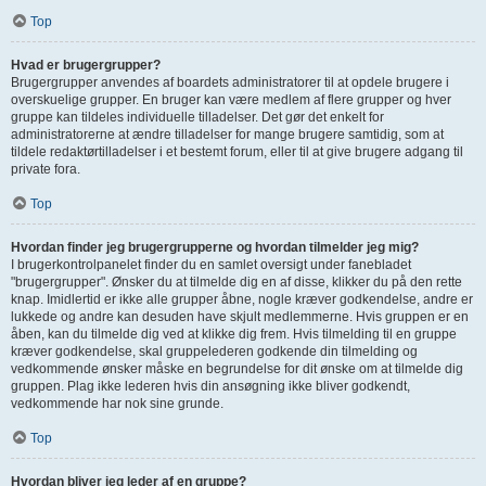
Top
Hvad er brugergrupper?
Brugergrupper anvendes af boardets administratorer til at opdele brugere i
overskuelige grupper. En bruger kan være medlem af flere grupper og hver
gruppe kan tildeles individuelle tilladelser. Det gør det enkelt for
administratorerne at ændre tilladelser for mange brugere samtidig, som at
tildele redaktørtilladelser i et bestemt forum, eller til at give brugere adgang til
private fora.
Top
Hvordan finder jeg brugergrupperne og hvordan tilmelder jeg mig?
I brugerkontrolpanelet finder du en samlet oversigt under fanebladet
"brugergrupper". Ønsker du at tilmelde dig en af disse, klikker du på den rette
knap. Imidlertid er ikke alle grupper åbne, nogle kræver godkendelse, andre er
lukkede og andre kan desuden have skjult medlemmerne. Hvis gruppen er en
åben, kan du tilmelde dig ved at klikke dig frem. Hvis tilmelding til en gruppe
kræver godkendelse, skal gruppelederen godkende din tilmelding og
vedkommende ønsker måske en begrundelse for dit ønske om at tilmelde dig
gruppen. Plag ikke lederen hvis din ansøgning ikke bliver godkendt,
vedkommende har nok sine grunde.
Top
Hvordan bliver jeg leder af en gruppe?