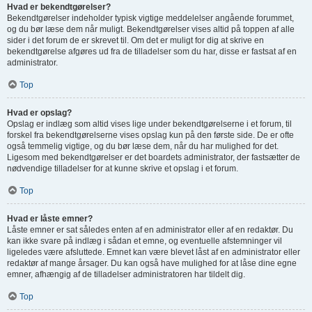
Hvad er bekendtgørelser?
Bekendtgørelser indeholder typisk vigtige meddelelser angående forummet,
og du bør læse dem når muligt. Bekendtgørelser vises altid på toppen af alle
sider i det forum de er skrevet til. Om det er muligt for dig at skrive en
bekendtgørelse afgøres ud fra de tilladelser som du har, disse er fastsat af en
administrator.
Top
Hvad er opslag?
Opslag er indlæg som altid vises lige under bekendtgørelserne i et forum, til
forskel fra bekendtgørelserne vises opslag kun på den første side. De er ofte
også temmelig vigtige, og du bør læse dem, når du har mulighed for det.
Ligesom med bekendtgørelser er det boardets administrator, der fastsætter de
nødvendige tilladelser for at kunne skrive et opslag i et forum.
Top
Hvad er låste emner?
Låste emner er sat således enten af en administrator eller af en redaktør. Du
kan ikke svare på indlæg i sådan et emne, og eventuelle afstemninger vil
ligeledes være afsluttede. Emnet kan være blevet låst af en administrator eller
redaktør af mange årsager. Du kan også have mulighed for at låse dine egne
emner, afhængig af de tilladelser administratoren har tildelt dig.
Top