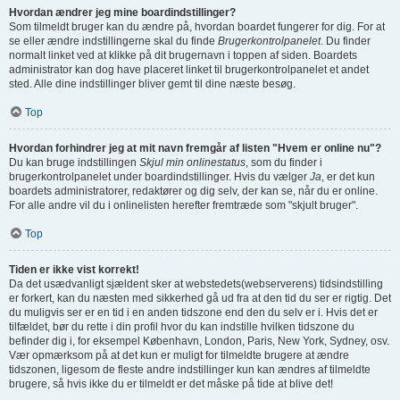
Hvordan ændrer jeg mine boardindstillinger?
Som tilmeldt bruger kan du ændre på, hvordan boardet fungerer for dig. For at
se eller ændre indstillingerne skal du finde
Brugerkontrolpanelet
. Du finder
normalt linket ved at klikke på dit brugernavn i toppen af siden. Boardets
administrator kan dog have placeret linket til brugerkontrolpanelet et andet
sted. Alle dine indstillinger bliver gemt til dine næste besøg.
Top
Hvordan forhindrer jeg at mit navn fremgår af listen "Hvem er online nu"?
Du kan bruge indstillingen
Skjul min onlinestatus
, som du finder i
brugerkontrolpanelet under boardindstillinger. Hvis du vælger
Ja
, er det kun
boardets administratorer, redaktører og dig selv, der kan se, når du er online.
For alle andre vil du i onlinelisten herefter fremtræde som "skjult bruger".
Top
Tiden er ikke vist korrekt!
Da det usædvanligt sjældent sker at webstedets(webserverens) tidsindstilling
er forkert, kan du næsten med sikkerhed gå ud fra at den tid du ser er rigtig. Det
du muligvis ser er en tid i en anden tidszone end den du selv er i. Hvis det er
tilfældet, bør du rette i din profil hvor du kan indstille hvilken tidszone du
befinder dig i, for eksempel København, London, Paris, New York, Sydney, osv.
Vær opmærksom på at det kun er muligt for tilmeldte brugere at ændre
tidszonen, ligesom de fleste andre indstillinger kun kan ændres af tilmeldte
brugere, så hvis ikke du er tilmeldt er det måske på tide at blive det!