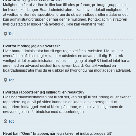
Hvorfor kan jeg ikke vedhæfte filer?
Muligheden for at vedhæfte filer kan tillades pr. forum, pr. brugergruppe, eller
for hver enkelt bruger. Boardadministratoren kan have udeladt muligheden for
at vedhæfte filer i det specifikke forum du skriver indlæg i, eller måske er det
kun administratorgruppen der har denne mulighed. Kontakt administratoren
hvis du stadig er usikker på hvorfor du ikke kan vedhæfte filer.
Top
Hvorfor modtog jeg en advarsel?
Hver boardadministrator har sit eget regelsæt for sit websted. Hvis du har
overtrådt en af disse regler, kan der udstedes en advarsel til dig. Bemærk
venligst at det er administratorens beslutning, og at phpBB Limited intet har at
gøre med en advarsel udstedt fra et givent board. Kontakt venligst en
boardadministrator hvis du er usikker på hvorfor du har modtaget en advarsel.
Top
Hvordan rapporterer jeg indlæg til en redaktør?
Hvis boardadministratoren har tilladt det, kan du gå til det indlæg du ønsker at
rapportere, og du vil på siden kunne se en knap som er beregnet til at
rapportere indlægget. Ved at klikke på denne, vil du blive ledt gennem de
nødvendige trin i forbindelse med rapporteringen.
Top
Hvad kan "Gem" knappen, når jeg skriver et indlæg, bruges til?