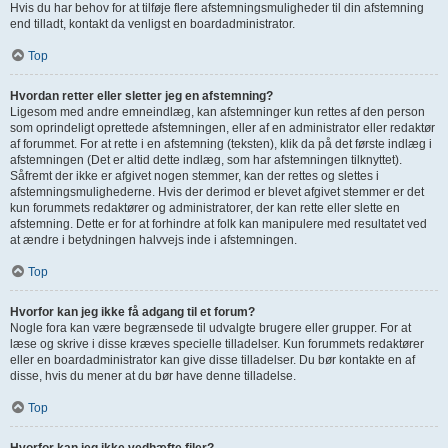
Hvis du har behov for at tilføje flere afstemningsmuligheder til din afstemning
end tilladt, kontakt da venligst en boardadministrator.
Top
Hvordan retter eller sletter jeg en afstemning?
Ligesom med andre emneindlæg, kan afstemninger kun rettes af den person
som oprindeligt oprettede afstemningen, eller af en administrator eller redaktør
af forummet. For at rette i en afstemning (teksten), klik da på det første indlæg i
afstemningen (Det er altid dette indlæg, som har afstemningen tilknyttet).
Såfremt der ikke er afgivet nogen stemmer, kan der rettes og slettes i
afstemningsmulighederne. Hvis der derimod er blevet afgivet stemmer er det
kun forummets redaktører og administratorer, der kan rette eller slette en
afstemning. Dette er for at forhindre at folk kan manipulere med resultatet ved
at ændre i betydningen halvvejs inde i afstemningen.
Top
Hvorfor kan jeg ikke få adgang til et forum?
Nogle fora kan være begrænsede til udvalgte brugere eller grupper. For at
læse og skrive i disse kræves specielle tilladelser. Kun forummets redaktører
eller en boardadministrator kan give disse tilladelser. Du bør kontakte en af
disse, hvis du mener at du bør have denne tilladelse.
Top