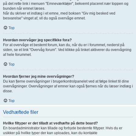
på det rette link i menuen "Emneværktøjer", bekvemt placeret nær toppen og
bunden når emnet læses.
Når du skriver et indlæg i et emne, med boksen "Giv mig besked ved
besvarelse" vinget af, vil du også overvåge emnet.
Top
Hvordan overvåger jeg specifikke fora?
For at overvåge et bestemt forum, kan du, når du er i forummet, nederst på
siden, se et link "Overvåg forum". Ved klikke på linket aktiverer du overvågning
af hele forummet.
Top
Hvordan fjerner jeg mine overvågninger?
Du kan fjerne overvågninger i brugerkontrolpanelet ved at følge linket til dine
overvågninger. Overvågninger af emner kan også fjernes når du læser indlæg i
disse.
Top
Vedhæftede filer
Hvilke filtyper er det tilladt at vedhæfte på dette board?
En boardadministrator kan tillade og forbyde bestemte filtyper. Hvis du er
usikker på hvilke typer der kan uploades, kan du kontakte