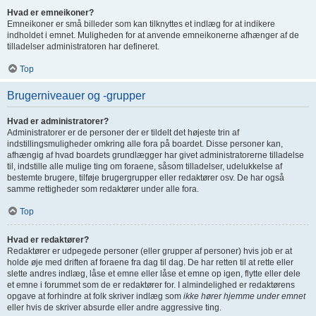
Hvad er emneikoner?
Emneikoner er små billeder som kan tilknyttes et indlæg for at indikere
indholdet i emnet. Muligheden for at anvende emneikonerne afhænger af de
tilladelser administratoren har defineret.
Top
Brugerniveauer og -grupper
Hvad er administratorer?
Administratorer er de personer der er tildelt det højeste trin af
indstillingsmuligheder omkring alle fora på boardet. Disse personer kan,
afhængig af hvad boardets grundlægger har givet administratorerne tilladelse
til, indstille alle mulige ting om foraene, såsom tilladelser, udelukkelse af
bestemte brugere, tilføje brugergrupper eller redaktører osv. De har også
samme rettigheder som redaktører under alle fora.
Top
Hvad er redaktører?
Redaktører er udpegede personer (eller grupper af personer) hvis job er at
holde øje med driften af foraene fra dag til dag. De har retten til at rette eller
slette andres indlæg, låse et emne eller låse et emne op igen, flytte eller dele
et emne i forummet som de er redaktører for. I almindelighed er redaktørens
opgave at forhindre at folk skriver indlæg som
ikke hører hjemme under emnet
eller hvis de skriver absurde eller andre aggressive ting.