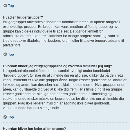
Top
Hvad er brugergrupper?
Brugergrupper anvendes af boardets administratorer til at opdele brugere i
overskuelige grupper. En bruger kan være medlem af flere grupper og hver
gruppe kan tildeles individuelle tilladelser. Det gør det enkelt for
administratorerne at ændre tilladelser for mange brugere samtidig, som at
tildele redaktørtilladelser i et bestemt forum, eller til at give brugere adgang til
private fora.
Top
Hvordan finder jeg brugergrupperne og hvordan tilmelder jeg mig?
I brugerkontrolpanelet finder du en samlet oversigt under fanebladet
"brugergrupper". Ønsker du at tilmelde dig en af disse, klikker du på den rette
knap. Imidlertid er ikke alle grupper åbne, nogle kræver godkendelse, andre er
lukkede og andre kan desuden have skjult medlemmerne. Hvis gruppen er en
åben, kan du tilmelde dig ved at klikke dig frem. Hvis tilmelding til en gruppe
kræver godkendelse, skal gruppelederen godkende din tilmelding og
vedkommende ønsker måske en begrundelse for dit ønske om at tilmelde dig
gruppen. Plag ikke lederen hvis din ansøgning ikke bliver godkendt,
vedkommende har nok sine grunde.
Top
Hvordan bliver jeg leder af en gruppe?