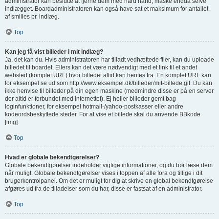
administrator kan beslutte at fjerne dem med hård hånd, måske endda selve
indlægget. Boardadministratoren kan også have sat et maksimum for antallet
af smilies pr. indlæg.
Top
Kan jeg få vist billeder i mit indlæg?
Ja, det kan du. Hvis administratoren har tilladt vedhæftede filer, kan du uploade
billedet til boardet. Ellers kan det være nødvendigt med et link til et andet
websted (komplet URL) hvor billedet altid kan hentes fra. En komplet URL kan
for eksempel se ud som http://www.eksempel.dk/billeder/mit-billede.gif. Du kan
ikke henvise til billeder på din egen maskine (medmindre disse er på en server
der altid er forbundet med Internettet). Ej heller billeder gemt bag
loginfunktioner, for eksempel hotmail-/yahoo-postkasser eller andre
kodeordsbeskyttede steder. For at vise et billede skal du anvende BBkode
[img].
Top
Hvad er globale bekendtgørelser?
Globale bekendtgørelser indeholder vigtige informationer, og du bør læse dem
når muligt. Globale bekendtgørelser vises i toppen af alle fora og tillige i dit
brugerkontrolpanel. Om det er muligt for dig at skrive en global bekendtgørelse
afgøres ud fra de tilladelser som du har, disse er fastsat af en administrator.
Top