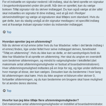
For et indsætte en signatur nederst i dit indlæg, skal du først oprette en signatur
i brugerkontrolpanelet under din profil. Når den er oprettet, kan du vælge
boksen
Tilføj signatur
når du skriver indlægget. Du kan også vælge at der altid
skal indsættes en signatur til dine indlæg, ved at gå ind i
Rediger
skriveindstillinger
og vælge at signaturen skal tilføjes som standard. Hvis du
gør dette, kan du stadig undgå at din signatur medtages i et specifikt indlæg
ved at fravælge
Indsæt signatur
inden du indsender indlægget.
Top
Hvordan opretter jeg en afstemning?
Når du skriver et nyt emne (eller hvis du har tilladelse: retter i det første indlæg i
et emne) findes, lige under feltet hvor selve indlægget skrives, fanebladet
"Tilføj en afstemning". Hvis du ikke kan se dette, er det sandsynligvis fordi du
ikke har tilladelse til at oprette en afstemning. Her skal du angive en overskrift
som beskriver afstemningen, og mindst to valgmuligheder i tekstfeltet (det
maksimale antal afstemningsmuligheder er fastsat af boardadministratoren).
Hver afstemningsmulighed indtastes på en linje for sig, og lige under defineres
hvor mange af disse, der kan vælges. Desuden kan du bestemme i hvor lang
tid afstemningen skal køre. Hvis du ikke angiver et tidsrum eller skriver 0,
fortsætter afstemningen, og du kan bestemme om brugere skal have mulighed
for at ændre deres stemme.
Top
Hvorfor kan jeg ikke tilføje flere afstemningsmuligheder?
Det maksimale antal afstemningsmuligheder er indstillet af boardadministrator.