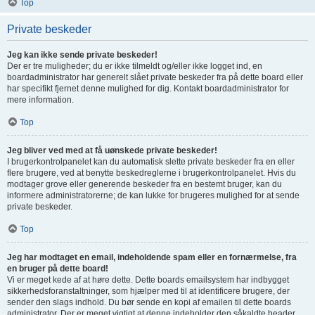
Top
Private beskeder
Jeg kan ikke sende private beskeder!
Der er tre muligheder; du er ikke tilmeldt og/eller ikke logget ind, en
boardadministrator har generelt slået private beskeder fra på dette board eller
har specifikt fjernet denne mulighed for dig. Kontakt boardadministrator for
mere information.
Top
Jeg bliver ved med at få uønskede private beskeder!
I brugerkontrolpanelet kan du automatisk slette private beskeder fra en eller
flere brugere, ved at benytte beskedreglerne i brugerkontrolpanelet. Hvis du
modtager grove eller generende beskeder fra en bestemt bruger, kan du
informere administratorerne; de kan lukke for brugeres mulighed for at sende
private beskeder.
Top
Jeg har modtaget en email, indeholdende spam eller en fornærmelse, fra
en bruger på dette board!
Vi er meget kede af at høre dette. Dette boards emailsystem har indbygget
sikkerhedsforanstaltninger, som hjælper med til at identificere brugere, der
sender den slags indhold. Du bør sende en kopi af emailen til dette boards
administrator. Der er meget vigtigt at denne indeholder den såkaldte header,