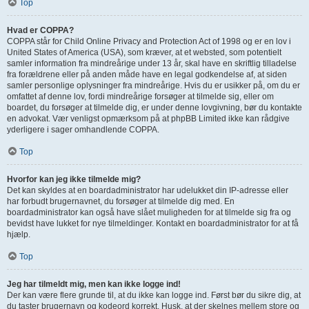
Top
Hvad er COPPA?
COPPA står for Child Online Privacy and Protection Act of 1998 og er en lov i
United States of America (USA), som kræver, at et websted, som potentielt
samler information fra mindreårige under 13 år, skal have en skriftlig tilladelse
fra forældrene eller på anden måde have en legal godkendelse af, at siden
samler personlige oplysninger fra mindreårige. Hvis du er usikker på, om du er
omfattet af denne lov, fordi mindreårige forsøger at tilmelde sig, eller om
boardet, du forsøger at tilmelde dig, er under denne lovgivning, bør du kontakte
en advokat. Vær venligst opmærksom på at phpBB Limited ikke kan rådgive
yderligere i sager omhandlende COPPA.
Top
Hvorfor kan jeg ikke tilmelde mig?
Det kan skyldes at en boardadministrator har udelukket din IP-adresse eller
har forbudt brugernavnet, du forsøger at tilmelde dig med. En
boardadministrator kan også have slået muligheden for at tilmelde sig fra og
bevidst have lukket for nye tilmeldinger. Kontakt en boardadministrator for at få
hjælp.
Top
Jeg har tilmeldt mig, men kan ikke logge ind!
Der kan være flere grunde til, at du ikke kan logge ind. Først bør du sikre dig, at
du taster brugernavn og kodeord korrekt. Husk, at der skelnes mellem store og