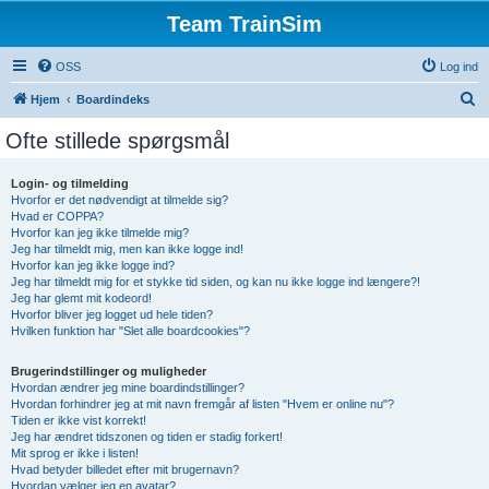
Team TrainSim
OSS
Log ind
S
Hjem
Boardindeks
ø
Ofte stillede spørgsmål
g
Login- og tilmelding
Hvorfor er det nødvendigt at tilmelde sig?
Hvad er COPPA?
Hvorfor kan jeg ikke tilmelde mig?
Jeg har tilmeldt mig, men kan ikke logge ind!
Hvorfor kan jeg ikke logge ind?
Jeg har tilmeldt mig for et stykke tid siden, og kan nu ikke logge ind længere?!
Jeg har glemt mit kodeord!
Hvorfor bliver jeg logget ud hele tiden?
Hvilken funktion har "Slet alle boardcookies"?
Brugerindstillinger og muligheder
Hvordan ændrer jeg mine boardindstillinger?
Hvordan forhindrer jeg at mit navn fremgår af listen "Hvem er online nu"?
Tiden er ikke vist korrekt!
Jeg har ændret tidszonen og tiden er stadig forkert!
Mit sprog er ikke i listen!
Hvad betyder billedet efter mit brugernavn?
Hvordan vælger jeg en avatar?