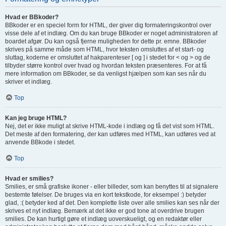
Hvad er BBkoder?
BBkoder er en speciel form for HTML, der giver dig formateringskontrol over
visse dele af et indlæg. Om du kan bruge BBkoder er noget administratoren af
boardet afgør. Du kan også fjerne muligheden for dette pr. emne. BBkoder
skrives på samme måde som HTML, hvor teksten omsluttes af et start- og
sluttag, koderne er omsluttet af hakparenteser [ og ] i stedet for < og > og de
tilbyder større kontrol over hvad og hvordan teksten præsenteres. For at få
mere information om BBkoder, se da venligst hjælpen som kan ses når du
skriver et indlæg.
Top
Kan jeg bruge HTML?
Nej, det er ikke muligt at skrive HTML-kode i indlæg og få det vist som HTML.
Det meste af den formatering, der kan udføres med HTML, kan udføres ved at
anvende BBkode i stedet.
Top
Hvad er smilies?
Smilies, er små grafiske ikoner - eller billeder, som kan benyttes til at signalere
bestemte følelser. De bruges via en kort tekstkode, for eksempel :) betyder
glad, :( betyder ked af det. Den komplette liste over alle smilies kan ses når der
skrives et nyt indlæg. Bemærk at det ikke er god tone at overdrive brugen
smilies. De kan hurtigt gøre et indlæg uoverskueligt, og en redaktør eller