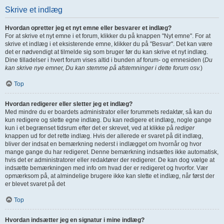
Skrive et indlæg
Hvordan opretter jeg et nyt emne eller besvarer et indlæg?
For at skrive et nyt emne i et forum, klikker du på knappen "Nyt emne". For at
skrive et indlæg i et eksisterende emne, klikker du på "Besvar". Det kan være
det er nødvendigt at tilmelde sig som bruger før du kan skrive et nyt indlæg.
Dine tilladelser i hvert forum vises altid i bunden af forum- og emnesiden (
Du
kan skrive nye emner, Du kan stemme på afstemninger i dette forum osv.
)
Top
Hvordan redigerer eller sletter jeg et indlæg?
Med mindre du er boardets administrator eller forummets redaktør, så kan du
kun redigere og slette egne indlæg. Du kan redigere et indlæg, nogle gange
kun i et begrænset tidsrum efter det er skrevet, ved at klikke på
rediger
knappen ud for det rette indlæg. Hvis der allerede er svaret på dit indlæg,
bliver der indsat en bemærkning nederst i indlægget om hvornår og hvor
mange gange du har redigeret. Denne bemærkning indsættes ikke automatisk,
hvis det er administratorer eller redaktører der redigerer. De kan dog vælge at
indsætte bemærkningen med info om hvad der er redigeret og hvorfor. Vær
opmærksom på, at almindelige brugere ikke kan slette et indlæg, når først der
er blevet svaret på det
Top
Hvordan indsætter jeg en signatur i mine indlæg?