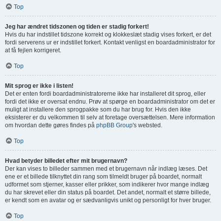
Top
Jeg har ændret tidszonen og tiden er stadig forkert!
Hvis du har indstillet tidszone korrekt og klokkeslæt stadig vises forkert, er det
fordi serverens ur er indstillet forkert. Kontakt venligst en boardadministrator for
at få fejlen korrigeret.
Top
Mit sprog er ikke i listen!
Det er enten fordi boardadministratorerne ikke har installeret dit sprog, eller
fordi det ikke er oversat endnu. Prøv at spørge en boardadministrator om det er
muligt at installere den sprogpakke som du har brug for. Hvis den ikke
eksisterer er du velkommen til selv at foretage oversættelsen. Mere information
om hvordan dette gøres findes på
phpBB Group
's websted.
Top
Hvad betyder billedet efter mit brugernavn?
Der kan vises to billeder sammen med et brugernavn når indlæg læses. Det
ene er et billede tilknyttet din rang som tilmeldt bruger på boardet, normalt
udformet som stjerner, kasser eller prikker, som indikerer hvor mange indlæg
du har skrevet eller din status på boardet. Det andet, normalt et større billede,
er kendt som en avatar og er sædvanligvis unikt og personligt for hver bruger.
Top