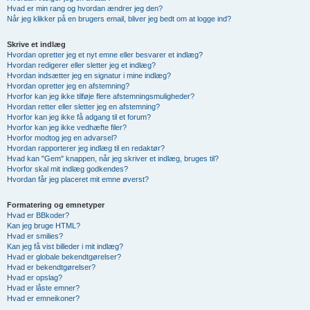
Hvad er min rang og hvordan ændrer jeg den?
Når jeg klikker på en brugers email, bliver jeg bedt om at logge ind?
Skrive et indlæg
Hvordan opretter jeg et nyt emne eller besvarer et indlæg?
Hvordan redigerer eller sletter jeg et indlæg?
Hvordan indsætter jeg en signatur i mine indlæg?
Hvordan opretter jeg en afstemning?
Hvorfor kan jeg ikke tilføje flere afstemningsmuligheder?
Hvordan retter eller sletter jeg en afstemning?
Hvorfor kan jeg ikke få adgang til et forum?
Hvorfor kan jeg ikke vedhæfte filer?
Hvorfor modtog jeg en advarsel?
Hvordan rapporterer jeg indlæg til en redaktør?
Hvad kan "Gem" knappen, når jeg skriver et indlæg, bruges til?
Hvorfor skal mit indlæg godkendes?
Hvordan får jeg placeret mit emne øverst?
Formatering og emnetyper
Hvad er BBkoder?
Kan jeg bruge HTML?
Hvad er smilies?
Kan jeg få vist billeder i mit indlæg?
Hvad er globale bekendtgørelser?
Hvad er bekendtgørelser?
Hvad er opslag?
Hvad er låste emner?
Hvad er emneikoner?