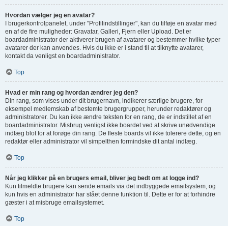
Hvordan vælger jeg en avatar?
I brugerkontrolpanelet, under "Profilindstillinger", kan du tilføje en avatar med
en af de fire muligheder: Gravatar, Galleri, Fjern eller Upload. Det er
boardadministrator der aktiverer brugen af avatarer og bestemmer hvilke typer
avatarer der kan anvendes. Hvis du ikke er i stand til at tilknytte avatarer,
kontakt da venligst en boardadministrator.
Top
Hvad er min rang og hvordan ændrer jeg den?
Din rang, som vises under dit brugernavn, indikerer særlige brugere, for
eksempel medlemskab af bestemte brugergrupper, herunder redaktører og
administratorer. Du kan ikke ændre teksten for en rang, de er indstillet af en
boardadministrator. Misbrug venligst ikke boardet ved at skrive unødvendige
indlæg blot for at forøge din rang. De fleste boards vil ikke tolerere dette, og en
redaktør eller administrator vil simpelthen formindske dit antal indlæg.
Top
Når jeg klikker på en brugers email, bliver jeg bedt om at logge ind?
Kun tilmeldte brugere kan sende emails via det indbyggede emailsystem, og
kun hvis en administrator har slået denne funktion til. Dette er for at forhindre
gæster i at misbruge emailsystemet.
Top