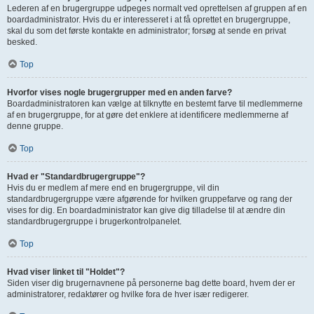
Lederen af en brugergruppe udpeges normalt ved oprettelsen af gruppen af en
boardadministrator. Hvis du er interesseret i at få oprettet en brugergruppe,
skal du som det første kontakte en administrator; forsøg at sende en privat
besked.
Top
Hvorfor vises nogle brugergrupper med en anden farve?
Boardadministratoren kan vælge at tilknytte en bestemt farve til medlemmerne
af en brugergruppe, for at gøre det enklere at identificere medlemmerne af
denne gruppe.
Top
Hvad er "Standardbrugergruppe"?
Hvis du er medlem af mere end en brugergruppe, vil din
standardbrugergruppe være afgørende for hvilken gruppefarve og rang der
vises for dig. En boardadministrator kan give dig tilladelse til at ændre din
standardbrugergruppe i brugerkontrolpanelet.
Top
Hvad viser linket til "Holdet"?
Siden viser dig brugernavnene på personerne bag dette board, hvem der er
administratorer, redaktører og hvilke fora de hver især redigerer.