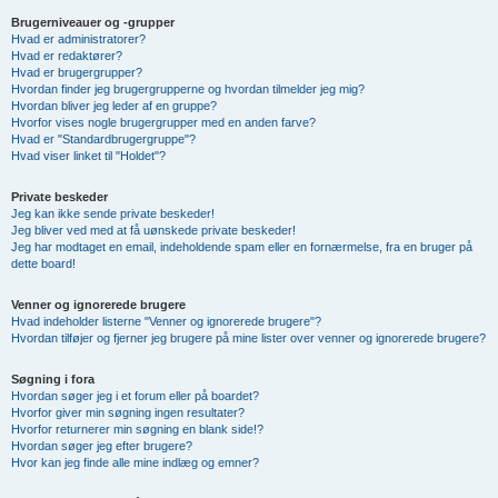
Brugerniveauer og -grupper
Hvad er administratorer?
Hvad er redaktører?
Hvad er brugergrupper?
Hvordan finder jeg brugergrupperne og hvordan tilmelder jeg mig?
Hvordan bliver jeg leder af en gruppe?
Hvorfor vises nogle brugergrupper med en anden farve?
Hvad er "Standardbrugergruppe"?
Hvad viser linket til "Holdet"?
Private beskeder
Jeg kan ikke sende private beskeder!
Jeg bliver ved med at få uønskede private beskeder!
Jeg har modtaget en email, indeholdende spam eller en fornærmelse, fra en bruger på
dette board!
Venner og ignorerede brugere
Hvad indeholder listerne "Venner og ignorerede brugere"?
Hvordan tilføjer og fjerner jeg brugere på mine lister over venner og ignorerede brugere?
Søgning i fora
Hvordan søger jeg i et forum eller på boardet?
Hvorfor giver min søgning ingen resultater?
Hvorfor returnerer min søgning en blank side!?
Hvordan søger jeg efter brugere?
Hvor kan jeg finde alle mine indlæg og emner?