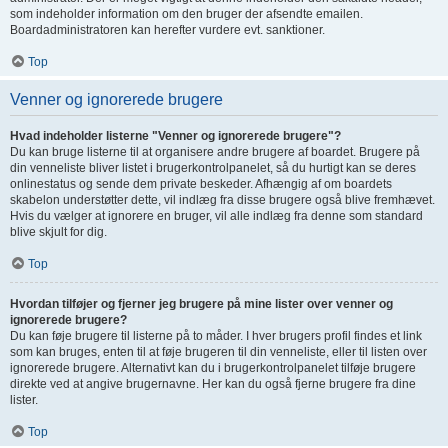
som indeholder information om den bruger der afsendte emailen.
Boardadministratoren kan herefter vurdere evt. sanktioner.
Top
Venner og ignorerede brugere
Hvad indeholder listerne "Venner og ignorerede brugere"?
Du kan bruge listerne til at organisere andre brugere af boardet. Brugere på
din venneliste bliver listet i brugerkontrolpanelet, så du hurtigt kan se deres
onlinestatus og sende dem private beskeder. Afhængig af om boardets
skabelon understøtter dette, vil indlæg fra disse brugere også blive fremhævet.
Hvis du vælger at ignorere en bruger, vil alle indlæg fra denne som standard
blive skjult for dig.
Top
Hvordan tilføjer og fjerner jeg brugere på mine lister over venner og
ignorerede brugere?
Du kan føje brugere til listerne på to måder. I hver brugers profil findes et link
som kan bruges, enten til at føje brugeren til din venneliste, eller til listen over
ignorerede brugere. Alternativt kan du i brugerkontrolpanelet tilføje brugere
direkte ved at angive brugernavne. Her kan du også fjerne brugere fra dine
lister.
Top