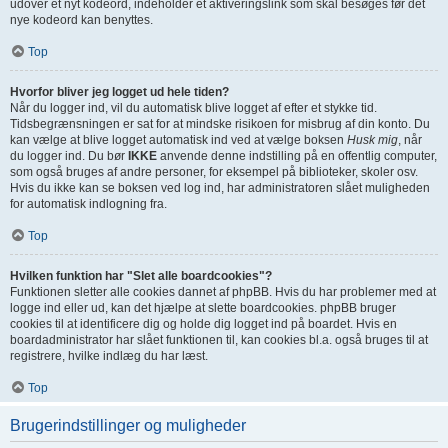
udover et nyt kodeord, indeholder et aktiveringslink som skal besøges før det
nye kodeord kan benyttes.
Top
Hvorfor bliver jeg logget ud hele tiden?
Når du logger ind, vil du automatisk blive logget af efter et stykke tid.
Tidsbegrænsningen er sat for at mindske risikoen for misbrug af din konto. Du
kan vælge at blive logget automatisk ind ved at vælge boksen
Husk mig
, når
du logger ind. Du bør
IKKE
anvende denne indstilling på en offentlig computer,
som også bruges af andre personer, for eksempel på biblioteker, skoler osv.
Hvis du ikke kan se boksen ved log ind, har administratoren slået muligheden
for automatisk indlogning fra.
Top
Hvilken funktion har "Slet alle boardcookies"?
Funktionen sletter alle cookies dannet af phpBB. Hvis du har problemer med at
logge ind eller ud, kan det hjælpe at slette boardcookies. phpBB bruger
cookies til at identificere dig og holde dig logget ind på boardet. Hvis en
boardadministrator har slået funktionen til, kan cookies bl.a. også bruges til at
registrere, hvilke indlæg du har læst.
Top
Brugerindstillinger og muligheder