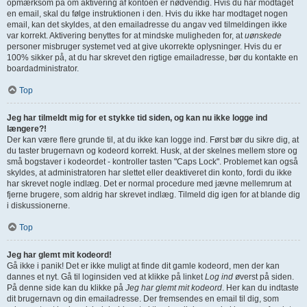
opmærksom på om aktivering af kontoen er nødvendig. Hvis du har modtaget
en email, skal du følge instruktionen i den. Hvis du ikke har modtaget nogen
email, kan det skyldes, at den emailadresse du angav ved tilmeldingen ikke
var korrekt. Aktivering benyttes for at mindske muligheden for, at
uønskede
personer misbruger systemet ved at give ukorrekte oplysninger. Hvis du er
100% sikker på, at du har skrevet den rigtige emailadresse, bør du kontakte en
boardadministrator.
Top
Jeg har tilmeldt mig for et stykke tid siden, og kan nu ikke logge ind
længere?!
Der kan være flere grunde til, at du ikke kan logge ind. Først bør du sikre dig, at
du taster brugernavn og kodeord korrekt. Husk, at der skelnes mellem store og
små bogstaver i kodeordet - kontroller tasten "Caps Lock". Problemet kan også
skyldes, at administratoren har slettet eller deaktiveret din konto, fordi du ikke
har skrevet nogle indlæg. Det er normal procedure med jævne mellemrum at
fjerne brugere, som aldrig har skrevet indlæg. Tilmeld dig igen for at blande dig
i diskussionerne.
Top
Jeg har glemt mit kodeord!
Gå ikke i panik! Det er ikke muligt at finde dit gamle kodeord, men der kan
dannes et nyt. Gå til loginsiden ved at klikke på linket
Log ind
øverst på siden.
På denne side kan du klikke på
Jeg har glemt mit kodeord
. Her kan du indtaste
dit brugernavn og din emailadresse. Der fremsendes en email til dig, som