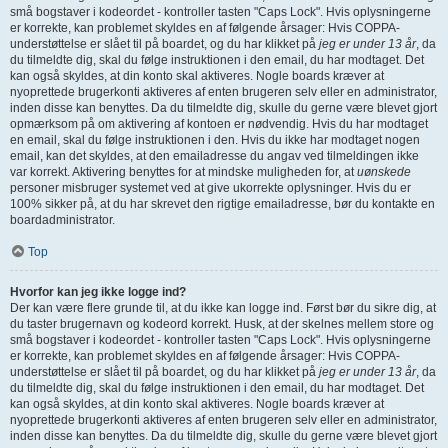
små bogstaver i kodeordet - kontroller tasten "Caps Lock". Hvis oplysningerne
er korrekte, kan problemet skyldes en af følgende årsager: Hvis COPPA-
understøttelse er slået til på boardet, og du har klikket på
jeg er under 13 år
, da
du tilmeldte dig, skal du følge instruktionen i den email, du har modtaget. Det
kan også skyldes, at din konto skal aktiveres. Nogle boards kræver at
nyoprettede brugerkonti aktiveres af enten brugeren selv eller en administrator,
inden disse kan benyttes. Da du tilmeldte dig, skulle du gerne være blevet gjort
opmærksom på om aktivering af kontoen er nødvendig. Hvis du har modtaget
en email, skal du følge instruktionen i den. Hvis du ikke har modtaget nogen
email, kan det skyldes, at den emailadresse du angav ved tilmeldingen ikke
var korrekt. Aktivering benyttes for at mindske muligheden for, at
uønskede
personer misbruger systemet ved at give ukorrekte oplysninger. Hvis du er
100% sikker på, at du har skrevet den rigtige emailadresse, bør du kontakte en
boardadministrator.
Top
Hvorfor kan jeg ikke logge ind?
Der kan være flere grunde til, at du ikke kan logge ind. Først bør du sikre dig, at
du taster brugernavn og kodeord korrekt. Husk, at der skelnes mellem store og
små bogstaver i kodeordet - kontroller tasten "Caps Lock". Hvis oplysningerne
er korrekte, kan problemet skyldes en af følgende årsager: Hvis COPPA-
understøttelse er slået til på boardet, og du har klikket på
jeg er under 13 år
, da
du tilmeldte dig, skal du følge instruktionen i den email, du har modtaget. Det
kan også skyldes, at din konto skal aktiveres. Nogle boards kræver at
nyoprettede brugerkonti aktiveres af enten brugeren selv eller en administrator,
inden disse kan benyttes. Da du tilmeldte dig, skulle du gerne være blevet gjort