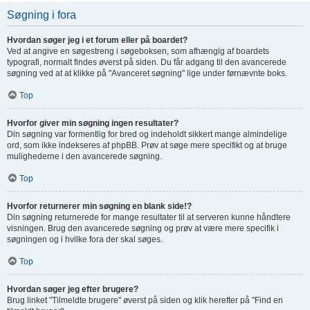
Søgning i fora
Hvordan søger jeg i et forum eller på boardet?
Ved at angive en søgestreng i søgeboksen, som afhængig af boardets
typografi, normalt findes øverst på siden. Du får adgang til den avancerede
søgning ved at at klikke på "Avanceret søgning" lige under førnævnte boks.
Top
Hvorfor giver min søgning ingen resultater?
Din søgning var formentlig for bred og indeholdt sikkert mange almindelige
ord, som ikke indekseres af phpBB. Prøv at søge mere specifikt og at bruge
mulighederne i den avancerede søgning.
Top
Hvorfor returnerer min søgning en blank side!?
Din søgning returnerede for mange resultater til at serveren kunne håndtere
visningen. Brug den avancerede søgning og prøv at være mere specifik i
søgningen og i hvilke fora der skal søges.
Top
Hvordan søger jeg efter brugere?
Brug linket "Tilmeldte brugere" øverst på siden og klik herefter på "Find en