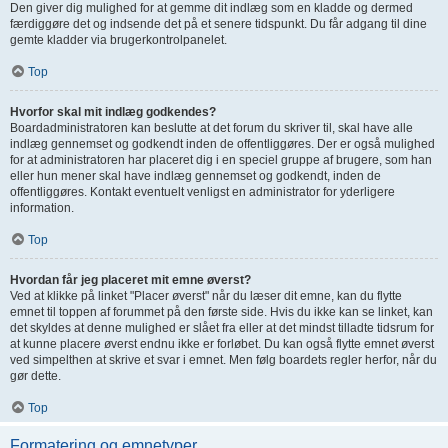
Den giver dig mulighed for at gemme dit indlæg som en kladde og dermed
færdiggøre det og indsende det på et senere tidspunkt. Du får adgang til dine
gemte kladder via brugerkontrolpanelet.
Top
Hvorfor skal mit indlæg godkendes?
Boardadministratoren kan beslutte at det forum du skriver til, skal have alle
indlæg gennemset og godkendt inden de offentliggøres. Der er også mulighed
for at administratoren har placeret dig i en speciel gruppe af brugere, som han
eller hun mener skal have indlæg gennemset og godkendt, inden de
offentliggøres. Kontakt eventuelt venligst en administrator for yderligere
information.
Top
Hvordan får jeg placeret mit emne øverst?
Ved at klikke på linket "Placer øverst" når du læser dit emne, kan du flytte
emnet til toppen af forummet på den første side. Hvis du ikke kan se linket, kan
det skyldes at denne mulighed er slået fra eller at det mindst tilladte tidsrum for
at kunne placere øverst endnu ikke er forløbet. Du kan også flytte emnet øverst
ved simpelthen at skrive et svar i emnet. Men følg boardets regler herfor, når du
gør dette.
Top
Formatering og emnetyper