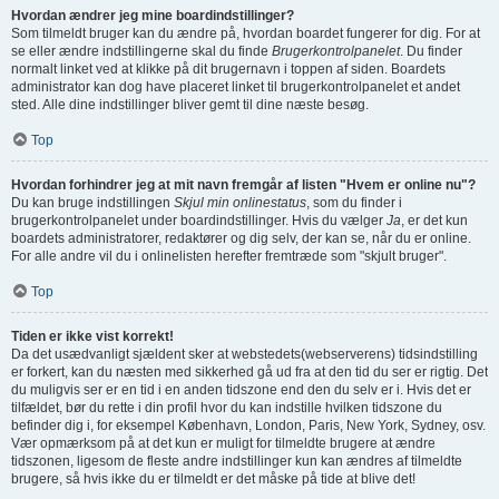
Hvordan ændrer jeg mine boardindstillinger?
Som tilmeldt bruger kan du ændre på, hvordan boardet fungerer for dig. For at
se eller ændre indstillingerne skal du finde
Brugerkontrolpanelet
. Du finder
normalt linket ved at klikke på dit brugernavn i toppen af siden. Boardets
administrator kan dog have placeret linket til brugerkontrolpanelet et andet
sted. Alle dine indstillinger bliver gemt til dine næste besøg.
Top
Hvordan forhindrer jeg at mit navn fremgår af listen "Hvem er online nu"?
Du kan bruge indstillingen
Skjul min onlinestatus
, som du finder i
brugerkontrolpanelet under boardindstillinger. Hvis du vælger
Ja
, er det kun
boardets administratorer, redaktører og dig selv, der kan se, når du er online.
For alle andre vil du i onlinelisten herefter fremtræde som "skjult bruger".
Top
Tiden er ikke vist korrekt!
Da det usædvanligt sjældent sker at webstedets(webserverens) tidsindstilling
er forkert, kan du næsten med sikkerhed gå ud fra at den tid du ser er rigtig. Det
du muligvis ser er en tid i en anden tidszone end den du selv er i. Hvis det er
tilfældet, bør du rette i din profil hvor du kan indstille hvilken tidszone du
befinder dig i, for eksempel København, London, Paris, New York, Sydney, osv.
Vær opmærksom på at det kun er muligt for tilmeldte brugere at ændre
tidszonen, ligesom de fleste andre indstillinger kun kan ændres af tilmeldte
brugere, så hvis ikke du er tilmeldt er det måske på tide at blive det!