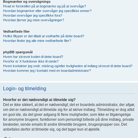
Bogmærker og overvågnings
Hvad er forskellen på at bogmærke og på at overvåge?
Hvordan bogmærker eller overvåger jeg specifikke emner?
Hvordan overvåger jeg specifikke fora?
Hvordan fjerner jeg mine overvågninger?
Vedhæftede filer
Hvilke filtyper er det tilladt at vedhæfte på dette board?
Hvordan finder jeg alle mine vedhæftede filer?
phpBB spørgsmål
Hvem har skrevet koden til dette board?
Hvorfor er X funktioner ikke til stede?
Hvem kontakter jeg vedr. misbrug og/eller lovligheden af indlæg skrevet til dette board?
Hvordan kommer jeg i kontakt med en boardadministrator?
Login- og tilmelding
Hvorfor er det nødvendigt at tilmelde sig?
Det er ikke sikkert, at det er nødvendigt; det er boardets administrator, der afgør,
om det er nødvendigt at tilmelde sig for at skrive indlæg. Tilmelding er dog altid
en god ide, da det giver adgang til flere muligheder, som ikke er tilgængelige
for anonyme brugere; funktioner som personligt billede på dine indlæg, private
beskeder, sende emails til andre tilmeldte brugere, brugergrupper osv. Det
anbefales derfor at tilmelde sig, og det tager kun et øjeblik.