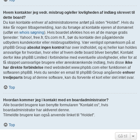
Top
Hvem kontakter jeg vedr. misbrug og/eller lovligheden af indlæg skrevet til
dette board?
Du kan kontakte enhver af administratorerne anført på siden "Holdet". Hvis du
ikke får nogen tilbagemelding, kan du forsøge at kontakte ejeren af domænet
(udfør en
whois søgning
). Hvis boardet afvikles hos en af de mange gratis
tjenester: Yahoo!, free.fr, f2s.com m.fl., bør du kontakte den pågældende
udbyders kundekontor eller misbrugsafdeling. Vær venligst opmærksom på at
phpBB Group
absolut ingen kontrol
har over indholdet, og ej heller kan holdes
ansvarlige for hvordan, hvor eller af hvem dette board bliver benyttet. Kontakt
derfor ikke phpBB Limited i forbindelse med eventuelle ulovligheder, eller for at
få stoppet uansvarlige brugere eller æreskrænkende indlæg, hvis disse
ikke
har direkte forbindelse
med webstedet www.phpbb.com eller funktionen af
softwaren phpBB. Hvis du sender en email til phpBB Group angående
enhver
tredjeparts
brug af denne software, kan du forvente et kort eller slet intet svar.
Top
Hvordan kommer jeg i kontakt med en boardadministrator?
Alle boardet brugere kan benytte formularen "Kontakt os", hvis
boardadministrator har aktiveret denne.
Tilmeldte brugere kan også anvende linket til "Holdet".
Top
Gå til