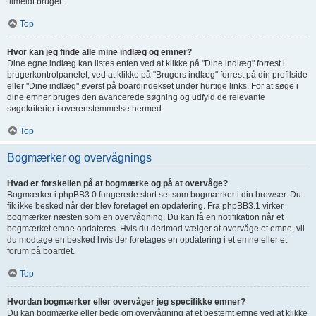
tilmeldt bruger".
Top
Hvor kan jeg finde alle mine indlæg og emner?
Dine egne indlæg kan listes enten ved at klikke på "Dine indlæg" forrest i
brugerkontrolpanelet, ved at klikke på "Brugers indlæg" forrest på din profilside
eller "Dine indlæg" øverst på boardindekset under hurtige links. For at søge i
dine emner bruges den avancerede søgning og udfyld de relevante
søgekriterier i overenstemmelse hermed.
Top
Bogmærker og overvågnings
Hvad er forskellen på at bogmærke og på at overvåge?
Bogmærker i phpBB3.0 fungerede stort set som bogmærker i din browser. Du
fik ikke besked når der blev foretaget en opdatering. Fra phpBB3.1 virker
bogmærker næsten som en overvågning. Du kan få en notifikation når et
bogmærket emne opdateres. Hvis du derimod vælger at overvåge et emne, vil
du modtage en besked hvis der foretages en opdatering i et emne eller et
forum på boardet.
Top
Hvordan bogmærker eller overvåger jeg specifikke emner?
Du kan bogmærke eller bede om overvågning af et bestemt emne ved at klikke