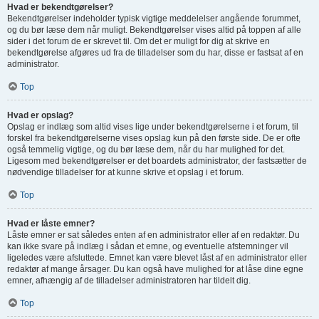
Hvad er bekendtgørelser?
Bekendtgørelser indeholder typisk vigtige meddelelser angående forummet,
og du bør læse dem når muligt. Bekendtgørelser vises altid på toppen af alle
sider i det forum de er skrevet til. Om det er muligt for dig at skrive en
bekendtgørelse afgøres ud fra de tilladelser som du har, disse er fastsat af en
administrator.
Top
Hvad er opslag?
Opslag er indlæg som altid vises lige under bekendtgørelserne i et forum, til
forskel fra bekendtgørelserne vises opslag kun på den første side. De er ofte
også temmelig vigtige, og du bør læse dem, når du har mulighed for det.
Ligesom med bekendtgørelser er det boardets administrator, der fastsætter de
nødvendige tilladelser for at kunne skrive et opslag i et forum.
Top
Hvad er låste emner?
Låste emner er sat således enten af en administrator eller af en redaktør. Du
kan ikke svare på indlæg i sådan et emne, og eventuelle afstemninger vil
ligeledes være afsluttede. Emnet kan være blevet låst af en administrator eller
redaktør af mange årsager. Du kan også have mulighed for at låse dine egne
emner, afhængig af de tilladelser administratoren har tildelt dig.
Top