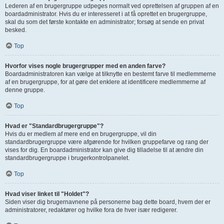
Lederen af en brugergruppe udpeges normalt ved oprettelsen af gruppen af en
boardadministrator. Hvis du er interesseret i at få oprettet en brugergruppe,
skal du som det første kontakte en administrator; forsøg at sende en privat
besked.
Top
Hvorfor vises nogle brugergrupper med en anden farve?
Boardadministratoren kan vælge at tilknytte en bestemt farve til medlemmerne
af en brugergruppe, for at gøre det enklere at identificere medlemmerne af
denne gruppe.
Top
Hvad er "Standardbrugergruppe"?
Hvis du er medlem af mere end en brugergruppe, vil din
standardbrugergruppe være afgørende for hvilken gruppefarve og rang der
vises for dig. En boardadministrator kan give dig tilladelse til at ændre din
standardbrugergruppe i brugerkontrolpanelet.
Top
Hvad viser linket til "Holdet"?
Siden viser dig brugernavnene på personerne bag dette board, hvem der er
administratorer, redaktører og hvilke fora de hver især redigerer.