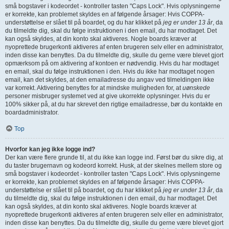
små bogstaver i kodeordet - kontroller tasten "Caps Lock". Hvis oplysningerne
er korrekte, kan problemet skyldes en af følgende årsager: Hvis COPPA-
understøttelse er slået til på boardet, og du har klikket på
jeg er under 13 år
, da
du tilmeldte dig, skal du følge instruktionen i den email, du har modtaget. Det
kan også skyldes, at din konto skal aktiveres. Nogle boards kræver at
nyoprettede brugerkonti aktiveres af enten brugeren selv eller en administrator,
inden disse kan benyttes. Da du tilmeldte dig, skulle du gerne være blevet gjort
opmærksom på om aktivering af kontoen er nødvendig. Hvis du har modtaget
en email, skal du følge instruktionen i den. Hvis du ikke har modtaget nogen
email, kan det skyldes, at den emailadresse du angav ved tilmeldingen ikke
var korrekt. Aktivering benyttes for at mindske muligheden for, at
uønskede
personer misbruger systemet ved at give ukorrekte oplysninger. Hvis du er
100% sikker på, at du har skrevet den rigtige emailadresse, bør du kontakte en
boardadministrator.
Top
Hvorfor kan jeg ikke logge ind?
Der kan være flere grunde til, at du ikke kan logge ind. Først bør du sikre dig, at
du taster brugernavn og kodeord korrekt. Husk, at der skelnes mellem store og
små bogstaver i kodeordet - kontroller tasten "Caps Lock". Hvis oplysningerne
er korrekte, kan problemet skyldes en af følgende årsager: Hvis COPPA-
understøttelse er slået til på boardet, og du har klikket på
jeg er under 13 år
, da
du tilmeldte dig, skal du følge instruktionen i den email, du har modtaget. Det
kan også skyldes, at din konto skal aktiveres. Nogle boards kræver at
nyoprettede brugerkonti aktiveres af enten brugeren selv eller en administrator,
inden disse kan benyttes. Da du tilmeldte dig, skulle du gerne være blevet gjort