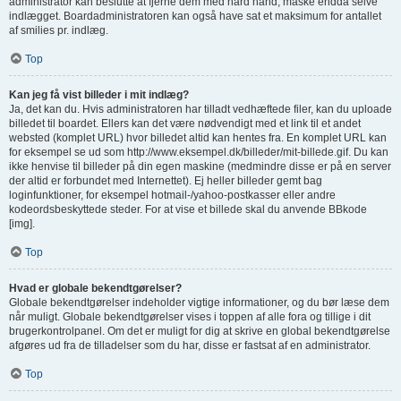
administrator kan beslutte at fjerne dem med hård hånd, måske endda selve
indlægget. Boardadministratoren kan også have sat et maksimum for antallet
af smilies pr. indlæg.
Top
Kan jeg få vist billeder i mit indlæg?
Ja, det kan du. Hvis administratoren har tilladt vedhæftede filer, kan du uploade
billedet til boardet. Ellers kan det være nødvendigt med et link til et andet
websted (komplet URL) hvor billedet altid kan hentes fra. En komplet URL kan
for eksempel se ud som http://www.eksempel.dk/billeder/mit-billede.gif. Du kan
ikke henvise til billeder på din egen maskine (medmindre disse er på en server
der altid er forbundet med Internettet). Ej heller billeder gemt bag
loginfunktioner, for eksempel hotmail-/yahoo-postkasser eller andre
kodeordsbeskyttede steder. For at vise et billede skal du anvende BBkode
[img].
Top
Hvad er globale bekendtgørelser?
Globale bekendtgørelser indeholder vigtige informationer, og du bør læse dem
når muligt. Globale bekendtgørelser vises i toppen af alle fora og tillige i dit
brugerkontrolpanel. Om det er muligt for dig at skrive en global bekendtgørelse
afgøres ud fra de tilladelser som du har, disse er fastsat af en administrator.
Top