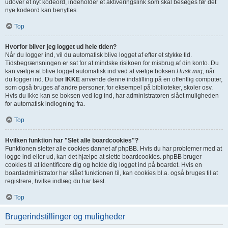
udover et nyt kodeord, indeholder et aktiveringslink som skal besøges før det
nye kodeord kan benyttes.
Top
Hvorfor bliver jeg logget ud hele tiden?
Når du logger ind, vil du automatisk blive logget af efter et stykke tid.
Tidsbegrænsningen er sat for at mindske risikoen for misbrug af din konto. Du
kan vælge at blive logget automatisk ind ved at vælge boksen
Husk mig
, når
du logger ind. Du bør
IKKE
anvende denne indstilling på en offentlig computer,
som også bruges af andre personer, for eksempel på biblioteker, skoler osv.
Hvis du ikke kan se boksen ved log ind, har administratoren slået muligheden
for automatisk indlogning fra.
Top
Hvilken funktion har "Slet alle boardcookies"?
Funktionen sletter alle cookies dannet af phpBB. Hvis du har problemer med at
logge ind eller ud, kan det hjælpe at slette boardcookies. phpBB bruger
cookies til at identificere dig og holde dig logget ind på boardet. Hvis en
boardadministrator har slået funktionen til, kan cookies bl.a. også bruges til at
registrere, hvilke indlæg du har læst.
Top
Brugerindstillinger og muligheder