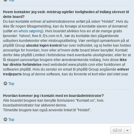
Top
Hvem kontakter jeg vedr. misbrug og/eller lovligheden af indlæg skrevet til
dette board?
Du kan kontakte enhver af administratorerne anført på siden "Holdet". Hvis du
ikke får nogen tilbagemelding, kan du forsøge at kontakte ejeren af domænet
(udfør en
whois søgning
). Hvis boardet afvikles hos en af de mange gratis
tjenester: Yahoo!, free.fr, f2s.com m.fl., bør du kontakte den pågældende
udbyders kundekontor eller misbrugsafdeling. Vær venligst opmærksom på at
phpBB Group
absolut ingen kontrol
har over indholdet, og ej heller kan holdes
ansvarlige for hvordan, hvor eller af hvem dette board bliver benyttet. Kontakt
derfor ikke phpBB Limited i forbindelse med eventuelle ulovligheder, eller for at
få stoppet uansvarlige brugere eller æreskrænkende indlæg, hvis disse
ikke
har direkte forbindelse
med webstedet www.phpbb.com eller funktionen af
softwaren phpBB. Hvis du sender en email til phpBB Group angående
enhver
tredjeparts
brug af denne software, kan du forvente et kort eller slet intet svar.
Top
Hvordan kommer jeg i kontakt med en boardadministrator?
Alle boardet brugere kan benytte formularen "Kontakt os", hvis
boardadministrator har aktiveret denne.
Tilmeldte brugere kan også anvende linket til "Holdet".
Top
Gå til