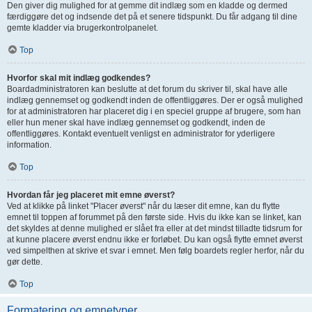
Den giver dig mulighed for at gemme dit indlæg som en kladde og dermed
færdiggøre det og indsende det på et senere tidspunkt. Du får adgang til dine
gemte kladder via brugerkontrolpanelet.
Top
Hvorfor skal mit indlæg godkendes?
Boardadministratoren kan beslutte at det forum du skriver til, skal have alle
indlæg gennemset og godkendt inden de offentliggøres. Der er også mulighed
for at administratoren har placeret dig i en speciel gruppe af brugere, som han
eller hun mener skal have indlæg gennemset og godkendt, inden de
offentliggøres. Kontakt eventuelt venligst en administrator for yderligere
information.
Top
Hvordan får jeg placeret mit emne øverst?
Ved at klikke på linket "Placer øverst" når du læser dit emne, kan du flytte
emnet til toppen af forummet på den første side. Hvis du ikke kan se linket, kan
det skyldes at denne mulighed er slået fra eller at det mindst tilladte tidsrum for
at kunne placere øverst endnu ikke er forløbet. Du kan også flytte emnet øverst
ved simpelthen at skrive et svar i emnet. Men følg boardets regler herfor, når du
gør dette.
Top
Formatering og emnetyper