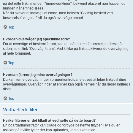
på det rette link i menuen "Emneværktøjer", bekvemt placeret nær toppen og
bunden når emnet læses.
Når du skriver et indlæg i et emne, med boksen "Giv mig besked ved
besvarelse" vinget af, vil du også overvåge emnet.
Top
Hvordan overvåger jeg specifikke fora?
For at overvåge et bestemt forum, kan du, når du er i forummet, nederst på
siden, se et link "Overvåg forum". Ved klikke på linket aktiverer du overvågning
af hele forummet.
Top
Hvordan fjerner jeg mine overvågninger?
Du kan fjerne overvågninger i brugerkontrolpanelet ved at følge linket til dine
overvågninger. Overvågninger af emner kan også fjernes når du læser indlæg i
disse.
Top
Vedhæftede filer
Hvilke filtyper er det tilladt at vedhæfte på dette board?
En boardadministrator kan tillade og forbyde bestemte filtyper. Hvis du er
usikker på hvilke typer der kan uploades, kan du kontakte