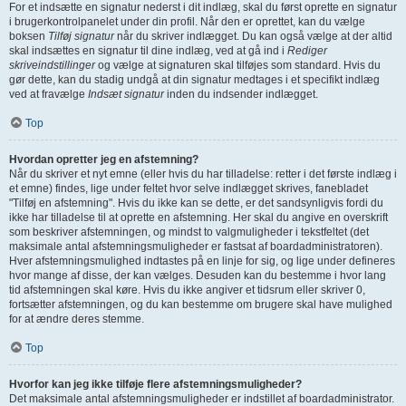
For et indsætte en signatur nederst i dit indlæg, skal du først oprette en signatur
i brugerkontrolpanelet under din profil. Når den er oprettet, kan du vælge
boksen
Tilføj signatur
når du skriver indlægget. Du kan også vælge at der altid
skal indsættes en signatur til dine indlæg, ved at gå ind i
Rediger
skriveindstillinger
og vælge at signaturen skal tilføjes som standard. Hvis du
gør dette, kan du stadig undgå at din signatur medtages i et specifikt indlæg
ved at fravælge
Indsæt signatur
inden du indsender indlægget.
Top
Hvordan opretter jeg en afstemning?
Når du skriver et nyt emne (eller hvis du har tilladelse: retter i det første indlæg i
et emne) findes, lige under feltet hvor selve indlægget skrives, fanebladet
"Tilføj en afstemning". Hvis du ikke kan se dette, er det sandsynligvis fordi du
ikke har tilladelse til at oprette en afstemning. Her skal du angive en overskrift
som beskriver afstemningen, og mindst to valgmuligheder i tekstfeltet (det
maksimale antal afstemningsmuligheder er fastsat af boardadministratoren).
Hver afstemningsmulighed indtastes på en linje for sig, og lige under defineres
hvor mange af disse, der kan vælges. Desuden kan du bestemme i hvor lang
tid afstemningen skal køre. Hvis du ikke angiver et tidsrum eller skriver 0,
fortsætter afstemningen, og du kan bestemme om brugere skal have mulighed
for at ændre deres stemme.
Top
Hvorfor kan jeg ikke tilføje flere afstemningsmuligheder?
Det maksimale antal afstemningsmuligheder er indstillet af boardadministrator.