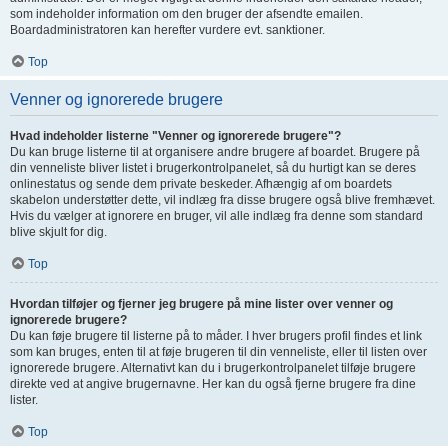
som indeholder information om den bruger der afsendte emailen.
Boardadministratoren kan herefter vurdere evt. sanktioner.
Top
Venner og ignorerede brugere
Hvad indeholder listerne "Venner og ignorerede brugere"?
Du kan bruge listerne til at organisere andre brugere af boardet. Brugere på
din venneliste bliver listet i brugerkontrolpanelet, så du hurtigt kan se deres
onlinestatus og sende dem private beskeder. Afhængig af om boardets
skabelon understøtter dette, vil indlæg fra disse brugere også blive fremhævet.
Hvis du vælger at ignorere en bruger, vil alle indlæg fra denne som standard
blive skjult for dig.
Top
Hvordan tilføjer og fjerner jeg brugere på mine lister over venner og
ignorerede brugere?
Du kan føje brugere til listerne på to måder. I hver brugers profil findes et link
som kan bruges, enten til at føje brugeren til din venneliste, eller til listen over
ignorerede brugere. Alternativt kan du i brugerkontrolpanelet tilføje brugere
direkte ved at angive brugernavne. Her kan du også fjerne brugere fra dine
lister.
Top