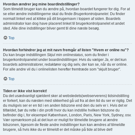
Hvordan ændrer jeg mine boardindstillinger?
Som tilmeldt bruger kan du ændre på, hvordan boardet fungerer for dig. For at
se eller ændre indstillingerne skal du finde
Brugerkontrolpanelet
. Du finder
normalt linket ved at klikke på dit brugernavn i toppen af siden. Boardets
administrator kan dog have placeret linket til brugerkontrolpanelet et andet
sted. Alle dine indstillinger bliver gemt til dine næste besøg.
Top
Hvordan forhindrer jeg at mit navn fremgår af listen "Hvem er online nu"?
Du kan bruge indstillingen
Skjul min onlinestatus
, som du finder i
brugerkontrolpanelet under boardindstillinger. Hvis du vælger
Ja
, er det kun
boardets administratorer, redaktører og dig selv, der kan se, når du er online.
For alle andre vil du i onlinelisten herefter fremtræde som "skjult bruger".
Top
Tiden er ikke vist korrekt!
Da det usædvanligt sjældent sker at webstedets(webserverens) tidsindstilling
er forkert, kan du næsten med sikkerhed gå ud fra at den tid du ser er rigtig. Det
du muligvis ser er en tid i en anden tidszone end den du selv er i. Hvis det er
tilfældet, bør du rette i din profil hvor du kan indstille hvilken tidszone du
befinder dig i, for eksempel København, London, Paris, New York, Sydney, osv.
Vær opmærksom på at det kun er muligt for tilmeldte brugere at ændre
tidszonen, ligesom de fleste andre indstillinger kun kan ændres af tilmeldte
brugere, så hvis ikke du er tilmeldt er det måske på tide at blive det!