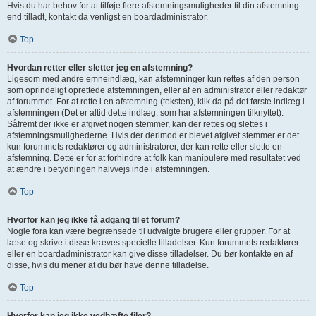
Hvis du har behov for at tilføje flere afstemningsmuligheder til din afstemning
end tilladt, kontakt da venligst en boardadministrator.
Top
Hvordan retter eller sletter jeg en afstemning?
Ligesom med andre emneindlæg, kan afstemninger kun rettes af den person
som oprindeligt oprettede afstemningen, eller af en administrator eller redaktør
af forummet. For at rette i en afstemning (teksten), klik da på det første indlæg i
afstemningen (Det er altid dette indlæg, som har afstemningen tilknyttet).
Såfremt der ikke er afgivet nogen stemmer, kan der rettes og slettes i
afstemningsmulighederne. Hvis der derimod er blevet afgivet stemmer er det
kun forummets redaktører og administratorer, der kan rette eller slette en
afstemning. Dette er for at forhindre at folk kan manipulere med resultatet ved
at ændre i betydningen halvvejs inde i afstemningen.
Top
Hvorfor kan jeg ikke få adgang til et forum?
Nogle fora kan være begrænsede til udvalgte brugere eller grupper. For at
læse og skrive i disse kræves specielle tilladelser. Kun forummets redaktører
eller en boardadministrator kan give disse tilladelser. Du bør kontakte en af
disse, hvis du mener at du bør have denne tilladelse.
Top