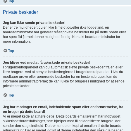
Top
Private beskeder
Jeg kan ikke sende private beskeder!
Der er tre muligheder; du er ikke tilmeldt og/eller ikke logget ind, en
boardadministrator har generelt slået private beskeder fra på dette board eller
har specifikt fjernet denne mulighed for dig. Kontakt boardadministrator for
mere information.
Top
Jeg bliver ved med at få uønskede private beskeder!
I brugerkontrolpanelet kan du automatisk slette private beskeder fra en eller
flere brugere, ved at benytte beskedreglerne i brugerkontrolpanelet. Hvis du
modtager grove eller generende beskeder fra en bestemt bruger, kan du
informere administratorerne; de kan lukke for brugeres mulighed for at sende
private beskeder.
Top
Jeg har modtaget en email, indeholdende spam eller en fornærmelse, fra
en bruger på dette board!
Vi er meget kede af at høre dette. Dette boards emailsystem har indbygget
sikkerhedsforanstaltninger, som hjælper med til at identificere brugere, der
sender den slags indhold. Du bør sende en kopi af emailen til dette boards
administrator. Der er meget vigtigt at denne indeholder den såkaldte header,