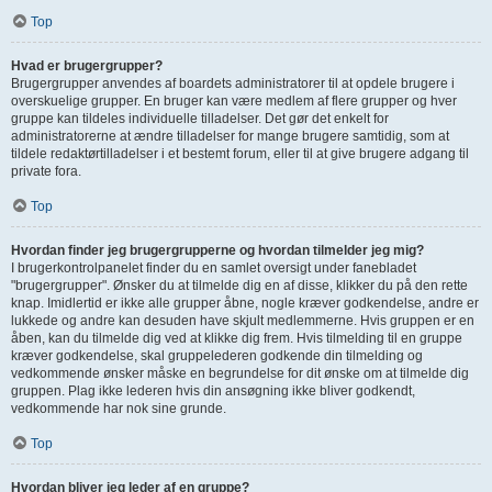
Top
Hvad er brugergrupper?
Brugergrupper anvendes af boardets administratorer til at opdele brugere i
overskuelige grupper. En bruger kan være medlem af flere grupper og hver
gruppe kan tildeles individuelle tilladelser. Det gør det enkelt for
administratorerne at ændre tilladelser for mange brugere samtidig, som at
tildele redaktørtilladelser i et bestemt forum, eller til at give brugere adgang til
private fora.
Top
Hvordan finder jeg brugergrupperne og hvordan tilmelder jeg mig?
I brugerkontrolpanelet finder du en samlet oversigt under fanebladet
"brugergrupper". Ønsker du at tilmelde dig en af disse, klikker du på den rette
knap. Imidlertid er ikke alle grupper åbne, nogle kræver godkendelse, andre er
lukkede og andre kan desuden have skjult medlemmerne. Hvis gruppen er en
åben, kan du tilmelde dig ved at klikke dig frem. Hvis tilmelding til en gruppe
kræver godkendelse, skal gruppelederen godkende din tilmelding og
vedkommende ønsker måske en begrundelse for dit ønske om at tilmelde dig
gruppen. Plag ikke lederen hvis din ansøgning ikke bliver godkendt,
vedkommende har nok sine grunde.
Top
Hvordan bliver jeg leder af en gruppe?