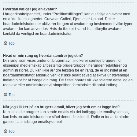
Hvordan vælger jeg en avatar?
I brugerkontrolpanelet, under "Profilindstillinger", kan du tilføje en avatar med
en af de fire muligheder: Gravatar, Galleri, Fjern eller Upload. Det er
boardadministrator der aktiverer brugen af avatarer og bestemmer hvilke typer
avatarer der kan anvendes. Hvis du ikke er i stand til at tilknytte avatarer,
kontakt da venligst en boardadministrator.
Top
Hvad er min rang og hvordan ændrer jeg den?
Din rang, som vises under dit brugernavn, indikerer særlige brugere, for
eksempel medlemskab af bestemte brugergrupper, herunder redaktører og
administratorer. Du kan ikke ændre teksten for en rang, de er indstillet af en
boardadministrator. Misbrug venligst ikke boardet ved at skrive unødvendige
indlæg blot for at forøge din rang. De fleste boards vil ikke tolerere dette, og en
redaktør eller administrator vil simpelthen formindske dit antal indlæg.
Top
Når jeg klikker på en brugers email, bliver jeg bedt om at logge ind?
Kun tilmeldte brugere kan sende emails via det indbyggede emailsystem, og
kun hvis en administrator har slået denne funktion til. Dette er for at forhindre
gæster i at misbruge emailsystemet.
Top