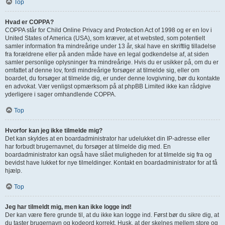
Top
Hvad er COPPA?
COPPA står for Child Online Privacy and Protection Act of 1998 og er en lov i
United States of America (USA), som kræver, at et websted, som potentielt
samler information fra mindreårige under 13 år, skal have en skriftlig tilladelse
fra forældrene eller på anden måde have en legal godkendelse af, at siden
samler personlige oplysninger fra mindreårige. Hvis du er usikker på, om du er
omfattet af denne lov, fordi mindreårige forsøger at tilmelde sig, eller om
boardet, du forsøger at tilmelde dig, er under denne lovgivning, bør du kontakte
en advokat. Vær venligst opmærksom på at phpBB Limited ikke kan rådgive
yderligere i sager omhandlende COPPA.
Top
Hvorfor kan jeg ikke tilmelde mig?
Det kan skyldes at en boardadministrator har udelukket din IP-adresse eller
har forbudt brugernavnet, du forsøger at tilmelde dig med. En
boardadministrator kan også have slået muligheden for at tilmelde sig fra og
bevidst have lukket for nye tilmeldinger. Kontakt en boardadministrator for at få
hjælp.
Top
Jeg har tilmeldt mig, men kan ikke logge ind!
Der kan være flere grunde til, at du ikke kan logge ind. Først bør du sikre dig, at
du taster brugernavn og kodeord korrekt. Husk, at der skelnes mellem store og