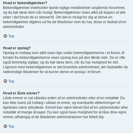
Hvad er bekendtgørelser?
Bekendtgørelser indeholder typisk vigtige meddelelser angående forummet,
og du bør læse dem når muligt. Bekendtgørelser vises altid på toppen af alle
sider i det forum de er skrevet til. Om det er muligt for dig at skrive en
bekendtgørelse afgøres ud fra de tilladelser som du har, disse er fastsat af en
administrator.
Top
Hvad er opslag?
Opslag er indlæg som altid vises lige under bekendtgørelserne i et forum, til
forskel fra bekendtgørelserne vises opslag kun på den første side. De er ofte
også temmelig vigtige, og du bør læse dem, når du har mulighed for det.
Ligesom med bekendtgørelser er det boardets administrator, der fastsætter de
nødvendige tilladelser for at kunne skrive et opslag i et forum.
Top
Hvad er låste emner?
Låste emner er sat således enten af en administrator eller af en redaktør. Du
kan ikke svare på indlæg i sådan et emne, og eventuelle afstemninger vil
ligeledes være afsluttede. Emnet kan være blevet låst af en administrator eller
redaktør af mange årsager. Du kan også have mulighed for at låse dine egne
emner, afhængig af de tilladelser administratoren har tildelt dig.
Top