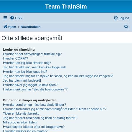
Team TrainSim
OSS
Log ind
S
Hjem
Boardindeks
ø
Ofte stillede spørgsmål
g
Login- og tilmelding
Hvorfor er det nødvendigt at tilmelde sig?
Hvad er COPPA?
Hvorfor kan jeg ikke tilmelde mig?
Jeg har tilmeldt mig, men kan ikke logge ind!
Hvorfor kan jeg ikke logge ind?
Jeg har tilmeldt mig for et stykke tid siden, og kan nu ikke logge ind længere?!
Jeg har glemt mit kodeord!
Hvorfor bliver jeg logget ud hele tiden?
Hvilken funktion har "Slet alle boardcookies"?
Brugerindstillinger og muligheder
Hvordan ændrer jeg mine boardindstillinger?
Hvordan forhindrer jeg at mit navn fremgår af listen "Hvem er online nu"?
Tiden er ikke vist korrekt!
Jeg har ændret tidszonen og tiden er stadig forkert!
Mit sprog er ikke i listen!
Hvad betyder billedet efter mit brugernavn?
Hvordan vælger jeg en avatar?