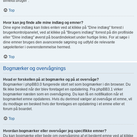
tilmeldt bruger".
Top
Hvor kan jeg finde alle mine indlæg og emner?
Dine egne indlæg kan listes enten ved at klikke på "Dine indlæg" forrest i
brugerkontrolpanelet, ved at klikke på "Brugers indlæg" forrest på din profilside
eller "Dine indlæg" øverst på boardindekset under hurtige links. For at søge i
dine emner bruges den avancerede søgning og udfyld de relevante
søgekriterier i overenstemmelse hermed.
Top
Bogmærker og overvågnings
Hvad er forskellen på at bogmærke og på at overvåge?
Bogmærker i phpBB3.0 fungerede stort set som bogmærker i din browser. Du
fik ikke besked når der blev foretaget en opdatering. Fra phpBB3.1 virker
bogmærker næsten som en overvågning. Du kan få en notifikation når et
bogmærket emne opdateres. Hvis du derimod vælger at overvåge et emne, vil
du modtage en besked hvis der foretages en opdatering i et emne eller et
forum på boardet.
Top
Hvordan bogmærker eller overvåger jeg specifikke emner?
Du kan bogmærke eller bede om overvågning af et bestemt emne ved at klikke