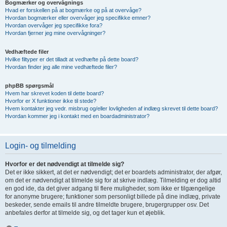
Bogmærker og overvågnings
Hvad er forskellen på at bogmærke og på at overvåge?
Hvordan bogmærker eller overvåger jeg specifikke emner?
Hvordan overvåger jeg specifikke fora?
Hvordan fjerner jeg mine overvågninger?
Vedhæftede filer
Hvilke filtyper er det tilladt at vedhæfte på dette board?
Hvordan finder jeg alle mine vedhæftede filer?
phpBB spørgsmål
Hvem har skrevet koden til dette board?
Hvorfor er X funktioner ikke til stede?
Hvem kontakter jeg vedr. misbrug og/eller lovligheden af indlæg skrevet til dette board?
Hvordan kommer jeg i kontakt med en boardadministrator?
Login- og tilmelding
Hvorfor er det nødvendigt at tilmelde sig?
Det er ikke sikkert, at det er nødvendigt; det er boardets administrator, der afgør,
om det er nødvendigt at tilmelde sig for at skrive indlæg. Tilmelding er dog altid
en god ide, da det giver adgang til flere muligheder, som ikke er tilgængelige
for anonyme brugere; funktioner som personligt billede på dine indlæg, private
beskeder, sende emails til andre tilmeldte brugere, brugergrupper osv. Det
anbefales derfor at tilmelde sig, og det tager kun et øjeblik.