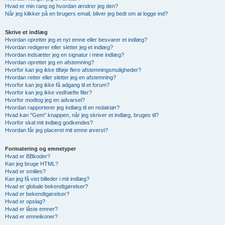
Hvad er min rang og hvordan ændrer jeg den?
Når jeg klikker på en brugers email, bliver jeg bedt om at logge ind?
Skrive et indlæg
Hvordan opretter jeg et nyt emne eller besvarer et indlæg?
Hvordan redigerer eller sletter jeg et indlæg?
Hvordan indsætter jeg en signatur i mine indlæg?
Hvordan opretter jeg en afstemning?
Hvorfor kan jeg ikke tilføje flere afstemningsmuligheder?
Hvordan retter eller sletter jeg en afstemning?
Hvorfor kan jeg ikke få adgang til et forum?
Hvorfor kan jeg ikke vedhæfte filer?
Hvorfor modtog jeg en advarsel?
Hvordan rapporterer jeg indlæg til en redaktør?
Hvad kan "Gem" knappen, når jeg skriver et indlæg, bruges til?
Hvorfor skal mit indlæg godkendes?
Hvordan får jeg placeret mit emne øverst?
Formatering og emnetyper
Hvad er BBkoder?
Kan jeg bruge HTML?
Hvad er smilies?
Kan jeg få vist billeder i mit indlæg?
Hvad er globale bekendtgørelser?
Hvad er bekendtgørelser?
Hvad er opslag?
Hvad er låste emner?
Hvad er emneikoner?