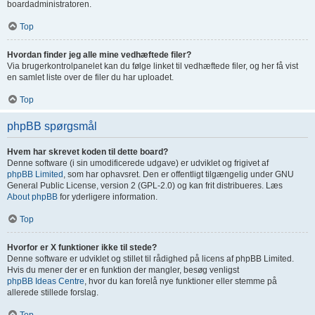
boardadministratoren.
Top
Hvordan finder jeg alle mine vedhæftede filer?
Via brugerkontrolpanelet kan du følge linket til vedhæftede filer, og her få vist
en samlet liste over de filer du har uploadet.
Top
phpBB spørgsmål
Hvem har skrevet koden til dette board?
Denne software (i sin umodificerede udgave) er udviklet og frigivet af
phpBB Limited
, som har ophavsret. Den er offentligt tilgængelig under GNU
General Public License, version 2 (GPL-2.0) og kan frit distribueres. Læs
About phpBB
for yderligere information.
Top
Hvorfor er X funktioner ikke til stede?
Denne software er udviklet og stillet til rådighed på licens af phpBB Limited.
Hvis du mener der er en funktion der mangler, besøg venligst
phpBB Ideas Centre
, hvor du kan forelå nye funktioner eller stemme på
allerede stillede forslag.