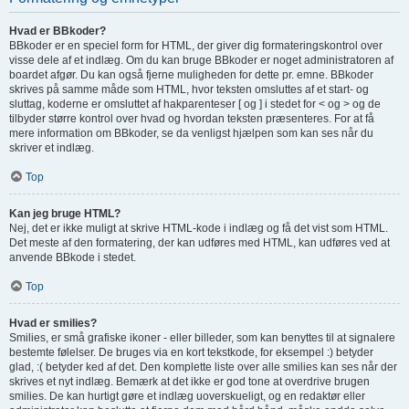
Hvad er BBkoder?
BBkoder er en speciel form for HTML, der giver dig formateringskontrol over
visse dele af et indlæg. Om du kan bruge BBkoder er noget administratoren af
boardet afgør. Du kan også fjerne muligheden for dette pr. emne. BBkoder
skrives på samme måde som HTML, hvor teksten omsluttes af et start- og
sluttag, koderne er omsluttet af hakparenteser [ og ] i stedet for < og > og de
tilbyder større kontrol over hvad og hvordan teksten præsenteres. For at få
mere information om BBkoder, se da venligst hjælpen som kan ses når du
skriver et indlæg.
Top
Kan jeg bruge HTML?
Nej, det er ikke muligt at skrive HTML-kode i indlæg og få det vist som HTML.
Det meste af den formatering, der kan udføres med HTML, kan udføres ved at
anvende BBkode i stedet.
Top
Hvad er smilies?
Smilies, er små grafiske ikoner - eller billeder, som kan benyttes til at signalere
bestemte følelser. De bruges via en kort tekstkode, for eksempel :) betyder
glad, :( betyder ked af det. Den komplette liste over alle smilies kan ses når der
skrives et nyt indlæg. Bemærk at det ikke er god tone at overdrive brugen
smilies. De kan hurtigt gøre et indlæg uoverskueligt, og en redaktør eller