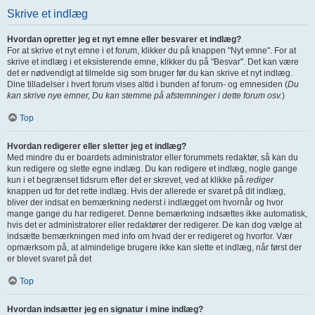
Skrive et indlæg
Hvordan opretter jeg et nyt emne eller besvarer et indlæg?
For at skrive et nyt emne i et forum, klikker du på knappen "Nyt emne". For at
skrive et indlæg i et eksisterende emne, klikker du på "Besvar". Det kan være
det er nødvendigt at tilmelde sig som bruger før du kan skrive et nyt indlæg.
Dine tilladelser i hvert forum vises altid i bunden af forum- og emnesiden (
Du
kan skrive nye emner, Du kan stemme på afstemninger i dette forum osv.
)
Top
Hvordan redigerer eller sletter jeg et indlæg?
Med mindre du er boardets administrator eller forummets redaktør, så kan du
kun redigere og slette egne indlæg. Du kan redigere et indlæg, nogle gange
kun i et begrænset tidsrum efter det er skrevet, ved at klikke på
rediger
knappen ud for det rette indlæg. Hvis der allerede er svaret på dit indlæg,
bliver der indsat en bemærkning nederst i indlægget om hvornår og hvor
mange gange du har redigeret. Denne bemærkning indsættes ikke automatisk,
hvis det er administratorer eller redaktører der redigerer. De kan dog vælge at
indsætte bemærkningen med info om hvad der er redigeret og hvorfor. Vær
opmærksom på, at almindelige brugere ikke kan slette et indlæg, når først der
er blevet svaret på det
Top
Hvordan indsætter jeg en signatur i mine indlæg?