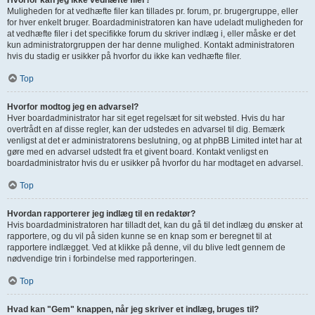
Hvorfor kan jeg ikke vedhæfte filer?
Muligheden for at vedhæfte filer kan tillades pr. forum, pr. brugergruppe, eller
for hver enkelt bruger. Boardadministratoren kan have udeladt muligheden for
at vedhæfte filer i det specifikke forum du skriver indlæg i, eller måske er det
kun administratorgruppen der har denne mulighed. Kontakt administratoren
hvis du stadig er usikker på hvorfor du ikke kan vedhæfte filer.
Top
Hvorfor modtog jeg en advarsel?
Hver boardadministrator har sit eget regelsæt for sit websted. Hvis du har
overtrådt en af disse regler, kan der udstedes en advarsel til dig. Bemærk
venligst at det er administratorens beslutning, og at phpBB Limited intet har at
gøre med en advarsel udstedt fra et givent board. Kontakt venligst en
boardadministrator hvis du er usikker på hvorfor du har modtaget en advarsel.
Top
Hvordan rapporterer jeg indlæg til en redaktør?
Hvis boardadministratoren har tilladt det, kan du gå til det indlæg du ønsker at
rapportere, og du vil på siden kunne se en knap som er beregnet til at
rapportere indlægget. Ved at klikke på denne, vil du blive ledt gennem de
nødvendige trin i forbindelse med rapporteringen.
Top
Hvad kan "Gem" knappen, når jeg skriver et indlæg, bruges til?