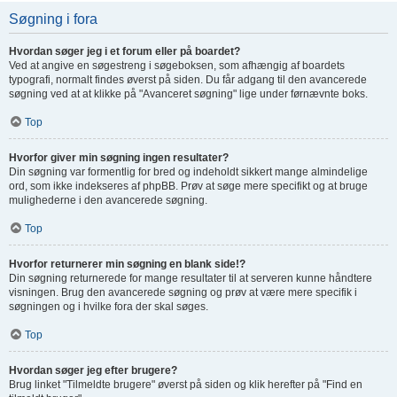
Søgning i fora
Hvordan søger jeg i et forum eller på boardet?
Ved at angive en søgestreng i søgeboksen, som afhængig af boardets
typografi, normalt findes øverst på siden. Du får adgang til den avancerede
søgning ved at at klikke på "Avanceret søgning" lige under førnævnte boks.
Top
Hvorfor giver min søgning ingen resultater?
Din søgning var formentlig for bred og indeholdt sikkert mange almindelige
ord, som ikke indekseres af phpBB. Prøv at søge mere specifikt og at bruge
mulighederne i den avancerede søgning.
Top
Hvorfor returnerer min søgning en blank side!?
Din søgning returnerede for mange resultater til at serveren kunne håndtere
visningen. Brug den avancerede søgning og prøv at være mere specifik i
søgningen og i hvilke fora der skal søges.
Top
Hvordan søger jeg efter brugere?
Brug linket "Tilmeldte brugere" øverst på siden og klik herefter på "Find en