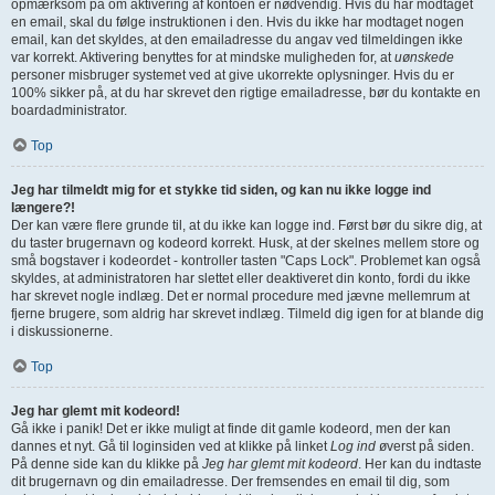
opmærksom på om aktivering af kontoen er nødvendig. Hvis du har modtaget
en email, skal du følge instruktionen i den. Hvis du ikke har modtaget nogen
email, kan det skyldes, at den emailadresse du angav ved tilmeldingen ikke
var korrekt. Aktivering benyttes for at mindske muligheden for, at
uønskede
personer misbruger systemet ved at give ukorrekte oplysninger. Hvis du er
100% sikker på, at du har skrevet den rigtige emailadresse, bør du kontakte en
boardadministrator.
Top
Jeg har tilmeldt mig for et stykke tid siden, og kan nu ikke logge ind
længere?!
Der kan være flere grunde til, at du ikke kan logge ind. Først bør du sikre dig, at
du taster brugernavn og kodeord korrekt. Husk, at der skelnes mellem store og
små bogstaver i kodeordet - kontroller tasten "Caps Lock". Problemet kan også
skyldes, at administratoren har slettet eller deaktiveret din konto, fordi du ikke
har skrevet nogle indlæg. Det er normal procedure med jævne mellemrum at
fjerne brugere, som aldrig har skrevet indlæg. Tilmeld dig igen for at blande dig
i diskussionerne.
Top
Jeg har glemt mit kodeord!
Gå ikke i panik! Det er ikke muligt at finde dit gamle kodeord, men der kan
dannes et nyt. Gå til loginsiden ved at klikke på linket
Log ind
øverst på siden.
På denne side kan du klikke på
Jeg har glemt mit kodeord
. Her kan du indtaste
dit brugernavn og din emailadresse. Der fremsendes en email til dig, som