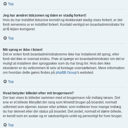
Top
Jeg har ændret tidszonen og tiden er stadig forkert!
Hvis du har indstillet tidszone korrekt og klokkeslæt stadig vises forkert, er det
fordi serverens ur er indstillet forkert. Kontakt venligst en boardadministrator for
at få fejlen korrigeret.
Top
Mit sprog er ikke i listen!
Det er enten fordi boardadministratorerne ikke har installeret dit sprog, eller
fordi det ikke er oversat endnu. Prøv at spørge en boardadministrator om det er
muligt at installere den sprogpakke som du har brug for. Hvis den ikke
eksisterer er du velkommen til selv at foretage oversættelsen. Mere information
om hvordan dette gøres findes på
phpBB Group
's websted.
Top
Hvad betyder billedet efter mit brugernavn?
Der kan vises to billeder sammen med et brugernavn når indlæg læses. Det
ene er et billede tilknyttet din rang som tilmeldt bruger på boardet, normalt
udformet som stjerner, kasser eller prikker, som indikerer hvor mange indlæg
du har skrevet eller din status på boardet. Det andet, normalt et større billede,
er kendt som en avatar og er sædvanligvis unikt og personligt for hver bruger.
Top