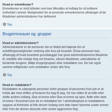
Hvad er emneikoner?
Emneikoner er små billeder som kan tilknyttes et indlæg for at indikere
indholdet i emnet. Muligheden for at anvende emneikonerne afhænger af de
tilladelser administratoren har defineret.
Top
Brugerniveauer og -grupper
Hvad er administratorer?
Administratorer er de personer der er tildelt det højeste trin af
indstillingsmuligheder omkring alle fora på boardet. Disse personer kan,
afhængig af hvad boardets grundlægger har givet administratorerne tilladelse
til, indstille alle mulige ting om foraene, såsom tilladelser, udelukkelse af
bestemte brugere, tilføje brugergrupper eller redaktører osv. De har også
samme rettigheder som redaktører under alle fora.
Top
Hvad er redaktører?
Redaktører er udpegede personer (eller grupper af personer) hvis job er at
holde øje med driften af foraene fra dag til dag. De har retten til at rette eller
slette andres indlæg, låse et emne eller låse et emne op igen, flytte eller dele
et emne i forummet som de er redaktører for. I almindelighed er redaktørens
opgave at forhindre at folk skriver indlæg som
ikke hører hjemme under emnet
eller hvis de skriver absurde eller andre aggressive ting.