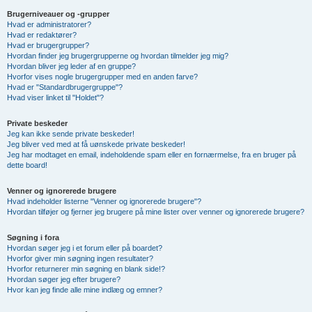
Brugerniveauer og -grupper
Hvad er administratorer?
Hvad er redaktører?
Hvad er brugergrupper?
Hvordan finder jeg brugergrupperne og hvordan tilmelder jeg mig?
Hvordan bliver jeg leder af en gruppe?
Hvorfor vises nogle brugergrupper med en anden farve?
Hvad er "Standardbrugergruppe"?
Hvad viser linket til "Holdet"?
Private beskeder
Jeg kan ikke sende private beskeder!
Jeg bliver ved med at få uønskede private beskeder!
Jeg har modtaget en email, indeholdende spam eller en fornærmelse, fra en bruger på
dette board!
Venner og ignorerede brugere
Hvad indeholder listerne "Venner og ignorerede brugere"?
Hvordan tilføjer og fjerner jeg brugere på mine lister over venner og ignorerede brugere?
Søgning i fora
Hvordan søger jeg i et forum eller på boardet?
Hvorfor giver min søgning ingen resultater?
Hvorfor returnerer min søgning en blank side!?
Hvordan søger jeg efter brugere?
Hvor kan jeg finde alle mine indlæg og emner?