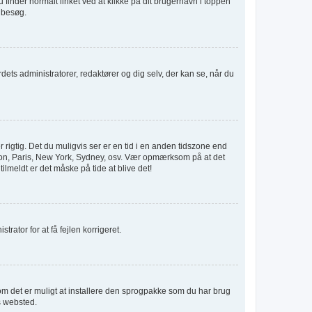
u finder normalt linket ved at klikke på dit brugernavn i toppen
e besøg.
rdets administratorer, redaktører og dig selv, der kan se, når du
 rigtig. Det du muligvis ser er en tid i en anden tidszone end
London, Paris, New York, Sydney, osv. Vær opmærksom på at det
ilmeldt er det måske på tide at blive det!
trator for at få fejlen korrigeret.
r om det er muligt at installere den sprogpakke som du har brug
s websted.