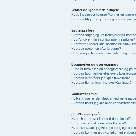
Venner og ignorerede brugere
Hvad indeholder listerne "Venner og ignore
Hvordan tilføjer og fjerner jeg brugere på m
Søgning i fora
Hvordan søger jeg i et forum eller på board
Hvorfor giver min søgning ingen resultater?
Hvorfor returnerer min søgning en blank sid
Hvordan søger jeg efter brugere?
Hvor kan jeg finde alle mine indlæg og emn
Bogmærker og overvågnings
Hvad er forskellen på at bogmærke og på a
Hvordan bogmærker eller overvåger jeg sp
Hvordan overvåger jeg specifikke fora?
Hvordan fjerner jeg mine overvågninger?
Vedhæftede filer
Hvilke filtyper er det tilladt at vedhæfte på 
Hvordan finder jeg alle mine vedhæftede file
phpBB spørgsmål
Hvem har skrevet koden til dette board?
Hvorfor er X funktioner ikke til stede?
Hvem kontakter jeg vedr. misbrug og/eller lo
Hvordan kommer jeg i kontakt med en board