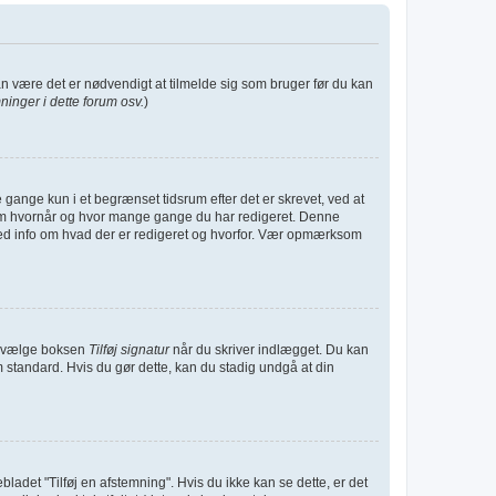
kan være det er nødvendigt at tilmelde sig som bruger før du kan
inger i dette forum osv.
)
gange kun i et begrænset tidsrum efter det er skrevet, ved at
t om hvornår og hvor mange gange du har redigeret. Denne
med info om hvad der er redigeret og hvorfor. Vær opmærksom
 du vælge boksen
Tilføj signatur
når du skriver indlægget. Du kan
m standard. Hvis du gør dette, kan du stadig undgå at din
nebladet "Tilføj en afstemning". Hvis du ikke kan se dette, er det