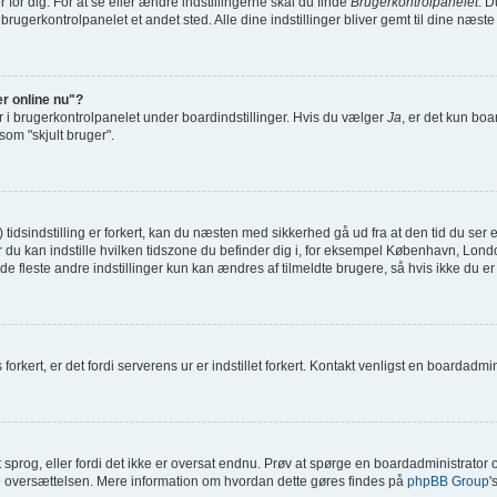
or dig. For at se eller ændre indstillingerne skal du finde
Brugerkontrolpanelet
. D
 brugerkontrolpanelet et andet sted. Alle dine indstillinger bliver gemt til dine næst
er online nu"?
r i brugerkontrolpanelet under boardindstillinger. Hvis du vælger
Ja
, er det kun boa
 som "skjult bruger".
sindstilling er forkert, kan du næsten med sikkerhed gå ud fra at den tid du ser er
il hvor du kan indstille hvilken tidszone du befinder dig i, for eksempel København, 
e fleste andre indstillinger kun kan ændres af tilmeldte brugere, så hvis ikke du er t
orkert, er det fordi serverens ur er indstillet forkert. Kontakt venligst en boardadminis
it sprog, eller fordi det ikke er oversat endnu. Prøv at spørge en boardadministrato
age oversættelsen. Mere information om hvordan dette gøres findes på
phpBB Group
'