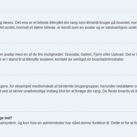
æses. Det ene er et billede tilknyttet din rang som tilmeldt bruger på boardet, norm
t andet, normalt et større billede, er kendt som en avatar og er sædvanligvis unikt 
je en avatar med en af de fire muligheder: Gravatar, Galleri, Fjern eller Upload. Det 
 i stand til at tilknytte avatarer, kontakt da venligst en boardadministrator.
rugere, for eksempel medlemskab af bestemte brugergrupper, herunder redaktører og
 ved at skrive unødvendige indlæg blot for at forøge din rang. De fleste boards vil ik
gge ind?
system, og kun hvis en administrator har slået denne funktion til. Dette er for at 