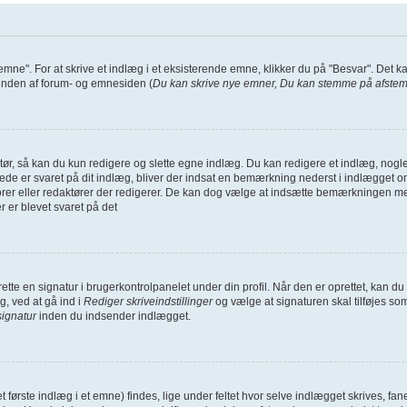
 emne". For at skrive et indlæg i et eksisterende emne, klikker du på "Besvar". Det 
i bunden af forum- og emnesiden (
Du kan skrive nye emner, Du kan stemme på afstemn
ør, så kan du kun redigere og slette egne indlæg. Du kan redigere et indlæg, nogle 
erede er svaret på dit indlæg, bliver der indsat en bemærkning nederst i indlægge
torer eller redaktører der redigerer. De kan dog vælge at indsætte bemærkningen 
r er blevet svaret på det
oprette en signatur i brugerkontrolpanelet under din profil. Når den er oprettet, kan
g, ved at gå ind i
Rediger skriveindstillinger
og vælge at signaturen skal tilføjes so
signatur
inden du indsender indlægget.
det første indlæg i et emne) findes, lige under feltet hvor selve indlægget skrives, fa