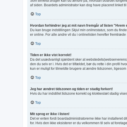
Som tilmeldt bruger kan du ændre på, hvordan boardet fungerer f
af siden. Boardets administrator kan dog have placeret linket til
Top
Hvordan forhindrer jeg at mit navn fremgår af listen "Hvem 
Du kan bruge indstillingen
Skjul min onlinestatus
, som du finde
er online. For alle andre vil du i onlinelisten herefter fremtræde
Top
Tiden er ikke vist korrekt!
Da det usædvanligt sjældent sker at webstedets(webserverens) tid
den du selv er i. Hvis det er tilfældet, bør du rette i din prof
kun er muligt for tilmeldte brugere at ændre tidszonen, ligesom d
Top
Jeg har ændret tidszonen og tiden er stadig forkert!
Hvis du har indstillet tidszone korrekt og klokkeslæt stadig vises f
Top
Mit sprog er ikke i listen!
Det er enten fordi boardadministratorerne ikke har installeret d
for. Hvis den ikke eksisterer er du velkommen til selv at foret