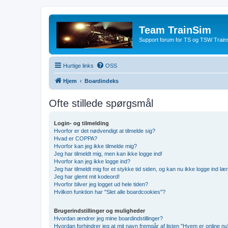
Team TrainSim
Support forum for TS og TSW Trains
Hurtige links
OSS
Hjem
Boardindeks
Ofte stillede spørgsmål
Login- og tilmelding
Hvorfor er det nødvendigt at tilmelde sig?
Hvad er COPPA?
Hvorfor kan jeg ikke tilmelde mig?
Jeg har tilmeldt mig, men kan ikke logge ind!
Hvorfor kan jeg ikke logge ind?
Jeg har tilmeldt mig for et stykke tid siden, og kan nu ikke logge ind l
Jeg har glemt mit kodeord!
Hvorfor bliver jeg logget ud hele tiden?
Hvilken funktion har "Slet alle boardcookies"?
Brugerindstillinger og muligheder
Hvordan ændrer jeg mine boardindstillinger?
Hvordan forhindrer jeg at mit navn fremgår af listen "Hvem er online nu