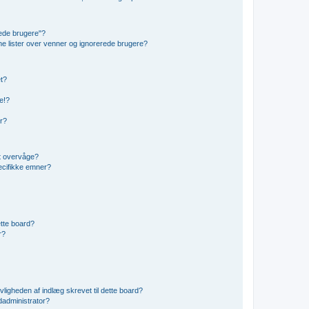
rede brugere"?
ine lister over venner og ignorerede brugere?
et?
e!?
er?
t overvåge?
ecifikke emner?
dette board?
r?
vligheden af indlæg skrevet til dette board?
administrator?