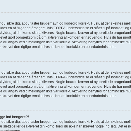
ør du sikre dig, at du taster brugernavn og kodeord korrekt. Husk, at der skelnes mel
des en af følgende årsager: Hvis COPPA-understøttelse er slået til på boardet, og 
skyldes, at din konto skal aktiveres. Nogle boards kræver at nyoprettede brugerkonti
blevet gjort opmærksom på om aktivering af kontoen er nødvendig. Hvis du har modtag
 du angav ved tilmeldingen ikke var korrekt. Aktivering benyttes for at mindske mu
r skrevet den rigtige emailadresse, bør du kontakte en boardadministrator.
ør du sikre dig, at du taster brugernavn og kodeord korrekt. Husk, at der skelnes mel
des en af følgende årsager: Hvis COPPA-understøttelse er slået til på boardet, og 
skyldes, at din konto skal aktiveres. Nogle boards kræver at nyoprettede brugerkonti
blevet gjort opmærksom på om aktivering af kontoen er nødvendig. Hvis du har modtag
 du angav ved tilmeldingen ikke var korrekt. Aktivering benyttes for at mindske mu
r skrevet den rigtige emailadresse, bør du kontakte en boardadministrator.
ogge ind længere?!
ør du sikre dig, at du taster brugernavn og kodeord korrekt. Husk, at der skelnes mel
r slettet eller deaktiveret din konto, fordi du ikke har skrevet nogle indlæg. Det 
iskussionerne.