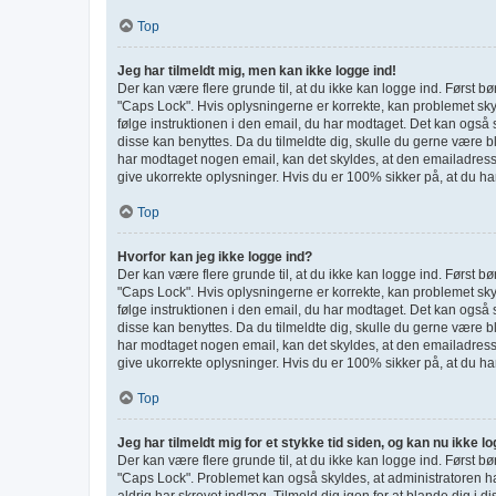
Top
Jeg har tilmeldt mig, men kan ikke logge ind!
Der kan være flere grunde til, at du ikke kan logge ind. Først b
"Caps Lock". Hvis oplysningerne er korrekte, kan problemet skyl
følge instruktionen i den email, du har modtaget. Det kan også 
disse kan benyttes. Da du tilmeldte dig, skulle du gerne være 
har modtaget nogen email, kan det skyldes, at den emailadresse
give ukorrekte oplysninger. Hvis du er 100% sikker på, at du ha
Top
Hvorfor kan jeg ikke logge ind?
Der kan være flere grunde til, at du ikke kan logge ind. Først b
"Caps Lock". Hvis oplysningerne er korrekte, kan problemet skyl
følge instruktionen i den email, du har modtaget. Det kan også 
disse kan benyttes. Da du tilmeldte dig, skulle du gerne være 
har modtaget nogen email, kan det skyldes, at den emailadresse
give ukorrekte oplysninger. Hvis du er 100% sikker på, at du ha
Top
Jeg har tilmeldt mig for et stykke tid siden, og kan nu ikke l
Der kan være flere grunde til, at du ikke kan logge ind. Først b
"Caps Lock". Problemet kan også skyldes, at administratoren ha
aldrig har skrevet indlæg. Tilmeld dig igen for at blande dig i d