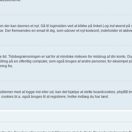
en der kan dannes et nyt. Gå til loginsiden ved at klikke på linket
Log ind
øverst på 
se. Der fremsendes en email til dig, som udover et nyt kodeord, indeholder et aktiv
ykke tid. Tidsbegrænsningen er sat for at mindske risikoen for misbrug af din konto.
ling på en offentlig computer, som også bruges af andre personer, for eksempel på 
ning fra.
oblemer med at logge ind eller ud, kan det hjælpe at slette boardcookies. phpBB brug
 cookies bl.a. også bruges til at registrere, hvilke indlæg du har læst.