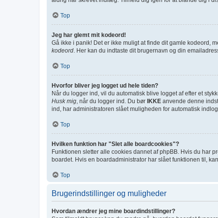
Top
Jeg har glemt mit kodeord!
Gå ikke i panik! Det er ikke muligt at finde dit gamle kodeord, m
kodeord
. Her kan du indtaste dit brugernavn og din emailadres
Top
Hvorfor bliver jeg logget ud hele tiden?
Når du logger ind, vil du automatisk blive logget af efter et st
Husk mig
, når du logger ind. Du bør
IKKE
anvende denne indstil
ind, har administratoren slået muligheden for automatisk indlog
Top
Hvilken funktion har "Slet alle boardcookies"?
Funktionen sletter alle cookies dannet af phpBB. Hvis du har pr
boardet. Hvis en boardadministrator har slået funktionen til, kan
Top
Brugerindstillinger og muligheder
Hvordan ændrer jeg mine boardindstillinger?