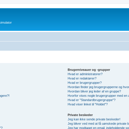
imulator
Brugerniveauer og -grupper
Hvad er administratorer?
Hvad er redaktører?
Hvad er brugergrupper?
Hvordan finder jeg brugergrupperne og hvor
Hvordan bliver jeg leder af en gruppe?
ængere?!
Hvorfor vises nogle brugergrupper med en 
Hvad er "Standardbrugergruppe"?
Hvad viser linket til "Holdet"?
Private beskeder
Jeg kan ikke sende private beskeder!
Jeg bliver ved med at få uønskede private 
"?
Jeg har modtaget en email, indeholdende sp