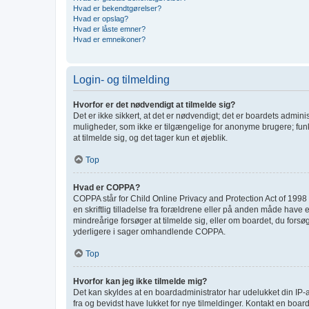
Hvad er bekendtgørelser?
Hvad er opslag?
Hvad er låste emner?
Hvad er emneikoner?
Login- og tilmelding
Hvorfor er det nødvendigt at tilmelde sig?
Det er ikke sikkert, at det er nødvendigt; det er boardets adminis
muligheder, som ikke er tilgængelige for anonyme brugere; funk
at tilmelde sig, og det tager kun et øjeblik.
Top
Hvad er COPPA?
COPPA står for Child Online Privacy and Protection Act of 1998 
en skriftlig tilladelse fra forældrene eller på anden måde have 
mindreårige forsøger at tilmelde sig, eller om boardet, du for
yderligere i sager omhandlende COPPA.
Top
Hvorfor kan jeg ikke tilmelde mig?
Det kan skyldes at en boardadministrator har udelukket din IP-a
fra og bevidst have lukket for nye tilmeldinger. Kontakt en board