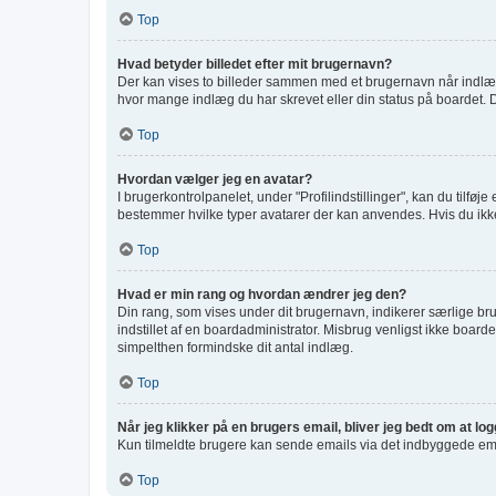
Top
Hvad betyder billedet efter mit brugernavn?
Der kan vises to billeder sammen med et brugernavn når indlæg l
hvor mange indlæg du har skrevet eller din status på boardet. De
Top
Hvordan vælger jeg en avatar?
I brugerkontrolpanelet, under "Profilindstillinger", kan du tilfø
bestemmer hvilke typer avatarer der kan anvendes. Hvis du ikke er
Top
Hvad er min rang og hvordan ændrer jeg den?
Din rang, som vises under dit brugernavn, indikerer særlige b
indstillet af en boardadministrator. Misbrug venligst ikke boardet
simpelthen formindske dit antal indlæg.
Top
Når jeg klikker på en brugers email, bliver jeg bedt om at lo
Kun tilmeldte brugere kan sende emails via det indbyggede email
Top