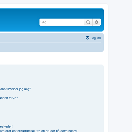
Søg
Avanceret søgning
Log ind
dan tilmelder jeg mig?
anden farve?
beskeder!
am eller en fornærmelse, fra en bruger på dette board!