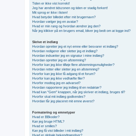
Tiden er ikke vist korrekt!
Jeg har ændret tidszonen og tiden er stadig forkert!
Mit sprog er ikke i listen!
Hvad betyder billedet efter mit brugernavn?
Hvordan vælger jeg en avatar?
Hvad er min rang og hvordan ændrer jeg den?
Når jeg klikker på en brugers email, bliver jeg bedt om at logge ind?
Skrive et indlæg
Hvordan opretter jeg et nyt emne eller besvarer et indlæg?
Hvordan redigerer eller sletter jeg et indlæg?
Hvordan indsætter jeg en signatur i mine indlæg?
Hvordan opretter jeg en afstemning?
Hvorfor kan jeg ikke tilføje flere afstemningsmuligheder?
Hvordan retter eller sletter jeg en afstemning?
Hvorfor kan jeg ikke få adgang til et forum?
Hvorfor kan jeg ikke vedhæfte filer?
Hvorfor modtog jeg en advarsel?
Hvordan rapporterer jeg indlæg til en redaktør?
Hvad kan "Gem" knappen, når jeg skriver et indlæg, bruges til?
Hvorfor skal mit indlæg godkendes?
Hvordan får jeg placeret mit emne øverst?
Formatering og emnetyper
Hvad er BBkoder?
Kan jeg bruge HTML?
Hvad er smilies?
Kan jeg få vist billeder i mit indlæg?
Hvad er globale bekendtgørelser?