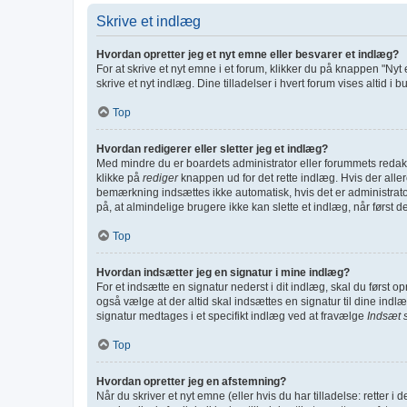
Skrive et indlæg
Hvordan opretter jeg et nyt emne eller besvarer et indlæg?
For at skrive et nyt emne i et forum, klikker du på knappen "Nyt
skrive et nyt indlæg. Dine tilladelser i hvert forum vises altid 
Top
Hvordan redigerer eller sletter jeg et indlæg?
Med mindre du er boardets administrator eller forummets redakt
klikke på
rediger
knappen ud for det rette indlæg. Hvis der all
bemærkning indsættes ikke automatisk, hvis det er administra
på, at almindelige brugere ikke kan slette et indlæg, når først de
Top
Hvordan indsætter jeg en signatur i mine indlæg?
For et indsætte en signatur nederst i dit indlæg, skal du først 
også vælge at der altid skal indsættes en signatur til dine indlæ
signatur medtages i et specifikt indlæg ved at fravælge
Indsæt 
Top
Hvordan opretter jeg en afstemning?
Når du skriver et nyt emne (eller hvis du har tilladelse: retter i 