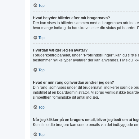
Top
Hvad betyder billedet efter mit brugernavn?
Der kan vises to billeder sammen med et brugernavn når indlæg l
hvor mange indlæg du har skrevet eller din status på boardet. De
Top
Hvordan vælger jeg en avatar?
I brugerkontrolpanelet, under "Profilindstillinger", kan du tilfø
bestemmer hvilke typer avatarer der kan anvendes. Hvis du ikke er
Top
Hvad er min rang og hvordan ændrer jeg den?
Din rang, som vises under dit brugernavn, indikerer særlige b
indstillet af en boardadministrator. Misbrug venligst ikke boardet
simpelthen formindske dit antal indlæg.
Top
Når jeg klikker på en brugers email, bliver jeg bedt om at lo
Kun tilmeldte brugere kan sende emails via det indbyggede email
Top