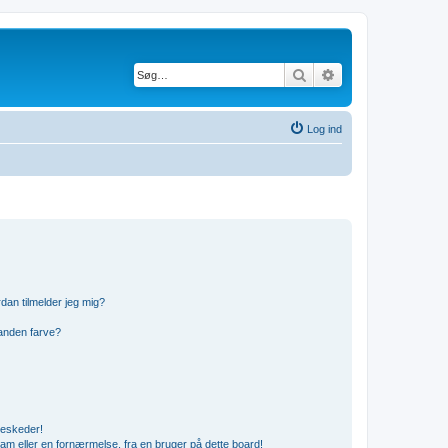
Søg
Avanceret søgning
Log ind
dan tilmelder jeg mig?
anden farve?
beskeder!
am eller en fornærmelse, fra en bruger på dette board!