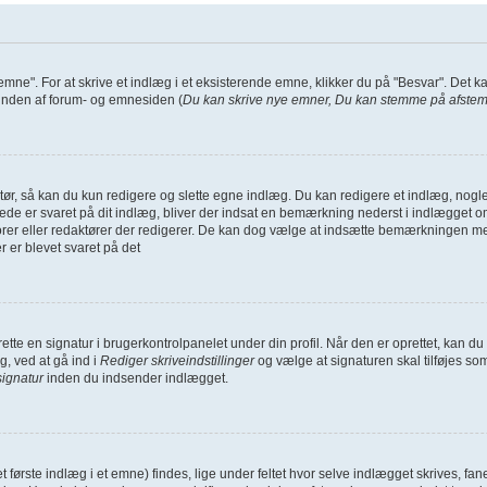
 emne". For at skrive et indlæg i et eksisterende emne, klikker du på "Besvar". Det 
i bunden af forum- og emnesiden (
Du kan skrive nye emner, Du kan stemme på afstemn
ør, så kan du kun redigere og slette egne indlæg. Du kan redigere et indlæg, nogle 
erede er svaret på dit indlæg, bliver der indsat en bemærkning nederst i indlægge
torer eller redaktører der redigerer. De kan dog vælge at indsætte bemærkningen 
r er blevet svaret på det
oprette en signatur i brugerkontrolpanelet under din profil. Når den er oprettet, kan
g, ved at gå ind i
Rediger skriveindstillinger
og vælge at signaturen skal tilføjes so
signatur
inden du indsender indlægget.
det første indlæg i et emne) findes, lige under feltet hvor selve indlægget skrives, fa