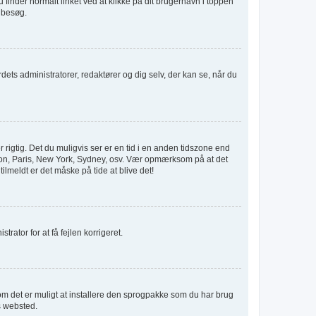
u finder normalt linket ved at klikke på dit brugernavn i toppen
e besøg.
rdets administratorer, redaktører og dig selv, der kan se, når du
 rigtig. Det du muligvis ser er en tid i en anden tidszone end
London, Paris, New York, Sydney, osv. Vær opmærksom på at det
ilmeldt er det måske på tide at blive det!
trator for at få fejlen korrigeret.
r om det er muligt at installere den sprogpakke som du har brug
s websted.