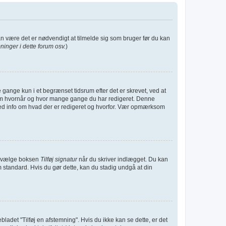
kan være det er nødvendigt at tilmelde sig som bruger før du kan
inger i dette forum osv.
)
gange kun i et begrænset tidsrum efter det er skrevet, ved at
t om hvornår og hvor mange gange du har redigeret. Denne
med info om hvad der er redigeret og hvorfor. Vær opmærksom
 du vælge boksen
Tilføj signatur
når du skriver indlægget. Du kan
m standard. Hvis du gør dette, kan du stadig undgå at din
nebladet "Tilføj en afstemning". Hvis du ikke kan se dette, er det