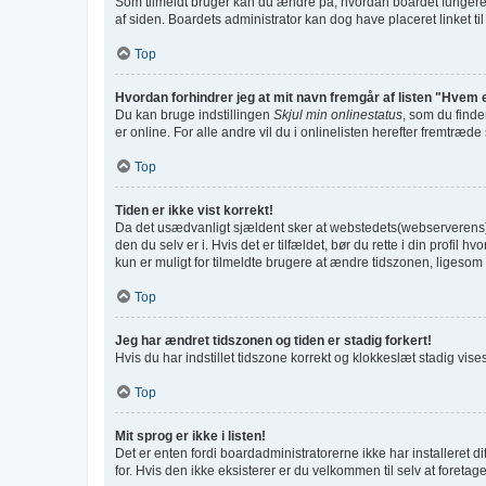
Som tilmeldt bruger kan du ændre på, hvordan boardet fungerer f
af siden. Boardets administrator kan dog have placeret linket til
Top
Hvordan forhindrer jeg at mit navn fremgår af listen "Hvem 
Du kan bruge indstillingen
Skjul min onlinestatus
, som du finde
er online. For alle andre vil du i onlinelisten herefter fremtræde
Top
Tiden er ikke vist korrekt!
Da det usædvanligt sjældent sker at webstedets(webserverens) tid
den du selv er i. Hvis det er tilfældet, bør du rette i din prof
kun er muligt for tilmeldte brugere at ændre tidszonen, ligesom d
Top
Jeg har ændret tidszonen og tiden er stadig forkert!
Hvis du har indstillet tidszone korrekt og klokkeslæt stadig vises f
Top
Mit sprog er ikke i listen!
Det er enten fordi boardadministratorerne ikke har installeret d
for. Hvis den ikke eksisterer er du velkommen til selv at foret