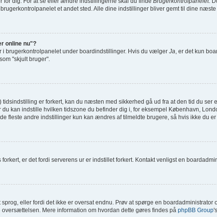
or dig. For at se eller ændre indstillingerne skal du finde
Brugerkontrolpanelet
. D
 brugerkontrolpanelet et andet sted. Alle dine indstillinger bliver gemt til dine næst
er online nu"?
r i brugerkontrolpanelet under boardindstillinger. Hvis du vælger
Ja
, er det kun boa
 som "skjult bruger".
sindstilling er forkert, kan du næsten med sikkerhed gå ud fra at den tid du ser er
il hvor du kan indstille hvilken tidszone du befinder dig i, for eksempel København, 
e fleste andre indstillinger kun kan ændres af tilmeldte brugere, så hvis ikke du er t
orkert, er det fordi serverens ur er indstillet forkert. Kontakt venligst en boardadminis
it sprog, eller fordi det ikke er oversat endnu. Prøv at spørge en boardadministrato
age oversættelsen. Mere information om hvordan dette gøres findes på
phpBB Group
'