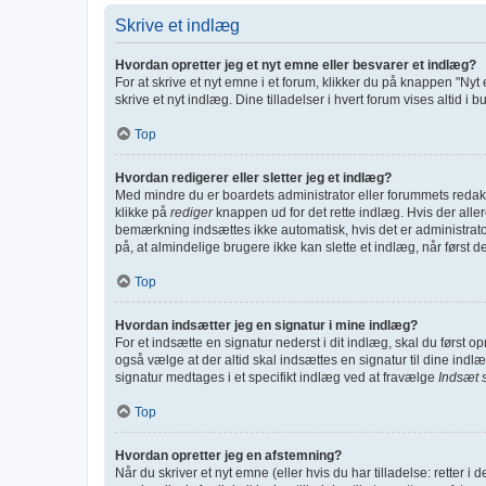
Skrive et indlæg
Hvordan opretter jeg et nyt emne eller besvarer et indlæg?
For at skrive et nyt emne i et forum, klikker du på knappen "Nyt
skrive et nyt indlæg. Dine tilladelser i hvert forum vises altid 
Top
Hvordan redigerer eller sletter jeg et indlæg?
Med mindre du er boardets administrator eller forummets redakt
klikke på
rediger
knappen ud for det rette indlæg. Hvis der all
bemærkning indsættes ikke automatisk, hvis det er administra
på, at almindelige brugere ikke kan slette et indlæg, når først de
Top
Hvordan indsætter jeg en signatur i mine indlæg?
For et indsætte en signatur nederst i dit indlæg, skal du først 
også vælge at der altid skal indsættes en signatur til dine indlæ
signatur medtages i et specifikt indlæg ved at fravælge
Indsæt 
Top
Hvordan opretter jeg en afstemning?
Når du skriver et nyt emne (eller hvis du har tilladelse: retter i 