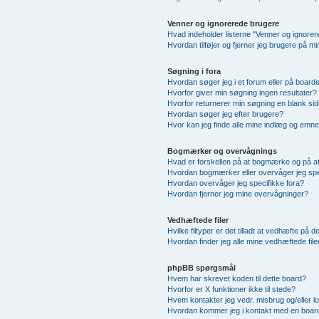
Venner og ignorerede brugere
Hvad indeholder listerne "Venner og ignore
Hvordan tilføjer og fjerner jeg brugere på m
Søgning i fora
Hvordan søger jeg i et forum eller på board
Hvorfor giver min søgning ingen resultater?
Hvorfor returnerer min søgning en blank sid
Hvordan søger jeg efter brugere?
Hvor kan jeg finde alle mine indlæg og emn
Bogmærker og overvågnings
Hvad er forskellen på at bogmærke og på a
Hvordan bogmærker eller overvåger jeg sp
Hvordan overvåger jeg specifikke fora?
Hvordan fjerner jeg mine overvågninger?
Vedhæftede filer
Hvilke filtyper er det tilladt at vedhæfte på 
Hvordan finder jeg alle mine vedhæftede file
phpBB spørgsmål
Hvem har skrevet koden til dette board?
Hvorfor er X funktioner ikke til stede?
Hvem kontakter jeg vedr. misbrug og/eller lo
Hvordan kommer jeg i kontakt med en board