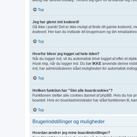
Top
Jeg har glemt mit kodeord!
Gå ikke i panik! Det er ikke muligt at finde dit gamle kodeord, m
kodeord
. Her kan du indtaste dit brugernavn og din emailadres
Top
Hvorfor bliver jeg logget ud hele tiden?
Når du logger ind, vil du automatisk blive logget af efter et st
Husk mig
, når du logger ind. Du bør
IKKE
anvende denne indstil
ind, har administratoren slået muligheden for automatisk indlog
Top
Hvilken funktion har "Slet alle boardcookies"?
Funktionen sletter alle cookies dannet af phpBB. Hvis du har pr
boardet. Hvis en boardadministrator har slået funktionen til, kan
Top
Brugerindstillinger og muligheder
Hvordan ændrer jeg mine boardindstillinger?