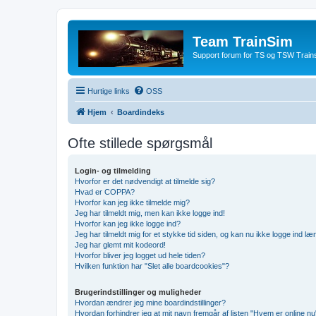
Team TrainSim
Support forum for TS og TSW Trains
Hurtige links
OSS
Hjem
Boardindeks
Ofte stillede spørgsmål
Login- og tilmelding
Hvorfor er det nødvendigt at tilmelde sig?
Hvad er COPPA?
Hvorfor kan jeg ikke tilmelde mig?
Jeg har tilmeldt mig, men kan ikke logge ind!
Hvorfor kan jeg ikke logge ind?
Jeg har tilmeldt mig for et stykke tid siden, og kan nu ikke logge ind l
Jeg har glemt mit kodeord!
Hvorfor bliver jeg logget ud hele tiden?
Hvilken funktion har "Slet alle boardcookies"?
Brugerindstillinger og muligheder
Hvordan ændrer jeg mine boardindstillinger?
Hvordan forhindrer jeg at mit navn fremgår af listen "Hvem er online nu