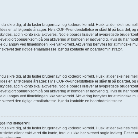
ør du sikre dig, at du taster brugernavn og kodeord korrekt. Husk, at der skelnes mel
des en af følgende årsager: Hvis COPPA-understøttelse er slået til på boardet, og 
skyldes, at din konto skal aktiveres. Nogle boards kræver at nyoprettede brugerkonti
blevet gjort opmærksom på om aktivering af kontoen er nødvendig. Hvis du har modtag
 du angav ved tilmeldingen ikke var korrekt. Aktivering benyttes for at mindske mu
r skrevet den rigtige emailadresse, bør du kontakte en boardadministrator.
ør du sikre dig, at du taster brugernavn og kodeord korrekt. Husk, at der skelnes mel
des en af følgende årsager: Hvis COPPA-understøttelse er slået til på boardet, og 
skyldes, at din konto skal aktiveres. Nogle boards kræver at nyoprettede brugerkonti
blevet gjort opmærksom på om aktivering af kontoen er nødvendig. Hvis du har modtag
 du angav ved tilmeldingen ikke var korrekt. Aktivering benyttes for at mindske mu
r skrevet den rigtige emailadresse, bør du kontakte en boardadministrator.
ogge ind længere?!
ør du sikre dig, at du taster brugernavn og kodeord korrekt. Husk, at der skelnes mel
r slettet eller deaktiveret din konto, fordi du ikke har skrevet nogle indlæg. Det 
iskussionerne.