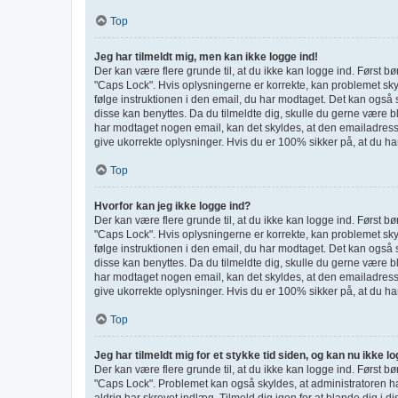
Top
Jeg har tilmeldt mig, men kan ikke logge ind!
Der kan være flere grunde til, at du ikke kan logge ind. Først b
"Caps Lock". Hvis oplysningerne er korrekte, kan problemet skyl
følge instruktionen i den email, du har modtaget. Det kan også 
disse kan benyttes. Da du tilmeldte dig, skulle du gerne være 
har modtaget nogen email, kan det skyldes, at den emailadresse
give ukorrekte oplysninger. Hvis du er 100% sikker på, at du ha
Top
Hvorfor kan jeg ikke logge ind?
Der kan være flere grunde til, at du ikke kan logge ind. Først b
"Caps Lock". Hvis oplysningerne er korrekte, kan problemet skyl
følge instruktionen i den email, du har modtaget. Det kan også 
disse kan benyttes. Da du tilmeldte dig, skulle du gerne være 
har modtaget nogen email, kan det skyldes, at den emailadresse
give ukorrekte oplysninger. Hvis du er 100% sikker på, at du ha
Top
Jeg har tilmeldt mig for et stykke tid siden, og kan nu ikke l
Der kan være flere grunde til, at du ikke kan logge ind. Først b
"Caps Lock". Problemet kan også skyldes, at administratoren ha
aldrig har skrevet indlæg. Tilmeld dig igen for at blande dig i d