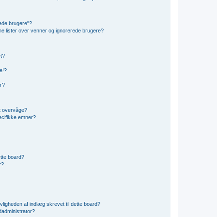
rede brugere"?
ine lister over venner og ignorerede brugere?
et?
e!?
er?
t overvåge?
ecifikke emner?
dette board?
r?
vligheden af indlæg skrevet til dette board?
administrator?