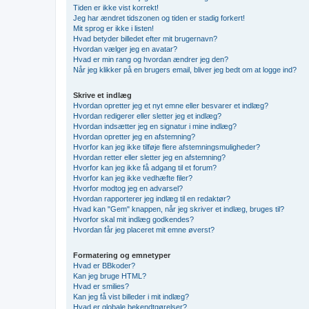
Tiden er ikke vist korrekt!
Jeg har ændret tidszonen og tiden er stadig forkert!
Mit sprog er ikke i listen!
Hvad betyder billedet efter mit brugernavn?
Hvordan vælger jeg en avatar?
Hvad er min rang og hvordan ændrer jeg den?
Når jeg klikker på en brugers email, bliver jeg bedt om at logge ind?
Skrive et indlæg
Hvordan opretter jeg et nyt emne eller besvarer et indlæg?
Hvordan redigerer eller sletter jeg et indlæg?
Hvordan indsætter jeg en signatur i mine indlæg?
Hvordan opretter jeg en afstemning?
Hvorfor kan jeg ikke tilføje flere afstemningsmuligheder?
Hvordan retter eller sletter jeg en afstemning?
Hvorfor kan jeg ikke få adgang til et forum?
Hvorfor kan jeg ikke vedhæfte filer?
Hvorfor modtog jeg en advarsel?
Hvordan rapporterer jeg indlæg til en redaktør?
Hvad kan "Gem" knappen, når jeg skriver et indlæg, bruges til?
Hvorfor skal mit indlæg godkendes?
Hvordan får jeg placeret mit emne øverst?
Formatering og emnetyper
Hvad er BBkoder?
Kan jeg bruge HTML?
Hvad er smilies?
Kan jeg få vist billeder i mit indlæg?
Hvad er globale bekendtgørelser?