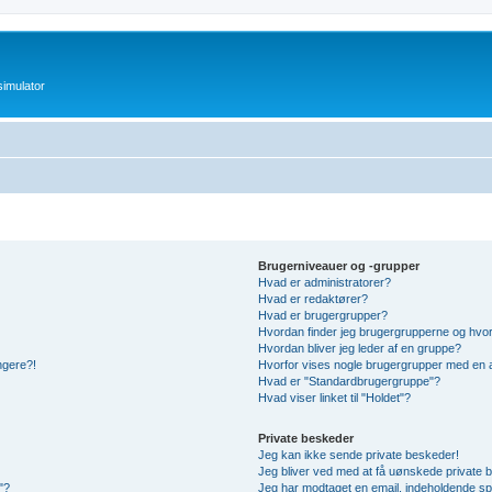
imulator
Brugerniveauer og -grupper
Hvad er administratorer?
Hvad er redaktører?
Hvad er brugergrupper?
Hvordan finder jeg brugergrupperne og hvor
Hvordan bliver jeg leder af en gruppe?
ængere?!
Hvorfor vises nogle brugergrupper med en 
Hvad er "Standardbrugergruppe"?
Hvad viser linket til "Holdet"?
Private beskeder
Jeg kan ikke sende private beskeder!
Jeg bliver ved med at få uønskede private 
"?
Jeg har modtaget en email, indeholdende sp