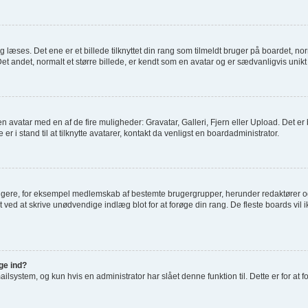
æses. Det ene er et billede tilknyttet din rang som tilmeldt bruger på boardet, norm
t andet, normalt et større billede, er kendt som en avatar og er sædvanligvis unikt 
je en avatar med en af de fire muligheder: Gravatar, Galleri, Fjern eller Upload. Det 
 i stand til at tilknytte avatarer, kontakt da venligst en boardadministrator.
rugere, for eksempel medlemskab af bestemte brugergrupper, herunder redaktører og
 ved at skrive unødvendige indlæg blot for at forøge din rang. De fleste boards vil ik
gge ind?
system, og kun hvis en administrator har slået denne funktion til. Dette er for at 