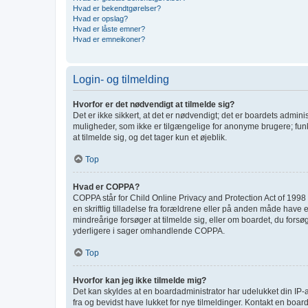
Hvad er bekendtgørelser?
Hvad er opslag?
Hvad er låste emner?
Hvad er emneikoner?
Login- og tilmelding
Hvorfor er det nødvendigt at tilmelde sig?
Det er ikke sikkert, at det er nødvendigt; det er boardets adminis
muligheder, som ikke er tilgængelige for anonyme brugere; funk
at tilmelde sig, og det tager kun et øjeblik.
Top
Hvad er COPPA?
COPPA står for Child Online Privacy and Protection Act of 1998 
en skriftlig tilladelse fra forældrene eller på anden måde have 
mindreårige forsøger at tilmelde sig, eller om boardet, du for
yderligere i sager omhandlende COPPA.
Top
Hvorfor kan jeg ikke tilmelde mig?
Det kan skyldes at en boardadministrator har udelukket din IP-a
fra og bevidst have lukket for nye tilmeldinger. Kontakt en board