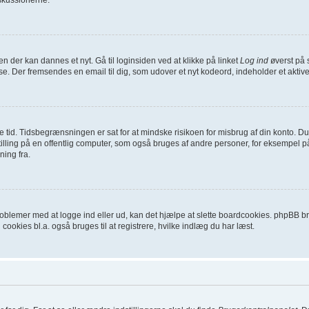
en der kan dannes et nyt. Gå til loginsiden ved at klikke på linket
Log ind
øverst på 
se. Der fremsendes en email til dig, som udover et nyt kodeord, indeholder et aktiv
ykke tid. Tidsbegrænsningen er sat for at mindske risikoen for misbrug af din konto.
ling på en offentlig computer, som også bruges af andre personer, for eksempel på 
ning fra.
oblemer med at logge ind eller ud, kan det hjælpe at slette boardcookies. phpBB brug
 cookies bl.a. også bruges til at registrere, hvilke indlæg du har læst.