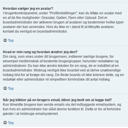
Hvordan vælger jeg en avatar?
I brugerkontrolpanelet, under "Profilindstillinger", kan du tilføje en avatar med
en af de fire muligheder: Gravatar, Galleri, Fjern eller Upload. Det er
boardadministrator der aktiverer brugen af avatarer og bestemmer hvilke typer
avatarer der kan anvendes. Hvis du ikke er i stand til at tilknytte avatarer,
kontakt da venligst en boardadministrator.
Top
Hvad er min rang og hvordan ændrer jeg den?
Din rang, som vises under dit brugernavn, indikerer særlige brugere, for
eksempel medlemskab af bestemte brugergrupper, herunder redaktører og
administratorer. Du kan ikke ændre teksten for en rang, de er indstillet af en
boardadministrator. Misbrug venligst ikke boardet ved at skrive unødvendige
indlæg blot for at forøge din rang. De fleste boards vil ikke tolerere dette, og en
redaktør eller administrator vil simpelthen formindske dit antal indlæg.
Top
Når jeg klikker på en brugers email, bliver jeg bedt om at logge ind?
Kun tilmeldte brugere kan sende emails via det indbyggede emailsystem, og
kun hvis en administrator har slået denne funktion til. Dette er for at forhindre
gæster i at misbruge emailsystemet.
Top