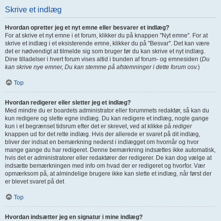
Skrive et indlæg
Hvordan opretter jeg et nyt emne eller besvarer et indlæg?
For at skrive et nyt emne i et forum, klikker du på knappen "Nyt emne". For at
skrive et indlæg i et eksisterende emne, klikker du på "Besvar". Det kan være
det er nødvendigt at tilmelde sig som bruger før du kan skrive et nyt indlæg.
Dine tilladelser i hvert forum vises altid i bunden af forum- og emnesiden (
Du
kan skrive nye emner, Du kan stemme på afstemninger i dette forum osv.
)
Top
Hvordan redigerer eller sletter jeg et indlæg?
Med mindre du er boardets administrator eller forummets redaktør, så kan du
kun redigere og slette egne indlæg. Du kan redigere et indlæg, nogle gange
kun i et begrænset tidsrum efter det er skrevet, ved at klikke på
rediger
knappen ud for det rette indlæg. Hvis der allerede er svaret på dit indlæg,
bliver der indsat en bemærkning nederst i indlægget om hvornår og hvor
mange gange du har redigeret. Denne bemærkning indsættes ikke automatisk,
hvis det er administratorer eller redaktører der redigerer. De kan dog vælge at
indsætte bemærkningen med info om hvad der er redigeret og hvorfor. Vær
opmærksom på, at almindelige brugere ikke kan slette et indlæg, når først der
er blevet svaret på det
Top
Hvordan indsætter jeg en signatur i mine indlæg?