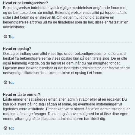
Hvad er bekendtgørelser?
Bekendtgørelser indeholder typisk vigtige meddelelser angående forummet,
og du bør læse dem når muligt. Bekendtgørelser vises altid på toppen af alle
sider i det forum de er skrevet til. Om det er muligt for dig at skrive en
bekendtgørelse afgøres ud fra de tilladelser som du har, disse er fastsat af en
administrator.
Top
Hvad er opslag?
Opslag er indlæg som altid vises lige under bekendtgørelserne i et forum, til
forskel fra bekendtgørelserne vises opslag kun på den første side. De er ofte
også temmelig vigtige, og du bør læse dem, når du har mulighed for det.
Ligesom med bekendtgørelser er det boardets administrator, der fastsætter de
nødvendige tilladelser for at kunne skrive et opslag i et forum.
Top
Hvad er låste emner?
Låste emner er sat således enten af en administrator eller af en redaktør. Du
kan ikke svare på indlæg i sådan et emne, og eventuelle afstemninger vil
ligeledes være afsluttede. Emnet kan være blevet låst af en administrator eller
redaktør af mange årsager. Du kan også have mulighed for at låse dine egne
emner, afhængig af de tilladelser administratoren har tildelt dig.
Top