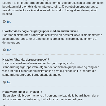
Lederen af en brugergruppe udpeges normalt ved oprettelsen af gruppen af en
boardadministrator. Hvis du er interesseret i at få oprettet en brugergruppe,
skal du som det første kontakte en administrator; forsøg at sende en privat
besked.
Top
Hvorfor vises nogle brugergrupper med en anden farve?
Boardadministratoren kan vælge at tilknytte en bestemt farve til medlemmerne
af en brugergruppe, for at gøre det enklere at identificere medlemmerne af
denne gruppe.
Top
Hvad er "Standardbrugergruppe"?
Hvis du er medlem af mere end en brugergruppe, vil din
standardbrugergruppe være afgørende for hvilken gruppefarve og rang der
vises for dig. En boardadministrator kan give dig tilladelse til at ændre din
standardbrugergruppe i brugerkontrolpanelet.
Top
Hvad viser linket til "Holdet"?
Siden viser dig brugernavnene på personerne bag dette board, hvem der er
administratorer, redaktører og hvilke fora de hver især redigerer.