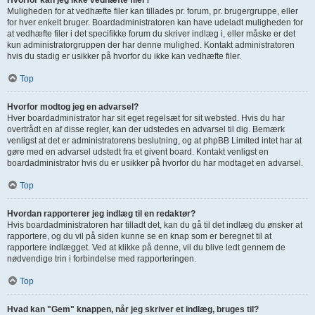
Hvorfor kan jeg ikke vedhæfte filer?
Muligheden for at vedhæfte filer kan tillades pr. forum, pr. brugergruppe, eller
for hver enkelt bruger. Boardadministratoren kan have udeladt muligheden for
at vedhæfte filer i det specifikke forum du skriver indlæg i, eller måske er det
kun administratorgruppen der har denne mulighed. Kontakt administratoren
hvis du stadig er usikker på hvorfor du ikke kan vedhæfte filer.
Top
Hvorfor modtog jeg en advarsel?
Hver boardadministrator har sit eget regelsæt for sit websted. Hvis du har
overtrådt en af disse regler, kan der udstedes en advarsel til dig. Bemærk
venligst at det er administratorens beslutning, og at phpBB Limited intet har at
gøre med en advarsel udstedt fra et givent board. Kontakt venligst en
boardadministrator hvis du er usikker på hvorfor du har modtaget en advarsel.
Top
Hvordan rapporterer jeg indlæg til en redaktør?
Hvis boardadministratoren har tilladt det, kan du gå til det indlæg du ønsker at
rapportere, og du vil på siden kunne se en knap som er beregnet til at
rapportere indlægget. Ved at klikke på denne, vil du blive ledt gennem de
nødvendige trin i forbindelse med rapporteringen.
Top
Hvad kan "Gem" knappen, når jeg skriver et indlæg, bruges til?