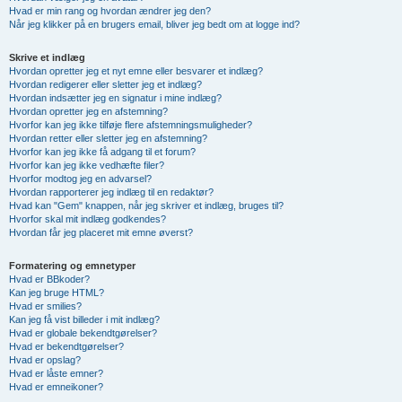
Hvad er min rang og hvordan ændrer jeg den?
Når jeg klikker på en brugers email, bliver jeg bedt om at logge ind?
Skrive et indlæg
Hvordan opretter jeg et nyt emne eller besvarer et indlæg?
Hvordan redigerer eller sletter jeg et indlæg?
Hvordan indsætter jeg en signatur i mine indlæg?
Hvordan opretter jeg en afstemning?
Hvorfor kan jeg ikke tilføje flere afstemningsmuligheder?
Hvordan retter eller sletter jeg en afstemning?
Hvorfor kan jeg ikke få adgang til et forum?
Hvorfor kan jeg ikke vedhæfte filer?
Hvorfor modtog jeg en advarsel?
Hvordan rapporterer jeg indlæg til en redaktør?
Hvad kan "Gem" knappen, når jeg skriver et indlæg, bruges til?
Hvorfor skal mit indlæg godkendes?
Hvordan får jeg placeret mit emne øverst?
Formatering og emnetyper
Hvad er BBkoder?
Kan jeg bruge HTML?
Hvad er smilies?
Kan jeg få vist billeder i mit indlæg?
Hvad er globale bekendtgørelser?
Hvad er bekendtgørelser?
Hvad er opslag?
Hvad er låste emner?
Hvad er emneikoner?