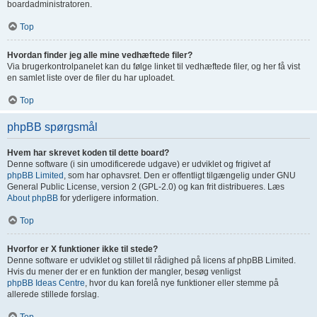
boardadministratoren.
Top
Hvordan finder jeg alle mine vedhæftede filer?
Via brugerkontrolpanelet kan du følge linket til vedhæftede filer, og her få vist
en samlet liste over de filer du har uploadet.
Top
phpBB spørgsmål
Hvem har skrevet koden til dette board?
Denne software (i sin umodificerede udgave) er udviklet og frigivet af
phpBB Limited
, som har ophavsret. Den er offentligt tilgængelig under GNU
General Public License, version 2 (GPL-2.0) og kan frit distribueres. Læs
About phpBB
for yderligere information.
Top
Hvorfor er X funktioner ikke til stede?
Denne software er udviklet og stillet til rådighed på licens af phpBB Limited.
Hvis du mener der er en funktion der mangler, besøg venligst
phpBB Ideas Centre
, hvor du kan forelå nye funktioner eller stemme på
allerede stillede forslag.