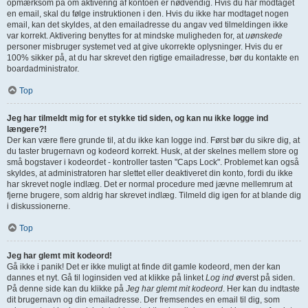
opmærksom på om aktivering af kontoen er nødvendig. Hvis du har modtaget
en email, skal du følge instruktionen i den. Hvis du ikke har modtaget nogen
email, kan det skyldes, at den emailadresse du angav ved tilmeldingen ikke
var korrekt. Aktivering benyttes for at mindske muligheden for, at
uønskede
personer misbruger systemet ved at give ukorrekte oplysninger. Hvis du er
100% sikker på, at du har skrevet den rigtige emailadresse, bør du kontakte en
boardadministrator.
Top
Jeg har tilmeldt mig for et stykke tid siden, og kan nu ikke logge ind
længere?!
Der kan være flere grunde til, at du ikke kan logge ind. Først bør du sikre dig, at
du taster brugernavn og kodeord korrekt. Husk, at der skelnes mellem store og
små bogstaver i kodeordet - kontroller tasten "Caps Lock". Problemet kan også
skyldes, at administratoren har slettet eller deaktiveret din konto, fordi du ikke
har skrevet nogle indlæg. Det er normal procedure med jævne mellemrum at
fjerne brugere, som aldrig har skrevet indlæg. Tilmeld dig igen for at blande dig
i diskussionerne.
Top
Jeg har glemt mit kodeord!
Gå ikke i panik! Det er ikke muligt at finde dit gamle kodeord, men der kan
dannes et nyt. Gå til loginsiden ved at klikke på linket
Log ind
øverst på siden.
På denne side kan du klikke på
Jeg har glemt mit kodeord
. Her kan du indtaste
dit brugernavn og din emailadresse. Der fremsendes en email til dig, som