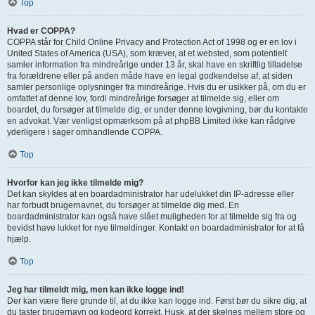
Top
Hvad er COPPA?
COPPA står for Child Online Privacy and Protection Act of 1998 og er en lov i
United States of America (USA), som kræver, at et websted, som potentielt
samler information fra mindreårige under 13 år, skal have en skriftlig tilladelse
fra forældrene eller på anden måde have en legal godkendelse af, at siden
samler personlige oplysninger fra mindreårige. Hvis du er usikker på, om du er
omfattet af denne lov, fordi mindreårige forsøger at tilmelde sig, eller om
boardet, du forsøger at tilmelde dig, er under denne lovgivning, bør du kontakte
en advokat. Vær venligst opmærksom på at phpBB Limited ikke kan rådgive
yderligere i sager omhandlende COPPA.
Top
Hvorfor kan jeg ikke tilmelde mig?
Det kan skyldes at en boardadministrator har udelukket din IP-adresse eller
har forbudt brugernavnet, du forsøger at tilmelde dig med. En
boardadministrator kan også have slået muligheden for at tilmelde sig fra og
bevidst have lukket for nye tilmeldinger. Kontakt en boardadministrator for at få
hjælp.
Top
Jeg har tilmeldt mig, men kan ikke logge ind!
Der kan være flere grunde til, at du ikke kan logge ind. Først bør du sikre dig, at
du taster brugernavn og kodeord korrekt. Husk, at der skelnes mellem store og