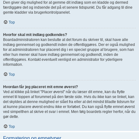
Den giver dig mulighed for at gemme dit indlæg som en kladde og dermed
færdiggøre det og indsende det på et senere tidspunkt. Du får adgang til dine
gemte kladder via brugerkontrolpanelet.
Top
Hvorfor skal mit indlæg godkendes?
Boardadministratoren kan beslutte at det forum du skriver til, skal have alle
indlæg gennemset og godkendt inden de offentliggøres. Der er også mulighed
for at administratoren har placeret dig i en speciel gruppe af brugere, som han
eller hun mener skal have indlæg gennemset og godkendt, inden de
offentliggøres. Kontakt eventuelt venligst en administrator for yderligere
information.
Top
Hvordan får jeg placeret mit emne øverst?
Ved at klikke på linket "Placer øverst" når du læser dit emne, kan du flytte
emnet til toppen af forummet på den første side. Hvis du ikke kan se linket, kan
det skyldes at denne mulighed er slået fra eller at det mindst tilladte tidsrum for
at kunne placere øverst endnu ikke er forløbet. Du kan også flytte emnet øverst
ved simpelthen at skrive et svar i emnet. Men følg boardets regler herfor, når du
gør dette.
Top
Formatering og emnetyper