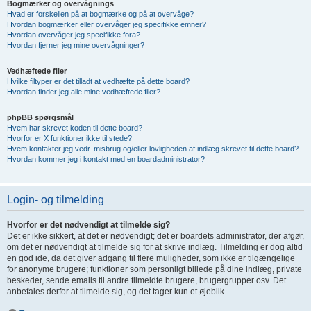
Bogmærker og overvågnings
Hvad er forskellen på at bogmærke og på at overvåge?
Hvordan bogmærker eller overvåger jeg specifikke emner?
Hvordan overvåger jeg specifikke fora?
Hvordan fjerner jeg mine overvågninger?
Vedhæftede filer
Hvilke filtyper er det tilladt at vedhæfte på dette board?
Hvordan finder jeg alle mine vedhæftede filer?
phpBB spørgsmål
Hvem har skrevet koden til dette board?
Hvorfor er X funktioner ikke til stede?
Hvem kontakter jeg vedr. misbrug og/eller lovligheden af indlæg skrevet til dette board?
Hvordan kommer jeg i kontakt med en boardadministrator?
Login- og tilmelding
Hvorfor er det nødvendigt at tilmelde sig?
Det er ikke sikkert, at det er nødvendigt; det er boardets administrator, der afgør,
om det er nødvendigt at tilmelde sig for at skrive indlæg. Tilmelding er dog altid
en god ide, da det giver adgang til flere muligheder, som ikke er tilgængelige
for anonyme brugere; funktioner som personligt billede på dine indlæg, private
beskeder, sende emails til andre tilmeldte brugere, brugergrupper osv. Det
anbefales derfor at tilmelde sig, og det tager kun et øjeblik.