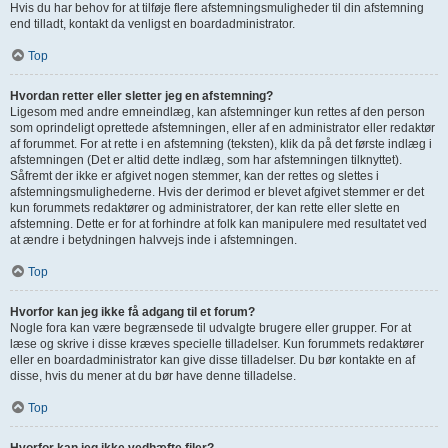
Hvis du har behov for at tilføje flere afstemningsmuligheder til din afstemning
end tilladt, kontakt da venligst en boardadministrator.
Top
Hvordan retter eller sletter jeg en afstemning?
Ligesom med andre emneindlæg, kan afstemninger kun rettes af den person
som oprindeligt oprettede afstemningen, eller af en administrator eller redaktør
af forummet. For at rette i en afstemning (teksten), klik da på det første indlæg i
afstemningen (Det er altid dette indlæg, som har afstemningen tilknyttet).
Såfremt der ikke er afgivet nogen stemmer, kan der rettes og slettes i
afstemningsmulighederne. Hvis der derimod er blevet afgivet stemmer er det
kun forummets redaktører og administratorer, der kan rette eller slette en
afstemning. Dette er for at forhindre at folk kan manipulere med resultatet ved
at ændre i betydningen halvvejs inde i afstemningen.
Top
Hvorfor kan jeg ikke få adgang til et forum?
Nogle fora kan være begrænsede til udvalgte brugere eller grupper. For at
læse og skrive i disse kræves specielle tilladelser. Kun forummets redaktører
eller en boardadministrator kan give disse tilladelser. Du bør kontakte en af
disse, hvis du mener at du bør have denne tilladelse.
Top