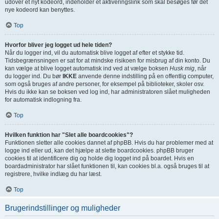
udover et nyt kodeord, indeholder et aktiveringslink som skal besøges før det
nye kodeord kan benyttes.
Top
Hvorfor bliver jeg logget ud hele tiden?
Når du logger ind, vil du automatisk blive logget af efter et stykke tid.
Tidsbegrænsningen er sat for at mindske risikoen for misbrug af din konto. Du
kan vælge at blive logget automatisk ind ved at vælge boksen
Husk mig
, når
du logger ind. Du bør
IKKE
anvende denne indstilling på en offentlig computer,
som også bruges af andre personer, for eksempel på biblioteker, skoler osv.
Hvis du ikke kan se boksen ved log ind, har administratoren slået muligheden
for automatisk indlogning fra.
Top
Hvilken funktion har "Slet alle boardcookies"?
Funktionen sletter alle cookies dannet af phpBB. Hvis du har problemer med at
logge ind eller ud, kan det hjælpe at slette boardcookies. phpBB bruger
cookies til at identificere dig og holde dig logget ind på boardet. Hvis en
boardadministrator har slået funktionen til, kan cookies bl.a. også bruges til at
registrere, hvilke indlæg du har læst.
Top
Brugerindstillinger og muligheder