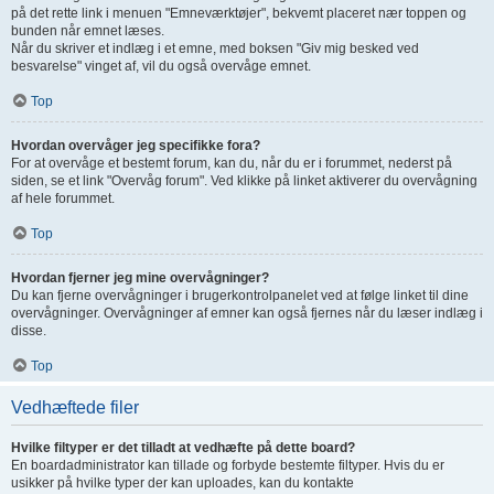
på det rette link i menuen "Emneværktøjer", bekvemt placeret nær toppen og
bunden når emnet læses.
Når du skriver et indlæg i et emne, med boksen "Giv mig besked ved
besvarelse" vinget af, vil du også overvåge emnet.
Top
Hvordan overvåger jeg specifikke fora?
For at overvåge et bestemt forum, kan du, når du er i forummet, nederst på
siden, se et link "Overvåg forum". Ved klikke på linket aktiverer du overvågning
af hele forummet.
Top
Hvordan fjerner jeg mine overvågninger?
Du kan fjerne overvågninger i brugerkontrolpanelet ved at følge linket til dine
overvågninger. Overvågninger af emner kan også fjernes når du læser indlæg i
disse.
Top
Vedhæftede filer
Hvilke filtyper er det tilladt at vedhæfte på dette board?
En boardadministrator kan tillade og forbyde bestemte filtyper. Hvis du er
usikker på hvilke typer der kan uploades, kan du kontakte