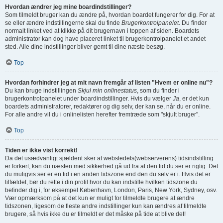
Hvordan ændrer jeg mine boardindstillinger?
Som tilmeldt bruger kan du ændre på, hvordan boardet fungerer for dig. For at
se eller ændre indstillingerne skal du finde
Brugerkontrolpanelet
. Du finder
normalt linket ved at klikke på dit brugernavn i toppen af siden. Boardets
administrator kan dog have placeret linket til brugerkontrolpanelet et andet
sted. Alle dine indstillinger bliver gemt til dine næste besøg.
Top
Hvordan forhindrer jeg at mit navn fremgår af listen "Hvem er online nu"?
Du kan bruge indstillingen
Skjul min onlinestatus
, som du finder i
brugerkontrolpanelet under boardindstillinger. Hvis du vælger
Ja
, er det kun
boardets administratorer, redaktører og dig selv, der kan se, når du er online.
For alle andre vil du i onlinelisten herefter fremtræde som "skjult bruger".
Top
Tiden er ikke vist korrekt!
Da det usædvanligt sjældent sker at webstedets(webserverens) tidsindstilling
er forkert, kan du næsten med sikkerhed gå ud fra at den tid du ser er rigtig. Det
du muligvis ser er en tid i en anden tidszone end den du selv er i. Hvis det er
tilfældet, bør du rette i din profil hvor du kan indstille hvilken tidszone du
befinder dig i, for eksempel København, London, Paris, New York, Sydney, osv.
Vær opmærksom på at det kun er muligt for tilmeldte brugere at ændre
tidszonen, ligesom de fleste andre indstillinger kun kan ændres af tilmeldte
brugere, så hvis ikke du er tilmeldt er det måske på tide at blive det!