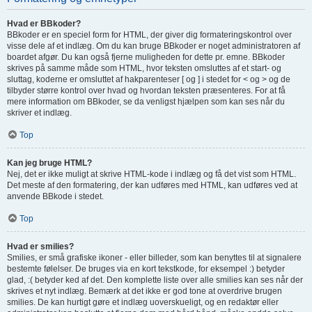
Hvad er BBkoder?
BBkoder er en speciel form for HTML, der giver dig formateringskontrol over
visse dele af et indlæg. Om du kan bruge BBkoder er noget administratoren af
boardet afgør. Du kan også fjerne muligheden for dette pr. emne. BBkoder
skrives på samme måde som HTML, hvor teksten omsluttes af et start- og
sluttag, koderne er omsluttet af hakparenteser [ og ] i stedet for < og > og de
tilbyder større kontrol over hvad og hvordan teksten præsenteres. For at få
mere information om BBkoder, se da venligst hjælpen som kan ses når du
skriver et indlæg.
Top
Kan jeg bruge HTML?
Nej, det er ikke muligt at skrive HTML-kode i indlæg og få det vist som HTML.
Det meste af den formatering, der kan udføres med HTML, kan udføres ved at
anvende BBkode i stedet.
Top
Hvad er smilies?
Smilies, er små grafiske ikoner - eller billeder, som kan benyttes til at signalere
bestemte følelser. De bruges via en kort tekstkode, for eksempel :) betyder
glad, :( betyder ked af det. Den komplette liste over alle smilies kan ses når der
skrives et nyt indlæg. Bemærk at det ikke er god tone at overdrive brugen
smilies. De kan hurtigt gøre et indlæg uoverskueligt, og en redaktør eller