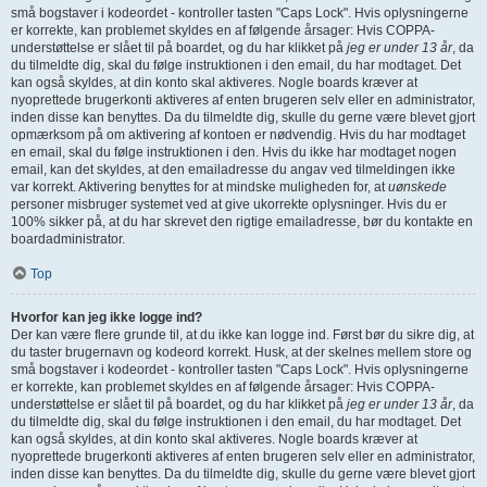
små bogstaver i kodeordet - kontroller tasten "Caps Lock". Hvis oplysningerne
er korrekte, kan problemet skyldes en af følgende årsager: Hvis COPPA-
understøttelse er slået til på boardet, og du har klikket på
jeg er under 13 år
, da
du tilmeldte dig, skal du følge instruktionen i den email, du har modtaget. Det
kan også skyldes, at din konto skal aktiveres. Nogle boards kræver at
nyoprettede brugerkonti aktiveres af enten brugeren selv eller en administrator,
inden disse kan benyttes. Da du tilmeldte dig, skulle du gerne være blevet gjort
opmærksom på om aktivering af kontoen er nødvendig. Hvis du har modtaget
en email, skal du følge instruktionen i den. Hvis du ikke har modtaget nogen
email, kan det skyldes, at den emailadresse du angav ved tilmeldingen ikke
var korrekt. Aktivering benyttes for at mindske muligheden for, at
uønskede
personer misbruger systemet ved at give ukorrekte oplysninger. Hvis du er
100% sikker på, at du har skrevet den rigtige emailadresse, bør du kontakte en
boardadministrator.
Top
Hvorfor kan jeg ikke logge ind?
Der kan være flere grunde til, at du ikke kan logge ind. Først bør du sikre dig, at
du taster brugernavn og kodeord korrekt. Husk, at der skelnes mellem store og
små bogstaver i kodeordet - kontroller tasten "Caps Lock". Hvis oplysningerne
er korrekte, kan problemet skyldes en af følgende årsager: Hvis COPPA-
understøttelse er slået til på boardet, og du har klikket på
jeg er under 13 år
, da
du tilmeldte dig, skal du følge instruktionen i den email, du har modtaget. Det
kan også skyldes, at din konto skal aktiveres. Nogle boards kræver at
nyoprettede brugerkonti aktiveres af enten brugeren selv eller en administrator,
inden disse kan benyttes. Da du tilmeldte dig, skulle du gerne være blevet gjort