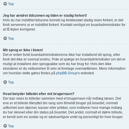
Top
Jeg har ændret tidszonen og tiden er stadig forkert!
Hvis du har indstillet tidszone korrekt og klokkeslæt stadig vises forkert, er det
fordi serverens ur er indstillet forkert. Kontakt venligst en boardadministrator for
at få fejlen korrigeret.
Top
Mit sprog er ikke i listen!
Det er enten fordi boardadministratorerne ikke har installeret dit sprog, eller
fordi det ikke er oversat endnu. Prøv at spørge en boardadministrator om det er
muligt at installere den sprogpakke som du har brug for. Hvis den ikke
eksisterer er du velkommen til selv at foretage oversættelsen. Mere information
om hvordan dette gøres findes på
phpBB Group
's websted.
Top
Hvad betyder billedet efter mit brugernavn?
Der kan vises to billeder sammen med et brugernavn når indlæg læses. Det
ene er et billede tilknyttet din rang som tilmeldt bruger på boardet, normalt
udformet som stjerner, kasser eller prikker, som indikerer hvor mange indlæg
du har skrevet eller din status på boardet. Det andet, normalt et større billede,
er kendt som en avatar og er sædvanligvis unikt og personligt for hver bruger.
Top