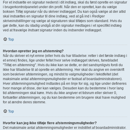
For et indsætte en signatur nederst i dit indlæg, skal du først oprette en signatur
i brugerkontrolpanelet under din profil. Når den er oprettet, kan du vælge
boksen
Tilføj signatur
når du skriver indlægget. Du kan også vælge at der altid
skal indsættes en signatur til dine indlæg, ved at gå ind i
Rediger
skriveindstillinger
og vælge at signaturen skal tilføjes som standard. Hvis du
gør dette, kan du stadig undgå at din signatur medtages i et specifikt indlæg
ved at fravælge
Indsæt signatur
inden du indsender indlægget.
Top
Hvordan opretter jeg en afstemning?
Når du skriver et nyt emne (eller hvis du har tilladelse: retter i det første indlæg i
et emne) findes, lige under feltet hvor selve indlægget skrives, fanebladet
"Tilføj en afstemning". Hvis du ikke kan se dette, er det sandsynligvis fordi du
ikke har tilladelse til at oprette en afstemning. Her skal du angive en overskrift
som beskriver afstemningen, og mindst to valgmuligheder i tekstfeltet (det
maksimale antal afstemningsmuligheder er fastsat af boardadministratoren).
Hver afstemningsmulighed indtastes på en linje for sig, og lige under defineres
hvor mange af disse, der kan vælges. Desuden kan du bestemme i hvor lang
tid afstemningen skal køre. Hvis du ikke angiver et tidsrum eller skriver 0,
fortsætter afstemningen, og du kan bestemme om brugere skal have mulighed
for at ændre deres stemme.
Top
Hvorfor kan jeg ikke tilføje flere afstemningsmuligheder?
Det maksimale antal afstemningsmuligheder er indstillet af boardadministrator.