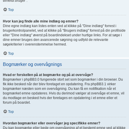
tilmeldt bruger".
Top
Hvor kan jeg finde alle mine indlæg og emner?
Dine egne indlæg kan listes enten ved at klikke på "Dine indlæg" forrest i
brugerkontrolpanelet, ved at klikke på "Brugers indlæg" forrest på din profilside
eller "Dine indlæg" øverst på boardindekset under hurtige links. For at søge i
dine emner bruges den avancerede søgning og udfyld de relevante
søgekriterier i overenstemmelse hermed.
Top
Bogmærker og overvågnings
Hvad er forskellen på at bogmærke og på at overvåge?
Bogmærker i phpBB3.0 fungerede stort set som bogmærker i din browser. Du
fik ikke besked når der blev foretaget en opdatering. Fra phpBB3.1 virker
bogmærker næsten som en overvågning. Du kan få en notifikation når et
bogmærket emne opdateres. Hvis du derimod vælger at overvåge et emne, vil
du modtage en besked hvis der foretages en opdatering i et emne eller et
forum på boardet.
Top
Hvordan bogmærker eller overvåger jeg specifikke emner?
Du kan bogmærke eller bede om overvågning af et bestemt emne ved at klikke