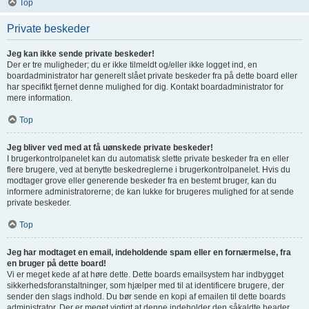
Top
Private beskeder
Jeg kan ikke sende private beskeder!
Der er tre muligheder; du er ikke tilmeldt og/eller ikke logget ind, en
boardadministrator har generelt slået private beskeder fra på dette board eller
har specifikt fjernet denne mulighed for dig. Kontakt boardadministrator for
mere information.
Top
Jeg bliver ved med at få uønskede private beskeder!
I brugerkontrolpanelet kan du automatisk slette private beskeder fra en eller
flere brugere, ved at benytte beskedreglerne i brugerkontrolpanelet. Hvis du
modtager grove eller generende beskeder fra en bestemt bruger, kan du
informere administratorerne; de kan lukke for brugeres mulighed for at sende
private beskeder.
Top
Jeg har modtaget en email, indeholdende spam eller en fornærmelse, fra
en bruger på dette board!
Vi er meget kede af at høre dette. Dette boards emailsystem har indbygget
sikkerhedsforanstaltninger, som hjælper med til at identificere brugere, der
sender den slags indhold. Du bør sende en kopi af emailen til dette boards
administrator. Der er meget vigtigt at denne indeholder den såkaldte header,