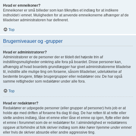
Hvad er emneikoner?
Emneikoner er små billeder som kan tilknyttes et indlæg for at indikere
indholdet i emnet. Muligheden for at anvende emneikonerne afhænger af de
tilladelser administratoren har defineret.
Top
Brugerniveauer og -grupper
Hvad er administratorer?
Administratorer er de personer der er tildelt det højeste trin af
indstillingsmuligheder omkring alle fora på boardet. Disse personer kan,
afhængig af hvad boardets grundlægger har givet administratorerne tilladelse
til, indstille alle mulige ting om foraene, såsom tilladelser, udelukkelse af
bestemte brugere, tilføje brugergrupper eller redaktører osv. De har også
samme rettigheder som redaktører under alle fora.
Top
Hvad er redaktører?
Redaktører er udpegede personer (eller grupper af personer) hvis job er at
holde øje med driften af foraene fra dag til dag. De har retten til at rette eller
slette andres indlæg, låse et emne eller låse et emne op igen, flytte eller dele
et emne i forummet som de er redaktører for. I almindelighed er redaktørens
opgave at forhindre at folk skriver indlæg som
ikke hører hjemme under emnet
eller hvis de skriver absurde eller andre aggressive ting.