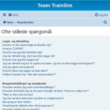
Team TrainSim
OSS
Log ind
S
Hjem
Boardindeks
ø
Ofte stillede spørgsmål
g
Login- og tilmelding
Hvorfor er det nødvendigt at tilmelde sig?
Hvad er COPPA?
Hvorfor kan jeg ikke tilmelde mig?
Jeg har tilmeldt mig, men kan ikke logge ind!
Hvorfor kan jeg ikke logge ind?
Jeg har tilmeldt mig for et stykke tid siden, og kan nu ikke logge ind længere?!
Jeg har glemt mit kodeord!
Hvorfor bliver jeg logget ud hele tiden?
Hvilken funktion har "Slet alle boardcookies"?
Brugerindstillinger og muligheder
Hvordan ændrer jeg mine boardindstillinger?
Hvordan forhindrer jeg at mit navn fremgår af listen "Hvem er online nu"?
Tiden er ikke vist korrekt!
Jeg har ændret tidszonen og tiden er stadig forkert!
Mit sprog er ikke i listen!
Hvad betyder billedet efter mit brugernavn?
Hvordan vælger jeg en avatar?