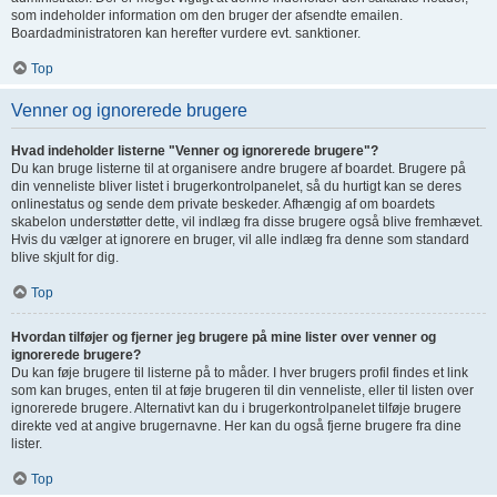
som indeholder information om den bruger der afsendte emailen.
Boardadministratoren kan herefter vurdere evt. sanktioner.
Top
Venner og ignorerede brugere
Hvad indeholder listerne "Venner og ignorerede brugere"?
Du kan bruge listerne til at organisere andre brugere af boardet. Brugere på
din venneliste bliver listet i brugerkontrolpanelet, så du hurtigt kan se deres
onlinestatus og sende dem private beskeder. Afhængig af om boardets
skabelon understøtter dette, vil indlæg fra disse brugere også blive fremhævet.
Hvis du vælger at ignorere en bruger, vil alle indlæg fra denne som standard
blive skjult for dig.
Top
Hvordan tilføjer og fjerner jeg brugere på mine lister over venner og
ignorerede brugere?
Du kan føje brugere til listerne på to måder. I hver brugers profil findes et link
som kan bruges, enten til at føje brugeren til din venneliste, eller til listen over
ignorerede brugere. Alternativt kan du i brugerkontrolpanelet tilføje brugere
direkte ved at angive brugernavne. Her kan du også fjerne brugere fra dine
lister.
Top