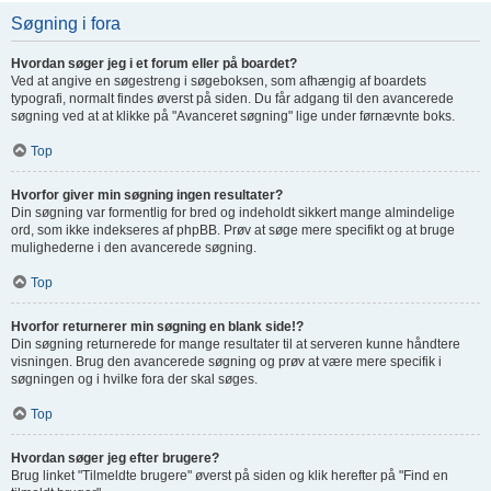
Søgning i fora
Hvordan søger jeg i et forum eller på boardet?
Ved at angive en søgestreng i søgeboksen, som afhængig af boardets
typografi, normalt findes øverst på siden. Du får adgang til den avancerede
søgning ved at at klikke på "Avanceret søgning" lige under førnævnte boks.
Top
Hvorfor giver min søgning ingen resultater?
Din søgning var formentlig for bred og indeholdt sikkert mange almindelige
ord, som ikke indekseres af phpBB. Prøv at søge mere specifikt og at bruge
mulighederne i den avancerede søgning.
Top
Hvorfor returnerer min søgning en blank side!?
Din søgning returnerede for mange resultater til at serveren kunne håndtere
visningen. Brug den avancerede søgning og prøv at være mere specifik i
søgningen og i hvilke fora der skal søges.
Top
Hvordan søger jeg efter brugere?
Brug linket "Tilmeldte brugere" øverst på siden og klik herefter på "Find en