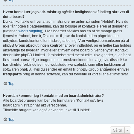
Top
Hvem kontakter jeg vedr. misbrug og/eller lovligheden af indlæg skrevet til
dette board?
Du kan kontakte enhver af administratorerne anført på siden "Holdet". Hvis du
ikke får nogen tilbagemelding, kan du forsøge at kontakte ejeren af domænet
(udfør en
whois søgning
). Hvis boardet afvikles hos en af de mange gratis
tjenester: Yahoo!, free.fr, f2s.com m.fl., bør du kontakte den pågældende
udbyders kundekontor eller misbrugsafdeling. Vær venligst opmærksom på at
phpBB Group
absolut ingen kontrol
har over indholdet, og ej heller kan holdes
ansvarlige for hvordan, hvor eller af hvem dette board bliver benyttet. Kontakt
derfor ikke phpBB Limited i forbindelse med eventuelle ulovligheder, eller for at
få stoppet uansvarlige brugere eller æreskrænkende indlæg, hvis disse
ikke
har direkte forbindelse
med webstedet www.phpbb.com eller funktionen af
softwaren phpBB. Hvis du sender en email til phpBB Group angående
enhver
tredjeparts
brug af denne software, kan du forvente et kort eller slet intet svar.
Top
Hvordan kommer jeg i kontakt med en boardadministrator?
Alle boardet brugere kan benytte formularen "Kontakt os", hvis
boardadministrator har aktiveret denne.
Tilmeldte brugere kan også anvende linket til "Holdet".
Top
Gå til