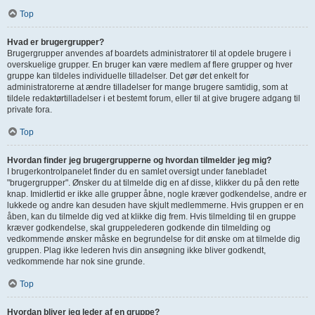
Top
Hvad er brugergrupper?
Brugergrupper anvendes af boardets administratorer til at opdele brugere i
overskuelige grupper. En bruger kan være medlem af flere grupper og hver
gruppe kan tildeles individuelle tilladelser. Det gør det enkelt for
administratorerne at ændre tilladelser for mange brugere samtidig, som at
tildele redaktørtilladelser i et bestemt forum, eller til at give brugere adgang til
private fora.
Top
Hvordan finder jeg brugergrupperne og hvordan tilmelder jeg mig?
I brugerkontrolpanelet finder du en samlet oversigt under fanebladet
"brugergrupper". Ønsker du at tilmelde dig en af disse, klikker du på den rette
knap. Imidlertid er ikke alle grupper åbne, nogle kræver godkendelse, andre er
lukkede og andre kan desuden have skjult medlemmerne. Hvis gruppen er en
åben, kan du tilmelde dig ved at klikke dig frem. Hvis tilmelding til en gruppe
kræver godkendelse, skal gruppelederen godkende din tilmelding og
vedkommende ønsker måske en begrundelse for dit ønske om at tilmelde dig
gruppen. Plag ikke lederen hvis din ansøgning ikke bliver godkendt,
vedkommende har nok sine grunde.
Top
Hvordan bliver jeg leder af en gruppe?