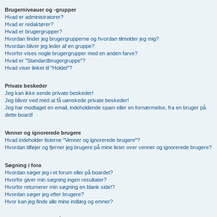
Brugerniveauer og -grupper
Hvad er administratorer?
Hvad er redaktører?
Hvad er brugergrupper?
Hvordan finder jeg brugergrupperne og hvordan tilmelder jeg mig?
Hvordan bliver jeg leder af en gruppe?
Hvorfor vises nogle brugergrupper med en anden farve?
Hvad er "Standardbrugergruppe"?
Hvad viser linket til "Holdet"?
Private beskeder
Jeg kan ikke sende private beskeder!
Jeg bliver ved med at få uønskede private beskeder!
Jeg har modtaget en email, indeholdende spam eller en fornærmelse, fra en bruger på
dette board!
Venner og ignorerede brugere
Hvad indeholder listerne "Venner og ignorerede brugere"?
Hvordan tilføjer og fjerner jeg brugere på mine lister over venner og ignorerede brugere?
Søgning i fora
Hvordan søger jeg i et forum eller på boardet?
Hvorfor giver min søgning ingen resultater?
Hvorfor returnerer min søgning en blank side!?
Hvordan søger jeg efter brugere?
Hvor kan jeg finde alle mine indlæg og emner?