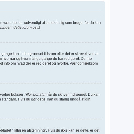
kan være det er nødvendigt at tilmelde sig som bruger før du kan
inger i dette forum osv.
)
gange kun i et begrænset tidsrum efter det er skrevet, ved at
t om hvornår og hvor mange gange du har redigeret. Denne
med info om hvad der er redigeret og hvorfor. Vær opmærksom
 du vælge boksen
Tilføj signatur
når du skriver indlægget. Du kan
m standard. Hvis du gør dette, kan du stadig undgå at din
nebladet "Tilføj en afstemning". Hvis du ikke kan se dette, er det