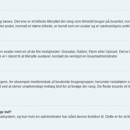
æses. Det ene er et billede tilknyttet din rang som tilmeldt bruger på boardet, norm
t andet, normalt et større billede, er kendt som en avatar og er sædvanligvis unikt 
je en avatar med en af de fire muligheder: Gravatar, Galleri, Fjern eller Upload. Det 
 i stand til at tilknytte avatarer, kontakt da venligst en boardadministrator.
rugere, for eksempel medlemskab af bestemte brugergrupper, herunder redaktører og
 ved at skrive unødvendige indlæg blot for at forøge din rang. De fleste boards vil ik
gge ind?
system, og kun hvis en administrator har slået denne funktion til. Dette er for at 