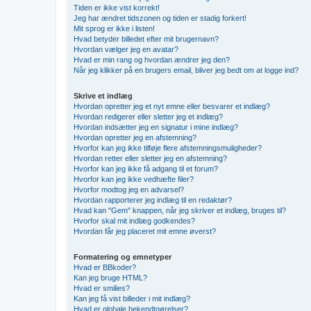
Tiden er ikke vist korrekt!
Jeg har ændret tidszonen og tiden er stadig forkert!
Mit sprog er ikke i listen!
Hvad betyder billedet efter mit brugernavn?
Hvordan vælger jeg en avatar?
Hvad er min rang og hvordan ændrer jeg den?
Når jeg klikker på en brugers email, bliver jeg bedt om at logge ind?
Skrive et indlæg
Hvordan opretter jeg et nyt emne eller besvarer et indlæg?
Hvordan redigerer eller sletter jeg et indlæg?
Hvordan indsætter jeg en signatur i mine indlæg?
Hvordan opretter jeg en afstemning?
Hvorfor kan jeg ikke tilføje flere afstemningsmuligheder?
Hvordan retter eller sletter jeg en afstemning?
Hvorfor kan jeg ikke få adgang til et forum?
Hvorfor kan jeg ikke vedhæfte filer?
Hvorfor modtog jeg en advarsel?
Hvordan rapporterer jeg indlæg til en redaktør?
Hvad kan "Gem" knappen, når jeg skriver et indlæg, bruges til?
Hvorfor skal mit indlæg godkendes?
Hvordan får jeg placeret mit emne øverst?
Formatering og emnetyper
Hvad er BBkoder?
Kan jeg bruge HTML?
Hvad er smilies?
Kan jeg få vist billeder i mit indlæg?
Hvad er globale bekendtgørelser?