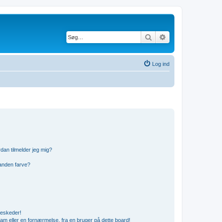
Søg
Avanceret søgning
Log ind
dan tilmelder jeg mig?
anden farve?
beskeder!
am eller en fornærmelse, fra en bruger på dette board!