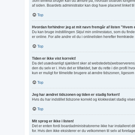
Som tilmeldt bruger kan du ændre på, hvordan boardet fungerer f
af siden. Boardets administrator kan dog have placeret linket til
Top
Hvordan forhindrer jeg at mit navn fremgår af listen "Hvem 
Du kan bruge indstillingen
Skjul min onlinestatus
, som du finde
er online. For alle andre vil du i onlinelisten herefter fremtræde
Top
Tiden er ikke vist korrekt!
Da det usædvanligt sjældent sker at webstedets(webserverens) tid
den du selv er i. Hvis det er tilfældet, bør du rette i din prof
kun er muligt for tilmeldte brugere at ændre tidszonen, ligesom d
Top
Jeg har ændret tidszonen og tiden er stadig forkert!
Hvis du har indstillet tidszone korrekt og klokkeslæt stadig vises f
Top
Mit sprog er ikke i listen!
Det er enten fordi boardadministratorerne ikke har installeret d
for. Hvis den ikke eksisterer er du velkommen til selv at foret