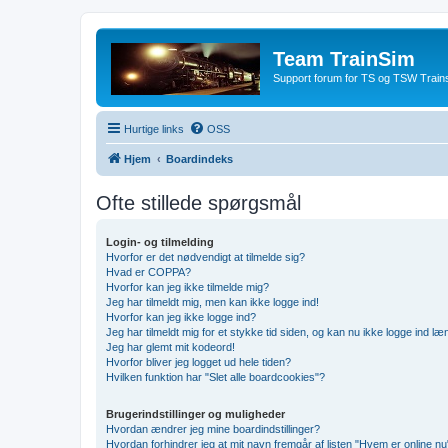
Team TrainSim
Support forum for TS og TSW Trains
Hurtige links
OSS
Hjem
Boardindeks
Ofte stillede spørgsmål
Login- og tilmelding
Hvorfor er det nødvendigt at tilmelde sig?
Hvad er COPPA?
Hvorfor kan jeg ikke tilmelde mig?
Jeg har tilmeldt mig, men kan ikke logge ind!
Hvorfor kan jeg ikke logge ind?
Jeg har tilmeldt mig for et stykke tid siden, og kan nu ikke logge ind l
Jeg har glemt mit kodeord!
Hvorfor bliver jeg logget ud hele tiden?
Hvilken funktion har "Slet alle boardcookies"?
Brugerindstillinger og muligheder
Hvordan ændrer jeg mine boardindstillinger?
Hvordan forhindrer jeg at mit navn fremgår af listen "Hvem er online nu