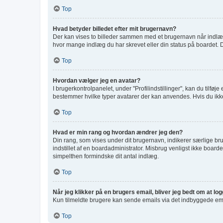
Top
Hvad betyder billedet efter mit brugernavn?
Der kan vises to billeder sammen med et brugernavn når indlæg l
hvor mange indlæg du har skrevet eller din status på boardet. De
Top
Hvordan vælger jeg en avatar?
I brugerkontrolpanelet, under "Profilindstillinger", kan du tilfø
bestemmer hvilke typer avatarer der kan anvendes. Hvis du ikke er
Top
Hvad er min rang og hvordan ændrer jeg den?
Din rang, som vises under dit brugernavn, indikerer særlige b
indstillet af en boardadministrator. Misbrug venligst ikke boardet
simpelthen formindske dit antal indlæg.
Top
Når jeg klikker på en brugers email, bliver jeg bedt om at lo
Kun tilmeldte brugere kan sende emails via det indbyggede email
Top