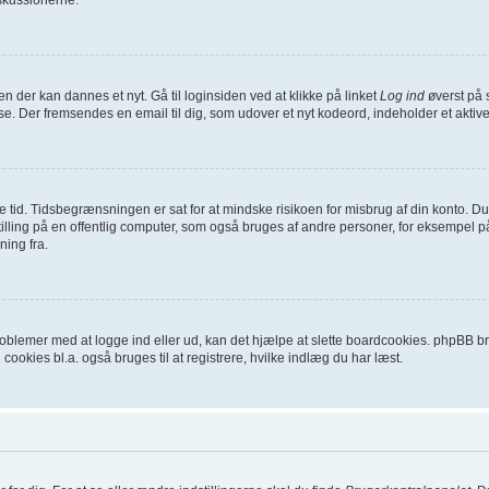
en der kan dannes et nyt. Gå til loginsiden ved at klikke på linket
Log ind
øverst på 
se. Der fremsendes en email til dig, som udover et nyt kodeord, indeholder et aktiv
ykke tid. Tidsbegrænsningen er sat for at mindske risikoen for misbrug af din konto.
ling på en offentlig computer, som også bruges af andre personer, for eksempel på 
ning fra.
oblemer med at logge ind eller ud, kan det hjælpe at slette boardcookies. phpBB brug
 cookies bl.a. også bruges til at registrere, hvilke indlæg du har læst.