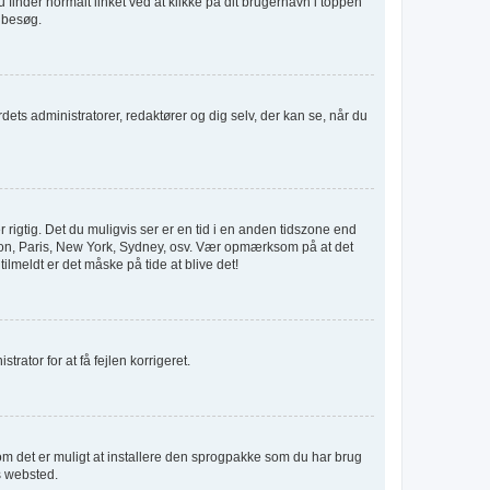
u finder normalt linket ved at klikke på dit brugernavn i toppen
e besøg.
rdets administratorer, redaktører og dig selv, der kan se, når du
 rigtig. Det du muligvis ser er en tid i en anden tidszone end
London, Paris, New York, Sydney, osv. Vær opmærksom på at det
ilmeldt er det måske på tide at blive det!
trator for at få fejlen korrigeret.
r om det er muligt at installere den sprogpakke som du har brug
s websted.