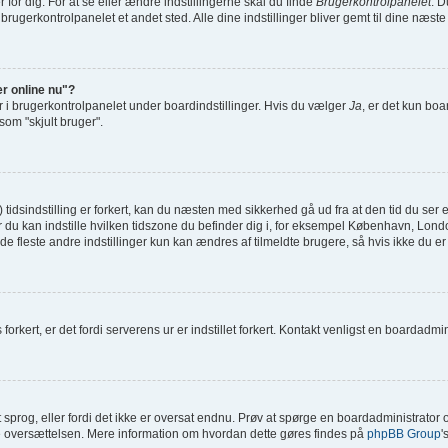
or dig. For at se eller ændre indstillingerne skal du finde
Brugerkontrolpanelet
. D
 brugerkontrolpanelet et andet sted. Alle dine indstillinger bliver gemt til dine næst
er online nu"?
r i brugerkontrolpanelet under boardindstillinger. Hvis du vælger
Ja
, er det kun boa
 som "skjult bruger".
sindstilling er forkert, kan du næsten med sikkerhed gå ud fra at den tid du ser er
il hvor du kan indstille hvilken tidszone du befinder dig i, for eksempel København, 
e fleste andre indstillinger kun kan ændres af tilmeldte brugere, så hvis ikke du er t
orkert, er det fordi serverens ur er indstillet forkert. Kontakt venligst en boardadminis
it sprog, eller fordi det ikke er oversat endnu. Prøv at spørge en boardadministrato
age oversættelsen. Mere information om hvordan dette gøres findes på
phpBB Group
'