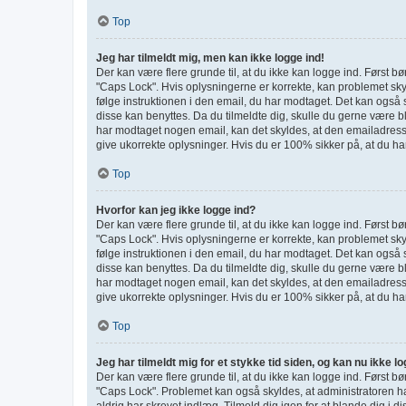
Top
Jeg har tilmeldt mig, men kan ikke logge ind!
Der kan være flere grunde til, at du ikke kan logge ind. Først b
"Caps Lock". Hvis oplysningerne er korrekte, kan problemet skyl
følge instruktionen i den email, du har modtaget. Det kan også 
disse kan benyttes. Da du tilmeldte dig, skulle du gerne være 
har modtaget nogen email, kan det skyldes, at den emailadresse
give ukorrekte oplysninger. Hvis du er 100% sikker på, at du ha
Top
Hvorfor kan jeg ikke logge ind?
Der kan være flere grunde til, at du ikke kan logge ind. Først b
"Caps Lock". Hvis oplysningerne er korrekte, kan problemet skyl
følge instruktionen i den email, du har modtaget. Det kan også 
disse kan benyttes. Da du tilmeldte dig, skulle du gerne være 
har modtaget nogen email, kan det skyldes, at den emailadresse
give ukorrekte oplysninger. Hvis du er 100% sikker på, at du ha
Top
Jeg har tilmeldt mig for et stykke tid siden, og kan nu ikke l
Der kan være flere grunde til, at du ikke kan logge ind. Først b
"Caps Lock". Problemet kan også skyldes, at administratoren ha
aldrig har skrevet indlæg. Tilmeld dig igen for at blande dig i d