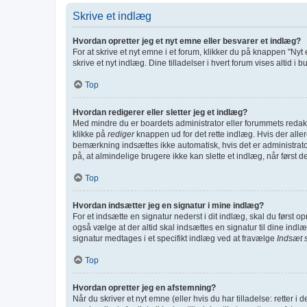
Skrive et indlæg
Hvordan opretter jeg et nyt emne eller besvarer et indlæg?
For at skrive et nyt emne i et forum, klikker du på knappen "Nyt
skrive et nyt indlæg. Dine tilladelser i hvert forum vises altid 
Top
Hvordan redigerer eller sletter jeg et indlæg?
Med mindre du er boardets administrator eller forummets redakt
klikke på
rediger
knappen ud for det rette indlæg. Hvis der all
bemærkning indsættes ikke automatisk, hvis det er administra
på, at almindelige brugere ikke kan slette et indlæg, når først de
Top
Hvordan indsætter jeg en signatur i mine indlæg?
For et indsætte en signatur nederst i dit indlæg, skal du først 
også vælge at der altid skal indsættes en signatur til dine indlæ
signatur medtages i et specifikt indlæg ved at fravælge
Indsæt 
Top
Hvordan opretter jeg en afstemning?
Når du skriver et nyt emne (eller hvis du har tilladelse: retter i 