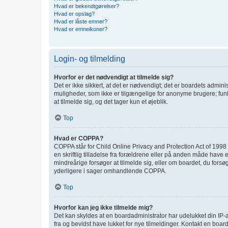
Hvad er bekendtgørelser?
Hvad er opslag?
Hvad er låste emner?
Hvad er emneikoner?
Login- og tilmelding
Hvorfor er det nødvendigt at tilmelde sig?
Det er ikke sikkert, at det er nødvendigt; det er boardets adminis
muligheder, som ikke er tilgængelige for anonyme brugere; funk
at tilmelde sig, og det tager kun et øjeblik.
Top
Hvad er COPPA?
COPPA står for Child Online Privacy and Protection Act of 1998 
en skriftlig tilladelse fra forældrene eller på anden måde have 
mindreårige forsøger at tilmelde sig, eller om boardet, du for
yderligere i sager omhandlende COPPA.
Top
Hvorfor kan jeg ikke tilmelde mig?
Det kan skyldes at en boardadministrator har udelukket din IP-a
fra og bevidst have lukket for nye tilmeldinger. Kontakt en board