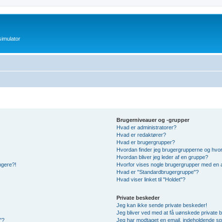
imulator
Brugerniveauer og -grupper
Hvad er administratorer?
Hvad er redaktører?
Hvad er brugergrupper?
Hvordan finder jeg brugergrupperne og hvor
Hvordan bliver jeg leder af en gruppe?
ængere?!
Hvorfor vises nogle brugergrupper med en 
Hvad er "Standardbrugergruppe"?
Hvad viser linket til "Holdet"?
Private beskeder
Jeg kan ikke sende private beskeder!
Jeg bliver ved med at få uønskede private 
"?
Jeg har modtaget en email, indeholdende sp