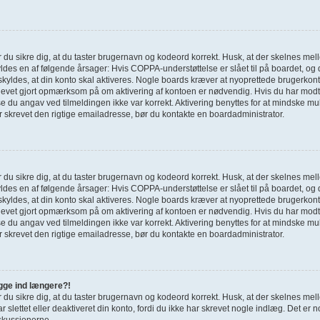
ør du sikre dig, at du taster brugernavn og kodeord korrekt. Husk, at der skelnes mel
des en af følgende årsager: Hvis COPPA-understøttelse er slået til på boardet, og 
skyldes, at din konto skal aktiveres. Nogle boards kræver at nyoprettede brugerkonti
blevet gjort opmærksom på om aktivering af kontoen er nødvendig. Hvis du har modtag
 du angav ved tilmeldingen ikke var korrekt. Aktivering benyttes for at mindske mu
r skrevet den rigtige emailadresse, bør du kontakte en boardadministrator.
ør du sikre dig, at du taster brugernavn og kodeord korrekt. Husk, at der skelnes mel
des en af følgende årsager: Hvis COPPA-understøttelse er slået til på boardet, og 
skyldes, at din konto skal aktiveres. Nogle boards kræver at nyoprettede brugerkonti
blevet gjort opmærksom på om aktivering af kontoen er nødvendig. Hvis du har modtag
 du angav ved tilmeldingen ikke var korrekt. Aktivering benyttes for at mindske mu
r skrevet den rigtige emailadresse, bør du kontakte en boardadministrator.
ogge ind længere?!
ør du sikre dig, at du taster brugernavn og kodeord korrekt. Husk, at der skelnes mel
r slettet eller deaktiveret din konto, fordi du ikke har skrevet nogle indlæg. Det 
iskussionerne.