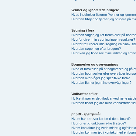
Venner og ignorerede brugere
Hvad indeholder listerne "Venner og ignore
Hvordan tilføjer og fjerner jeg brugere på m
Søgning i fora
Hvordan søger jeg i et forum eller på board
Hvorfor giver min søgning ingen resultater?
Hvorfor returnerer min søgning en blank sid
Hvordan søger jeg efter brugere?
Hvor kan jeg finde alle mine indlæg og emn
Bogmærker og overvågnings
Hvad er forskellen på at bogmærke og på a
Hvordan bogmærker eller overvåger jeg sp
Hvordan overvåger jeg specifikke fora?
Hvordan fjerner jeg mine overvågninger?
Vedhæftede filer
Hvilke filtyper er det tilladt at vedhæfte på 
Hvordan finder jeg alle mine vedhæftede file
phpBB spørgsmål
Hvem har skrevet koden til dette board?
Hvorfor er X funktioner ikke til stede?
Hvem kontakter jeg vedr. misbrug og/eller lo
Hvordan kommer jeg i kontakt med en board