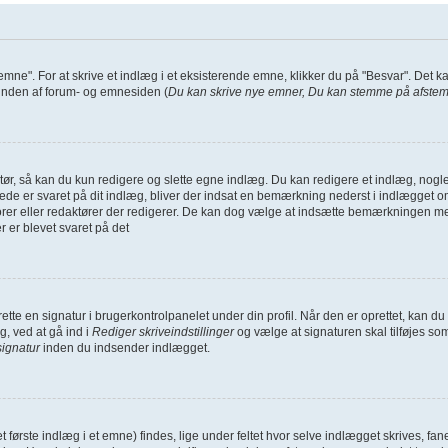
 emne". For at skrive et indlæg i et eksisterende emne, klikker du på "Besvar". Det 
i bunden af forum- og emnesiden (
Du kan skrive nye emner, Du kan stemme på afstemn
ør, så kan du kun redigere og slette egne indlæg. Du kan redigere et indlæg, nogle 
erede er svaret på dit indlæg, bliver der indsat en bemærkning nederst i indlægge
torer eller redaktører der redigerer. De kan dog vælge at indsætte bemærkningen 
r er blevet svaret på det
oprette en signatur i brugerkontrolpanelet under din profil. Når den er oprettet, kan
g, ved at gå ind i
Rediger skriveindstillinger
og vælge at signaturen skal tilføjes so
signatur
inden du indsender indlægget.
det første indlæg i et emne) findes, lige under feltet hvor selve indlægget skrives, fa