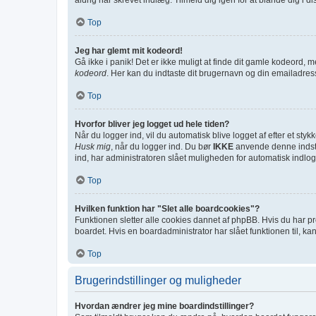
Top
Jeg har glemt mit kodeord!
Gå ikke i panik! Det er ikke muligt at finde dit gamle kodeord, m
kodeord
. Her kan du indtaste dit brugernavn og din emailadres
Top
Hvorfor bliver jeg logget ud hele tiden?
Når du logger ind, vil du automatisk blive logget af efter et st
Husk mig
, når du logger ind. Du bør
IKKE
anvende denne indstil
ind, har administratoren slået muligheden for automatisk indlog
Top
Hvilken funktion har "Slet alle boardcookies"?
Funktionen sletter alle cookies dannet af phpBB. Hvis du har pr
boardet. Hvis en boardadministrator har slået funktionen til, kan
Top
Brugerindstillinger og muligheder
Hvordan ændrer jeg mine boardindstillinger?