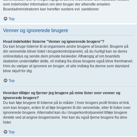
som indeholder information om den bruger der afsendte emailen.
Boardadministratoren kan herefter vurdere evt. sanktioner.
Top
Venner og ignorerede brugere
Hvad indeholder listerne "Venner og ignorerede brugere"?
Du kan bruge listerne til at organisere andre brugere af boardet. Brugere på
din venneliste bliver listet i brugerkontrolpanelet, så du hurtigt kan se deres
onlinestatus og sende dem private beskeder. Afhængig af om boardets
skabelon understøtter dette, vil indlæg fra disse brugere også blive fremhævet.
Hvis du vælger at ignorere en bruger, vil alle indlæg fra denne som standard
blive skjult for dig.
Top
Hvordan tilføjer og fjerner jeg brugere på mine lister over venner og
ignorerede brugere?
Du kan føje brugere til listerne på to måder. I hver brugers profil findes et link
som kan bruges, enten til at føje brugeren til din venneliste, eller til listen over
ignorerede brugere. Alternativt kan du i brugerkontrolpanelet tilføje brugere
direkte ved at angive brugernavne. Her kan du også fjerne brugere fra dine
lister.
Top