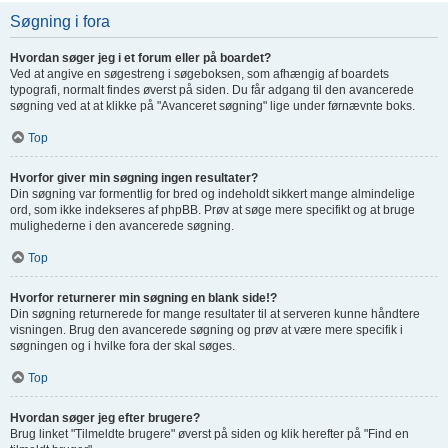
Søgning i fora
Hvordan søger jeg i et forum eller på boardet?
Ved at angive en søgestreng i søgeboksen, som afhængig af boardets
typografi, normalt findes øverst på siden. Du får adgang til den avancerede
søgning ved at at klikke på "Avanceret søgning" lige under førnævnte boks.
Top
Hvorfor giver min søgning ingen resultater?
Din søgning var formentlig for bred og indeholdt sikkert mange almindelige
ord, som ikke indekseres af phpBB. Prøv at søge mere specifikt og at bruge
mulighederne i den avancerede søgning.
Top
Hvorfor returnerer min søgning en blank side!?
Din søgning returnerede for mange resultater til at serveren kunne håndtere
visningen. Brug den avancerede søgning og prøv at være mere specifik i
søgningen og i hvilke fora der skal søges.
Top
Hvordan søger jeg efter brugere?
Brug linket "Tilmeldte brugere" øverst på siden og klik herefter på "Find en