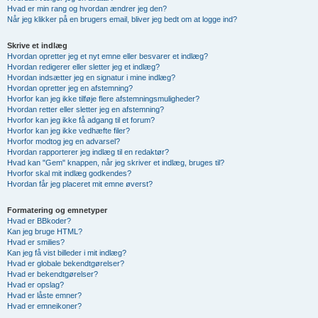
Hvad er min rang og hvordan ændrer jeg den?
Når jeg klikker på en brugers email, bliver jeg bedt om at logge ind?
Skrive et indlæg
Hvordan opretter jeg et nyt emne eller besvarer et indlæg?
Hvordan redigerer eller sletter jeg et indlæg?
Hvordan indsætter jeg en signatur i mine indlæg?
Hvordan opretter jeg en afstemning?
Hvorfor kan jeg ikke tilføje flere afstemningsmuligheder?
Hvordan retter eller sletter jeg en afstemning?
Hvorfor kan jeg ikke få adgang til et forum?
Hvorfor kan jeg ikke vedhæfte filer?
Hvorfor modtog jeg en advarsel?
Hvordan rapporterer jeg indlæg til en redaktør?
Hvad kan "Gem" knappen, når jeg skriver et indlæg, bruges til?
Hvorfor skal mit indlæg godkendes?
Hvordan får jeg placeret mit emne øverst?
Formatering og emnetyper
Hvad er BBkoder?
Kan jeg bruge HTML?
Hvad er smilies?
Kan jeg få vist billeder i mit indlæg?
Hvad er globale bekendtgørelser?
Hvad er bekendtgørelser?
Hvad er opslag?
Hvad er låste emner?
Hvad er emneikoner?