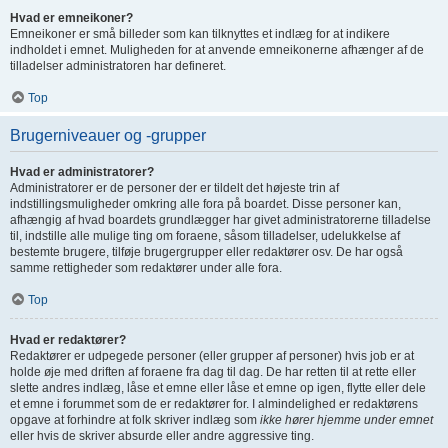
Hvad er emneikoner?
Emneikoner er små billeder som kan tilknyttes et indlæg for at indikere
indholdet i emnet. Muligheden for at anvende emneikonerne afhænger af de
tilladelser administratoren har defineret.
Top
Brugerniveauer og -grupper
Hvad er administratorer?
Administratorer er de personer der er tildelt det højeste trin af
indstillingsmuligheder omkring alle fora på boardet. Disse personer kan,
afhængig af hvad boardets grundlægger har givet administratorerne tilladelse
til, indstille alle mulige ting om foraene, såsom tilladelser, udelukkelse af
bestemte brugere, tilføje brugergrupper eller redaktører osv. De har også
samme rettigheder som redaktører under alle fora.
Top
Hvad er redaktører?
Redaktører er udpegede personer (eller grupper af personer) hvis job er at
holde øje med driften af foraene fra dag til dag. De har retten til at rette eller
slette andres indlæg, låse et emne eller låse et emne op igen, flytte eller dele
et emne i forummet som de er redaktører for. I almindelighed er redaktørens
opgave at forhindre at folk skriver indlæg som
ikke hører hjemme under emnet
eller hvis de skriver absurde eller andre aggressive ting.