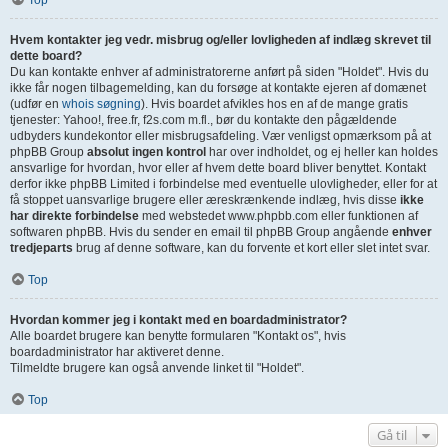
Top
Hvem kontakter jeg vedr. misbrug og/eller lovligheden af indlæg skrevet til
dette board?
Du kan kontakte enhver af administratorerne anført på siden "Holdet". Hvis du
ikke får nogen tilbagemelding, kan du forsøge at kontakte ejeren af domænet
(udfør en
whois søgning
). Hvis boardet afvikles hos en af de mange gratis
tjenester: Yahoo!, free.fr, f2s.com m.fl., bør du kontakte den pågældende
udbyders kundekontor eller misbrugsafdeling. Vær venligst opmærksom på at
phpBB Group
absolut ingen kontrol
har over indholdet, og ej heller kan holdes
ansvarlige for hvordan, hvor eller af hvem dette board bliver benyttet. Kontakt
derfor ikke phpBB Limited i forbindelse med eventuelle ulovligheder, eller for at
få stoppet uansvarlige brugere eller æreskrænkende indlæg, hvis disse
ikke
har direkte forbindelse
med webstedet www.phpbb.com eller funktionen af
softwaren phpBB. Hvis du sender en email til phpBB Group angående
enhver
tredjeparts
brug af denne software, kan du forvente et kort eller slet intet svar.
Top
Hvordan kommer jeg i kontakt med en boardadministrator?
Alle boardet brugere kan benytte formularen "Kontakt os", hvis
boardadministrator har aktiveret denne.
Tilmeldte brugere kan også anvende linket til "Holdet".
Top
Gå til