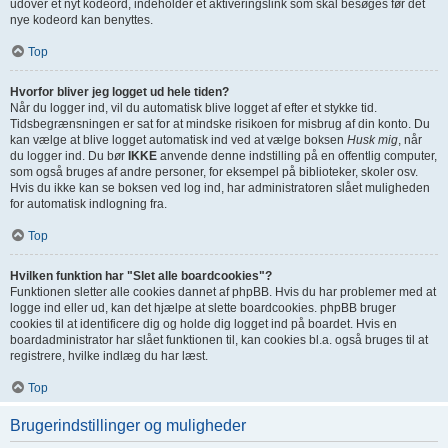
udover et nyt kodeord, indeholder et aktiveringslink som skal besøges før det
nye kodeord kan benyttes.
Top
Hvorfor bliver jeg logget ud hele tiden?
Når du logger ind, vil du automatisk blive logget af efter et stykke tid.
Tidsbegrænsningen er sat for at mindske risikoen for misbrug af din konto. Du
kan vælge at blive logget automatisk ind ved at vælge boksen
Husk mig
, når
du logger ind. Du bør
IKKE
anvende denne indstilling på en offentlig computer,
som også bruges af andre personer, for eksempel på biblioteker, skoler osv.
Hvis du ikke kan se boksen ved log ind, har administratoren slået muligheden
for automatisk indlogning fra.
Top
Hvilken funktion har "Slet alle boardcookies"?
Funktionen sletter alle cookies dannet af phpBB. Hvis du har problemer med at
logge ind eller ud, kan det hjælpe at slette boardcookies. phpBB bruger
cookies til at identificere dig og holde dig logget ind på boardet. Hvis en
boardadministrator har slået funktionen til, kan cookies bl.a. også bruges til at
registrere, hvilke indlæg du har læst.
Top
Brugerindstillinger og muligheder