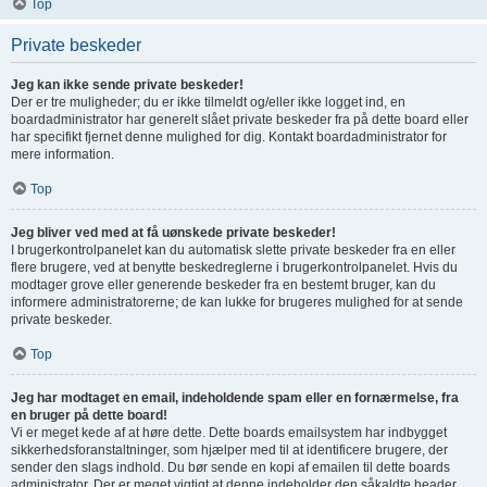
Top
Private beskeder
Jeg kan ikke sende private beskeder!
Der er tre muligheder; du er ikke tilmeldt og/eller ikke logget ind, en
boardadministrator har generelt slået private beskeder fra på dette board eller
har specifikt fjernet denne mulighed for dig. Kontakt boardadministrator for
mere information.
Top
Jeg bliver ved med at få uønskede private beskeder!
I brugerkontrolpanelet kan du automatisk slette private beskeder fra en eller
flere brugere, ved at benytte beskedreglerne i brugerkontrolpanelet. Hvis du
modtager grove eller generende beskeder fra en bestemt bruger, kan du
informere administratorerne; de kan lukke for brugeres mulighed for at sende
private beskeder.
Top
Jeg har modtaget en email, indeholdende spam eller en fornærmelse, fra
en bruger på dette board!
Vi er meget kede af at høre dette. Dette boards emailsystem har indbygget
sikkerhedsforanstaltninger, som hjælper med til at identificere brugere, der
sender den slags indhold. Du bør sende en kopi af emailen til dette boards
administrator. Der er meget vigtigt at denne indeholder den såkaldte header,