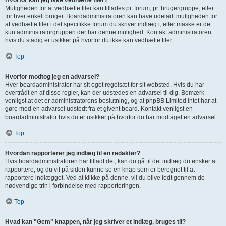
Hvorfor kan jeg ikke vedhæfte filer?
Muligheden for at vedhæfte filer kan tillades pr. forum, pr. brugergruppe, eller
for hver enkelt bruger. Boardadministratoren kan have udeladt muligheden for
at vedhæfte filer i det specifikke forum du skriver indlæg i, eller måske er det
kun administratorgruppen der har denne mulighed. Kontakt administratoren
hvis du stadig er usikker på hvorfor du ikke kan vedhæfte filer.
Top
Hvorfor modtog jeg en advarsel?
Hver boardadministrator har sit eget regelsæt for sit websted. Hvis du har
overtrådt en af disse regler, kan der udstedes en advarsel til dig. Bemærk
venligst at det er administratorens beslutning, og at phpBB Limited intet har at
gøre med en advarsel udstedt fra et givent board. Kontakt venligst en
boardadministrator hvis du er usikker på hvorfor du har modtaget en advarsel.
Top
Hvordan rapporterer jeg indlæg til en redaktør?
Hvis boardadministratoren har tilladt det, kan du gå til det indlæg du ønsker at
rapportere, og du vil på siden kunne se en knap som er beregnet til at
rapportere indlægget. Ved at klikke på denne, vil du blive ledt gennem de
nødvendige trin i forbindelse med rapporteringen.
Top
Hvad kan "Gem" knappen, når jeg skriver et indlæg, bruges til?