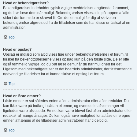
Hvad er bekendtgørelser?
Bekendtgørelser indeholder typisk vigtige meddelelser angående forummet,
og du bør læse dem når muligt. Bekendtgørelser vises altid på toppen af alle
sider i det forum de er skrevet til. Om det er muligt for dig at skrive en
bekendtgørelse afgøres ud fra de tilladelser som du har, disse er fastsat af en
administrator.
Top
Hvad er opslag?
Opslag er indlæg som altid vises lige under bekendtgørelserne i et forum, til
forskel fra bekendtgørelserne vises opslag kun på den første side. De er ofte
også temmelig vigtige, og du bør læse dem, når du har mulighed for det.
Ligesom med bekendtgørelser er det boardets administrator, der fastsætter de
nødvendige tilladelser for at kunne skrive et opslag i et forum.
Top
Hvad er låste emner?
Låste emner er sat således enten af en administrator eller af en redaktør. Du
kan ikke svare på indlæg i sådan et emne, og eventuelle afstemninger vil
ligeledes være afsluttede. Emnet kan være blevet låst af en administrator eller
redaktør af mange årsager. Du kan også have mulighed for at låse dine egne
emner, afhængig af de tilladelser administratoren har tildelt dig.
Top