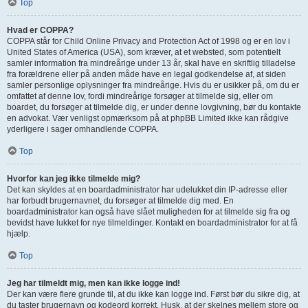
Top
Hvad er COPPA?
COPPA står for Child Online Privacy and Protection Act of 1998 og er en lov i
United States of America (USA), som kræver, at et websted, som potentielt
samler information fra mindreårige under 13 år, skal have en skriftlig tilladelse
fra forældrene eller på anden måde have en legal godkendelse af, at siden
samler personlige oplysninger fra mindreårige. Hvis du er usikker på, om du er
omfattet af denne lov, fordi mindreårige forsøger at tilmelde sig, eller om
boardet, du forsøger at tilmelde dig, er under denne lovgivning, bør du kontakte
en advokat. Vær venligst opmærksom på at phpBB Limited ikke kan rådgive
yderligere i sager omhandlende COPPA.
Top
Hvorfor kan jeg ikke tilmelde mig?
Det kan skyldes at en boardadministrator har udelukket din IP-adresse eller
har forbudt brugernavnet, du forsøger at tilmelde dig med. En
boardadministrator kan også have slået muligheden for at tilmelde sig fra og
bevidst have lukket for nye tilmeldinger. Kontakt en boardadministrator for at få
hjælp.
Top
Jeg har tilmeldt mig, men kan ikke logge ind!
Der kan være flere grunde til, at du ikke kan logge ind. Først bør du sikre dig, at
du taster brugernavn og kodeord korrekt. Husk, at der skelnes mellem store og