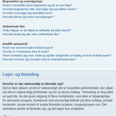
Bogmærker og overvågnings
Hvad er forskellen på at bogmærke og på at overvåge?
Hvordan bogmærker eller overvåger jeg specifikke emner?
Hvordan overvåger jeg specifikke fora?
Hvordan fjerner jeg mine overvågninger?
Vedhæftede filer
Hvilke filtyper er det tilladt at vedhæfte på dette board?
Hvordan finder jeg alle mine vedhæftede filer?
phpBB spørgsmål
Hvem har skrevet koden til dette board?
Hvorfor er X funktioner ikke til stede?
Hvem kontakter jeg vedr. misbrug og/eller lovligheden af indlæg skrevet til dette board?
Hvordan kommer jeg i kontakt med en boardadministrator?
Login- og tilmelding
Hvorfor er det nødvendigt at tilmelde sig?
Det er ikke sikkert, at det er nødvendigt; det er boardets administrator, der afgør,
om det er nødvendigt at tilmelde sig for at skrive indlæg. Tilmelding er dog altid
en god ide, da det giver adgang til flere muligheder, som ikke er tilgængelige
for anonyme brugere; funktioner som personligt billede på dine indlæg, private
beskeder, sende emails til andre tilmeldte brugere, brugergrupper osv. Det
anbefales derfor at tilmelde sig, og det tager kun et øjeblik.