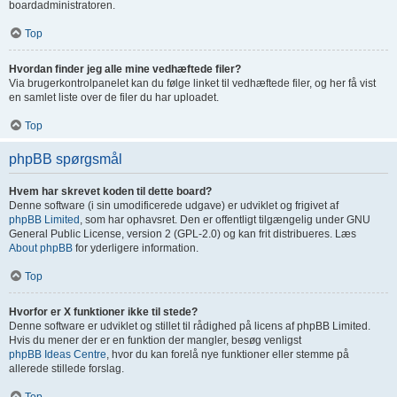
boardadministratoren.
Top
Hvordan finder jeg alle mine vedhæftede filer?
Via brugerkontrolpanelet kan du følge linket til vedhæftede filer, og her få vist
en samlet liste over de filer du har uploadet.
Top
phpBB spørgsmål
Hvem har skrevet koden til dette board?
Denne software (i sin umodificerede udgave) er udviklet og frigivet af
phpBB Limited
, som har ophavsret. Den er offentligt tilgængelig under GNU
General Public License, version 2 (GPL-2.0) og kan frit distribueres. Læs
About phpBB
for yderligere information.
Top
Hvorfor er X funktioner ikke til stede?
Denne software er udviklet og stillet til rådighed på licens af phpBB Limited.
Hvis du mener der er en funktion der mangler, besøg venligst
phpBB Ideas Centre
, hvor du kan forelå nye funktioner eller stemme på
allerede stillede forslag.