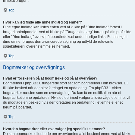
tilmeldt bruger".
Top
Hvor kan jeg finde alle mine indlæg og emner?
Dine egne indlæg kan listes enten ved at klikke på "Dine indlæg" forrest i
brugerkontrolpanelet, ved at klikke på "Brugers indlæg" forrest på din profilside
eller "Dine indlæg" øverst på boardindekset under hurtige links. For at søge i
dine emner bruges den avancerede søgning og udfyld de relevante
søgekriterier i overenstemmelse hermed.
Top
Bogmærker og overvågnings
Hvad er forskellen på at bogmærke og på at overvåge?
Bogmærker i phpBB3.0 fungerede stort set som bogmærker i din browser. Du
fik ikke besked når der blev foretaget en opdatering. Fra phpBB3.1 virker
bogmærker næsten som en overvågning. Du kan få en notifikation når et
bogmærket emne opdateres. Hvis du derimod vælger at overvåge et emne, vil
du modtage en besked hvis der foretages en opdatering i et emne eller et
forum på boardet.
Top
Hvordan bogmærker eller overvåger jeg specifikke emner?
Du kan bogmærke eller bede om overvågning af et bestemt emne ved at klikke