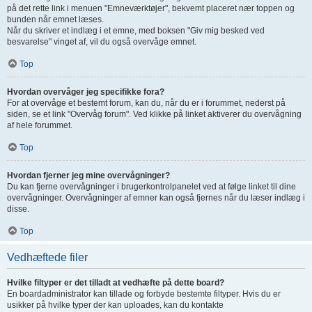
på det rette link i menuen "Emneværktøjer", bekvemt placeret nær toppen og
bunden når emnet læses.
Når du skriver et indlæg i et emne, med boksen "Giv mig besked ved
besvarelse" vinget af, vil du også overvåge emnet.
Top
Hvordan overvåger jeg specifikke fora?
For at overvåge et bestemt forum, kan du, når du er i forummet, nederst på
siden, se et link "Overvåg forum". Ved klikke på linket aktiverer du overvågning
af hele forummet.
Top
Hvordan fjerner jeg mine overvågninger?
Du kan fjerne overvågninger i brugerkontrolpanelet ved at følge linket til dine
overvågninger. Overvågninger af emner kan også fjernes når du læser indlæg i
disse.
Top
Vedhæftede filer
Hvilke filtyper er det tilladt at vedhæfte på dette board?
En boardadministrator kan tillade og forbyde bestemte filtyper. Hvis du er
usikker på hvilke typer der kan uploades, kan du kontakte