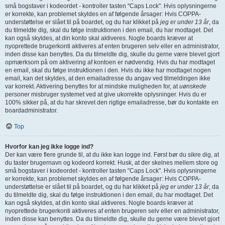
små bogstaver i kodeordet - kontroller tasten "Caps Lock". Hvis oplysningerne
er korrekte, kan problemet skyldes en af følgende årsager: Hvis COPPA-
understøttelse er slået til på boardet, og du har klikket på
jeg er under 13 år
, da
du tilmeldte dig, skal du følge instruktionen i den email, du har modtaget. Det
kan også skyldes, at din konto skal aktiveres. Nogle boards kræver at
nyoprettede brugerkonti aktiveres af enten brugeren selv eller en administrator,
inden disse kan benyttes. Da du tilmeldte dig, skulle du gerne være blevet gjort
opmærksom på om aktivering af kontoen er nødvendig. Hvis du har modtaget
en email, skal du følge instruktionen i den. Hvis du ikke har modtaget nogen
email, kan det skyldes, at den emailadresse du angav ved tilmeldingen ikke
var korrekt. Aktivering benyttes for at mindske muligheden for, at
uønskede
personer misbruger systemet ved at give ukorrekte oplysninger. Hvis du er
100% sikker på, at du har skrevet den rigtige emailadresse, bør du kontakte en
boardadministrator.
Top
Hvorfor kan jeg ikke logge ind?
Der kan være flere grunde til, at du ikke kan logge ind. Først bør du sikre dig, at
du taster brugernavn og kodeord korrekt. Husk, at der skelnes mellem store og
små bogstaver i kodeordet - kontroller tasten "Caps Lock". Hvis oplysningerne
er korrekte, kan problemet skyldes en af følgende årsager: Hvis COPPA-
understøttelse er slået til på boardet, og du har klikket på
jeg er under 13 år
, da
du tilmeldte dig, skal du følge instruktionen i den email, du har modtaget. Det
kan også skyldes, at din konto skal aktiveres. Nogle boards kræver at
nyoprettede brugerkonti aktiveres af enten brugeren selv eller en administrator,
inden disse kan benyttes. Da du tilmeldte dig, skulle du gerne være blevet gjort