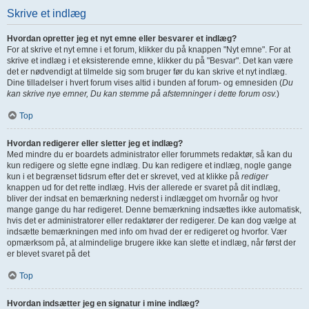
Skrive et indlæg
Hvordan opretter jeg et nyt emne eller besvarer et indlæg?
For at skrive et nyt emne i et forum, klikker du på knappen "Nyt emne". For at
skrive et indlæg i et eksisterende emne, klikker du på "Besvar". Det kan være
det er nødvendigt at tilmelde sig som bruger før du kan skrive et nyt indlæg.
Dine tilladelser i hvert forum vises altid i bunden af forum- og emnesiden (
Du
kan skrive nye emner, Du kan stemme på afstemninger i dette forum osv.
)
Top
Hvordan redigerer eller sletter jeg et indlæg?
Med mindre du er boardets administrator eller forummets redaktør, så kan du
kun redigere og slette egne indlæg. Du kan redigere et indlæg, nogle gange
kun i et begrænset tidsrum efter det er skrevet, ved at klikke på
rediger
knappen ud for det rette indlæg. Hvis der allerede er svaret på dit indlæg,
bliver der indsat en bemærkning nederst i indlægget om hvornår og hvor
mange gange du har redigeret. Denne bemærkning indsættes ikke automatisk,
hvis det er administratorer eller redaktører der redigerer. De kan dog vælge at
indsætte bemærkningen med info om hvad der er redigeret og hvorfor. Vær
opmærksom på, at almindelige brugere ikke kan slette et indlæg, når først der
er blevet svaret på det
Top
Hvordan indsætter jeg en signatur i mine indlæg?