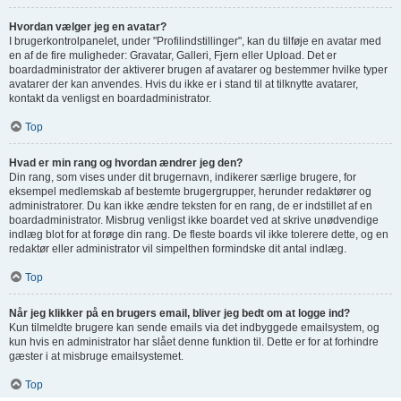
Hvordan vælger jeg en avatar?
I brugerkontrolpanelet, under "Profilindstillinger", kan du tilføje en avatar med
en af de fire muligheder: Gravatar, Galleri, Fjern eller Upload. Det er
boardadministrator der aktiverer brugen af avatarer og bestemmer hvilke typer
avatarer der kan anvendes. Hvis du ikke er i stand til at tilknytte avatarer,
kontakt da venligst en boardadministrator.
Top
Hvad er min rang og hvordan ændrer jeg den?
Din rang, som vises under dit brugernavn, indikerer særlige brugere, for
eksempel medlemskab af bestemte brugergrupper, herunder redaktører og
administratorer. Du kan ikke ændre teksten for en rang, de er indstillet af en
boardadministrator. Misbrug venligst ikke boardet ved at skrive unødvendige
indlæg blot for at forøge din rang. De fleste boards vil ikke tolerere dette, og en
redaktør eller administrator vil simpelthen formindske dit antal indlæg.
Top
Når jeg klikker på en brugers email, bliver jeg bedt om at logge ind?
Kun tilmeldte brugere kan sende emails via det indbyggede emailsystem, og
kun hvis en administrator har slået denne funktion til. Dette er for at forhindre
gæster i at misbruge emailsystemet.
Top