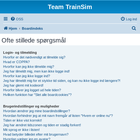
Team TrainSim
OSS
Log ind
S
Hjem
Boardindeks
ø
Ofte stillede spørgsmål
g
Login- og tilmelding
Hvorfor er det nødvendigt at tilmelde sig?
Hvad er COPPA?
Hvorfor kan jeg ikke tilmelde mig?
Jeg har tilmeldt mig, men kan ikke logge ind!
Hvorfor kan jeg ikke logge ind?
Jeg har tilmeldt mig for et stykke tid siden, og kan nu ikke logge ind længere?!
Jeg har glemt mit kodeord!
Hvorfor bliver jeg logget ud hele tiden?
Hvilken funktion har "Slet alle boardcookies"?
Brugerindstillinger og muligheder
Hvordan ændrer jeg mine boardindstillinger?
Hvordan forhindrer jeg at mit navn fremgår af listen "Hvem er online nu"?
Tiden er ikke vist korrekt!
Jeg har ændret tidszonen og tiden er stadig forkert!
Mit sprog er ikke i listen!
Hvad betyder billedet efter mit brugernavn?
Hvordan vælger jeg en avatar?