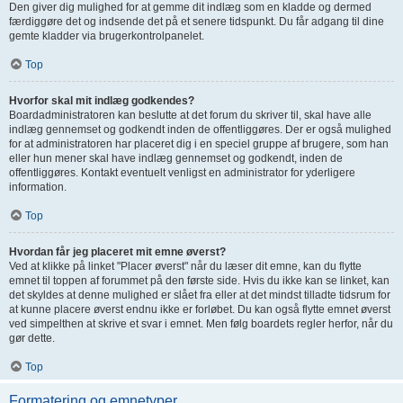
Den giver dig mulighed for at gemme dit indlæg som en kladde og dermed
færdiggøre det og indsende det på et senere tidspunkt. Du får adgang til dine
gemte kladder via brugerkontrolpanelet.
Top
Hvorfor skal mit indlæg godkendes?
Boardadministratoren kan beslutte at det forum du skriver til, skal have alle
indlæg gennemset og godkendt inden de offentliggøres. Der er også mulighed
for at administratoren har placeret dig i en speciel gruppe af brugere, som han
eller hun mener skal have indlæg gennemset og godkendt, inden de
offentliggøres. Kontakt eventuelt venligst en administrator for yderligere
information.
Top
Hvordan får jeg placeret mit emne øverst?
Ved at klikke på linket "Placer øverst" når du læser dit emne, kan du flytte
emnet til toppen af forummet på den første side. Hvis du ikke kan se linket, kan
det skyldes at denne mulighed er slået fra eller at det mindst tilladte tidsrum for
at kunne placere øverst endnu ikke er forløbet. Du kan også flytte emnet øverst
ved simpelthen at skrive et svar i emnet. Men følg boardets regler herfor, når du
gør dette.
Top
Formatering og emnetyper