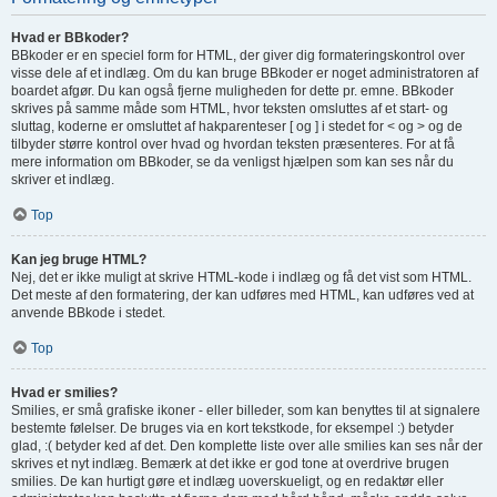
Hvad er BBkoder?
BBkoder er en speciel form for HTML, der giver dig formateringskontrol over
visse dele af et indlæg. Om du kan bruge BBkoder er noget administratoren af
boardet afgør. Du kan også fjerne muligheden for dette pr. emne. BBkoder
skrives på samme måde som HTML, hvor teksten omsluttes af et start- og
sluttag, koderne er omsluttet af hakparenteser [ og ] i stedet for < og > og de
tilbyder større kontrol over hvad og hvordan teksten præsenteres. For at få
mere information om BBkoder, se da venligst hjælpen som kan ses når du
skriver et indlæg.
Top
Kan jeg bruge HTML?
Nej, det er ikke muligt at skrive HTML-kode i indlæg og få det vist som HTML.
Det meste af den formatering, der kan udføres med HTML, kan udføres ved at
anvende BBkode i stedet.
Top
Hvad er smilies?
Smilies, er små grafiske ikoner - eller billeder, som kan benyttes til at signalere
bestemte følelser. De bruges via en kort tekstkode, for eksempel :) betyder
glad, :( betyder ked af det. Den komplette liste over alle smilies kan ses når der
skrives et nyt indlæg. Bemærk at det ikke er god tone at overdrive brugen
smilies. De kan hurtigt gøre et indlæg uoverskueligt, og en redaktør eller