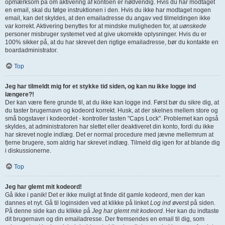
opmærksom på om aktivering af kontoen er nødvendig. Hvis du har modtaget
en email, skal du følge instruktionen i den. Hvis du ikke har modtaget nogen
email, kan det skyldes, at den emailadresse du angav ved tilmeldingen ikke
var korrekt. Aktivering benyttes for at mindske muligheden for, at
uønskede
personer misbruger systemet ved at give ukorrekte oplysninger. Hvis du er
100% sikker på, at du har skrevet den rigtige emailadresse, bør du kontakte en
boardadministrator.
Top
Jeg har tilmeldt mig for et stykke tid siden, og kan nu ikke logge ind
længere?!
Der kan være flere grunde til, at du ikke kan logge ind. Først bør du sikre dig, at
du taster brugernavn og kodeord korrekt. Husk, at der skelnes mellem store og
små bogstaver i kodeordet - kontroller tasten "Caps Lock". Problemet kan også
skyldes, at administratoren har slettet eller deaktiveret din konto, fordi du ikke
har skrevet nogle indlæg. Det er normal procedure med jævne mellemrum at
fjerne brugere, som aldrig har skrevet indlæg. Tilmeld dig igen for at blande dig
i diskussionerne.
Top
Jeg har glemt mit kodeord!
Gå ikke i panik! Det er ikke muligt at finde dit gamle kodeord, men der kan
dannes et nyt. Gå til loginsiden ved at klikke på linket
Log ind
øverst på siden.
På denne side kan du klikke på
Jeg har glemt mit kodeord
. Her kan du indtaste
dit brugernavn og din emailadresse. Der fremsendes en email til dig, som