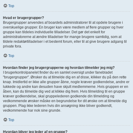
Top
Hvad er brugergrupper?
Brugergrupper anvendes af boardets administratorer til at opdele brugere i
overskuelige grupper. En bruger kan være medlem af flere grupper og hver
gruppe kan tildeles individuelle tilladelser. Det gør det enkelt for
administratorerne at ændre tilladelser for mange brugere samtidig, som at
tildele redaktørtilladelser i et bestemt forum, eller til at give brugere adgang til
private fora.
Top
Hvordan finder jeg brugergrupperne og hvordan tilmelder jeg mig?
I brugerkontrolpanelet finder du en samlet oversigt under fanebladet
"brugergrupper". Ønsker du at tilmelde dig en af disse, klikker du på den rette
knap. Imidlertid er ikke alle grupper åbne, nogle kræver godkendelse, andre er
lukkede og andre kan desuden have skjult medlemmerne. Hvis gruppen er en
åben, kan du tilmelde dig ved at klikke dig frem. Hvis tilmelding til en gruppe
kræver godkendelse, skal gruppelederen godkende din tilmelding og
vedkommende ønsker måske en begrundelse for dit ønske om at tilmelde dig
gruppen. Plag ikke lederen hvis din ansøgning ikke bliver godkendt,
vedkommende har nok sine grunde.
Top
Hvordan bliver jeg leder af en gruppe?