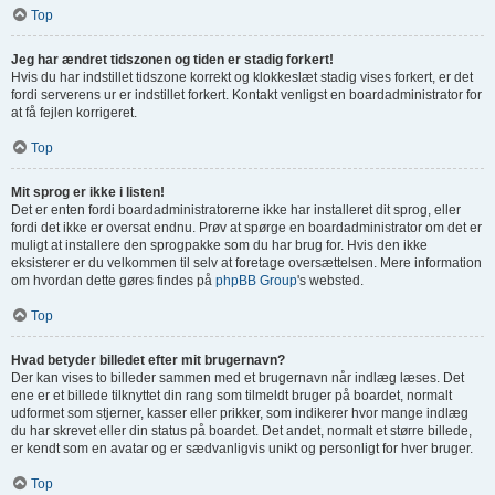
Top
Jeg har ændret tidszonen og tiden er stadig forkert!
Hvis du har indstillet tidszone korrekt og klokkeslæt stadig vises forkert, er det
fordi serverens ur er indstillet forkert. Kontakt venligst en boardadministrator for
at få fejlen korrigeret.
Top
Mit sprog er ikke i listen!
Det er enten fordi boardadministratorerne ikke har installeret dit sprog, eller
fordi det ikke er oversat endnu. Prøv at spørge en boardadministrator om det er
muligt at installere den sprogpakke som du har brug for. Hvis den ikke
eksisterer er du velkommen til selv at foretage oversættelsen. Mere information
om hvordan dette gøres findes på
phpBB Group
's websted.
Top
Hvad betyder billedet efter mit brugernavn?
Der kan vises to billeder sammen med et brugernavn når indlæg læses. Det
ene er et billede tilknyttet din rang som tilmeldt bruger på boardet, normalt
udformet som stjerner, kasser eller prikker, som indikerer hvor mange indlæg
du har skrevet eller din status på boardet. Det andet, normalt et større billede,
er kendt som en avatar og er sædvanligvis unikt og personligt for hver bruger.
Top