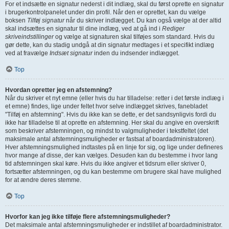
For et indsætte en signatur nederst i dit indlæg, skal du først oprette en signatur
i brugerkontrolpanelet under din profil. Når den er oprettet, kan du vælge
boksen
Tilføj signatur
når du skriver indlægget. Du kan også vælge at der altid
skal indsættes en signatur til dine indlæg, ved at gå ind i
Rediger
skriveindstillinger
og vælge at signaturen skal tilføjes som standard. Hvis du
gør dette, kan du stadig undgå at din signatur medtages i et specifikt indlæg
ved at fravælge
Indsæt signatur
inden du indsender indlægget.
Top
Hvordan opretter jeg en afstemning?
Når du skriver et nyt emne (eller hvis du har tilladelse: retter i det første indlæg i
et emne) findes, lige under feltet hvor selve indlægget skrives, fanebladet
"Tilføj en afstemning". Hvis du ikke kan se dette, er det sandsynligvis fordi du
ikke har tilladelse til at oprette en afstemning. Her skal du angive en overskrift
som beskriver afstemningen, og mindst to valgmuligheder i tekstfeltet (det
maksimale antal afstemningsmuligheder er fastsat af boardadministratoren).
Hver afstemningsmulighed indtastes på en linje for sig, og lige under defineres
hvor mange af disse, der kan vælges. Desuden kan du bestemme i hvor lang
tid afstemningen skal køre. Hvis du ikke angiver et tidsrum eller skriver 0,
fortsætter afstemningen, og du kan bestemme om brugere skal have mulighed
for at ændre deres stemme.
Top
Hvorfor kan jeg ikke tilføje flere afstemningsmuligheder?
Det maksimale antal afstemningsmuligheder er indstillet af boardadministrator.