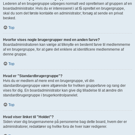
Lederen af en brugergruppe udpeges normalt ved oprettelsen af gruppen af en
boardadministrator. Hvis du er interesseret i at få oprettet en brugergruppe,
skal du som det første kontakte en administrator; forsøg at sende en privat
besked.
Top
Hvorfor vises nogle brugergrupper med en anden farve?
Boardadministratoren kan vælge at tilknytte en bestemt farve til medlemmerne
af en brugergruppe, for at gøre det enklere at identificere medlemmerne af
denne gruppe.
Top
Hvad er "Standardbrugergruppe"?
Hvis du er medlem af mere end en brugergruppe, vil din
standardbrugergruppe være afgørende for hvilken gruppefarve og rang der
vises for dig. En boardadministrator kan give dig tilladelse til at ændre din
standardbrugergruppe i brugerkontrolpanelet.
Top
Hvad viser linket til "Holdet"?
Siden viser dig brugernavnene på personerne bag dette board, hvem der er
administratorer, redaktører og hvilke fora de hver især redigerer.