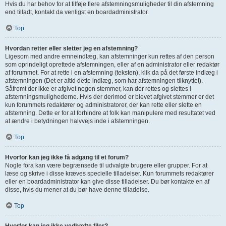
Hvis du har behov for at tilføje flere afstemningsmuligheder til din afstemning
end tilladt, kontakt da venligst en boardadministrator.
Top
Hvordan retter eller sletter jeg en afstemning?
Ligesom med andre emneindlæg, kan afstemninger kun rettes af den person
som oprindeligt oprettede afstemningen, eller af en administrator eller redaktør
af forummet. For at rette i en afstemning (teksten), klik da på det første indlæg i
afstemningen (Det er altid dette indlæg, som har afstemningen tilknyttet).
Såfremt der ikke er afgivet nogen stemmer, kan der rettes og slettes i
afstemningsmulighederne. Hvis der derimod er blevet afgivet stemmer er det
kun forummets redaktører og administratorer, der kan rette eller slette en
afstemning. Dette er for at forhindre at folk kan manipulere med resultatet ved
at ændre i betydningen halvvejs inde i afstemningen.
Top
Hvorfor kan jeg ikke få adgang til et forum?
Nogle fora kan være begrænsede til udvalgte brugere eller grupper. For at
læse og skrive i disse kræves specielle tilladelser. Kun forummets redaktører
eller en boardadministrator kan give disse tilladelser. Du bør kontakte en af
disse, hvis du mener at du bør have denne tilladelse.
Top