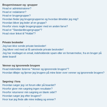
Brugerniveauer og -grupper
Hvad er administratorer?
Hvad er redaktører?
Hvad er brugergrupper?
Hvordan finder jeg brugergrupperne og hvordan tilmelder jeg mig?
Hvordan bliver jeg leder af en gruppe?
Hvorfor vises nogle brugergrupper med en anden farve?
Hvad er "Standardbrugergruppe"?
Hvad viser linket til "Holdet"?
Private beskeder
Jeg kan ikke sende private beskeder!
Jeg bliver ved med at få uønskede private beskeder!
Jeg har modtaget en email, indeholdende spam eller en fornærmelse, fra en bruger på
dette board!
Venner og ignorerede brugere
Hvad indeholder listerne "Venner og ignorerede brugere"?
Hvordan tilføjer og fjerner jeg brugere på mine lister over venner og ignorerede brugere?
Søgning i fora
Hvordan søger jeg i et forum eller på boardet?
Hvorfor giver min søgning ingen resultater?
Hvorfor returnerer min søgning en blank side!?
Hvordan søger jeg efter brugere?
Hvor kan jeg finde alle mine indlæg og emner?