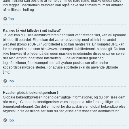
administrator kan beslutte at fjerne dem med hård hånd, måske endda selve
indlægget. Boardadministratoren kan også have sat et maksimum for antallet
af smilies pr. indlæg.
Top
Kan jeg få vist billeder i mit indlæg?
Ja, det kan du. Hvis administratoren har tilladt vedhæftede filer, kan du uploade
billedet til boardet. Ellers kan det være nødvendigt med et link til et andet
websted (komplet URL) hvor billedet altid kan hentes fra. En komplet URL kan
for eksempel se ud som http://www.eksempel.dk/billeder/mit-billede.gif. Du kan
ikke henvise til billeder på din egen maskine (medmindre disse er på en server
der altid er forbundet med Internettet). Ej heller billeder gemt bag
loginfunktioner, for eksempel hotmail-/yahoo-postkasser eller andre
kodeordsbeskyttede steder. For at vise et billede skal du anvende BBkode
[img].
Top
Hvad er globale bekendtgørelser?
Globale bekendtgørelser indeholder vigtige informationer, og du bør læse dem
når muligt. Globale bekendtgørelser vises i toppen af alle fora og tillige i dit
brugerkontrolpanel. Om det er muligt for dig at skrive en global bekendtgørelse
afgøres ud fra de tilladelser som du har, disse er fastsat af en administrator.
Top