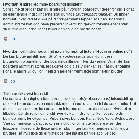
Hvordan ændrer jeg mine boardindstillinger?
Som tilmeldt bruger kan du ændre på, hvordan boardet fungerer for dig. For at
se eller ændre indstillingerne skal du finde
Brugerkontrolpanelet
. Du finder
normalt linket ved at klikke på dit brugernavn i toppen af siden. Boardets
administrator kan dog have placeret linket til brugerkontrolpanelet et andet
sted. Alle dine indstillinger bliver gemt til dine næste besøg.
Top
Hvordan forhindrer jeg at mit navn fremgår af listen "Hvem er online nu"?
Du kan bruge indstillingen
Skjul min onlinestatus
, som du finder i
brugerkontrolpanelet under boardindstillinger. Hvis du vælger
Ja
, er det kun
boardets administratorer, redaktører og dig selv, der kan se, når du er online.
For alle andre vil du i onlinelisten herefter fremtræde som "skjult bruger".
Top
Tiden er ikke vist korrekt!
Da det usædvanligt sjældent sker at webstedets(webserverens) tidsindstilling
er forkert, kan du næsten med sikkerhed gå ud fra at den tid du ser er rigtig. Det
du muligvis ser er en tid i en anden tidszone end den du selv er i. Hvis det er
tilfældet, bør du rette i din profil hvor du kan indstille hvilken tidszone du
befinder dig i, for eksempel København, London, Paris, New York, Sydney, osv.
Vær opmærksom på at det kun er muligt for tilmeldte brugere at ændre
tidszonen, ligesom de fleste andre indstillinger kun kan ændres af tilmeldte
brugere, så hvis ikke du er tilmeldt er det måske på tide at blive det!