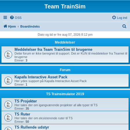
Team TrainSim
OSS
Log ind
S
Hjem
Boardindeks
ø
Dato og tid er fre aug 07, 2026 8:12 pm
g
Meddelelser
Meddelelser fra Team TrainSim til brugerne
Dette forum er ikke beregnet til support. Det er KUN til meddelelser fra Teamet til
brugerne
Emner:
3
Forum
Kapafa Interactive Asset Pack
Her ydes support på Kapafa Interactive Asset Pack
Emner:
1
TS Trainsimulator 2019
TS Projekter
Her tales der om igangværende projekter af alle typer til TS
Emner:
35
TS Ruter
Her tales der om eksisterende ruter til TS
Emner:
50
TS Rullende udstyr