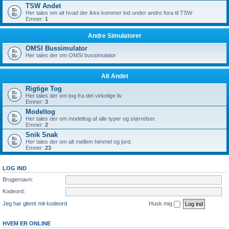
TSW Andet
Her tales om alt hvad der ikke kommer ind under andre fora til TSW
Emner:
1
Andre Simulatorer
OMSI Bussimulator
Her tales der om OMSI bussimulator
Alt Andet
Rigtige Tog
Her tales der om tog fra det virkelige liv
Emner:
3
Modeltog
Her tales der om modeltog af alle typer og størrelser.
Emner:
2
Snik Snak
Her tales der om alt mellem himmel og jord.
Emner:
23
LOG IND
Brugernavn:
Kodeord:
Jeg har glemt mit kodeord
Husk mig
HVEM ER ONLINE