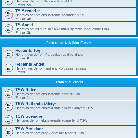
Her tales der om rullende udstyr til TS
Emner:
59
TS Scenarier
Her tales der om eksisterende scenarier til TS
Emner:
39
TS Andet
Her tales om alt til TS der ikke hører hjemme under andre Fora
Emner:
36
Forcesius Udvikler Forum
Repaints Tog
Her skrives der om Forcesius repaints af tog
Emner:
8
Repaints Andet
Her skrives der om andre af Forcesius repaints
Emner:
1
Train Sim World
TSW Ruter
Her tales der om eksisterende ruter til TSW
Emner:
1
TSW Rullende Udstyr
Her tales der om eksisterende rullede udstyr til TSW
TSW Scenarier
Her tales der om eksisterende scenarier til TSW
TSW Projekter
Her tales der om projekter af alle typer til TSW