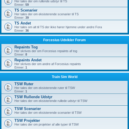
Her tales der om rullende udstyr til TS
Emner:
59
TS Scenarier
Her tales der om eksisterende scenarier til TS
Emner:
39
TS Andet
Her tales om alt til TS der ikke hører hjemme under andre Fora
Emner:
36
Forcesius Udvikler Forum
Repaints Tog
Her skrives der om Forcesius repaints af tog
Emner:
8
Repaints Andet
Her skrives der om andre af Forcesius repaints
Emner:
1
Train Sim World
TSW Ruter
Her tales der om eksisterende ruter til TSW
Emner:
1
TSW Rullende Udstyr
Her tales der om eksisterende rullede udstyr til TSW
TSW Scenarier
Her tales der om eksisterende scenarier til TSW
TSW Projekter
Her tales der om projekter af alle typer til TSW