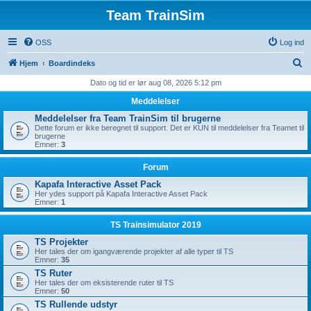
Team TrainSim
OSS
Log ind
S
Hjem
Boardindeks
ø
Dato og tid er lør aug 08, 2026 5:12 pm
g
Meddelelser
Meddelelser fra Team TrainSim til brugerne
Dette forum er ikke beregnet til support. Det er KUN til meddelelser fra Teamet til
brugerne
Emner:
3
Forum
Kapafa Interactive Asset Pack
Her ydes support på Kapafa Interactive Asset Pack
Emner:
1
TS Trainsimulator 2019
TS Projekter
Her tales der om igangværende projekter af alle typer til TS
Emner:
35
TS Ruter
Her tales der om eksisterende ruter til TS
Emner:
50
TS Rullende udstyr