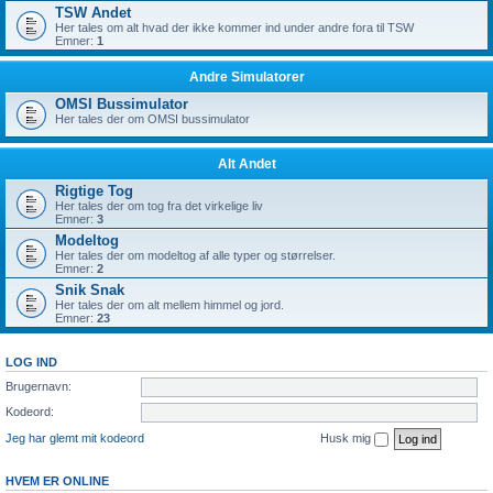
TSW Andet
Her tales om alt hvad der ikke kommer ind under andre fora til TSW
Emner:
1
Andre Simulatorer
OMSI Bussimulator
Her tales der om OMSI bussimulator
Alt Andet
Rigtige Tog
Her tales der om tog fra det virkelige liv
Emner:
3
Modeltog
Her tales der om modeltog af alle typer og størrelser.
Emner:
2
Snik Snak
Her tales der om alt mellem himmel og jord.
Emner:
23
LOG IND
Brugernavn:
Kodeord:
Jeg har glemt mit kodeord
Husk mig
HVEM ER ONLINE