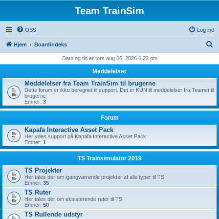
Team TrainSim
OSS
Log ind
S
Hjem
Boardindeks
ø
Dato og tid er tors aug 06, 2026 6:22 pm
g
Meddelelser
Meddelelser fra Team TrainSim til brugerne
Dette forum er ikke beregnet til support. Det er KUN til meddelelser fra Teamet til
brugerne
Emner:
3
Forum
Kapafa Interactive Asset Pack
Her ydes support på Kapafa Interactive Asset Pack
Emner:
1
TS Trainsimulator 2019
TS Projekter
Her tales der om igangværende projekter af alle typer til TS
Emner:
35
TS Ruter
Her tales der om eksisterende ruter til TS
Emner:
50
TS Rullende udstyr