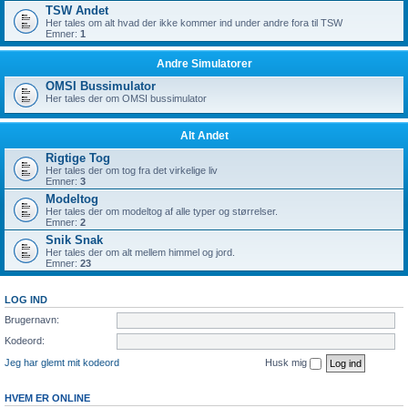
TSW Andet
Her tales om alt hvad der ikke kommer ind under andre fora til TSW
Emner:
1
Andre Simulatorer
OMSI Bussimulator
Her tales der om OMSI bussimulator
Alt Andet
Rigtige Tog
Her tales der om tog fra det virkelige liv
Emner:
3
Modeltog
Her tales der om modeltog af alle typer og størrelser.
Emner:
2
Snik Snak
Her tales der om alt mellem himmel og jord.
Emner:
23
LOG IND
Brugernavn:
Kodeord:
Jeg har glemt mit kodeord
Husk mig
HVEM ER ONLINE