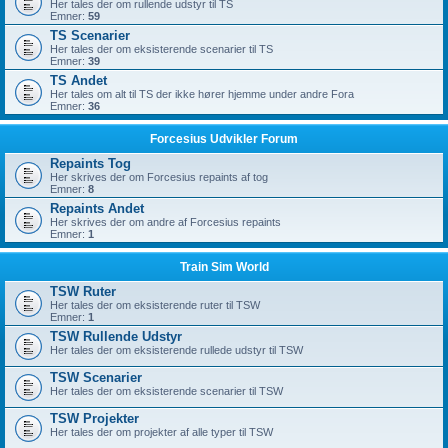
Her tales der om rullende udstyr til TS
Emner:
59
TS Scenarier
Her tales der om eksisterende scenarier til TS
Emner:
39
TS Andet
Her tales om alt til TS der ikke hører hjemme under andre Fora
Emner:
36
Forcesius Udvikler Forum
Repaints Tog
Her skrives der om Forcesius repaints af tog
Emner:
8
Repaints Andet
Her skrives der om andre af Forcesius repaints
Emner:
1
Train Sim World
TSW Ruter
Her tales der om eksisterende ruter til TSW
Emner:
1
TSW Rullende Udstyr
Her tales der om eksisterende rullede udstyr til TSW
TSW Scenarier
Her tales der om eksisterende scenarier til TSW
TSW Projekter
Her tales der om projekter af alle typer til TSW