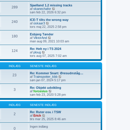
e
l
s
s
æ
d
Sjaelland 1.2 missing tracks
289
t
g
e
V
af
skanechafor
e
t
i
søn feb 22, 2026 6:32 pm
i
s
s
n
e
d
ICE-T tilts the wrong way
240
d
n
e
V
af
oskaar3
l
e
t
i
tors maj 22, 2025 2:58 pm
æ
s
s
s
g
t
e
d
Esbjerg Tønder
e
180
n
e
V
af
ViktorAnd
i
e
t
i
man aug 09, 2021 10:03 am
n
s
s
s
d
t
e
d
Re: Helt ny i TS 2024
l
e
124
n
e
V
af
ploug
æ
i
e
t
i
tors aug 07, 2025 7:02 am
g
n
s
s
s
d
t
e
d
l
e
n
e
INDLÆG
SENESTE INDLÆG
æ
i
e
t
g
n
s
s
Re: Kommer Snart: Øresudnståg…
23
d
t
e
V
af
Trainspotter_kbb
l
e
n
i
søn jan 07, 2024 5:17 pm
æ
i
e
s
g
n
s
d
Re: Objekt udvikling
3
d
t
e
V
af
forcesius
l
e
t
i
søn feb 23, 2020 5:28 pm
æ
i
s
s
g
n
e
d
d
n
e
INDLÆG
SENESTE INDLÆG
l
e
t
æ
s
s
Re: Ruter osv. i TSW
2
g
t
V
e
af
Erich
e
i
n
tirs mar 25, 2025 8:46 am
i
s
e
n
d
s
Ingen indlæg
0
d
e
t