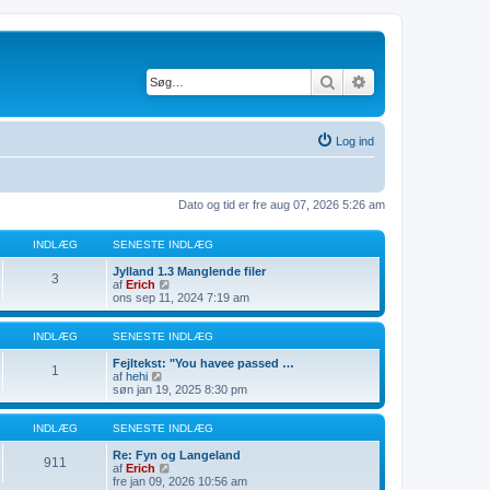
Søg
Avanceret søgning
Log ind
Dato og tid er fre aug 07, 2026 5:26 am
INDLÆG
SENESTE INDLÆG
Jylland 1.3 Manglende filer
3
V
af
Erich
i
ons sep 11, 2024 7:19 am
s
d
e
INDLÆG
SENESTE INDLÆG
t
s
Fejltekst: "You havee passed …
1
V
e
af
hehi
i
n
søn jan 19, 2025 8:30 pm
s
e
d
s
e
t
INDLÆG
SENESTE INDLÆG
t
e
s
i
Re: Fyn og Langeland
911
e
n
V
af
Erich
n
d
i
fre jan 09, 2026 10:56 am