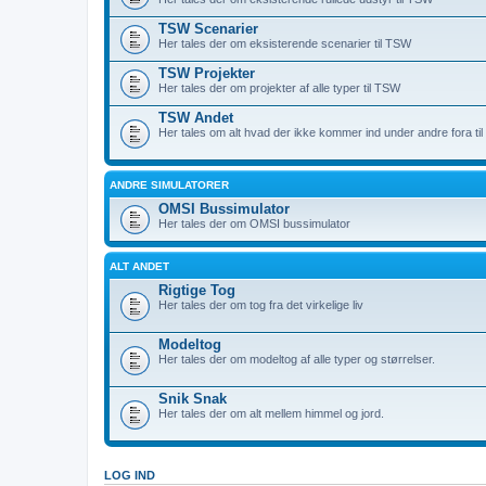
TSW Scenarier
Her tales der om eksisterende scenarier til TSW
TSW Projekter
Her tales der om projekter af alle typer til TSW
TSW Andet
Her tales om alt hvad der ikke kommer ind under andre fora ti
ANDRE SIMULATORER
OMSI Bussimulator
Her tales der om OMSI bussimulator
ALT ANDET
Rigtige Tog
Her tales der om tog fra det virkelige liv
Modeltog
Her tales der om modeltog af alle typer og størrelser.
Snik Snak
Her tales der om alt mellem himmel og jord.
LOG IND