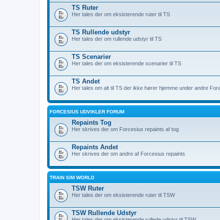
TS Ruter
Her tales der om eksisterende ruter til TS
TS Rullende udstyr
Her tales der om rullende udstyr til TS
TS Scenarier
Her tales der om eksisterende scenarier til TS
TS Andet
Her tales om alt til TS der ikke hører hjemme under andre For
FORCESIUS UDVIKLER FORUM
Repaints Tog
Her skrives der om Forcesius repaints af tog
Repaints Andet
Her skrives der om andre af Forcesius repaints
TRAIN SIM WORLD
TSW Ruter
Her tales der om eksisterende ruter til TSW
TSW Rullende Udstyr
Her tales der om eksisterende rullede udstyr til TSW