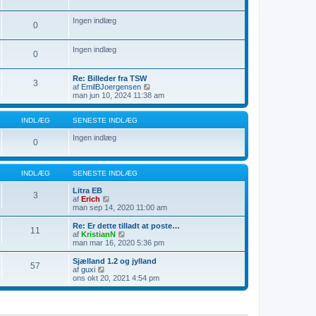
l
t
e
æ
s
i
Ingen indlæg
g
e
n
0
n
d
e
l
s
æ
Ingen indlæg
0
t
g
e
i
Re: Billeder fra TSW
3
n
V
af
EmilBJoergensen
d
i
man jun 10, 2024 11:38 am
l
s
æ
d
g
e
INDLÆG
SENESTE INDLÆG
t
s
Ingen indlæg
0
e
n
e
s
INDLÆG
SENESTE INDLÆG
t
e
Litra EB
3
i
V
af
Erich
n
i
man sep 14, 2020 11:00 am
d
s
l
d
Re: Er dette tilladt at poste…
11
æ
e
V
af
KristianN
g
t
i
man mar 16, 2020 5:36 pm
s
s
e
d
Sjælland 1.2 og jylland
57
n
e
V
af
guxi
e
t
i
ons okt 20, 2021 4:54 pm
s
s
s
t
e
d
e
n
e
i
e
t