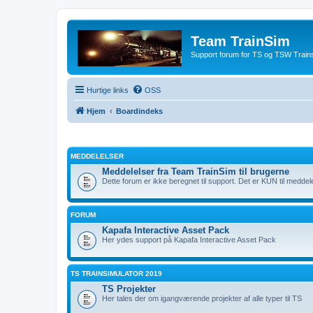
Team TrainSim
Support forum for TS og TSW Trains
Hurtige links
OSS
Hjem
Boardindeks
MEDDELELSER
Meddelelser fra Team TrainSim til brugerne
Dette forum er ikke beregnet til support. Det er KUN til meddel
FORUM
Kapafa Interactive Asset Pack
Her ydes support på Kapafa Interactive Asset Pack
TS TRAINSIMULATOR 2019
TS Projekter
Her tales der om igangværende projekter af alle typer til TS