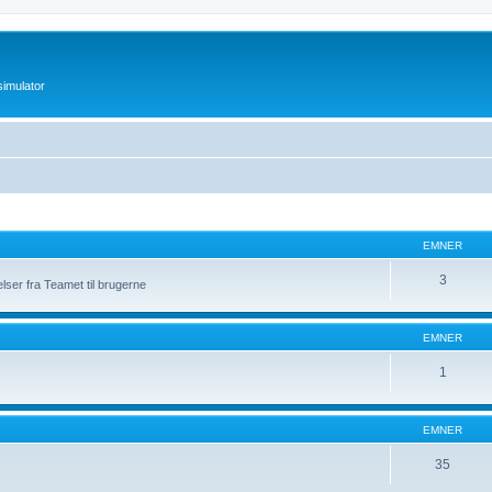
imulator
EMNER
3
elser fra Teamet til brugerne
EMNER
1
EMNER
35