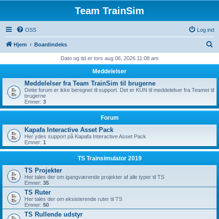
Team TrainSim
OSS
Log ind
S
Hjem
Boardindeks
ø
Dato og tid er tors aug 06, 2026 11:08 am
g
Meddelelser
Meddelelser fra Team TrainSim til brugerne
Dette forum er ikke beregnet til support. Det er KUN til meddelelser fra Teamet til
brugerne
Emner:
3
Forum
Kapafa Interactive Asset Pack
Her ydes support på Kapafa Interactive Asset Pack
Emner:
1
TS Trainsimulator 2019
TS Projekter
Her tales der om igangværende projekter af alle typer til TS
Emner:
35
TS Ruter
Her tales der om eksisterende ruter til TS
Emner:
50
TS Rullende udstyr