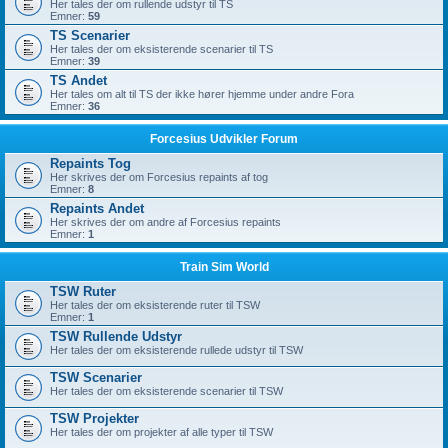
Her tales der om rullende udstyr til TS
Emner:
59
TS Scenarier
Her tales der om eksisterende scenarier til TS
Emner:
39
TS Andet
Her tales om alt til TS der ikke hører hjemme under andre Fora
Emner:
36
Forcesius Udvikler Forum
Repaints Tog
Her skrives der om Forcesius repaints af tog
Emner:
8
Repaints Andet
Her skrives der om andre af Forcesius repaints
Emner:
1
Train Sim World
TSW Ruter
Her tales der om eksisterende ruter til TSW
Emner:
1
TSW Rullende Udstyr
Her tales der om eksisterende rullede udstyr til TSW
TSW Scenarier
Her tales der om eksisterende scenarier til TSW
TSW Projekter
Her tales der om projekter af alle typer til TSW