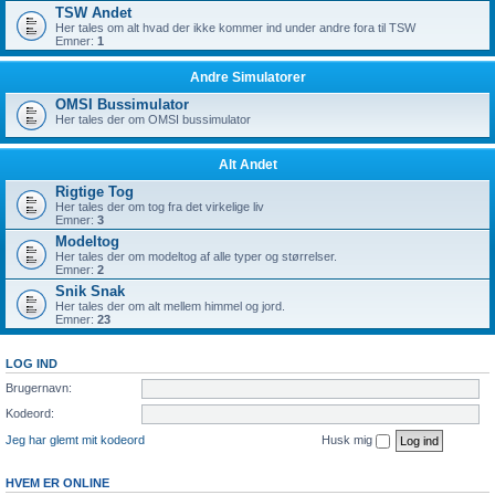
TSW Andet
Her tales om alt hvad der ikke kommer ind under andre fora til TSW
Emner:
1
Andre Simulatorer
OMSI Bussimulator
Her tales der om OMSI bussimulator
Alt Andet
Rigtige Tog
Her tales der om tog fra det virkelige liv
Emner:
3
Modeltog
Her tales der om modeltog af alle typer og størrelser.
Emner:
2
Snik Snak
Her tales der om alt mellem himmel og jord.
Emner:
23
LOG IND
Brugernavn:
Kodeord:
Jeg har glemt mit kodeord
Husk mig
HVEM ER ONLINE