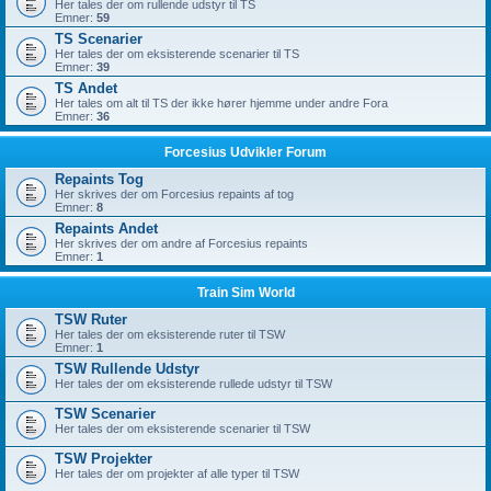
Her tales der om rullende udstyr til TS
Emner:
59
TS Scenarier
Her tales der om eksisterende scenarier til TS
Emner:
39
TS Andet
Her tales om alt til TS der ikke hører hjemme under andre Fora
Emner:
36
Forcesius Udvikler Forum
Repaints Tog
Her skrives der om Forcesius repaints af tog
Emner:
8
Repaints Andet
Her skrives der om andre af Forcesius repaints
Emner:
1
Train Sim World
TSW Ruter
Her tales der om eksisterende ruter til TSW
Emner:
1
TSW Rullende Udstyr
Her tales der om eksisterende rullede udstyr til TSW
TSW Scenarier
Her tales der om eksisterende scenarier til TSW
TSW Projekter
Her tales der om projekter af alle typer til TSW