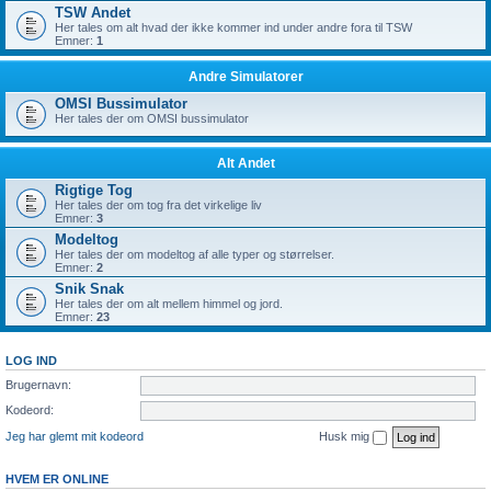
TSW Andet
Her tales om alt hvad der ikke kommer ind under andre fora til TSW
Emner:
1
Andre Simulatorer
OMSI Bussimulator
Her tales der om OMSI bussimulator
Alt Andet
Rigtige Tog
Her tales der om tog fra det virkelige liv
Emner:
3
Modeltog
Her tales der om modeltog af alle typer og størrelser.
Emner:
2
Snik Snak
Her tales der om alt mellem himmel og jord.
Emner:
23
LOG IND
Brugernavn:
Kodeord:
Jeg har glemt mit kodeord
Husk mig
HVEM ER ONLINE