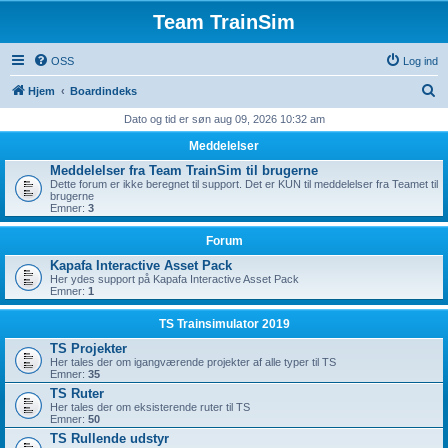
Team TrainSim
OSS
Log ind
S
Hjem
Boardindeks
ø
Dato og tid er søn aug 09, 2026 10:32 am
g
Meddelelser
Meddelelser fra Team TrainSim til brugerne
Dette forum er ikke beregnet til support. Det er KUN til meddelelser fra Teamet til
brugerne
Emner:
3
Forum
Kapafa Interactive Asset Pack
Her ydes support på Kapafa Interactive Asset Pack
Emner:
1
TS Trainsimulator 2019
TS Projekter
Her tales der om igangværende projekter af alle typer til TS
Emner:
35
TS Ruter
Her tales der om eksisterende ruter til TS
Emner:
50
TS Rullende udstyr