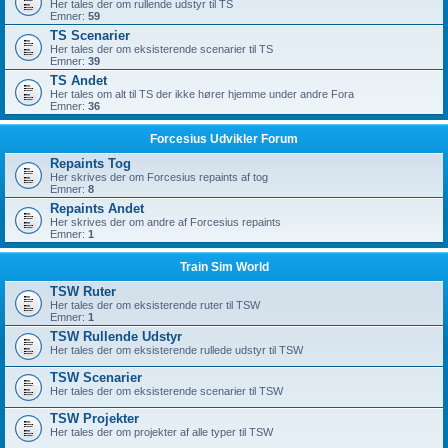
Her tales der om rullende udstyr til TS
Emner:
59
TS Scenarier
Her tales der om eksisterende scenarier til TS
Emner:
39
TS Andet
Her tales om alt til TS der ikke hører hjemme under andre Fora
Emner:
36
Forcesius Udvikler Forum
Repaints Tog
Her skrives der om Forcesius repaints af tog
Emner:
8
Repaints Andet
Her skrives der om andre af Forcesius repaints
Emner:
1
Train Sim World
TSW Ruter
Her tales der om eksisterende ruter til TSW
Emner:
1
TSW Rullende Udstyr
Her tales der om eksisterende rullede udstyr til TSW
TSW Scenarier
Her tales der om eksisterende scenarier til TSW
TSW Projekter
Her tales der om projekter af alle typer til TSW