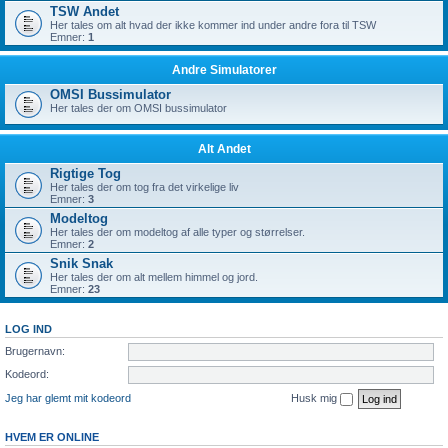
TSW Andet
Her tales om alt hvad der ikke kommer ind under andre fora til TSW
Emner:
1
Andre Simulatorer
OMSI Bussimulator
Her tales der om OMSI bussimulator
Alt Andet
Rigtige Tog
Her tales der om tog fra det virkelige liv
Emner:
3
Modeltog
Her tales der om modeltog af alle typer og størrelser.
Emner:
2
Snik Snak
Her tales der om alt mellem himmel og jord.
Emner:
23
LOG IND
Brugernavn:
Kodeord:
Jeg har glemt mit kodeord
Husk mig
HVEM ER ONLINE