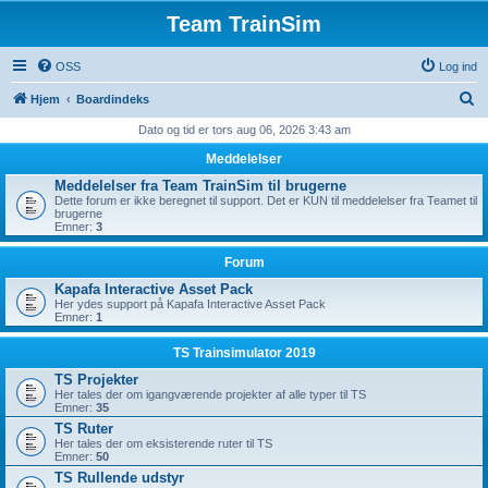
Team TrainSim
OSS
Log ind
S
Hjem
Boardindeks
ø
Dato og tid er tors aug 06, 2026 3:43 am
g
Meddelelser
Meddelelser fra Team TrainSim til brugerne
Dette forum er ikke beregnet til support. Det er KUN til meddelelser fra Teamet til
brugerne
Emner:
3
Forum
Kapafa Interactive Asset Pack
Her ydes support på Kapafa Interactive Asset Pack
Emner:
1
TS Trainsimulator 2019
TS Projekter
Her tales der om igangværende projekter af alle typer til TS
Emner:
35
TS Ruter
Her tales der om eksisterende ruter til TS
Emner:
50
TS Rullende udstyr