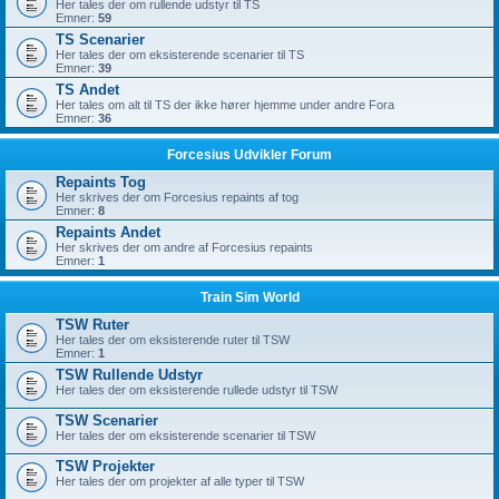
Her tales der om rullende udstyr til TS
Emner:
59
TS Scenarier
Her tales der om eksisterende scenarier til TS
Emner:
39
TS Andet
Her tales om alt til TS der ikke hører hjemme under andre Fora
Emner:
36
Forcesius Udvikler Forum
Repaints Tog
Her skrives der om Forcesius repaints af tog
Emner:
8
Repaints Andet
Her skrives der om andre af Forcesius repaints
Emner:
1
Train Sim World
TSW Ruter
Her tales der om eksisterende ruter til TSW
Emner:
1
TSW Rullende Udstyr
Her tales der om eksisterende rullede udstyr til TSW
TSW Scenarier
Her tales der om eksisterende scenarier til TSW
TSW Projekter
Her tales der om projekter af alle typer til TSW