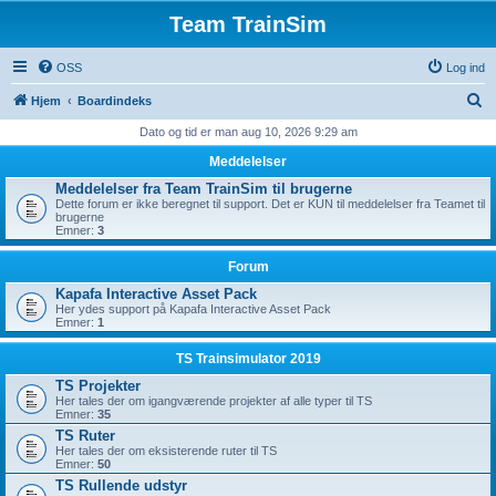
Team TrainSim
OSS
Log ind
S
Hjem
Boardindeks
ø
Dato og tid er man aug 10, 2026 9:29 am
g
Meddelelser
Meddelelser fra Team TrainSim til brugerne
Dette forum er ikke beregnet til support. Det er KUN til meddelelser fra Teamet til
brugerne
Emner:
3
Forum
Kapafa Interactive Asset Pack
Her ydes support på Kapafa Interactive Asset Pack
Emner:
1
TS Trainsimulator 2019
TS Projekter
Her tales der om igangværende projekter af alle typer til TS
Emner:
35
TS Ruter
Her tales der om eksisterende ruter til TS
Emner:
50
TS Rullende udstyr