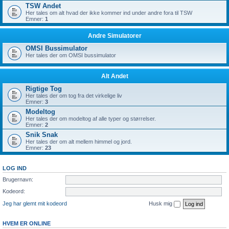
TSW Andet
Her tales om alt hvad der ikke kommer ind under andre fora til TSW
Emner:
1
Andre Simulatorer
OMSI Bussimulator
Her tales der om OMSI bussimulator
Alt Andet
Rigtige Tog
Her tales der om tog fra det virkelige liv
Emner:
3
Modeltog
Her tales der om modeltog af alle typer og størrelser.
Emner:
2
Snik Snak
Her tales der om alt mellem himmel og jord.
Emner:
23
LOG IND
Brugernavn:
Kodeord:
Jeg har glemt mit kodeord
Husk mig
HVEM ER ONLINE