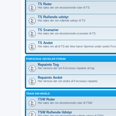
TS Ruter
Her tales der om eksisterende ruter til TS
TS Rullende udstyr
Her tales der om rullende udstyr til TS
TS Scenarier
Her tales der om eksisterende scenarier til TS
TS Andet
Her tales om alt til TS der ikke hører hjemme under andre For
FORCESIUS UDVIKLER FORUM
Repaints Tog
Her skrives der om Forcesius repaints af tog
Repaints Andet
Her skrives der om andre af Forcesius repaints
TRAIN SIM WORLD
TSW Ruter
Her tales der om eksisterende ruter til TSW
TSW Rullende Udstyr
Her tales der om eksisterende rullede udstyr til TSW