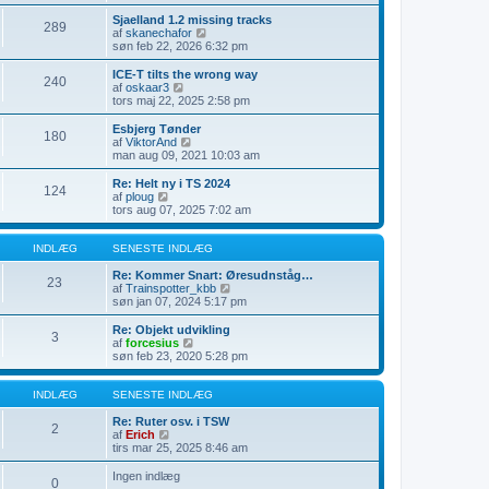
e
l
s
s
æ
d
Sjaelland 1.2 missing tracks
289
t
g
e
V
af
skanechafor
e
t
i
søn feb 22, 2026 6:32 pm
i
s
s
n
e
d
ICE-T tilts the wrong way
240
d
n
e
V
af
oskaar3
l
e
t
i
tors maj 22, 2025 2:58 pm
æ
s
s
s
g
t
e
d
Esbjerg Tønder
e
180
n
e
V
af
ViktorAnd
i
e
t
i
man aug 09, 2021 10:03 am
n
s
s
s
d
t
e
d
Re: Helt ny i TS 2024
l
e
124
n
e
V
af
ploug
æ
i
e
t
i
tors aug 07, 2025 7:02 am
g
n
s
s
s
d
t
e
d
l
e
n
e
INDLÆG
SENESTE INDLÆG
æ
i
e
t
g
n
s
s
Re: Kommer Snart: Øresudnståg…
23
d
t
e
V
af
Trainspotter_kbb
l
e
n
i
søn jan 07, 2024 5:17 pm
æ
i
e
s
g
n
s
d
Re: Objekt udvikling
3
d
t
e
V
af
forcesius
l
e
t
i
søn feb 23, 2020 5:28 pm
æ
i
s
s
g
n
e
d
d
n
e
INDLÆG
SENESTE INDLÆG
l
e
t
æ
s
s
Re: Ruter osv. i TSW
2
g
t
V
e
af
Erich
e
i
n
tirs mar 25, 2025 8:46 am
i
s
e
n
d
s
Ingen indlæg
0
d
e
t