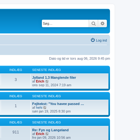
Søg
Avanceret søgning
Log ind
Dato og tid er tors aug 06, 2026 9:45 pm
INDLÆG
SENESTE INDLÆG
Jylland 1.3 Manglende filer
3
V
af
Erich
i
ons sep 11, 2024 7:19 am
s
d
e
INDLÆG
SENESTE INDLÆG
t
s
Fejltekst: "You havee passed …
1
V
e
af
hehi
i
n
søn jan 19, 2025 8:30 pm
s
e
d
s
e
t
INDLÆG
SENESTE INDLÆG
t
e
s
i
Re: Fyn og Langeland
911
e
n
V
af
Erich
n
d
i
fre jan 09, 2026 10:56 am