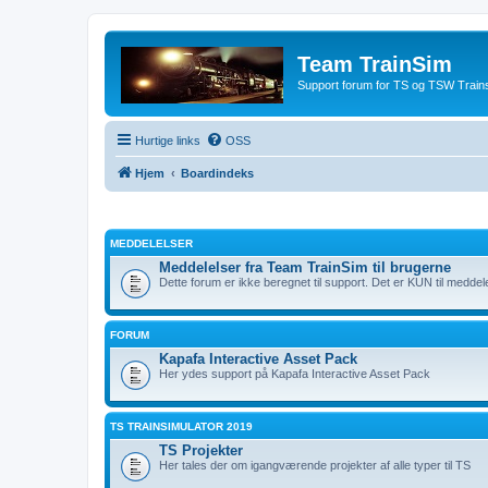
Team TrainSim
Support forum for TS og TSW Trains
Hurtige links
OSS
Hjem
Boardindeks
MEDDELELSER
Meddelelser fra Team TrainSim til brugerne
Dette forum er ikke beregnet til support. Det er KUN til meddel
FORUM
Kapafa Interactive Asset Pack
Her ydes support på Kapafa Interactive Asset Pack
TS TRAINSIMULATOR 2019
TS Projekter
Her tales der om igangværende projekter af alle typer til TS