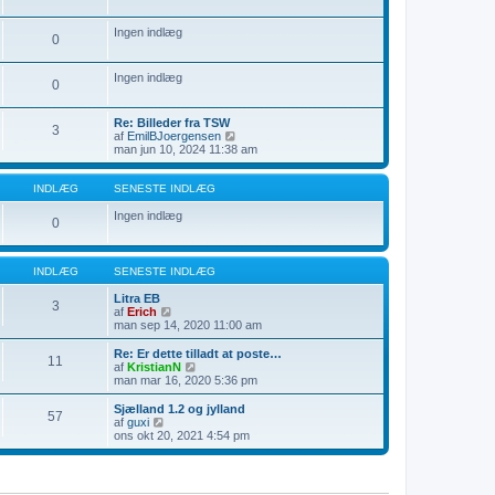
l
t
e
æ
s
i
Ingen indlæg
g
e
n
0
n
d
e
l
s
æ
Ingen indlæg
0
t
g
e
i
Re: Billeder fra TSW
3
n
V
af
EmilBJoergensen
d
i
man jun 10, 2024 11:38 am
l
s
æ
d
g
e
INDLÆG
SENESTE INDLÆG
t
s
Ingen indlæg
0
e
n
e
s
INDLÆG
SENESTE INDLÆG
t
e
Litra EB
3
i
V
af
Erich
n
i
man sep 14, 2020 11:00 am
d
s
l
d
Re: Er dette tilladt at poste…
11
æ
e
V
af
KristianN
g
t
i
man mar 16, 2020 5:36 pm
s
s
e
d
Sjælland 1.2 og jylland
57
n
e
V
af
guxi
e
t
i
ons okt 20, 2021 4:54 pm
s
s
s
t
e
d
e
n
e
i
e
t