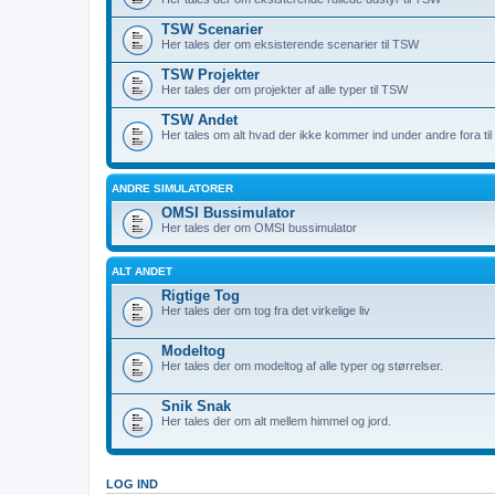
TSW Scenarier
Her tales der om eksisterende scenarier til TSW
TSW Projekter
Her tales der om projekter af alle typer til TSW
TSW Andet
Her tales om alt hvad der ikke kommer ind under andre fora ti
ANDRE SIMULATORER
OMSI Bussimulator
Her tales der om OMSI bussimulator
ALT ANDET
Rigtige Tog
Her tales der om tog fra det virkelige liv
Modeltog
Her tales der om modeltog af alle typer og størrelser.
Snik Snak
Her tales der om alt mellem himmel og jord.
LOG IND