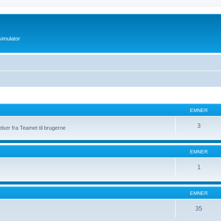
imulator
EMNER
3
elser fra Teamet til brugerne
EMNER
1
EMNER
35