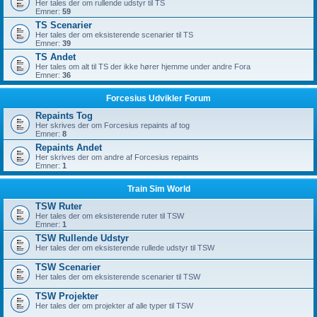
Her tales der om rullende udstyr til TS
Emner:
59
TS Scenarier
Her tales der om eksisterende scenarier til TS
Emner:
39
TS Andet
Her tales om alt til TS der ikke hører hjemme under andre Fora
Emner:
36
Forcesius Udvikler Forum
Repaints Tog
Her skrives der om Forcesius repaints af tog
Emner:
8
Repaints Andet
Her skrives der om andre af Forcesius repaints
Emner:
1
Train Sim World
TSW Ruter
Her tales der om eksisterende ruter til TSW
Emner:
1
TSW Rullende Udstyr
Her tales der om eksisterende rullede udstyr til TSW
TSW Scenarier
Her tales der om eksisterende scenarier til TSW
TSW Projekter
Her tales der om projekter af alle typer til TSW