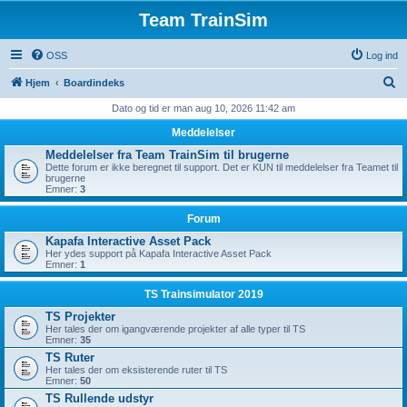
Team TrainSim
OSS
Log ind
S
Hjem
Boardindeks
ø
Dato og tid er man aug 10, 2026 11:42 am
g
Meddelelser
Meddelelser fra Team TrainSim til brugerne
Dette forum er ikke beregnet til support. Det er KUN til meddelelser fra Teamet til
brugerne
Emner:
3
Forum
Kapafa Interactive Asset Pack
Her ydes support på Kapafa Interactive Asset Pack
Emner:
1
TS Trainsimulator 2019
TS Projekter
Her tales der om igangværende projekter af alle typer til TS
Emner:
35
TS Ruter
Her tales der om eksisterende ruter til TS
Emner:
50
TS Rullende udstyr