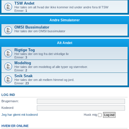
TSW Andet
Her tales om alt hvad der ikke kommer ind under andre fora til TSW
Emner:
1
Andre Simulatorer
OMSI Bussimulator
Her tales der om OMSI bussimulator
Alt Andet
Rigtige Tog
Her tales der om tog fra det virkelige liv
Emner:
3
Modeltog
Her tales der om modeltog af alle typer og størrelser.
Emner:
2
Snik Snak
Her tales der om alt mellem himmel og jord.
Emner:
23
LOG IND
Brugernavn:
Kodeord:
Jeg har glemt mit kodeord
Husk mig
HVEM ER ONLINE