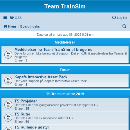
Team TrainSim
OSS
Log ind
S
Hjem
Boardindeks
ø
Dato og tid er tors aug 06, 2026 9:01 pm
g
Meddelelser
Meddelelser fra Team TrainSim til brugerne
Dette forum er ikke beregnet til support. Det er KUN til meddelelser fra Teamet til
brugerne
Emner:
3
Forum
Kapafa Interactive Asset Pack
Her ydes support på Kapafa Interactive Asset Pack
Emner:
1
TS Trainsimulator 2019
TS Projekter
Her tales der om igangværende projekter af alle typer til TS
Emner:
35
TS Ruter
Her tales der om eksisterende ruter til TS
Emner:
50
TS Rullende udstyr