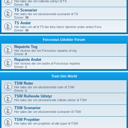
Her tales der om rullende udstyr til TS
Emner:
59
TS Scenarier
Her tales der om eksisterende scenarier til TS
Emner:
39
TS Andet
Her tales om alt til TS der ikke hører hjemme under andre Fora
Emner:
36
Forcesius Udvikler Forum
Repaints Tog
Her skrives der om Forcesius repaints af tog
Emner:
8
Repaints Andet
Her skrives der om andre af Forcesius repaints
Emner:
1
Train Sim World
TSW Ruter
Her tales der om eksisterende ruter til TSW
Emner:
1
TSW Rullende Udstyr
Her tales der om eksisterende rullede udstyr til TSW
TSW Scenarier
Her tales der om eksisterende scenarier til TSW
TSW Projekter
Her tales der om projekter af alle typer til TSW