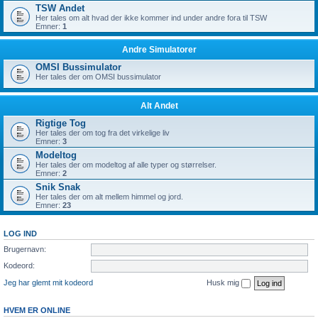
TSW Andet
Her tales om alt hvad der ikke kommer ind under andre fora til TSW
Emner:
1
Andre Simulatorer
OMSI Bussimulator
Her tales der om OMSI bussimulator
Alt Andet
Rigtige Tog
Her tales der om tog fra det virkelige liv
Emner:
3
Modeltog
Her tales der om modeltog af alle typer og størrelser.
Emner:
2
Snik Snak
Her tales der om alt mellem himmel og jord.
Emner:
23
LOG IND
Brugernavn:
Kodeord:
Jeg har glemt mit kodeord
Husk mig
HVEM ER ONLINE