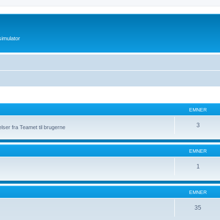
imulator
EMNER
3
elser fra Teamet til brugerne
EMNER
1
EMNER
35