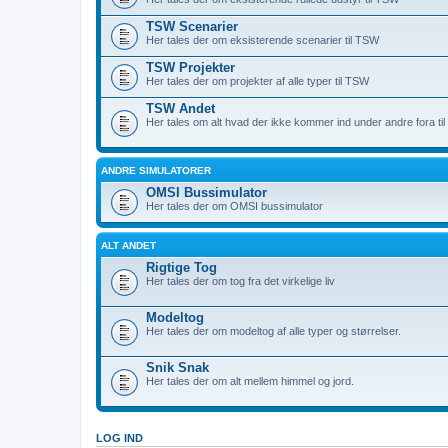
TSW Scenarier
Her tales der om eksisterende scenarier til TSW
TSW Projekter
Her tales der om projekter af alle typer til TSW
TSW Andet
Her tales om alt hvad der ikke kommer ind under andre fora ti
ANDRE SIMULATORER
OMSI Bussimulator
Her tales der om OMSI bussimulator
ALT ANDET
Rigtige Tog
Her tales der om tog fra det virkelige liv
Modeltog
Her tales der om modeltog af alle typer og størrelser.
Snik Snak
Her tales der om alt mellem himmel og jord.
LOG IND