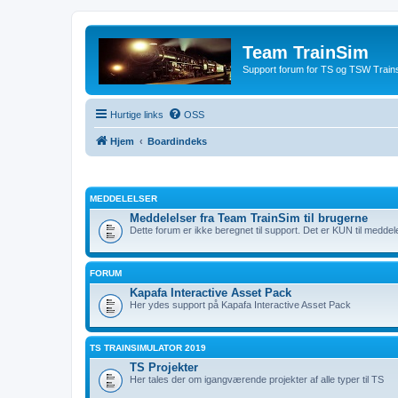
Team TrainSim
Support forum for TS og TSW Trains
Hurtige links
OSS
Hjem
Boardindeks
MEDDELELSER
Meddelelser fra Team TrainSim til brugerne
Dette forum er ikke beregnet til support. Det er KUN til meddel
FORUM
Kapafa Interactive Asset Pack
Her ydes support på Kapafa Interactive Asset Pack
TS TRAINSIMULATOR 2019
TS Projekter
Her tales der om igangværende projekter af alle typer til TS