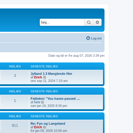
Søg
Avanceret søgning
Log ind
Dato og tid er fre aug 07, 2026 3:39 pm
INDLÆG
SENESTE INDLÆG
Jylland 1.3 Manglende filer
3
V
af
Erich
i
ons sep 11, 2024 7:19 am
s
d
e
INDLÆG
SENESTE INDLÆG
t
s
Fejltekst: "You havee passed …
1
V
e
af
hehi
i
n
søn jan 19, 2025 8:30 pm
s
e
d
s
e
t
INDLÆG
SENESTE INDLÆG
t
e
s
i
Re: Fyn og Langeland
911
e
n
V
af
Erich
n
d
i
fre jan 09, 2026 10:56 am