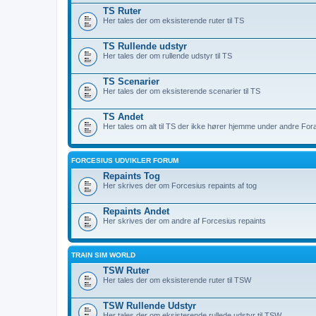
TS Ruter
Her tales der om eksisterende ruter til TS
TS Rullende udstyr
Her tales der om rullende udstyr til TS
TS Scenarier
Her tales der om eksisterende scenarier til TS
TS Andet
Her tales om alt til TS der ikke hører hjemme under andre For
FORCESIUS UDVIKLER FORUM
Repaints Tog
Her skrives der om Forcesius repaints af tog
Repaints Andet
Her skrives der om andre af Forcesius repaints
TRAIN SIM WORLD
TSW Ruter
Her tales der om eksisterende ruter til TSW
TSW Rullende Udstyr
Her tales der om eksisterende rullede udstyr til TSW