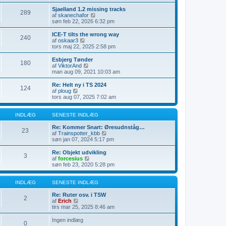
e
l
s
s
æ
d
Sjaelland 1.2 missing tracks
289
t
g
e
V
af
skanechafor
e
t
i
søn feb 22, 2026 6:32 pm
i
s
s
n
e
d
ICE-T tilts the wrong way
240
d
n
e
V
af
oskaar3
l
e
t
i
tors maj 22, 2025 2:58 pm
æ
s
s
s
g
t
e
d
Esbjerg Tønder
e
180
n
e
V
af
ViktorAnd
i
e
t
i
man aug 09, 2021 10:03 am
n
s
s
s
d
t
e
d
Re: Helt ny i TS 2024
l
e
124
n
e
V
af
ploug
æ
i
e
t
i
tors aug 07, 2025 7:02 am
g
n
s
s
s
d
t
e
d
l
e
n
e
INDLÆG
SENESTE INDLÆG
æ
i
e
t
g
n
s
s
Re: Kommer Snart: Øresudnståg…
23
d
t
e
V
af
Trainspotter_kbb
l
e
n
i
søn jan 07, 2024 5:17 pm
æ
i
e
s
g
n
s
d
Re: Objekt udvikling
3
d
t
e
V
af
forcesius
l
e
t
i
søn feb 23, 2020 5:28 pm
æ
i
s
s
g
n
e
d
d
n
e
INDLÆG
SENESTE INDLÆG
l
e
t
æ
s
s
Re: Ruter osv. i TSW
2
g
t
V
e
af
Erich
e
i
n
tirs mar 25, 2025 8:46 am
i
s
e
n
d
s
Ingen indlæg
0
d
e
t