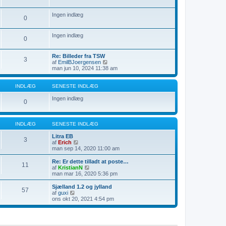
l
t
e
æ
s
i
Ingen indlæg
g
e
n
0
n
d
e
l
s
æ
Ingen indlæg
0
t
g
e
i
Re: Billeder fra TSW
3
n
V
af
EmilBJoergensen
d
i
man jun 10, 2024 11:38 am
l
s
æ
d
g
e
INDLÆG
SENESTE INDLÆG
t
s
Ingen indlæg
0
e
n
e
s
INDLÆG
SENESTE INDLÆG
t
e
Litra EB
3
i
V
af
Erich
n
i
man sep 14, 2020 11:00 am
d
s
l
d
Re: Er dette tilladt at poste…
11
æ
e
V
af
KristianN
g
t
i
man mar 16, 2020 5:36 pm
s
s
e
d
Sjælland 1.2 og jylland
57
n
e
V
af
guxi
e
t
i
ons okt 20, 2021 4:54 pm
s
s
s
t
e
d
e
n
e
i
e
t