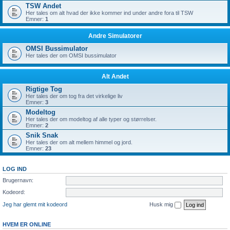
TSW Andet
Her tales om alt hvad der ikke kommer ind under andre fora til TSW
Emner:
1
Andre Simulatorer
OMSI Bussimulator
Her tales der om OMSI bussimulator
Alt Andet
Rigtige Tog
Her tales der om tog fra det virkelige liv
Emner:
3
Modeltog
Her tales der om modeltog af alle typer og størrelser.
Emner:
2
Snik Snak
Her tales der om alt mellem himmel og jord.
Emner:
23
LOG IND
Brugernavn:
Kodeord:
Jeg har glemt mit kodeord
Husk mig
HVEM ER ONLINE