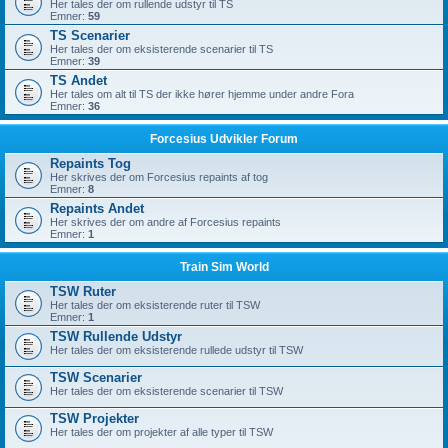
Her tales der om rullende udstyr til TS
Emner:
59
TS Scenarier
Her tales der om eksisterende scenarier til TS
Emner:
39
TS Andet
Her tales om alt til TS der ikke hører hjemme under andre Fora
Emner:
36
Forcesius Udvikler Forum
Repaints Tog
Her skrives der om Forcesius repaints af tog
Emner:
8
Repaints Andet
Her skrives der om andre af Forcesius repaints
Emner:
1
Train Sim World
TSW Ruter
Her tales der om eksisterende ruter til TSW
Emner:
1
TSW Rullende Udstyr
Her tales der om eksisterende rullede udstyr til TSW
TSW Scenarier
Her tales der om eksisterende scenarier til TSW
TSW Projekter
Her tales der om projekter af alle typer til TSW