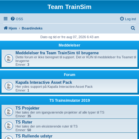
Team TrainSim
OSS
Log ind
S
Hjem
Boardindeks
ø
Dato og tid er fre aug 07, 2026 6:43 am
g
Meddelelser
Meddelelser fra Team TrainSim til brugerne
Dette forum er ikke beregnet til support. Det er KUN til meddelelser fra Teamet til
brugerne
Emner:
3
Forum
Kapafa Interactive Asset Pack
Her ydes support på Kapafa Interactive Asset Pack
Emner:
1
TS Trainsimulator 2019
TS Projekter
Her tales der om igangværende projekter af alle typer til TS
Emner:
35
TS Ruter
Her tales der om eksisterende ruter til TS
Emner:
50
TS Rullende udstyr