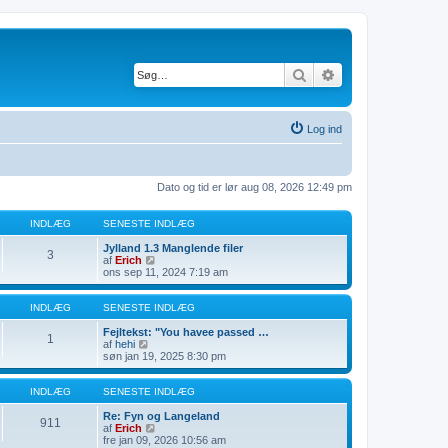
Søg
Avanceret søgning
Log ind
Dato og tid er lør aug 08, 2026 12:49 pm
INDLÆG
SENESTE INDLÆG
Jylland 1.3 Manglende filer
3
V
af
Erich
i
ons sep 11, 2024 7:19 am
s
d
e
INDLÆG
SENESTE INDLÆG
t
s
Fejltekst: "You havee passed …
1
V
e
af
hehi
i
n
søn jan 19, 2025 8:30 pm
s
e
d
s
e
t
INDLÆG
SENESTE INDLÆG
t
e
s
i
Re: Fyn og Langeland
911
e
n
V
af
Erich
n
d
i
fre jan 09, 2026 10:56 am