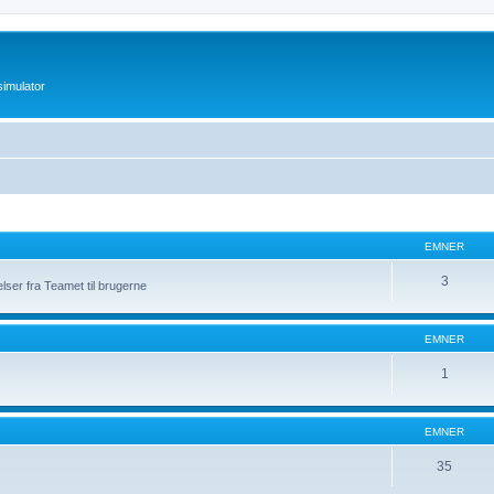
imulator
EMNER
3
elser fra Teamet til brugerne
EMNER
1
EMNER
35