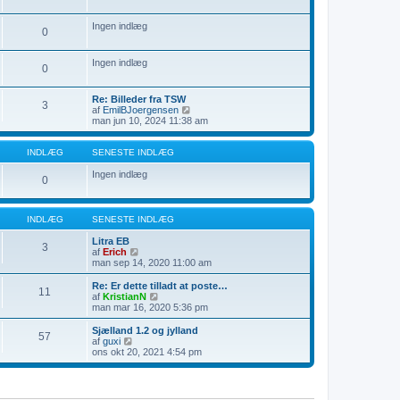
l
t
e
æ
s
i
Ingen indlæg
g
e
n
0
n
d
e
l
s
æ
Ingen indlæg
0
t
g
e
i
Re: Billeder fra TSW
3
n
V
af
EmilBJoergensen
d
i
man jun 10, 2024 11:38 am
l
s
æ
d
g
e
INDLÆG
SENESTE INDLÆG
t
s
Ingen indlæg
0
e
n
e
s
INDLÆG
SENESTE INDLÆG
t
e
Litra EB
3
i
V
af
Erich
n
i
man sep 14, 2020 11:00 am
d
s
l
d
Re: Er dette tilladt at poste…
11
æ
e
V
af
KristianN
g
t
i
man mar 16, 2020 5:36 pm
s
s
e
d
Sjælland 1.2 og jylland
57
n
e
V
af
guxi
e
t
i
ons okt 20, 2021 4:54 pm
s
s
s
t
e
d
e
n
e
i
e
t