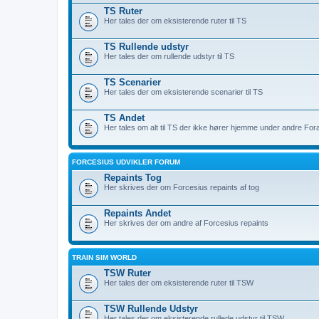
TS Ruter
Her tales der om eksisterende ruter til TS
TS Rullende udstyr
Her tales der om rullende udstyr til TS
TS Scenarier
Her tales der om eksisterende scenarier til TS
TS Andet
Her tales om alt til TS der ikke hører hjemme under andre For
FORCESIUS UDVIKLER FORUM
Repaints Tog
Her skrives der om Forcesius repaints af tog
Repaints Andet
Her skrives der om andre af Forcesius repaints
TRAIN SIM WORLD
TSW Ruter
Her tales der om eksisterende ruter til TSW
TSW Rullende Udstyr
Her tales der om eksisterende rullede udstyr til TSW