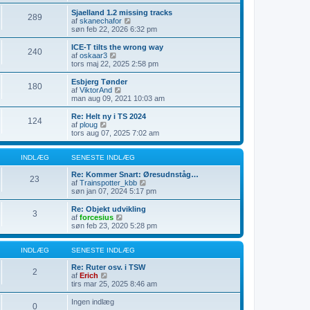
e
l
s
s
æ
d
Sjaelland 1.2 missing tracks
289
t
g
e
V
af
skanechafor
e
t
i
søn feb 22, 2026 6:32 pm
i
s
s
n
e
d
ICE-T tilts the wrong way
240
d
n
e
V
af
oskaar3
l
e
t
i
tors maj 22, 2025 2:58 pm
æ
s
s
s
g
t
e
d
Esbjerg Tønder
e
180
n
e
V
af
ViktorAnd
i
e
t
i
man aug 09, 2021 10:03 am
n
s
s
s
d
t
e
d
Re: Helt ny i TS 2024
l
e
124
n
e
V
af
ploug
æ
i
e
t
i
tors aug 07, 2025 7:02 am
g
n
s
s
s
d
t
e
d
l
e
n
e
INDLÆG
SENESTE INDLÆG
æ
i
e
t
g
n
s
s
Re: Kommer Snart: Øresudnståg…
23
d
t
e
V
af
Trainspotter_kbb
l
e
n
i
søn jan 07, 2024 5:17 pm
æ
i
e
s
g
n
s
d
Re: Objekt udvikling
3
d
t
e
V
af
forcesius
l
e
t
i
søn feb 23, 2020 5:28 pm
æ
i
s
s
g
n
e
d
d
n
e
INDLÆG
SENESTE INDLÆG
l
e
t
æ
s
s
Re: Ruter osv. i TSW
2
g
t
V
e
af
Erich
e
i
n
tirs mar 25, 2025 8:46 am
i
s
e
n
d
s
Ingen indlæg
0
d
e
t