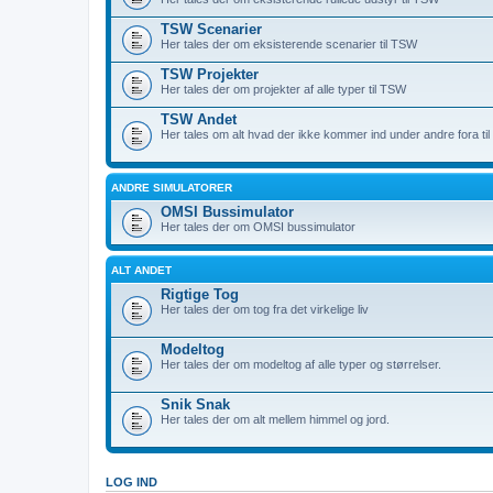
TSW Scenarier
Her tales der om eksisterende scenarier til TSW
TSW Projekter
Her tales der om projekter af alle typer til TSW
TSW Andet
Her tales om alt hvad der ikke kommer ind under andre fora ti
ANDRE SIMULATORER
OMSI Bussimulator
Her tales der om OMSI bussimulator
ALT ANDET
Rigtige Tog
Her tales der om tog fra det virkelige liv
Modeltog
Her tales der om modeltog af alle typer og størrelser.
Snik Snak
Her tales der om alt mellem himmel og jord.
LOG IND