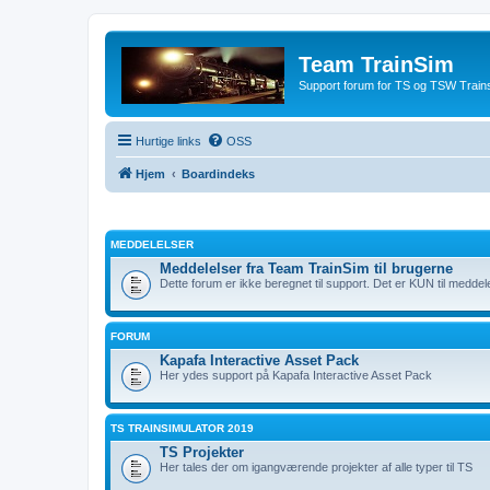
Team TrainSim
Support forum for TS og TSW Trains
Hurtige links
OSS
Hjem
Boardindeks
MEDDELELSER
Meddelelser fra Team TrainSim til brugerne
Dette forum er ikke beregnet til support. Det er KUN til meddel
FORUM
Kapafa Interactive Asset Pack
Her ydes support på Kapafa Interactive Asset Pack
TS TRAINSIMULATOR 2019
TS Projekter
Her tales der om igangværende projekter af alle typer til TS