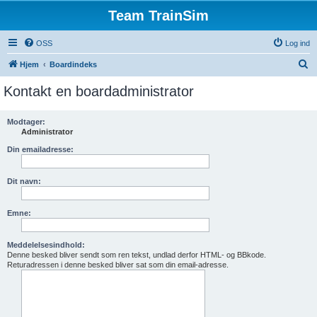
Team TrainSim
OSS
Log ind
S
Hjem
Boardindeks
ø
Kontakt en boardadministrator
g
Modtager:
Administrator
Din emailadresse:
Dit navn:
Emne:
Meddelelsesindhold:
Denne besked bliver sendt som ren tekst, undlad derfor HTML- og BBkode.
Returadressen i denne besked bliver sat som din email-adresse.