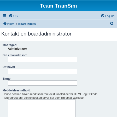
Team TrainSim
OSS
Log ind
S
Hjem
Boardindeks
ø
Kontakt en boardadministrator
g
Modtager:
Administrator
Din emailadresse:
Dit navn:
Emne:
Meddelelsesindhold:
Denne besked bliver sendt som ren tekst, undlad derfor HTML- og BBkode.
Returadressen i denne besked bliver sat som din email-adresse.