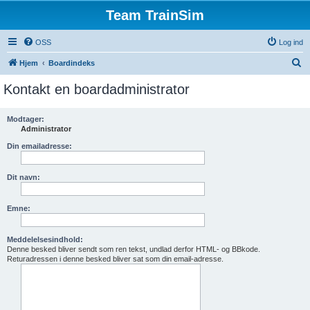
Team TrainSim
OSS
Log ind
S
Hjem
Boardindeks
ø
Kontakt en boardadministrator
g
Modtager:
Administrator
Din emailadresse:
Dit navn:
Emne:
Meddelelsesindhold:
Denne besked bliver sendt som ren tekst, undlad derfor HTML- og BBkode.
Returadressen i denne besked bliver sat som din email-adresse.