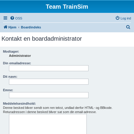
Team TrainSim
OSS
Log ind
S
Hjem
Boardindeks
ø
Kontakt en boardadministrator
g
Modtager:
Administrator
Din emailadresse:
Dit navn:
Emne:
Meddelelsesindhold:
Denne besked bliver sendt som ren tekst, undlad derfor HTML- og BBkode.
Returadressen i denne besked bliver sat som din email-adresse.