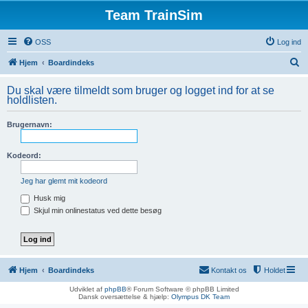
Team TrainSim
OSS
Log ind
S
Hjem
Boardindeks
ø
Du skal være tilmeldt som bruger og logget ind for at se
g
holdlisten.
Brugernavn:
Kodeord:
Jeg har glemt mit kodeord
Husk mig
Skjul min onlinestatus ved dette besøg
Hjem
Boardindeks
Kontakt os
Holdet
Udviklet af
phpBB
® Forum Software © phpBB Limited
Dansk oversættelse & hjælp:
Olympus DK Team