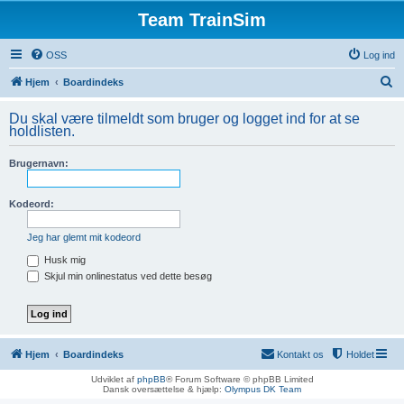
Team TrainSim
OSS
Log ind
S
Hjem
Boardindeks
ø
Du skal være tilmeldt som bruger og logget ind for at se
g
holdlisten.
Brugernavn:
Kodeord:
Jeg har glemt mit kodeord
Husk mig
Skjul min onlinestatus ved dette besøg
Hjem
Boardindeks
Kontakt os
Holdet
Udviklet af
phpBB
® Forum Software © phpBB Limited
Dansk oversættelse & hjælp:
Olympus DK Team