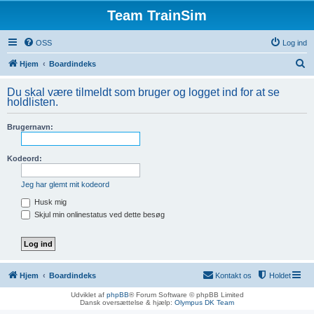
Team TrainSim
OSS
Log ind
S
Hjem
Boardindeks
ø
Du skal være tilmeldt som bruger og logget ind for at se
g
holdlisten.
Brugernavn:
Kodeord:
Jeg har glemt mit kodeord
Husk mig
Skjul min onlinestatus ved dette besøg
Hjem
Boardindeks
Kontakt os
Holdet
Udviklet af
phpBB
® Forum Software © phpBB Limited
Dansk oversættelse & hjælp:
Olympus DK Team