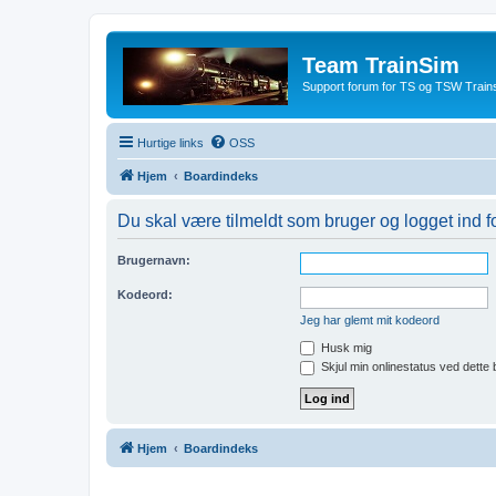
Team TrainSim
Support forum for TS og TSW Trains
Hurtige links
OSS
Hjem
Boardindeks
Du skal være tilmeldt som bruger og logget ind fo
Brugernavn:
Kodeord:
Jeg har glemt mit kodeord
Husk mig
Skjul min onlinestatus ved dette
Hjem
Boardindeks