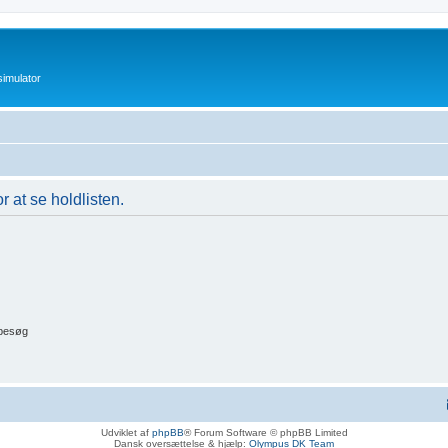
imulator
r at se holdlisten.
 besøg
Udviklet af
phpBB
® Forum Software © phpBB Limited
Dansk oversættelse & hjælp:
Olympus DK Team