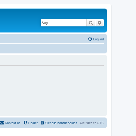
Søg
Avanceret søgning
Log ind
Kontakt os
Holdet
Slet alle boardcookies
Alle tider er
UTC