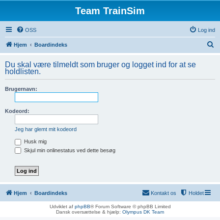
Team TrainSim
OSS
Log ind
S
Hjem
Boardindeks
ø
Du skal være tilmeldt som bruger og logget ind for at se
g
holdlisten.
Brugernavn:
Kodeord:
Jeg har glemt mit kodeord
Husk mig
Skjul min onlinestatus ved dette besøg
Hjem
Boardindeks
Kontakt os
Holdet
Udviklet af
phpBB
® Forum Software © phpBB Limited
Dansk oversættelse & hjælp:
Olympus DK Team