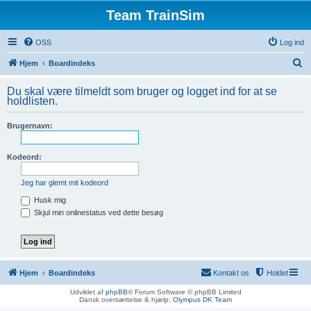
Team TrainSim
OSS
Log ind
S
Hjem
Boardindeks
ø
Du skal være tilmeldt som bruger og logget ind for at se
g
holdlisten.
Brugernavn:
Kodeord:
Jeg har glemt mit kodeord
Husk mig
Skjul min onlinestatus ved dette besøg
Hjem
Boardindeks
Kontakt os
Holdet
Udviklet af
phpBB
® Forum Software © phpBB Limited
Dansk oversættelse & hjælp:
Olympus DK Team