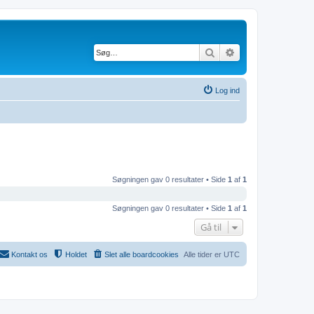
Søg
Avanceret søgning
Log ind
Søgningen gav 0 resultater • Side
1
af
1
Søgningen gav 0 resultater • Side
1
af
1
Gå til
Kontakt os
Holdet
Slet alle boardcookies
Alle tider er
UTC