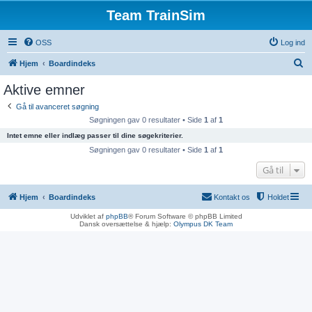
Team TrainSim
OSS
Log ind
S
Hjem
Boardindeks
ø
Aktive emner
g
Gå til avanceret søgning
Søgningen gav 0 resultater • Side
1
af
1
Intet emne eller indlæg passer til dine søgekriterier.
Søgningen gav 0 resultater • Side
1
af
1
Gå til
Hjem
Boardindeks
Kontakt os
Holdet
Udviklet af
phpBB
® Forum Software © phpBB Limited
Dansk oversættelse & hjælp:
Olympus DK Team