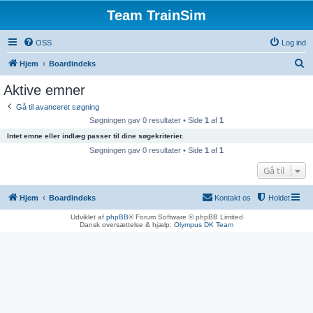
Team TrainSim
OSS
Log ind
S
Hjem
Boardindeks
ø
Aktive emner
g
Gå til avanceret søgning
Søgningen gav 0 resultater • Side
1
af
1
Intet emne eller indlæg passer til dine søgekriterier.
Søgningen gav 0 resultater • Side
1
af
1
Gå til
Hjem
Boardindeks
Kontakt os
Holdet
Udviklet af
phpBB
® Forum Software © phpBB Limited
Dansk oversættelse & hjælp:
Olympus DK Team