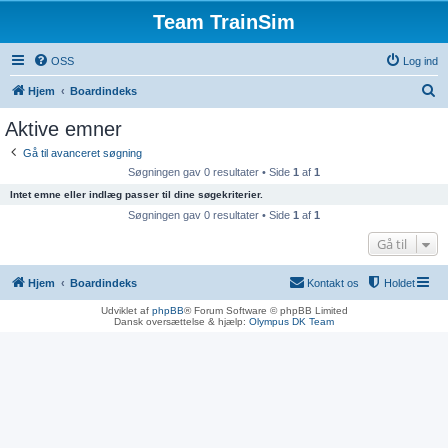
Team TrainSim
OSS
Log ind
S
Hjem
Boardindeks
ø
Aktive emner
g
Gå til avanceret søgning
Søgningen gav 0 resultater • Side
1
af
1
Intet emne eller indlæg passer til dine søgekriterier.
Søgningen gav 0 resultater • Side
1
af
1
Gå til
Hjem
Boardindeks
Kontakt os
Holdet
Udviklet af
phpBB
® Forum Software © phpBB Limited
Dansk oversættelse & hjælp:
Olympus DK Team