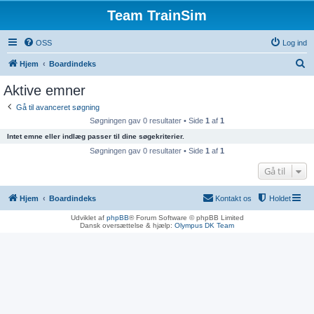
Team TrainSim
OSS
Log ind
S
Hjem
Boardindeks
ø
Aktive emner
g
Gå til avanceret søgning
Søgningen gav 0 resultater • Side
1
af
1
Intet emne eller indlæg passer til dine søgekriterier.
Søgningen gav 0 resultater • Side
1
af
1
Gå til
Hjem
Boardindeks
Kontakt os
Holdet
Udviklet af
phpBB
® Forum Software © phpBB Limited
Dansk oversættelse & hjælp:
Olympus DK Team