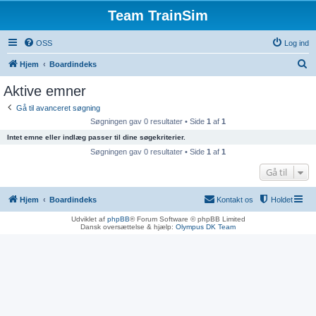
Team TrainSim
OSS
Log ind
S
Hjem
Boardindeks
ø
Aktive emner
g
Gå til avanceret søgning
Søgningen gav 0 resultater • Side
1
af
1
Intet emne eller indlæg passer til dine søgekriterier.
Søgningen gav 0 resultater • Side
1
af
1
Gå til
Hjem
Boardindeks
Kontakt os
Holdet
Udviklet af
phpBB
® Forum Software © phpBB Limited
Dansk oversættelse & hjælp:
Olympus DK Team