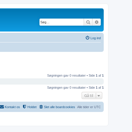
Søg
Avanceret søgning
Log ind
Søgningen gav 0 resultater • Side
1
af
1
Søgningen gav 0 resultater • Side
1
af
1
Gå til
Kontakt os
Holdet
Slet alle boardcookies
Alle tider er
UTC