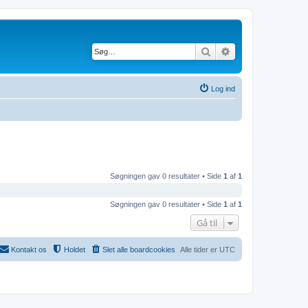
Søg
Avanceret søgning
Log ind
Søgningen gav 0 resultater • Side
1
af
1
Søgningen gav 0 resultater • Side
1
af
1
Gå til
Kontakt os
Holdet
Slet alle boardcookies
Alle tider er
UTC