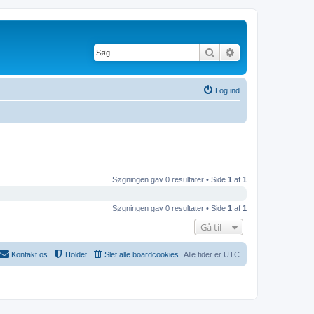
Søg
Avanceret søgning
Log ind
Søgningen gav 0 resultater • Side
1
af
1
Søgningen gav 0 resultater • Side
1
af
1
Gå til
Kontakt os
Holdet
Slet alle boardcookies
Alle tider er
UTC