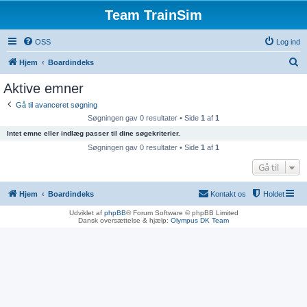
Team TrainSim
OSS
Log ind
S
Hjem
Boardindeks
ø
Aktive emner
g
Gå til avanceret søgning
Søgningen gav 0 resultater • Side
1
af
1
Intet emne eller indlæg passer til dine søgekriterier.
Søgningen gav 0 resultater • Side
1
af
1
Gå til
Hjem
Boardindeks
Kontakt os
Holdet
Udviklet af
phpBB
® Forum Software © phpBB Limited
Dansk oversættelse & hjælp:
Olympus DK Team