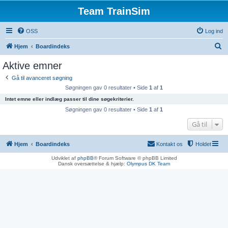
Team TrainSim
OSS
Log ind
S
Hjem
Boardindeks
ø
Aktive emner
g
Gå til avanceret søgning
Søgningen gav 0 resultater • Side
1
af
1
Intet emne eller indlæg passer til dine søgekriterier.
Søgningen gav 0 resultater • Side
1
af
1
Gå til
Hjem
Boardindeks
Kontakt os
Holdet
Udviklet af
phpBB
® Forum Software © phpBB Limited
Dansk oversættelse & hjælp:
Olympus DK Team