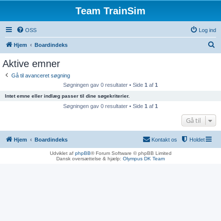
Team TrainSim
OSS
Log ind
S
Hjem
Boardindeks
ø
Aktive emner
g
Gå til avanceret søgning
Søgningen gav 0 resultater • Side
1
af
1
Intet emne eller indlæg passer til dine søgekriterier.
Søgningen gav 0 resultater • Side
1
af
1
Gå til
Hjem
Boardindeks
Kontakt os
Holdet
Udviklet af
phpBB
® Forum Software © phpBB Limited
Dansk oversættelse & hjælp:
Olympus DK Team