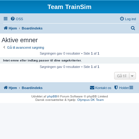
Team TrainSim
OSS
Log ind
S
Hjem
Boardindeks
ø
Aktive emner
g
Gå til avanceret søgning
Søgningen gav 0 resultater • Side
1
af
1
Intet emne eller indlæg passer til dine søgekriterier.
Søgningen gav 0 resultater • Side
1
af
1
Gå til
Hjem
Boardindeks
Kontakt os
Holdet
Udviklet af
phpBB
® Forum Software © phpBB Limited
Dansk oversættelse & hjælp:
Olympus DK Team