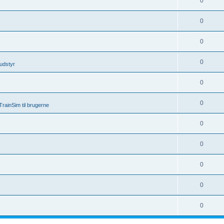
0
0
0
0
udstyr
0
0
rainSim til brugerne
0
0
0
0
0