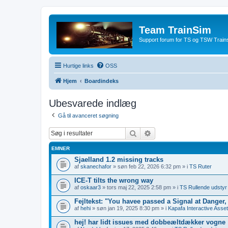
Team TrainSim
Support forum for TS og TSW Trains
Hurtige links
OSS
Hjem
Boardindeks
Ubesvarede indlæg
Gå til avanceret søgning
Søg
Avanceret søgning
EMNER
Sjaelland 1.2 missing tracks
af
skanechafor
» søn feb 22, 2026 6:32 pm » i
TS Ruter
ICE-T tilts the wrong way
af
oskaar3
» tors maj 22, 2025 2:58 pm » i
TS Rullende udstyr
Fejltekst: "You havee passed a Signal at Danger
af
hehi
» søn jan 19, 2025 8:30 pm » i
Kapafa Interactive Asse
hej! har lidt issues med dobbeæltdækker vogne