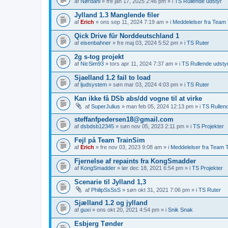
af
Nørdahl
» fre jan 17, 2025 2:46 pm » i
TS Rullende udstyr
Jylland 1.3 Manglende filer
af
Erich
» ons sep 11, 2024 7:19 am » i
Meddelelser fra Team T
Qick Drive für Norddeutschland 1
af
eisenbahner
» fre maj 03, 2024 5:52 pm » i
TS Ruter
2g s-tog projekt
af
NicSim93
» tors apr 11, 2024 7:37 am » i
TS Rullende udsty
Sjaelland 1.2 fail to load
af
ljudsystem
» søn mar 03, 2024 4:03 pm » i
TS Ruter
Kan ikke få DSb abs/dd vogne til at virke
af
SuperJulius
» man feb 05, 2024 12:13 pm » i
TS Rullen
steffanfpedersen18@gmail.com
af
dsbdsb12345
» søn nov 05, 2023 2:11 pm » i
TS Projekter
Fejl på Team TrainSim
af
Erich
» fre nov 03, 2023 9:08 am » i
Meddelelser fra Team T
Fjernelse af repaints fra KongSmadder
af
KongSmadder
» lør dec 18, 2021 6:54 pm » i
TS Projekter
Scenarie til Jylland 1,3
af
PhilipSsSsS
» søn okt 31, 2021 7:06 pm » i
TS Ruter
Sjælland 1.2 og jylland
af
guxi
» ons okt 20, 2021 4:54 pm » i
Snik Snak
Esbjerg Tønder