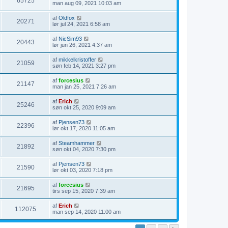
65725
man aug 09, 2021 10:03 am
af
Oldfox
20271
lør jul 24, 2021 6:58 am
af
NicSim93
20443
lør jun 26, 2021 4:37 am
af
mikkelkristoffer
21059
søn feb 14, 2021 3:27 pm
af
forcesius
21147
man jan 25, 2021 7:26 am
af
Erich
25246
søn okt 25, 2020 9:09 am
af
Pjensen73
22396
lør okt 17, 2020 11:05 am
af
Steamhammer
21892
søn okt 04, 2020 7:30 pm
af
Pjensen73
21590
lør okt 03, 2020 7:18 pm
af
forcesius
21695
tirs sep 15, 2020 7:39 am
af
Erich
112075
man sep 14, 2020 11:00 am