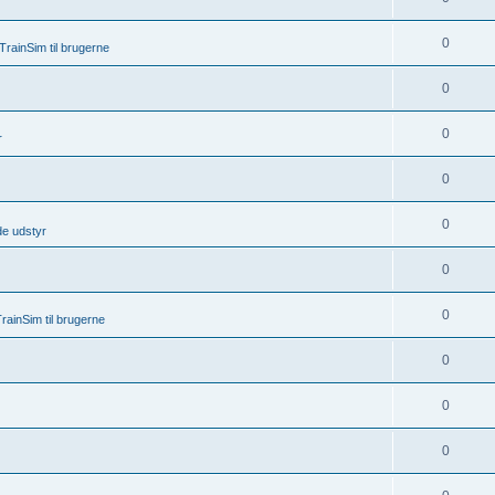
0
rainSim til brugerne
0
0
r
0
0
de udstyr
0
0
rainSim til brugerne
0
0
0