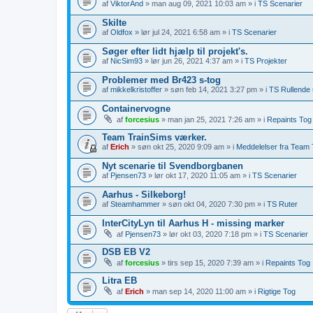
af
ViktorAnd
» man aug 09, 2021 10:03 am » i
TS Scenarier
Skilte
af
Oldfox
» lør jul 24, 2021 6:58 am » i
TS Scenarier
Søger efter lidt hjælp til projekt's.
af
NicSim93
» lør jun 26, 2021 4:37 am » i
TS Projekter
Problemer med Br423 s-tog
af
mikkelkristoffer
» søn feb 14, 2021 3:27 pm » i
TS Rullende 
Containervogne
af
forcesius
» man jan 25, 2021 7:26 am » i
Repaints Tog
Team TrainSims værker.
af
Erich
» søn okt 25, 2020 9:09 am » i
Meddelelser fra Team T
Nyt scenarie til Svendborgbanen
af
Pjensen73
» lør okt 17, 2020 11:05 am » i
TS Scenarier
Aarhus - Silkeborg!
af
Steamhammer
» søn okt 04, 2020 7:30 pm » i
TS Ruter
InterCityLyn til Aarhus H - missing marker
af
Pjensen73
» lør okt 03, 2020 7:18 pm » i
TS Scenarier
DSB EB V2
af
forcesius
» tirs sep 15, 2020 7:39 am » i
Repaints Tog
Litra EB
af
Erich
» man sep 14, 2020 11:00 am » i
Rigtige Tog