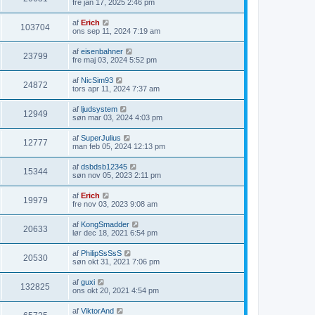
fre jan 17, 2025 2:46 pm
af
Erich
103704
ons sep 11, 2024 7:19 am
af
eisenbahner
23799
fre maj 03, 2024 5:52 pm
af
NicSim93
24872
tors apr 11, 2024 7:37 am
af
ljudsystem
12949
søn mar 03, 2024 4:03 pm
af
SuperJulius
12777
man feb 05, 2024 12:13 pm
af
dsbdsb12345
15344
søn nov 05, 2023 2:11 pm
af
Erich
19979
fre nov 03, 2023 9:08 am
af
KongSmadder
20633
lør dec 18, 2021 6:54 pm
af
PhilipSsSsS
20530
søn okt 31, 2021 7:06 pm
af
guxi
132825
ons okt 20, 2021 4:54 pm
af
ViktorAnd