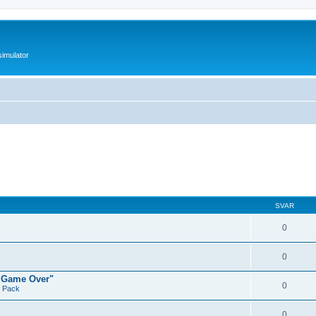
imulator
SVAR
0
0
, Game Over"
0
t Pack
0