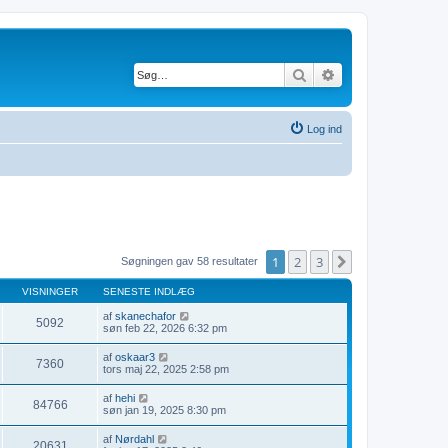
Søg
Avanceret søgning
Log ind
1
2
3
Næste
Søgningen gav 58 resultater
VISNINGER
SENESTE INDLÆG
af
skanechafor
5092
søn feb 22, 2026 6:32 pm
af
oskaar3
7360
tors maj 22, 2025 2:58 pm
af
hehi
84766
søn jan 19, 2025 8:30 pm
af
Nørdahl
20631