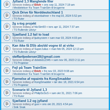
Jylland 1.3 Manglende filer
Seneste indlæg af
Erich
«
ons sep 11, 2024 7:19 am
i
Meddelelser fra Team TrainSim til brugerne
Qick Drive für Norddeutschland 1
Seneste indlæg af
eisenbahner
«
fre maj 03, 2024 5:52 pm
i
TS Ruter
2g s-tog projekt
Seneste indlæg af
NicSim93
«
tors apr 11, 2024 7:37 am
i
TS Rullende udstyr
Sjaelland 1.2 fail to load
Seneste indlæg af
ljudsystem
«
søn mar 03, 2024 4:03 pm
i
TS Ruter
Kan ikke få DSb abs/dd vogne til at virke
Seneste indlæg af
SuperJulius
«
man feb 05, 2024 12:13 pm
i
TS Rullende udstyr
steffanfpedersen18@gmail.com
Seneste indlæg af
dsbdsb12345
«
søn nov 05, 2023 2:11 pm
i
TS Projekter
Fejl på Team TrainSim
Seneste indlæg af
Erich
«
fre nov 03, 2023 9:08 am
i
Meddelelser fra Team TrainSim til brugerne
Fjernelse af repaints fra KongSmadder
Seneste indlæg af
KongSmadder
«
lør dec 18, 2021 6:54 pm
i
TS Projekter
Scenarie til Jylland 1,3
Seneste indlæg af
PhilipSsSsS
«
søn okt 31, 2021 7:06 pm
i
TS Ruter
Sjælland 1.2 og jylland
Seneste indlæg af
guxi
«
ons okt 20, 2021 4:54 pm
i
Snik Snak