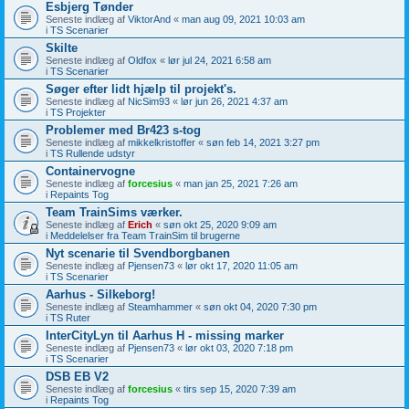
Esbjerg Tønder
Seneste indlæg af
ViktorAnd
«
man aug 09, 2021 10:03 am
i
TS Scenarier
Skilte
Seneste indlæg af
Oldfox
«
lør jul 24, 2021 6:58 am
i
TS Scenarier
Søger efter lidt hjælp til projekt's.
Seneste indlæg af
NicSim93
«
lør jun 26, 2021 4:37 am
i
TS Projekter
Problemer med Br423 s-tog
Seneste indlæg af
mikkelkristoffer
«
søn feb 14, 2021 3:27 pm
i
TS Rullende udstyr
Containervogne
Seneste indlæg af
forcesius
«
man jan 25, 2021 7:26 am
i
Repaints Tog
Team TrainSims værker.
Seneste indlæg af
Erich
«
søn okt 25, 2020 9:09 am
i
Meddelelser fra Team TrainSim til brugerne
Nyt scenarie til Svendborgbanen
Seneste indlæg af
Pjensen73
«
lør okt 17, 2020 11:05 am
i
TS Scenarier
Aarhus - Silkeborg!
Seneste indlæg af
Steamhammer
«
søn okt 04, 2020 7:30 pm
i
TS Ruter
InterCityLyn til Aarhus H - missing marker
Seneste indlæg af
Pjensen73
«
lør okt 03, 2020 7:18 pm
i
TS Scenarier
DSB EB V2
Seneste indlæg af
forcesius
«
tirs sep 15, 2020 7:39 am
i
Repaints Tog