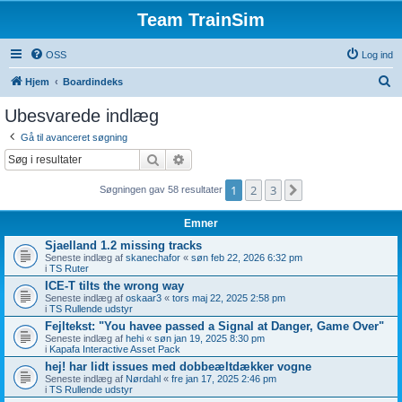
Team TrainSim
OSS
Log ind
S
Hjem
Boardindeks
ø
Ubesvarede indlæg
g
Gå til avanceret søgning
Søg
Avanceret søgning
1
2
3
Næste
Søgningen gav 58 resultater
Emner
Sjaelland 1.2 missing tracks
Seneste indlæg af
skanechafor
«
søn feb 22, 2026 6:32 pm
i
TS Ruter
ICE-T tilts the wrong way
Seneste indlæg af
oskaar3
«
tors maj 22, 2025 2:58 pm
i
TS Rullende udstyr
Fejltekst: "You havee passed a Signal at Danger, Game Over"
Seneste indlæg af
hehi
«
søn jan 19, 2025 8:30 pm
i
Kapafa Interactive Asset Pack
hej! har lidt issues med dobbeæltdækker vogne
Seneste indlæg af
Nørdahl
«
fre jan 17, 2025 2:46 pm
i
TS Rullende udstyr